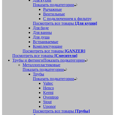
Для кухни
Показать подкатегории
Рычажные
Вентильные
С подключением к фильтру
Посмотреть все товары
[Для кухни]
Для биде
Для ванны
Для душа
Встраиваемые
Комплектующие
Посмотреть все товары
[GANZER]
Посмотреть все товары
[Смесители]
Трубы и фитинги
Показать подкатегории
Металлопластиковые
Показать подкатегории
Трубы
Показать подкатегории
Valtec
Henco
Kermi
Oventrop
Stout
Uponor
Посмотреть все товары
[Трубы]