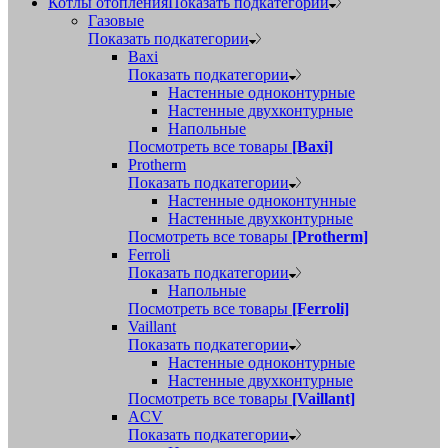
Котлы отопления
Показать подкатегории
Газовые
Показать подкатегории
Baxi
Показать подкатегории
Настенные одноконтурные
Настенные двухконтурные
Напольные
Посмотреть все товары
[Baxi]
Protherm
Показать подкатегории
Настенные одноконтунные
Настенные двухконтурные
Посмотреть все товары
[Protherm]
Ferroli
Показать подкатегории
Напольные
Посмотреть все товары
[Ferroli]
Vaillant
Показать подкатегории
Настенные одноконтурные
Настенные двухконтурные
Посмотреть все товары
[Vaillant]
ACV
Показать подкатегории