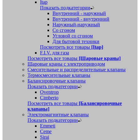
Itap
Показать подкатегории
Внутренний - наружный
Внутренний - внутренний
Наружный-наружный
Со сгоном
Угловой со сгоном
Для бытовой техники
Посмотреть все товары
[Itap]
F.I.V. для газа
Посмотреть все товары
[Шаровые краны]
Шаровые краны с электроприводом
Смесительные и распределительные клапаны
Термосмесительные клапаны
Балансировочные клапаны
Показать подкатегории
Oventrop
Cimberio
Посмотреть все товары
[Балансировочные
клапаны]
Электромагнитные клапаны
Показать подкатегории
Emmeti
Ceme
Sirai