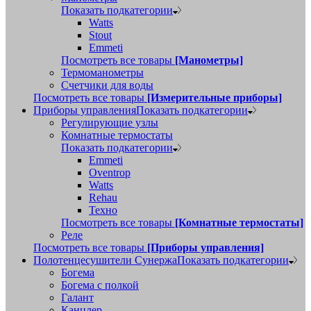
Показать подкатегории
Watts
Stout
Emmeti
Посмотреть все товары
[Манометры]
Термоманометры
Счетчики для воды
Посмотреть все товары
[Измерительные приборы]
Приборы управления
Показать подкатегории
Регулирующие узлы
Комнатные термостаты
Показать подкатегории
Emmeti
Oventrop
Watts
Rehau
Техно
Посмотреть все товары
[Комнатные термостаты]
Реле
Посмотреть все товары
[Приборы управления]
Полотенцесушители Сунержа
Показать подкатегории
Богема
Богема с полкой
Галант
Канцлер