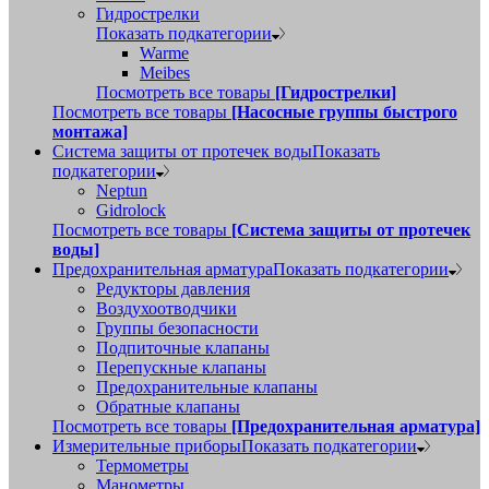
Гидрострелки
Показать подкатегории
Warme
Meibes
Посмотреть все товары
[Гидрострелки]
Посмотреть все товары
[Насосные группы быстрого
монтажа]
Система защиты от протечек воды
Показать
подкатегории
Neptun
Gidrolock
Посмотреть все товары
[Система защиты от протечек
воды]
Предохранительная арматура
Показать подкатегории
Редукторы давления
Воздухоотводчики
Группы безопасности
Подпиточные клапаны
Перепускные клапаны
Предохранительные клапаны
Обратные клапаны
Посмотреть все товары
[Предохранительная арматура]
Измерительные приборы
Показать подкатегории
Термометры
Манометры