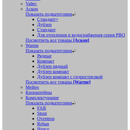
Valtec
Аскон
Показать подкатегории
Стандарт+
Дублер
Стандарт
Для отопления и водоснабжения серия РВО
Посмотреть все товары
[Аскон]
Warme
Показать подкатегории
Рядные
Компакт
Дублер рядный
Дублер компакт
Дублер компакт с гидрострелкой
Посмотреть все товары
[Warme]
Meibes
Кронштейны
Комплектующие
Показать подкатегории
FAR
Stout
Oventrop
Rehau
Henco