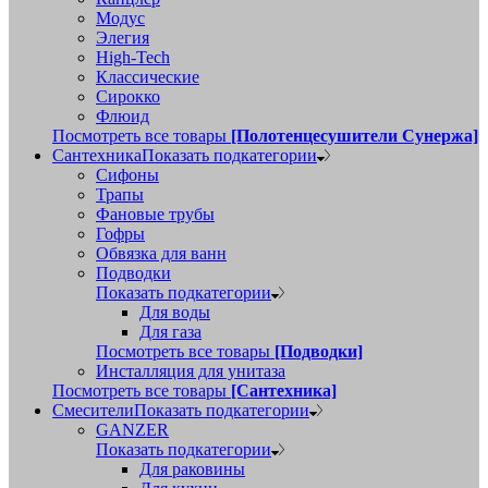
Модус
Элегия
High-Tech
Классические
Сирокко
Флюид
Посмотреть все товары
[Полотенцесушители Сунержа]
Сантехника
Показать подкатегории
Сифоны
Трапы
Фановые трубы
Гофры
Обвязка для ванн
Подводки
Показать подкатегории
Для воды
Для газа
Посмотреть все товары
[Подводки]
Инсталляция для унитаза
Посмотреть все товары
[Сантехника]
Смесители
Показать подкатегории
GANZER
Показать подкатегории
Для раковины