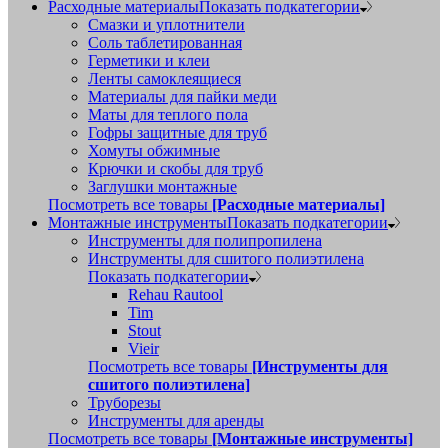
Расходные материалы
Показать подкатегории
Смазки и уплотнители
Соль таблетированная
Герметики и клеи
Ленты самоклеящиеся
Материалы для пайки меди
Маты для теплого пола
Гофры защитные для труб
Хомуты обжимные
Крючки и скобы для труб
Заглушки монтажные
Посмотреть все товары
[Расходные материалы]
Монтажные инструменты
Показать подкатегории
Инструменты для полипропилена
Инструменты для сшитого полиэтилена
Показать подкатегории
Rehau Rautool
Tim
Stout
Vieir
Посмотреть все товары
[Инструменты для
сшитого полиэтилена]
Труборезы
Инструменты для аренды
Посмотреть все товары
[Монтажные инструменты]