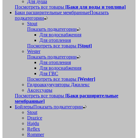
Для душа
Посмотреть все товары
[Баки для воды и топлива]
Баки расширительные мембранные
Показать
подкатегории
Stout
Показать подкатегории
Для водоснабжения
Для отопления
Посмотреть все товары
[Stout]
Wester
Показать подкатегории
Для отопления
Для водоснабжения
Для ГВС
Посмотреть все товары
[Wester]
Гидроаккумуляторы Джилекс
Аксессуары
Посмотреть все товары
[Баки расширительные
мембранные]
Бойлеры
Показать подкатегории
Stout
Drazice
Hajdu
Reflex
Rommer