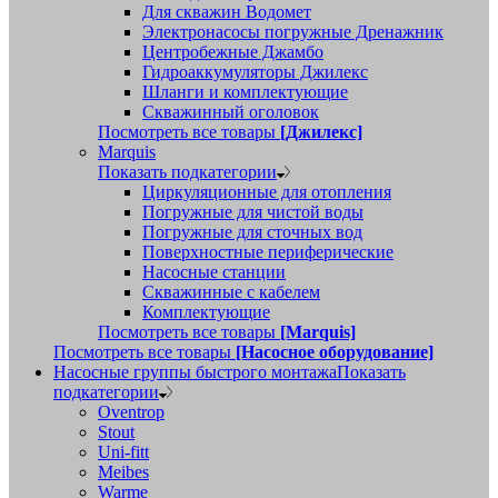
Для скважин Водомет
Электронасосы погружные Дренажник
Центробежные Джамбо
Гидроаккумуляторы Джилекс
Шланги и комплектующие
Скважинный оголовок
Посмотреть все товары
[Джилекс]
Marquis
Показать подкатегории
Циркуляционные для отопления
Погружные для чистой воды
Погружные для сточных вод
Поверхностные периферические
Насосные станции
Скважинные с кабелем
Комплектующие
Посмотреть все товары
[Marquis]
Посмотреть все товары
[Насосное оборудование]
Насосные группы быстрого монтажа
Показать
подкатегории
Oventrop
Stout
Uni-fitt
Meibes
Warme