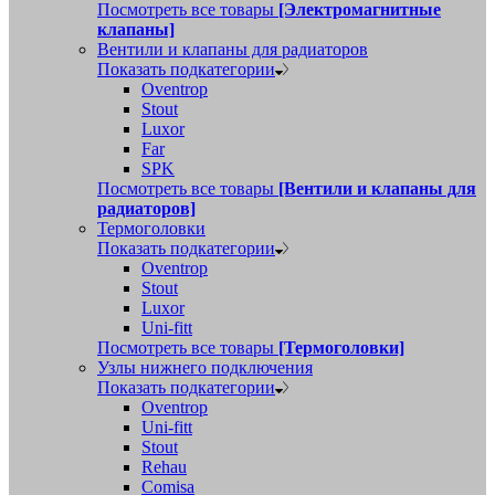
Посмотреть все товары
[Электромагнитные
клапаны]
Вентили и клапаны для радиаторов
Показать подкатегории
Oventrop
Stout
Luxor
Far
SPK
Посмотреть все товары
[Вентили и клапаны для
радиаторов]
Термоголовки
Показать подкатегории
Oventrop
Stout
Luxor
Uni-fitt
Посмотреть все товары
[Термоголовки]
Узлы нижнего подключения
Показать подкатегории
Oventrop
Uni-fitt
Stout
Rehau
Comisa