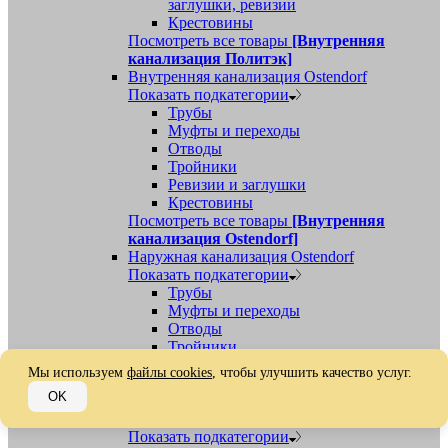
заглушки, ревизии
Крестовины
Посмотреть все товары
[Внутренняя
канализация Политэк]
Внутренняя канализация Ostendorf
Показать подкатегории
Трубы
Муфты и переходы
Отводы
Тройники
Ревизии и заглушки
Крестовины
Посмотреть все товары
[Внутренняя
канализация Ostendorf]
Наружная канализация Ostendorf
Показать подкатегории
Трубы
Муфты и переходы
Отводы
Тройники
Ревизии, заглушки, обратные клапаны
Мы используем
файлы cookies
, чтобы улучшить качество услуг.
Посмотреть все товары
[Наружная
OK
канализация Ostendorf]
Наружная канализация
Показать подкатегории