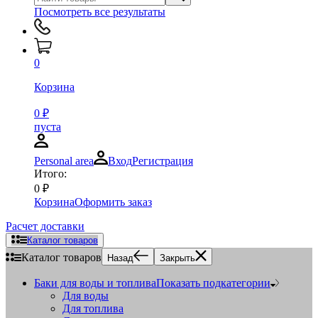
Посмотреть все результаты
0
Корзина
0
₽
пуста
Personal area
Вход
Регистрация
Итого:
0
₽
Корзина
Оформить заказ
Расчет доставки
Каталог товаров
Каталог товаров
Назад
Закрыть
Баки для воды и топлива
Показать подкатегории
Для воды
Для топлива