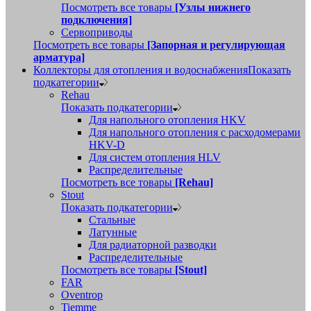
Посмотреть все товары
[Узлы нижнего
подключения]
Сервоприводы
Посмотреть все товары
[Запорная и регулирующая
арматура]
Коллекторы для отопления и водоснабжения
Показать
подкатегории
Rehau
Показать подкатегории
Для напольного отопления HKV
Для напольного отопления с расходомерами
HKV-D
Для систем отопления HLV
Распределительные
Посмотреть все товары
[Rehau]
Stout
Показать подкатегории
Стальные
Латунные
Для радиаторной разводки
Распределительные
Посмотреть все товары
[Stout]
FAR
Oventrop
Tiemme