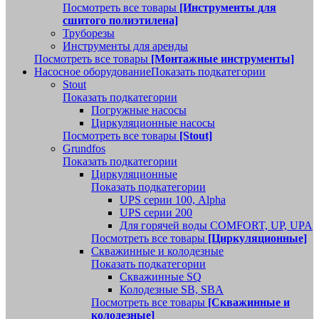
Посмотреть все товары
[Инструменты для
сшитого полиэтилена]
Труборезы
Инструменты для аренды
Посмотреть все товары
[Монтажные инструменты]
Насосное оборудование
Показать подкатегории
Stout
Показать подкатегории
Погружные насосы
Циркуляционные насосы
Посмотреть все товары
[Stout]
Grundfos
Показать подкатегории
Циркуляционные
Показать подкатегории
UPS серии 100, Alpha
UPS серии 200
Для горячей воды COMFORT, UP, UPA
Посмотреть все товары
[Циркуляционные]
Скважинные и колодезные
Показать подкатегории
Скважинные SQ
Колодезные SB, SBA
Посмотреть все товары
[Скважинные и
колодезные]