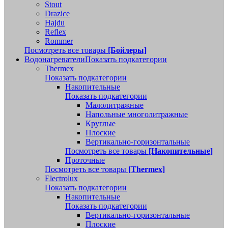
Stout
Drazice
Hajdu
Reflex
Rommer
Посмотреть все товары
[Бойлеры]
Водонагреватели
Показать подкатегории
Thermex
Показать подкатегории
Накопительные
Показать подкатегории
Малолитражные
Напольные многолитражные
Круглые
Плоские
Вертикально-горизонтальные
Посмотреть все товары
[Накопительные]
Проточные
Посмотреть все товары
[Thermex]
Electrolux
Показать подкатегории
Накопительные
Показать подкатегории
Вертикально-горизонтальные
Плоские