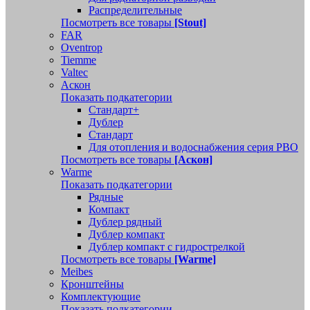
Распределительные
Посмотреть все товары
[Stout]
FAR
Oventrop
Tiemme
Valtec
Аскон
Показать подкатегории
Стандарт+
Дублер
Стандарт
Для отопления и водоснабжения серия РВО
Посмотреть все товары
[Аскон]
Warme
Показать подкатегории
Рядные
Компакт
Дублер рядный
Дублер компакт
Дублер компакт с гидрострелкой
Посмотреть все товары
[Warme]
Meibes
Кронштейны
Комплектующие
Показать подкатегории