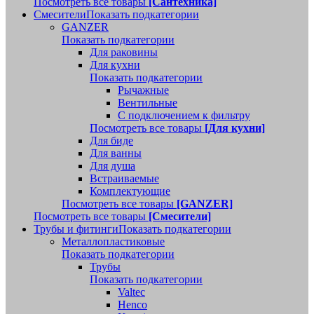
Посмотреть все товары
[Сантехника]
Смесители
Показать подкатегории
GANZER
Показать подкатегории
Для раковины
Для кухни
Показать подкатегории
Рычажные
Вентильные
С подключением к фильтру
Посмотреть все товары
[Для кухни]
Для биде
Для ванны
Для душа
Встраиваемые
Комплектующие
Посмотреть все товары
[GANZER]
Посмотреть все товары
[Смесители]
Трубы и фитинги
Показать подкатегории
Металлопластиковые
Показать подкатегории
Трубы
Показать подкатегории
Valtec
Henco