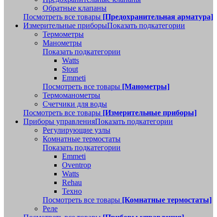
Обратные клапаны
Посмотреть все товары
[Предохранительная арматура]
Измерительные приборы
Показать подкатегории
Термометры
Манометры
Показать подкатегории
Watts
Stout
Emmeti
Посмотреть все товары
[Манометры]
Термоманометры
Счетчики для воды
Посмотреть все товары
[Измерительные приборы]
Приборы управления
Показать подкатегории
Регулирующие узлы
Комнатные термостаты
Показать подкатегории
Emmeti
Oventrop
Watts
Rehau
Техно
Посмотреть все товары
[Комнатные термостаты]
Реле