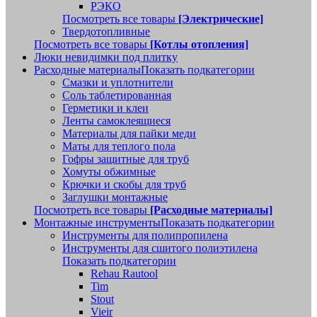
РЭКО
Посмотреть все товары
[Электрические]
Твердотопливные
Посмотреть все товары
[Котлы отопления]
Люки невидимки под плитку
Расходные материалы
Показать подкатегории
Смазки и уплотнители
Соль таблетированная
Герметики и клеи
Ленты самоклеящиеся
Материалы для пайки меди
Маты для теплого пола
Гофры защитные для труб
Хомуты обжимные
Крючки и скобы для труб
Заглушки монтажные
Посмотреть все товары
[Расходные материалы]
Монтажные инструменты
Показать подкатегории
Инструменты для полипропилена
Инструменты для сшитого полиэтилена
Показать подкатегории
Rehau Rautool
Tim
Stout
Vieir