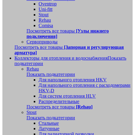
Oventrop
Uni-fitt
Stout
Rehau
Comisa
Посмотреть все товары
[Узлы нижнего
подключения]
Сервоприводы
Посмотреть все товары
[Запорная и регулирующая
арматура]
Коллекторы для отопления и водоснабжения
Показать
подкатегории
Rehau
Показать подкатегории
Для напольного отопления HKV
Для напольного отопления с расходомерами
HKV-D
Для систем отопления HLV
Распределительные
Посмотреть все товары
[Rehau]
Stout
Показать подкатегории
Стальные
Латунные
Для радиаторной разводки