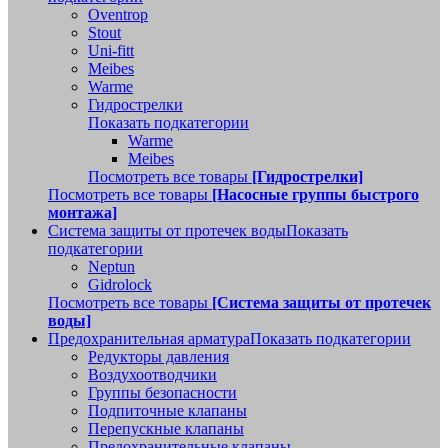
Oventrop
Stout
Uni-fitt
Meibes
Warme
Гидрострелки
Показать подкатегории
Warme
Meibes
Посмотреть все товары
[Гидрострелки]
Посмотреть все товары
[Насосные группы быстрого
монтажа]
Система защиты от протечек воды
Показать
подкатегории
Neptun
Gidrolock
Посмотреть все товары
[Система защиты от протечек
воды]
Предохранительная арматура
Показать подкатегории
Редукторы давления
Воздухоотводчики
Группы безопасности
Подпиточные клапаны
Перепускные клапаны
Предохранительные клапаны