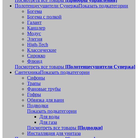
Посмотреть все товары
[Приборы управления]
Полотенцесушители Сунержа
Показать подкатегории
Богема
Богема с полкой
Галант
Канцлер
Модус
Элегия
High-Tech
Классические
Сирокко
Флюид
Посмотреть все товары
[Полотенцесушители Сунержа]
Сантехника
Показать подкатегории
Сифоны
Трапы
Фановые трубы
Гофры
Обвязка для ванн
Подводки
Показать подкатегории
Для воды
Для газа
Посмотреть все товары
[Подводки]
Инсталляция для унитаза