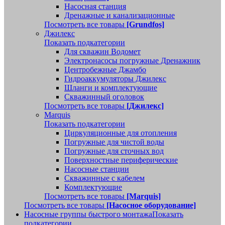
Насосная станция
Дренажные и канализационные
Посмотреть все товары
[Grundfos]
Джилекс
Показать подкатегории
Для скважин Водомет
Электронасосы погружные Дренажник
Центробежные Джамбо
Гидроаккумуляторы Джилекс
Шланги и комплектующие
Скважинный оголовок
Посмотреть все товары
[Джилекс]
Marquis
Показать подкатегории
Циркуляционные для отопления
Погружные для чистой воды
Погружные для сточных вод
Поверхностные периферические
Насосные станции
Скважинные с кабелем
Комплектующие
Посмотреть все товары
[Marquis]
Посмотреть все товары
[Насосное оборудование]
Насосные группы быстрого монтажа
Показать
подкатегории