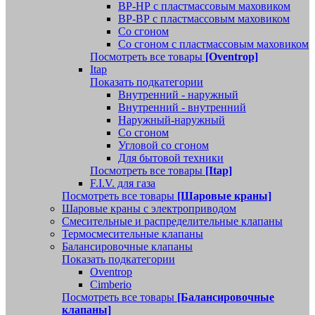
ВР-НР с пластмассовым маховиком
ВР-ВР с пластмассовым маховиком
Со сгоном
Со сгоном с пластмассовым маховиком
Посмотреть все товары
[Oventrop]
Itap
Показать подкатегории
Внутренний - наружный
Внутренний - внутренний
Наружный-наружный
Со сгоном
Угловой со сгоном
Для бытовой техники
Посмотреть все товары
[Itap]
F.I.V. для газа
Посмотреть все товары
[Шаровые краны]
Шаровые краны с электроприводом
Смесительные и распределительные клапаны
Термосмесительные клапаны
Балансировочные клапаны
Показать подкатегории
Oventrop
Cimberio
Посмотреть все товары
[Балансировочные
клапаны]