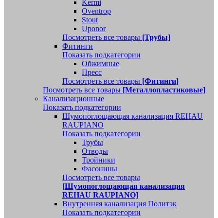
Kermi
Oventrop
Stout
Uponor
Посмотреть все товары
[Трубы]
Фитинги
Показать подкатегории
Обжимные
Пресс
Посмотреть все товары
[Фитинги]
Посмотреть все товары
[Металлопластиковые]
Канализационные
Показать подкатегории
Шумопоглощающая канализация REHAU
RAUPIANO
Показать подкатегории
Трубы
Отводы
Тройники
Фасонины
Посмотреть все товары
[Шумопоглощающая канализация
REHAU RAUPIANO]
Внутренняя канализация Политэк
Показать подкатегории