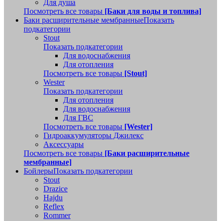
Для душа
Посмотреть все товары
[Баки для воды и топлива]
Баки расширительные мембранные
Показать
подкатегории
Stout
Показать подкатегории
Для водоснабжения
Для отопления
Посмотреть все товары
[Stout]
Wester
Показать подкатегории
Для отопления
Для водоснабжения
Для ГВС
Посмотреть все товары
[Wester]
Гидроаккумуляторы Джилекс
Аксессуары
Посмотреть все товары
[Баки расширительные
мембранные]
Бойлеры
Показать подкатегории
Stout
Drazice
Hajdu
Reflex
Rommer