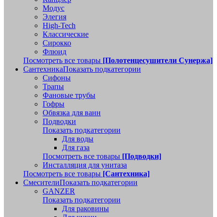
Модус
Элегия
High-Tech
Классические
Сирокко
Флюид
Посмотреть все товары
[Полотенцесушители Сунержа]
Сантехника
Показать подкатегории
Сифоны
Трапы
Фановые трубы
Гофры
Обвязка для ванн
Подводки
Показать подкатегории
Для воды
Для газа
Посмотреть все товары
[Подводки]
Инсталляция для унитаза
Посмотреть все товары
[Сантехника]
Смесители
Показать подкатегории
GANZER
Показать подкатегории
Для раковины