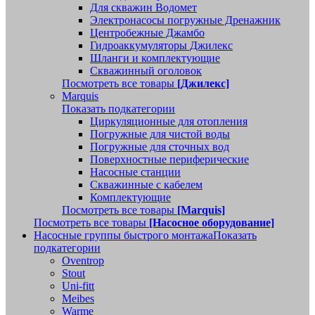
Для скважин Водомет
Электронасосы погружные Дренажник
Центробежные Джамбо
Гидроаккумуляторы Джилекс
Шланги и комплектующие
Скважинный оголовок
Посмотреть все товары
[Джилекс]
Marquis
Показать подкатегории
Циркуляционные для отопления
Погружные для чистой воды
Погружные для сточных вод
Поверхностные периферические
Насосные станции
Скважинные с кабелем
Комплектующие
Посмотреть все товары
[Marquis]
Посмотреть все товары
[Насосное оборудование]
Насосные группы быстрого монтажа
Показать
подкатегории
Oventrop
Stout
Uni-fitt
Meibes
Warme