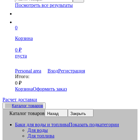
Посмотреть все результаты
0
Корзина
0
₽
пуста
Personal area
Вход
Регистрация
Итого:
0
₽
Корзина
Оформить заказ
Расчет доставки
Каталог товаров
Каталог товаров
Назад
Закрыть
Баки для воды и топлива
Показать подкатегории
Для воды
Для топлива