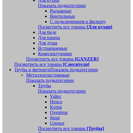
Для кухни
Показать подкатегории
Рычажные
Вентильные
С подключением к фильтру
Посмотреть все товары
[Для кухни]
Для биде
Для ванны
Для душа
Встраиваемые
Комплектующие
Посмотреть все товары
[GANZER]
Посмотреть все товары
[Смесители]
Трубы и фитинги
Показать подкатегории
Металлопластиковые
Показать подкатегории
Трубы
Показать подкатегории
Valtec
Henco
Kermi
Oventrop
Stout
Uponor
Посмотреть все товары
[Трубы]