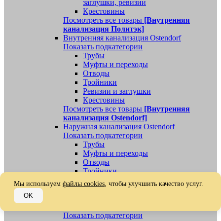
заглушки, ревизии
Крестовины
Посмотреть все товары
[Внутренняя
канализация Политэк]
Внутренняя канализация Ostendorf
Показать подкатегории
Трубы
Муфты и переходы
Отводы
Тройники
Ревизии и заглушки
Крестовины
Посмотреть все товары
[Внутренняя
канализация Ostendorf]
Наружная канализация Ostendorf
Показать подкатегории
Трубы
Муфты и переходы
Отводы
Тройники
Ревизии, заглушки, обратные клапаны
Мы используем
файлы cookies
, чтобы улучшить качество услуг.
Посмотреть все товары
[Наружная
OK
канализация Ostendorf]
Наружная канализация
Показать подкатегории