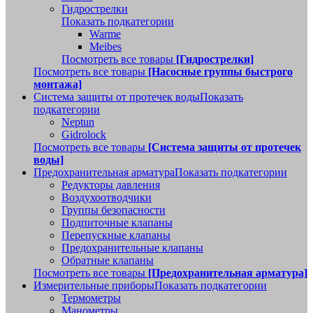
Гидрострелки
Показать подкатегории
Warme
Meibes
Посмотреть все товары
[Гидрострелки]
Посмотреть все товары
[Насосные группы быстрого
монтажа]
Система защиты от протечек воды
Показать
подкатегории
Neptun
Gidrolock
Посмотреть все товары
[Система защиты от протечек
воды]
Предохранительная арматура
Показать подкатегории
Редукторы давления
Воздухоотводчики
Группы безопасности
Подпиточные клапаны
Перепускные клапаны
Предохранительные клапаны
Обратные клапаны
Посмотреть все товары
[Предохранительная арматура]
Измерительные приборы
Показать подкатегории
Термометры
Манометры