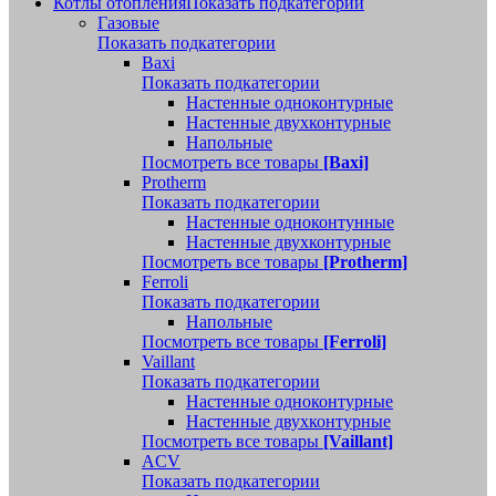
Котлы отопления
Показать подкатегории
Газовые
Показать подкатегории
Baxi
Показать подкатегории
Настенные одноконтурные
Настенные двухконтурные
Напольные
Посмотреть все товары
[Baxi]
Protherm
Показать подкатегории
Настенные одноконтунные
Настенные двухконтурные
Посмотреть все товары
[Protherm]
Ferroli
Показать подкатегории
Напольные
Посмотреть все товары
[Ferroli]
Vaillant
Показать подкатегории
Настенные одноконтурные
Настенные двухконтурные
Посмотреть все товары
[Vaillant]
ACV
Показать подкатегории