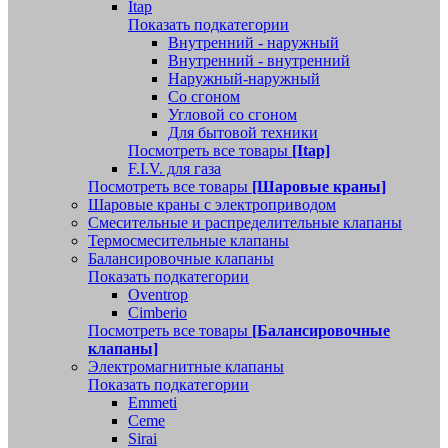
Itap
Показать подкатегории
Внутренний - наружный
Внутренний - внутренний
Наружный-наружный
Со сгоном
Угловой со сгоном
Для бытовой техники
Посмотреть все товары
[Itap]
F.I.V. для газа
Посмотреть все товары
[Шаровые краны]
Шаровые краны с электроприводом
Смесительные и распределительные клапаны
Термосмесительные клапаны
Балансировочные клапаны
Показать подкатегории
Oventrop
Cimberio
Посмотреть все товары
[Балансировочные
клапаны]
Электромагнитные клапаны
Показать подкатегории
Emmeti
Ceme
Sirai