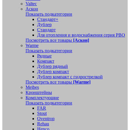
Valtec
Аскон
Показать подкатегории
Стандарт+
Дублер
Стандарт
Для отопления и водоснабжения серия РВО
Посмотреть все товары
[Аскон]
Warme
Показать подкатегории
Рядные
Компакт
Дублер рядный
Дублер компакт
Дублер компакт с гидрострелкой
Посмотреть все товары
[Warme]
Meibes
Кронштейны
Комплектующие
Показать подкатегории
FAR
Stout
Oventrop
Rehau
Henco