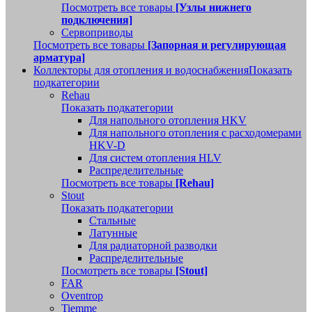
Посмотреть все товары
[Узлы нижнего
подключения]
Сервоприводы
Посмотреть все товары
[Запорная и регулирующая
арматура]
Коллекторы для отопления и водоснабжения
Показать
подкатегории
Rehau
Показать подкатегории
Для напольного отопления HKV
Для напольного отопления с расходомерами
HKV-D
Для систем отопления HLV
Распределительные
Посмотреть все товары
[Rehau]
Stout
Показать подкатегории
Стальные
Латунные
Для радиаторной разводки
Распределительные
Посмотреть все товары
[Stout]
FAR
Oventrop
Tiemme