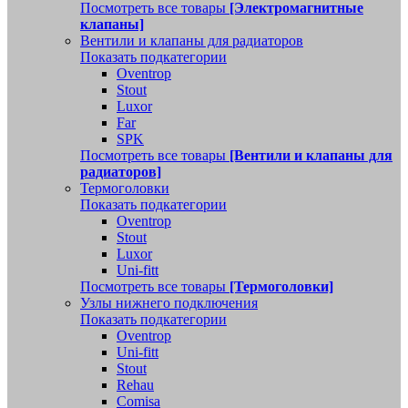
Посмотреть все товары
[Электромагнитные
клапаны]
Вентили и клапаны для радиаторов
Показать подкатегории
Oventrop
Stout
Luxor
Far
SPK
Посмотреть все товары
[Вентили и клапаны для
радиаторов]
Термоголовки
Показать подкатегории
Oventrop
Stout
Luxor
Uni-fitt
Посмотреть все товары
[Термоголовки]
Узлы нижнего подключения
Показать подкатегории
Oventrop
Uni-fitt
Stout
Rehau
Comisa