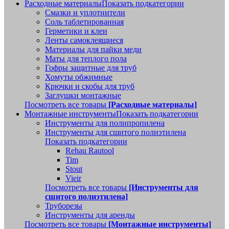
Расходные материалы
Показать подкатегории
Смазки и уплотнители
Соль таблетированная
Герметики и клеи
Ленты самоклеящиеся
Материалы для пайки меди
Маты для теплого пола
Гофры защитные для труб
Хомуты обжимные
Крючки и скобы для труб
Заглушки монтажные
Посмотреть все товары
[Расходные материалы]
Монтажные инструменты
Показать подкатегории
Инструменты для полипропилена
Инструменты для сшитого полиэтилена
Показать подкатегории
Rehau Rautool
Tim
Stout
Vieir
Посмотреть все товары
[Инструменты для
сшитого полиэтилена]
Труборезы
Инструменты для аренды
Посмотреть все товары
[Монтажные инструменты]