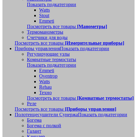
Показать подкатегории
Watts
Stout
Emmeti
Посмотреть все товары
[Манометры]
Термоманометры
Счетчики для воды
Посмотреть все товары
[Измерительные приборы]
Приборы управления
Показать подкатегории
Регулирующие узлы
Комнатные термостаты
Показать подкатегории
Emmeti
Oventrop
Watts
Rehau
Техно
Посмотреть все товары
[Комнатные термостаты]
Реле
Посмотреть все товары
[Приборы управления]
Полотенцесушители Сунержа
Показать подкатегории
Богема
Богема с полкой
Галант
Канцлер