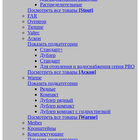
Распределительные
Посмотреть все товары
[Stout]
FAR
Oventrop
Tiemme
Valtec
Аскон
Показать подкатегории
Стандарт+
Дублер
Стандарт
Для отопления и водоснабжения серия РВО
Посмотреть все товары
[Аскон]
Warme
Показать подкатегории
Рядные
Компакт
Дублер рядный
Дублер компакт
Дублер компакт с гидрострелкой
Посмотреть все товары
[Warme]
Meibes
Кронштейны
Комплектующие
Показать подкатегории