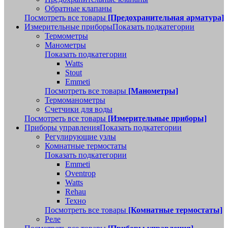
Обратные клапаны
Посмотреть все товары
[Предохранительная арматура]
Измерительные приборы
Показать подкатегории
Термометры
Манометры
Показать подкатегории
Watts
Stout
Emmeti
Посмотреть все товары
[Манометры]
Термоманометры
Счетчики для воды
Посмотреть все товары
[Измерительные приборы]
Приборы управления
Показать подкатегории
Регулирующие узлы
Комнатные термостаты
Показать подкатегории
Emmeti
Oventrop
Watts
Rehau
Техно
Посмотреть все товары
[Комнатные термостаты]
Реле