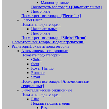
Малолитражные
Посмотреть все товары
[Накопительные]
Проточные
Посмотреть все товары
[Electrolux]
Stiebel Eltron
Показать подкатегории
Накопительные
Проточные
Посмотреть все товары
[Stiebel Eltron]
Посмотреть все товары
[Водонагреватели]
Радиаторы
Показать подкатегории
Алюминиевые секционные
Показать подкатегории
Global
Stout
Royal Thermo
Rommer
Smart
Посмотреть все товары
[Алюминиевые
секционные]
Биметаллические секционные
Показать подкатегории
Rifar
Показать подкатегории
Base