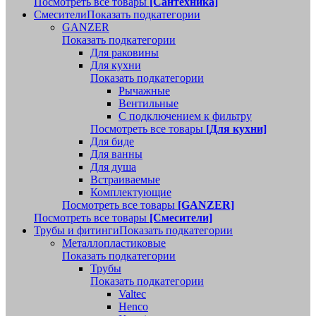
Посмотреть все товары
[Сантехника]
Смесители
Показать подкатегории
GANZER
Показать подкатегории
Для раковины
Для кухни
Показать подкатегории
Рычажные
Вентильные
С подключением к фильтру
Посмотреть все товары
[Для кухни]
Для биде
Для ванны
Для душа
Встраиваемые
Комплектующие
Посмотреть все товары
[GANZER]
Посмотреть все товары
[Смесители]
Трубы и фитинги
Показать подкатегории
Металлопластиковые
Показать подкатегории
Трубы
Показать подкатегории
Valtec
Henco