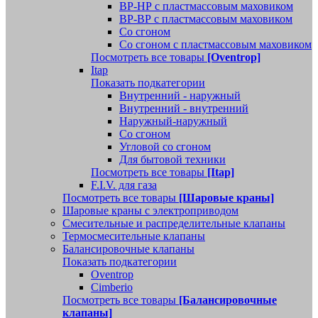
ВР-НР с пластмассовым маховиком
ВР-ВР с пластмассовым маховиком
Со сгоном
Со сгоном с пластмассовым маховиком
Посмотреть все товары
[Oventrop]
Itap
Показать подкатегории
Внутренний - наружный
Внутренний - внутренний
Наружный-наружный
Со сгоном
Угловой со сгоном
Для бытовой техники
Посмотреть все товары
[Itap]
F.I.V. для газа
Посмотреть все товары
[Шаровые краны]
Шаровые краны с электроприводом
Смесительные и распределительные клапаны
Термосмесительные клапаны
Балансировочные клапаны
Показать подкатегории
Oventrop
Cimberio
Посмотреть все товары
[Балансировочные
клапаны]