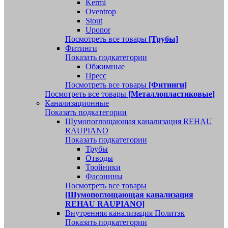
Kermi
Oventrop
Stout
Uponor
Посмотреть все товары
[Трубы]
Фитинги
Показать подкатегории
Обжимные
Пресс
Посмотреть все товары
[Фитинги]
Посмотреть все товары
[Металлопластиковые]
Канализационные
Показать подкатегории
Шумопоглощающая канализация REHAU
RAUPIANO
Показать подкатегории
Трубы
Отводы
Тройники
Фасонины
Посмотреть все товары
[Шумопоглощающая канализация
REHAU RAUPIANO]
Внутренняя канализация Политэк
Показать подкатегории