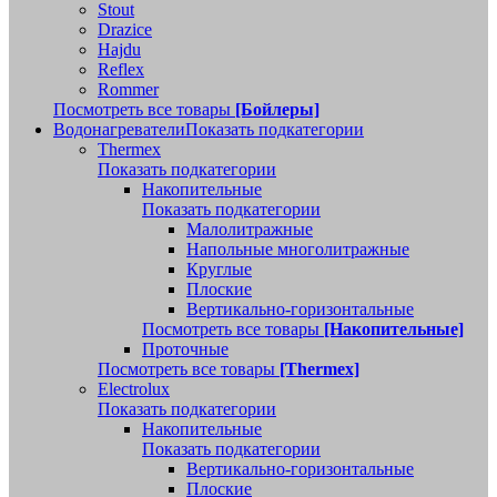
Stout
Drazice
Hajdu
Reflex
Rommer
Посмотреть все товары
[Бойлеры]
Водонагреватели
Показать подкатегории
Thermex
Показать подкатегории
Накопительные
Показать подкатегории
Малолитражные
Напольные многолитражные
Круглые
Плоские
Вертикально-горизонтальные
Посмотреть все товары
[Накопительные]
Проточные
Посмотреть все товары
[Thermex]
Electrolux
Показать подкатегории
Накопительные
Показать подкатегории
Вертикально-горизонтальные
Плоские