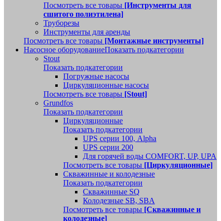
Посмотреть все товары
[Инструменты для
сшитого полиэтилена]
Труборезы
Инструменты для аренды
Посмотреть все товары
[Монтажные инструменты]
Насосное оборудование
Показать подкатегории
Stout
Показать подкатегории
Погружные насосы
Циркуляционные насосы
Посмотреть все товары
[Stout]
Grundfos
Показать подкатегории
Циркуляционные
Показать подкатегории
UPS серии 100, Alpha
UPS серии 200
Для горячей воды COMFORT, UP, UPA
Посмотреть все товары
[Циркуляционные]
Скважинные и колодезные
Показать подкатегории
Скважинные SQ
Колодезные SB, SBA
Посмотреть все товары
[Скважинные и
колодезные]