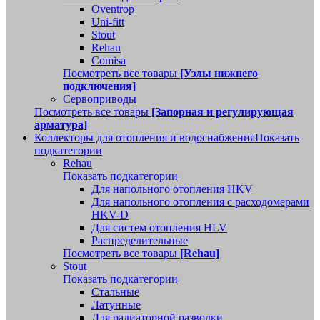
Oventrop
Uni-fitt
Stout
Rehau
Comisa
Посмотреть все товары
[Узлы нижнего
подключения]
Сервоприводы
Посмотреть все товары
[Запорная и регулирующая
арматура]
Коллекторы для отопления и водоснабжения
Показать
подкатегории
Rehau
Показать подкатегории
Для напольного отопления HKV
Для напольного отопления с расходомерами
HKV-D
Для систем отопления HLV
Распределительные
Посмотреть все товары
[Rehau]
Stout
Показать подкатегории
Стальные
Латунные
Для радиаторной разводки