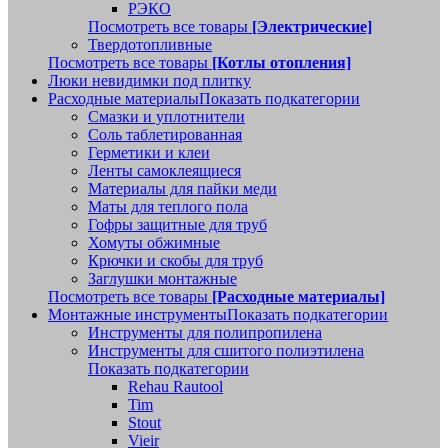
РЭКО
Посмотреть все товары
[Электрические]
Твердотопливные
Посмотреть все товары
[Котлы отопления]
Люки невидимки под плитку
Расходные материалы
Показать подкатегории
Смазки и уплотнители
Соль таблетированная
Герметики и клеи
Ленты самоклеящиеся
Материалы для пайки меди
Маты для теплого пола
Гофры защитные для труб
Хомуты обжимные
Крючки и скобы для труб
Заглушки монтажные
Посмотреть все товары
[Расходные материалы]
Монтажные инструменты
Показать подкатегории
Инструменты для полипропилена
Инструменты для сшитого полиэтилена
Показать подкатегории
Rehau Rautool
Tim
Stout
Vieir