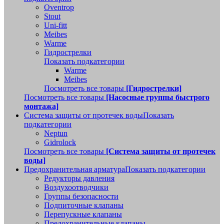
Oventrop
Stout
Uni-fitt
Meibes
Warme
Гидрострелки
Показать подкатегории
Warme
Meibes
Посмотреть все товары
[Гидрострелки]
Посмотреть все товары
[Насосные группы быстрого
монтажа]
Система защиты от протечек воды
Показать
подкатегории
Neptun
Gidrolock
Посмотреть все товары
[Система защиты от протечек
воды]
Предохранительная арматура
Показать подкатегории
Редукторы давления
Воздухоотводчики
Группы безопасности
Подпиточные клапаны
Перепускные клапаны
Предохранительные клапаны