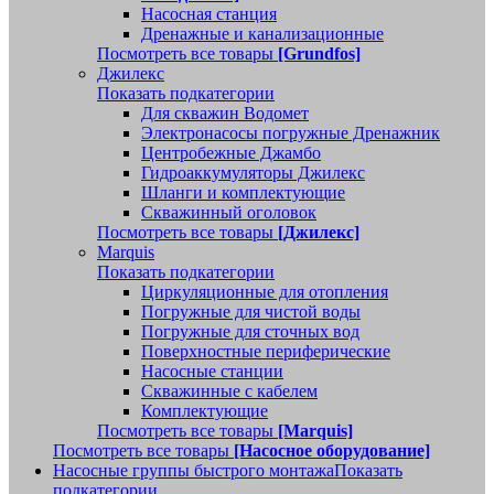
Насосная станция
Дренажные и канализационные
Посмотреть все товары
[Grundfos]
Джилекс
Показать подкатегории
Для скважин Водомет
Электронасосы погружные Дренажник
Центробежные Джамбо
Гидроаккумуляторы Джилекс
Шланги и комплектующие
Скважинный оголовок
Посмотреть все товары
[Джилекс]
Marquis
Показать подкатегории
Циркуляционные для отопления
Погружные для чистой воды
Погружные для сточных вод
Поверхностные периферические
Насосные станции
Скважинные с кабелем
Комплектующие
Посмотреть все товары
[Marquis]
Посмотреть все товары
[Насосное оборудование]
Насосные группы быстрого монтажа
Показать
подкатегории