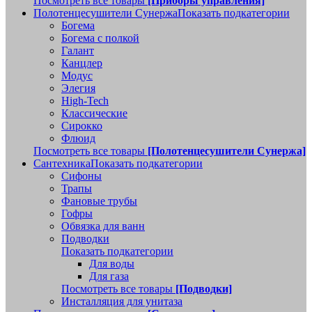
Посмотреть все товары
[Приборы управления]
Полотенцесушители Сунержа
Показать подкатегории
Богема
Богема с полкой
Галант
Канцлер
Модус
Элегия
High-Tech
Классические
Сирокко
Флюид
Посмотреть все товары
[Полотенцесушители Сунержа]
Сантехника
Показать подкатегории
Сифоны
Трапы
Фановые трубы
Гофры
Обвязка для ванн
Подводки
Показать подкатегории
Для воды
Для газа
Посмотреть все товары
[Подводки]
Инсталляция для унитаза