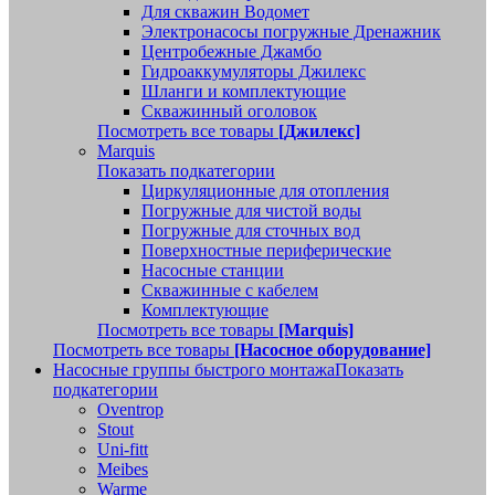
Для скважин Водомет
Электронасосы погружные Дренажник
Центробежные Джамбо
Гидроаккумуляторы Джилекс
Шланги и комплектующие
Скважинный оголовок
Посмотреть все товары
[Джилекс]
Marquis
Показать подкатегории
Циркуляционные для отопления
Погружные для чистой воды
Погружные для сточных вод
Поверхностные периферические
Насосные станции
Скважинные с кабелем
Комплектующие
Посмотреть все товары
[Marquis]
Посмотреть все товары
[Насосное оборудование]
Насосные группы быстрого монтажа
Показать
подкатегории
Oventrop
Stout
Uni-fitt
Meibes
Warme