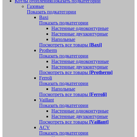
Котлы отопления
Показать подкатегории
Газовые
Показать подкатегории
Baxi
Показать подкатегории
Настенные одноконтурные
Настенные двухконтурные
Напольные
Посмотреть все товары
[Baxi]
Protherm
Показать подкатегории
Настенные одноконтунные
Настенные двухконтурные
Посмотреть все товары
[Protherm]
Ferroli
Показать подкатегории
Напольные
Посмотреть все товары
[Ferroli]
Vaillant
Показать подкатегории
Настенные одноконтурные
Настенные двухконтурные
Посмотреть все товары
[Vaillant]
ACV
Показать подкатегории