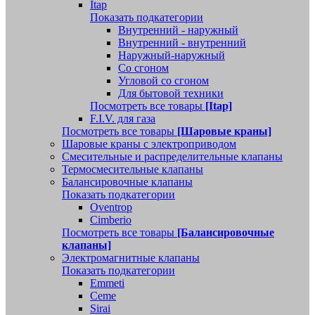
Itap
Показать подкатегории
Внутренний - наружный
Внутренний - внутренний
Наружный-наружный
Со сгоном
Угловой со сгоном
Для бытовой техники
Посмотреть все товары
[Itap]
F.I.V. для газа
Посмотреть все товары
[Шаровые краны]
Шаровые краны с электроприводом
Смесительные и распределительные клапаны
Термосмесительные клапаны
Балансировочные клапаны
Показать подкатегории
Oventrop
Cimberio
Посмотреть все товары
[Балансировочные
клапаны]
Электромагнитные клапаны
Показать подкатегории
Emmeti
Ceme
Sirai