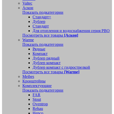
Valtec
Аскон
Показать подкатегории
Стандарт+
Дублер
Стандарт
Для отопления и водоснабжения серия РВО
Посмотреть все товары
[Аскон]
Warme
Показать подкатегории
Рядные
Компакт
Дублер рядный
Дублер компакт
Дублер компакт с гидрострелкой
Посмотреть все товары
[Warme]
Meibes
Кронштейны
Комплектующие
Показать подкатегории
FAR
Stout
Oventrop
Rehau
Henco