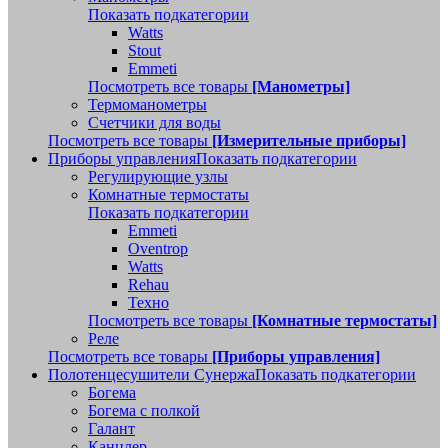
Показать подкатегории
Watts
Stout
Emmeti
Посмотреть все товары
[Манометры]
Термоманометры
Счетчики для воды
Посмотреть все товары
[Измерительные приборы]
Приборы управления
Показать подкатегории
Регулирующие узлы
Комнатные термостаты
Показать подкатегории
Emmeti
Oventrop
Watts
Rehau
Техно
Посмотреть все товары
[Комнатные термостаты]
Реле
Посмотреть все товары
[Приборы управления]
Полотенцесушители Сунержа
Показать подкатегории
Богема
Богема с полкой
Галант
Канцлер