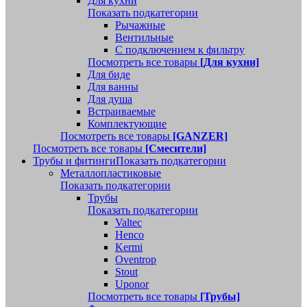
Для кухни
Показать подкатегории
Рычажные
Вентильные
С подключением к фильтру
Посмотреть все товары
[Для кухни]
Для биде
Для ванны
Для душа
Встраиваемые
Комплектующие
Посмотреть все товары
[GANZER]
Посмотреть все товары
[Смесители]
Трубы и фитинги
Показать подкатегории
Металлопластиковые
Показать подкатегории
Трубы
Показать подкатегории
Valtec
Henco
Kermi
Oventrop
Stout
Uponor
Посмотреть все товары
[Трубы]