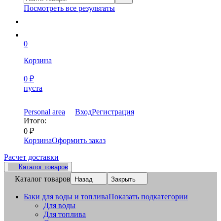
Посмотреть все результаты
0
Корзина
0
₽
пуста
Personal area
Вход
Регистрация
Итого:
0
₽
Корзина
Оформить заказ
Расчет доставки
Каталог товаров
Каталог товаров
Назад
Закрыть
Баки для воды и топлива
Показать подкатегории
Для воды
Для топлива