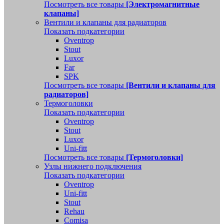
Посмотреть все товары
[Электромагнитные
клапаны]
Вентили и клапаны для радиаторов
Показать подкатегории
Oventrop
Stout
Luxor
Far
SPK
Посмотреть все товары
[Вентили и клапаны для
радиаторов]
Термоголовки
Показать подкатегории
Oventrop
Stout
Luxor
Uni-fitt
Посмотреть все товары
[Термоголовки]
Узлы нижнего подключения
Показать подкатегории
Oventrop
Uni-fitt
Stout
Rehau
Comisa