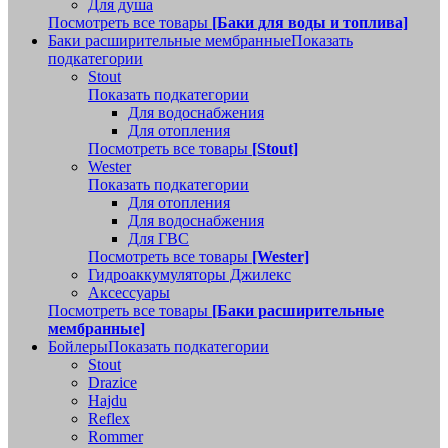
Для душа
Посмотреть все товары
[Баки для воды и топлива]
Баки расширительные мембранные
Показать
подкатегории
Stout
Показать подкатегории
Для водоснабжения
Для отопления
Посмотреть все товары
[Stout]
Wester
Показать подкатегории
Для отопления
Для водоснабжения
Для ГВС
Посмотреть все товары
[Wester]
Гидроаккумуляторы Джилекс
Аксессуары
Посмотреть все товары
[Баки расширительные
мембранные]
Бойлеры
Показать подкатегории
Stout
Drazice
Hajdu
Reflex
Rommer