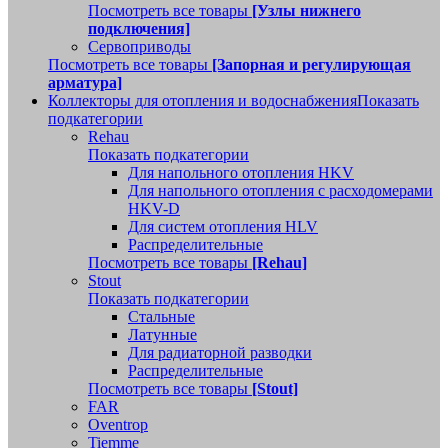
Посмотреть все товары
[Узлы нижнего
подключения]
Сервоприводы
Посмотреть все товары
[Запорная и регулирующая
арматура]
Коллекторы для отопления и водоснабжения
Показать
подкатегории
Rehau
Показать подкатегории
Для напольного отопления HKV
Для напольного отопления с расходомерами
HKV-D
Для систем отопления HLV
Распределительные
Посмотреть все товары
[Rehau]
Stout
Показать подкатегории
Стальные
Латунные
Для радиаторной разводки
Распределительные
Посмотреть все товары
[Stout]
FAR
Oventrop
Tiemme