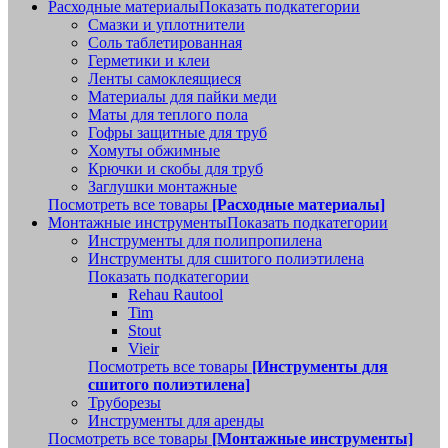
Расходные материалы
Показать подкатегории
Смазки и уплотнители
Соль таблетированная
Герметики и клеи
Ленты самоклеящиеся
Материалы для пайки меди
Маты для теплого пола
Гофры защитные для труб
Хомуты обжимные
Крючки и скобы для труб
Заглушки монтажные
Посмотреть все товары
[Расходные материалы]
Монтажные инструменты
Показать подкатегории
Инструменты для полипропилена
Инструменты для сшитого полиэтилена
Показать подкатегории
Rehau Rautool
Tim
Stout
Vieir
Посмотреть все товары
[Инструменты для
сшитого полиэтилена]
Труборезы
Инструменты для аренды
Посмотреть все товары
[Монтажные инструменты]