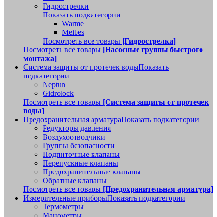
Гидрострелки
Показать подкатегории
Warme
Meibes
Посмотреть все товары
[Гидрострелки]
Посмотреть все товары
[Насосные группы быстрого
монтажа]
Система защиты от протечек воды
Показать
подкатегории
Neptun
Gidrolock
Посмотреть все товары
[Система защиты от протечек
воды]
Предохранительная арматура
Показать подкатегории
Редукторы давления
Воздухоотводчики
Группы безопасности
Подпиточные клапаны
Перепускные клапаны
Предохранительные клапаны
Обратные клапаны
Посмотреть все товары
[Предохранительная арматура]
Измерительные приборы
Показать подкатегории
Термометры
Манометры