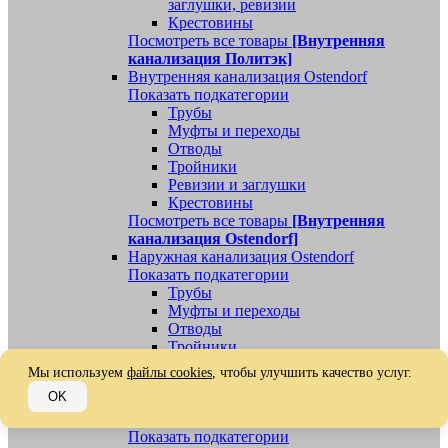
заглушки, ревизии
Крестовины
Посмотреть все товары
[Внутренняя
канализация Политэк]
Внутренняя канализация Ostendorf
Показать подкатегории
Трубы
Муфты и переходы
Отводы
Тройники
Ревизии и заглушки
Крестовины
Посмотреть все товары
[Внутренняя
канализация Ostendorf]
Наружная канализация Ostendorf
Показать подкатегории
Трубы
Муфты и переходы
Отводы
Тройники
Ревизии, заглушки, обратные клапаны
Мы используем
файлы cookies
, чтобы улучшить качество услуг.
Посмотреть все товары
[Наружная
OK
канализация Ostendorf]
Наружная канализация
Показать подкатегории