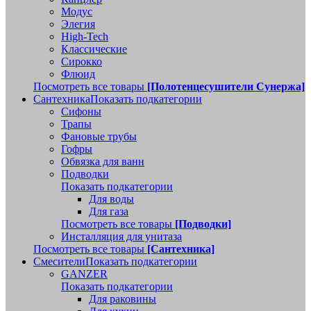
Модус
Элегия
High-Tech
Классические
Сирокко
Флюид
Посмотреть все товары
[Полотенцесушители Сунержа]
Сантехника
Показать подкатегории
Сифоны
Трапы
Фановые трубы
Гофры
Обвязка для ванн
Подводки
Показать подкатегории
Для воды
Для газа
Посмотреть все товары
[Подводки]
Инсталляция для унитаза
Посмотреть все товары
[Сантехника]
Смесители
Показать подкатегории
GANZER
Показать подкатегории
Для раковины