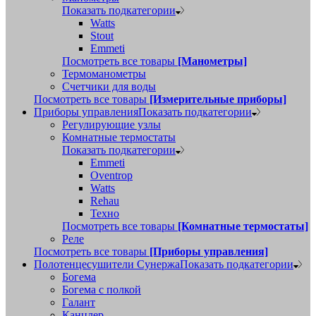
Показать подкатегории
Watts
Stout
Emmeti
Посмотреть все товары
[Манометры]
Термоманометры
Счетчики для воды
Посмотреть все товары
[Измерительные приборы]
Приборы управления
Показать подкатегории
Регулирующие узлы
Комнатные термостаты
Показать подкатегории
Emmeti
Oventrop
Watts
Rehau
Техно
Посмотреть все товары
[Комнатные термостаты]
Реле
Посмотреть все товары
[Приборы управления]
Полотенцесушители Сунержа
Показать подкатегории
Богема
Богема с полкой
Галант
Канцлер