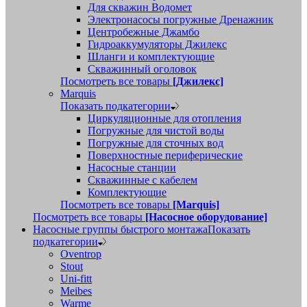
Для скважин Водомет
Электронасосы погружные Дренажник
Центробежные Джамбо
Гидроаккумуляторы Джилекс
Шланги и комплектующие
Скважинный оголовок
Посмотреть все товары
[Джилекс]
Marquis
Показать подкатегории
Циркуляционные для отопления
Погружные для чистой воды
Погружные для сточных вод
Поверхностные периферические
Насосные станции
Скважинные с кабелем
Комплектующие
Посмотреть все товары
[Marquis]
Посмотреть все товары
[Насосное оборудование]
Насосные группы быстрого монтажа
Показать
подкатегории
Oventrop
Stout
Uni-fitt
Meibes
Warme