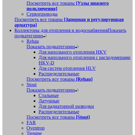
Посмотреть все товары
[Узлы нижнего
подключения]
Сервоприводы
Посмотреть все товары
[Запорная и регулирующая
арматура]
Коллекторы для отопления и водоснабжения
Показать
подкатегории
Rehau
Показать подкатегории
Для напольного отопления HKV
Для напольного отопления с расходомерами
HKV-D
Для систем отопления HLV
Распределительные
Посмотреть все товары
[Rehau]
Stout
Показать подкатегории
Стальные
Латунные
Для радиаторной разводки
Распределительные
Посмотреть все товары
[Stout]
FAR
Oventrop
Tiemme