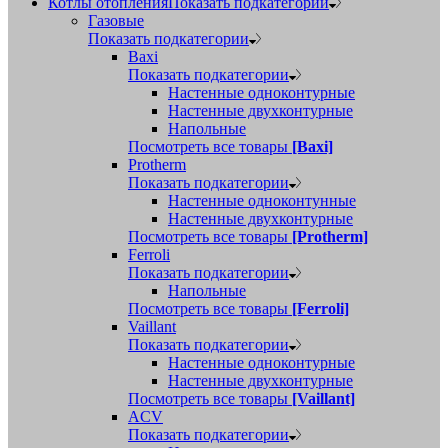
Котлы отопления
Показать подкатегории
Газовые
Показать подкатегории
Baxi
Показать подкатегории
Настенные одноконтурные
Настенные двухконтурные
Напольные
Посмотреть все товары
[Baxi]
Protherm
Показать подкатегории
Настенные одноконтунные
Настенные двухконтурные
Посмотреть все товары
[Protherm]
Ferroli
Показать подкатегории
Напольные
Посмотреть все товары
[Ferroli]
Vaillant
Показать подкатегории
Настенные одноконтурные
Настенные двухконтурные
Посмотреть все товары
[Vaillant]
ACV
Показать подкатегории