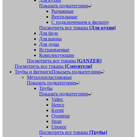
Для кухни
Показать подкатегории
Рычажные
Вентильные
С подключением к фильтру
Посмотреть все товары
[Для кухни]
Для биде
Для ванны
Для душа
Встраиваемые
Комплектующие
Посмотреть все товары
[GANZER]
Посмотреть все товары
[Смесители]
Трубы и фитинги
Показать подкатегории
Металлопластиковые
Показать подкатегории
Трубы
Показать подкатегории
Valtec
Henco
Kermi
Oventrop
Stout
Uponor
Посмотреть все товары
[Трубы]