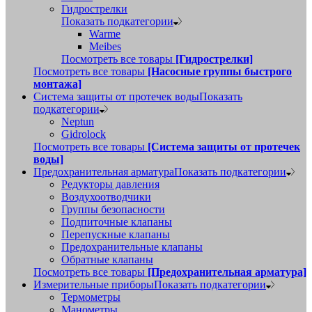
Гидрострелки
Показать подкатегории
Warme
Meibes
Посмотреть все товары
[Гидрострелки]
Посмотреть все товары
[Насосные группы быстрого
монтажа]
Система защиты от протечек воды
Показать
подкатегории
Neptun
Gidrolock
Посмотреть все товары
[Система защиты от протечек
воды]
Предохранительная арматура
Показать подкатегории
Редукторы давления
Воздухоотводчики
Группы безопасности
Подпиточные клапаны
Перепускные клапаны
Предохранительные клапаны
Обратные клапаны
Посмотреть все товары
[Предохранительная арматура]
Измерительные приборы
Показать подкатегории
Термометры
Манометры