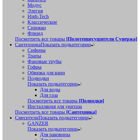
Модус
Элегия
High-Tech
Классические
Сирокко
Флюид
Посмотреть все товары
[Полотенцесушители Сунержа]
Сантехника
Показать подкатегории
Сифоны
Трапы
Фановые трубы
Гофры
Обвязка для ванн
Подводки
Показать подкатегории
Для воды
Для газа
Посмотреть все товары
[Подводки]
Инсталляция для унитаза
Посмотреть все товары
[Сантехника]
Смесители
Показать подкатегории
GANZER
Показать подкатегории
Для раковины