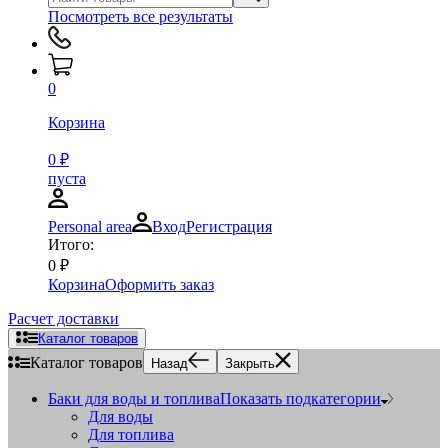
Посмотреть все результаты
0
Корзина
0
₽
пуста
Personal area
Вход
Регистрация
Итого:
0
₽
Корзина
Оформить заказ
Расчет доставки
Каталог товаров
Каталог товаров
Назад
Закрыть
Баки для воды и топлива
Показать подкатегории
Для воды
Для топлива