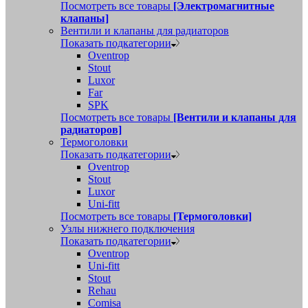
Посмотреть все товары
[Электромагнитные
клапаны]
Вентили и клапаны для радиаторов
Показать подкатегории
Oventrop
Stout
Luxor
Far
SPK
Посмотреть все товары
[Вентили и клапаны для
радиаторов]
Термоголовки
Показать подкатегории
Oventrop
Stout
Luxor
Uni-fitt
Посмотреть все товары
[Термоголовки]
Узлы нижнего подключения
Показать подкатегории
Oventrop
Uni-fitt
Stout
Rehau
Comisa