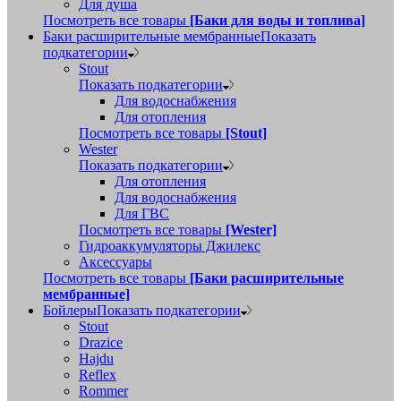
Для душа
Посмотреть все товары
[Баки для воды и топлива]
Баки расширительные мембранные
Показать
подкатегории
Stout
Показать подкатегории
Для водоснабжения
Для отопления
Посмотреть все товары
[Stout]
Wester
Показать подкатегории
Для отопления
Для водоснабжения
Для ГВС
Посмотреть все товары
[Wester]
Гидроаккумуляторы Джилекс
Аксессуары
Посмотреть все товары
[Баки расширительные
мембранные]
Бойлеры
Показать подкатегории
Stout
Drazice
Hajdu
Reflex
Rommer