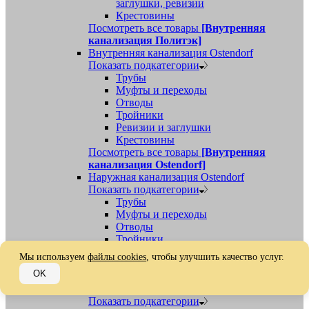
заглушки, ревизии
Крестовины
Посмотреть все товары
[Внутренняя
канализация Политэк]
Внутренняя канализация Ostendorf
Показать подкатегории
Трубы
Муфты и переходы
Отводы
Тройники
Ревизии и заглушки
Крестовины
Посмотреть все товары
[Внутренняя
канализация Ostendorf]
Наружная канализация Ostendorf
Показать подкатегории
Трубы
Муфты и переходы
Отводы
Тройники
Ревизии, заглушки, обратные клапаны
Мы используем
файлы cookies
, чтобы улучшить качество услуг.
Посмотреть все товары
[Наружная
OK
канализация Ostendorf]
Наружная канализация
Показать подкатегории