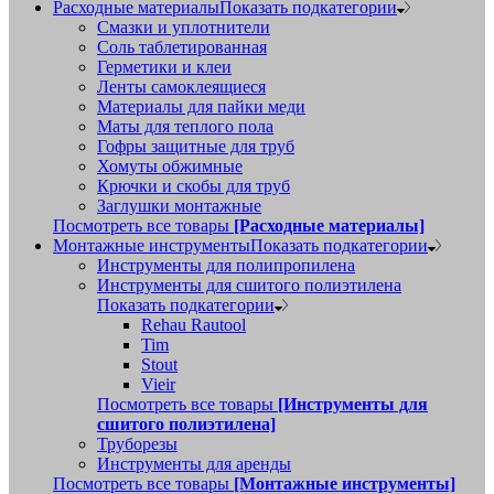
Расходные материалы
Показать подкатегории
Смазки и уплотнители
Соль таблетированная
Герметики и клеи
Ленты самоклеящиеся
Материалы для пайки меди
Маты для теплого пола
Гофры защитные для труб
Хомуты обжимные
Крючки и скобы для труб
Заглушки монтажные
Посмотреть все товары
[Расходные материалы]
Монтажные инструменты
Показать подкатегории
Инструменты для полипропилена
Инструменты для сшитого полиэтилена
Показать подкатегории
Rehau Rautool
Tim
Stout
Vieir
Посмотреть все товары
[Инструменты для
сшитого полиэтилена]
Труборезы
Инструменты для аренды
Посмотреть все товары
[Монтажные инструменты]