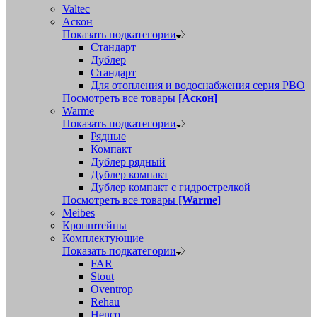
Valtec
Аскон
Показать подкатегории
Стандарт+
Дублер
Стандарт
Для отопления и водоснабжения серия РВО
Посмотреть все товары
[Аскон]
Warme
Показать подкатегории
Рядные
Компакт
Дублер рядный
Дублер компакт
Дублер компакт с гидрострелкой
Посмотреть все товары
[Warme]
Meibes
Кронштейны
Комплектующие
Показать подкатегории
FAR
Stout
Oventrop
Rehau
Henco