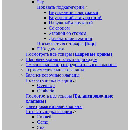
Itap
Показать подкатегории
Внутренний - наружный
Внутренний - внутренний
Наружный-наружный
Со сгоном
Угловой со сгоном
Для бытовой техники
Посмотреть все товары
[Itap]
F.I.V. для газа
Посмотреть все товары
[Шаровые краны]
Шаровые краны с электроприводом
Смесительные и распределительные клапаны
Термосмесительные клапаны
Балансировочные клапаны
Показать подкатегории
Oventrop
Cimberio
Посмотреть все товары
[Балансировочные
клапаны]
Электромагнитные клапаны
Показать подкатегории
Emmeti
Ceme
Sirai