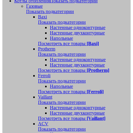
Котлы отопления
Показать подкатегории
Газовые
Показать подкатегории
Baxi
Показать подкатегории
Настенные одноконтурные
Настенные двухконтурные
Напольные
Посмотреть все товары
[Baxi]
Protherm
Показать подкатегории
Настенные одноконтунные
Настенные двухконтурные
Посмотреть все товары
[Protherm]
Ferroli
Показать подкатегории
Напольные
Посмотреть все товары
[Ferroli]
Vaillant
Показать подкатегории
Настенные одноконтурные
Настенные двухконтурные
Посмотреть все товары
[Vaillant]
ACV
Показать подкатегории