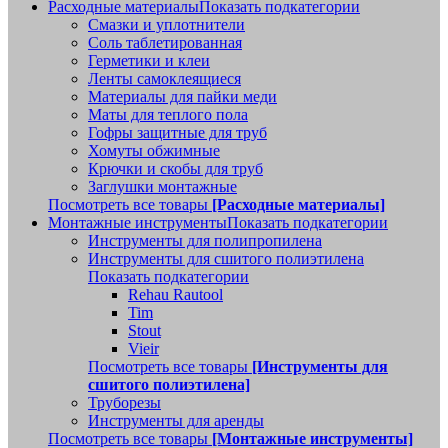
Расходные материалы
Показать подкатегории
Смазки и уплотнители
Соль таблетированная
Герметики и клеи
Ленты самоклеящиеся
Материалы для пайки меди
Маты для теплого пола
Гофры защитные для труб
Хомуты обжимные
Крючки и скобы для труб
Заглушки монтажные
Посмотреть все товары
[Расходные материалы]
Монтажные инструменты
Показать подкатегории
Инструменты для полипропилена
Инструменты для сшитого полиэтилена
Показать подкатегории
Rehau Rautool
Tim
Stout
Vieir
Посмотреть все товары
[Инструменты для
сшитого полиэтилена]
Труборезы
Инструменты для аренды
Посмотреть все товары
[Монтажные инструменты]