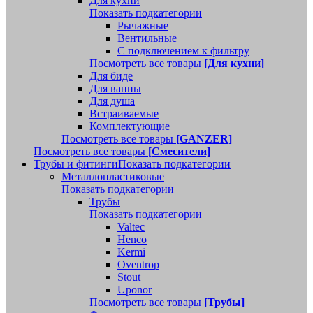
Для кухни
Показать подкатегории
Рычажные
Вентильные
С подключением к фильтру
Посмотреть все товары
[Для кухни]
Для биде
Для ванны
Для душа
Встраиваемые
Комплектующие
Посмотреть все товары
[GANZER]
Посмотреть все товары
[Смесители]
Трубы и фитинги
Показать подкатегории
Металлопластиковые
Показать подкатегории
Трубы
Показать подкатегории
Valtec
Henco
Kermi
Oventrop
Stout
Uponor
Посмотреть все товары
[Трубы]