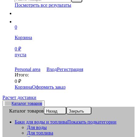
Посмотреть все результаты
0
Корзина
0
₽
пуста
Personal area
Вход
Регистрация
Итого:
0
₽
Корзина
Оформить заказ
Расчет доставки
Каталог товаров
Каталог товаров
Назад
Закрыть
Баки для воды и топлива
Показать подкатегории
Для воды
Для топлива