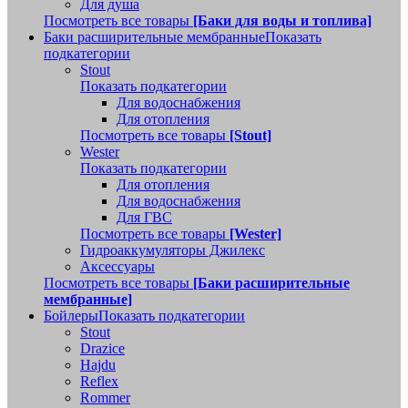
Для душа
Посмотреть все товары
[Баки для воды и топлива]
Баки расширительные мембранные
Показать
подкатегории
Stout
Показать подкатегории
Для водоснабжения
Для отопления
Посмотреть все товары
[Stout]
Wester
Показать подкатегории
Для отопления
Для водоснабжения
Для ГВС
Посмотреть все товары
[Wester]
Гидроаккумуляторы Джилекс
Аксессуары
Посмотреть все товары
[Баки расширительные
мембранные]
Бойлеры
Показать подкатегории
Stout
Drazice
Hajdu
Reflex
Rommer