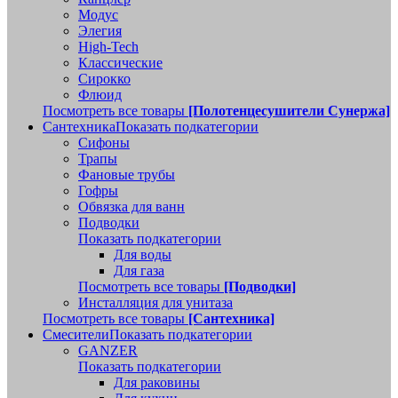
Модус
Элегия
High-Tech
Классические
Сирокко
Флюид
Посмотреть все товары
[Полотенцесушители Сунержа]
Сантехника
Показать подкатегории
Сифоны
Трапы
Фановые трубы
Гофры
Обвязка для ванн
Подводки
Показать подкатегории
Для воды
Для газа
Посмотреть все товары
[Подводки]
Инсталляция для унитаза
Посмотреть все товары
[Сантехника]
Смесители
Показать подкатегории
GANZER
Показать подкатегории
Для раковины