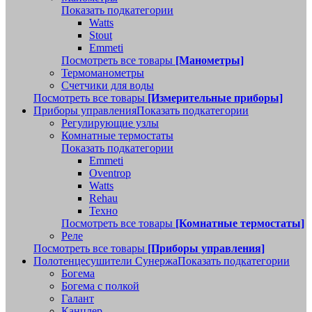
Показать подкатегории
Watts
Stout
Emmeti
Посмотреть все товары
[Манометры]
Термоманометры
Счетчики для воды
Посмотреть все товары
[Измерительные приборы]
Приборы управления
Показать подкатегории
Регулирующие узлы
Комнатные термостаты
Показать подкатегории
Emmeti
Oventrop
Watts
Rehau
Техно
Посмотреть все товары
[Комнатные термостаты]
Реле
Посмотреть все товары
[Приборы управления]
Полотенцесушители Сунержа
Показать подкатегории
Богема
Богема с полкой
Галант
Канцлер