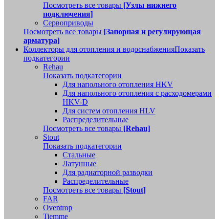
Посмотреть все товары
[Узлы нижнего
подключения]
Сервоприводы
Посмотреть все товары
[Запорная и регулирующая
арматура]
Коллекторы для отопления и водоснабжения
Показать
подкатегории
Rehau
Показать подкатегории
Для напольного отопления HKV
Для напольного отопления с расходомерами
HKV-D
Для систем отопления HLV
Распределительные
Посмотреть все товары
[Rehau]
Stout
Показать подкатегории
Стальные
Латунные
Для радиаторной разводки
Распределительные
Посмотреть все товары
[Stout]
FAR
Oventrop
Tiemme