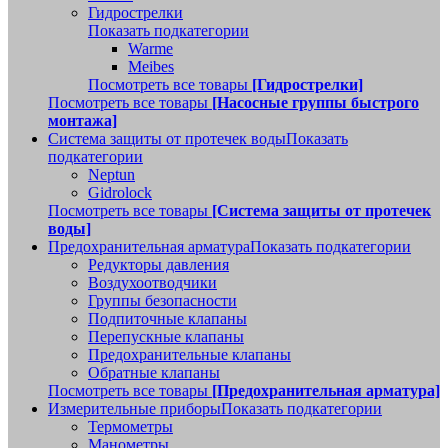
Гидрострелки
Показать подкатегории
Warme
Meibes
Посмотреть все товары
[Гидрострелки]
Посмотреть все товары
[Насосные группы быстрого
монтажа]
Система защиты от протечек воды
Показать
подкатегории
Neptun
Gidrolock
Посмотреть все товары
[Система защиты от протечек
воды]
Предохранительная арматура
Показать подкатегории
Редукторы давления
Воздухоотводчики
Группы безопасности
Подпиточные клапаны
Перепускные клапаны
Предохранительные клапаны
Обратные клапаны
Посмотреть все товары
[Предохранительная арматура]
Измерительные приборы
Показать подкатегории
Термометры
Манометры