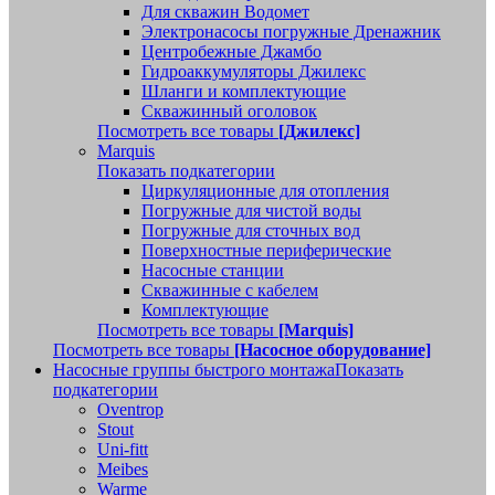
Для скважин Водомет
Электронасосы погружные Дренажник
Центробежные Джамбо
Гидроаккумуляторы Джилекс
Шланги и комплектующие
Скважинный оголовок
Посмотреть все товары
[Джилекс]
Marquis
Показать подкатегории
Циркуляционные для отопления
Погружные для чистой воды
Погружные для сточных вод
Поверхностные периферические
Насосные станции
Скважинные с кабелем
Комплектующие
Посмотреть все товары
[Marquis]
Посмотреть все товары
[Насосное оборудование]
Насосные группы быстрого монтажа
Показать
подкатегории
Oventrop
Stout
Uni-fitt
Meibes
Warme