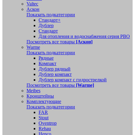
Valtec
Аскон
Показать подкатегории
Стандарт+
Дублер
Стандарт
Для отопления и водоснабжения серия РВО
Посмотреть все товары
[Аскон]
Warme
Показать подкатегории
Рядные
Компакт
Дублер рядный
Дублер компакт
Дублер компакт с гидрострелкой
Посмотреть все товары
[Warme]
Meibes
Кронштейны
Комплектующие
Показать подкатегории
FAR
Stout
Oventrop
Rehau
Henco