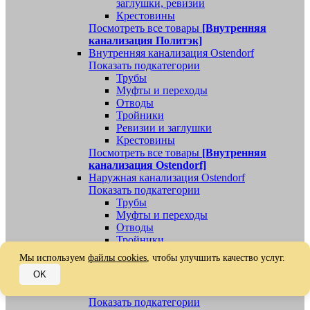
заглушки, ревизии
Крестовины
Посмотреть все товары
[Внутренняя
канализация Политэк]
Внутренняя канализация Ostendorf
Показать подкатегории
Трубы
Муфты и переходы
Отводы
Тройники
Ревизии и заглушки
Крестовины
Посмотреть все товары
[Внутренняя
канализация Ostendorf]
Наружная канализация Ostendorf
Показать подкатегории
Трубы
Муфты и переходы
Отводы
Тройники
Ревизии, заглушки, обратные клапаны
Мы используем
файлы cookies
, чтобы улучшить качество услуг.
Посмотреть все товары
[Наружная
OK
канализация Ostendorf]
Наружная канализация
Показать подкатегории