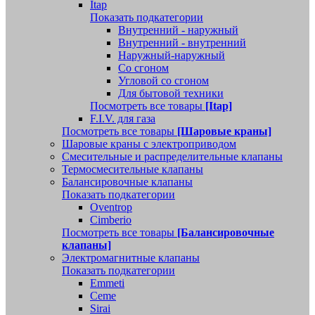
Itap
Показать подкатегории
Внутренний - наружный
Внутренний - внутренний
Наружный-наружный
Со сгоном
Угловой со сгоном
Для бытовой техники
Посмотреть все товары
[Itap]
F.I.V. для газа
Посмотреть все товары
[Шаровые краны]
Шаровые краны с электроприводом
Смесительные и распределительные клапаны
Термосмесительные клапаны
Балансировочные клапаны
Показать подкатегории
Oventrop
Cimberio
Посмотреть все товары
[Балансировочные
клапаны]
Электромагнитные клапаны
Показать подкатегории
Emmeti
Ceme
Sirai