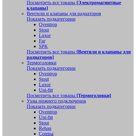
Посмотреть все товары
[Электромагнитные
клапаны]
Вентили и клапаны для радиаторов
Показать подкатегории
Oventrop
Stout
Luxor
Far
SPK
Посмотреть все товары
[Вентили и клапаны для
радиаторов]
Термоголовки
Показать подкатегории
Oventrop
Stout
Luxor
Uni-fitt
Посмотреть все товары
[Термоголовки]
Узлы нижнего подключения
Показать подкатегории
Oventrop
Uni-fitt
Stout
Rehau
Comisa