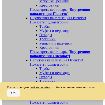
заглушки, ревизии
Крестовины
Посмотреть все товары
[Внутренняя
канализация Политэк]
Внутренняя канализация Ostendorf
Показать подкатегории
Трубы
Муфты и переходы
Отводы
Тройники
Ревизии и заглушки
Крестовины
Посмотреть все товары
[Внутренняя
канализация Ostendorf]
Наружная канализация Ostendorf
Показать подкатегории
Трубы
Муфты и переходы
Отводы
Тройники
Ревизии, заглушки, обратные клапаны
Мы используем
файлы cookies
, чтобы улучшить качество услуг.
Посмотреть все товары
[Наружная
OK
канализация Ostendorf]
Наружная канализация
Показать подкатегории