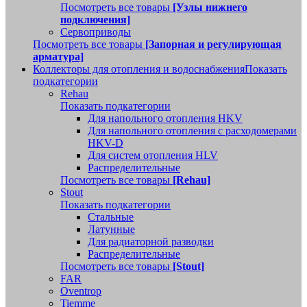
Посмотреть все товары
[Узлы нижнего
подключения]
Сервоприводы
Посмотреть все товары
[Запорная и регулирующая
арматура]
Коллекторы для отопления и водоснабжения
Показать
подкатегории
Rehau
Показать подкатегории
Для напольного отопления HKV
Для напольного отопления с расходомерами
HKV-D
Для систем отопления HLV
Распределительные
Посмотреть все товары
[Rehau]
Stout
Показать подкатегории
Стальные
Латунные
Для радиаторной разводки
Распределительные
Посмотреть все товары
[Stout]
FAR
Oventrop
Tiemme