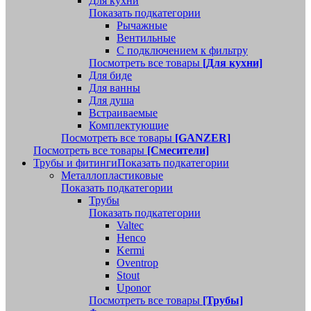
Для кухни
Показать подкатегории
Рычажные
Вентильные
С подключением к фильтру
Посмотреть все товары
[Для кухни]
Для биде
Для ванны
Для душа
Встраиваемые
Комплектующие
Посмотреть все товары
[GANZER]
Посмотреть все товары
[Смесители]
Трубы и фитинги
Показать подкатегории
Металлопластиковые
Показать подкатегории
Трубы
Показать подкатегории
Valtec
Henco
Kermi
Oventrop
Stout
Uponor
Посмотреть все товары
[Трубы]