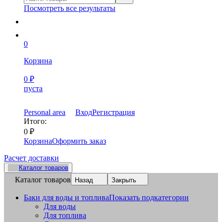
Посмотреть все результаты
0
Корзина
0
₽
пуста
Personal area
Вход
Регистрация
Итого:
0
₽
Корзина
Оформить заказ
Расчет доставки
Каталог товаров
Каталог товаров
Назад
Закрыть
Баки для воды и топлива
Показать подкатегории
Для воды
Для топлива