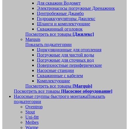
Для скважин Водомет
Электронасосы погружные Дренажник
Центробежные Джамбо
Гидроаккумуляторы Джилекс
Шланги и комплектующие
Скважинный оголовок
Посмотреть все товары
[Джилекс]
Marquis
Показать подкатегории
Циркуляционные для отопления
Погружные для чистой воды
Погружные для сточных вод
Поверхностные периферические
Насосные станции
Скважинные с кабелем
Комплектующие
Посмотреть все товары
[Marquis]
Посмотреть все товары
[Насосное оборудование]
Насосные группы быстрого монтажа
Показать
подкатегории
Oventrop
Stout
Uni-fitt
Meibes
Warme