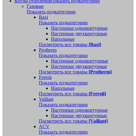
Котлы отопления
Показать подкатегории
Газовые
Показать подкатегории
Baxi
Показать подкатегории
Настенные одноконтурные
Настенные двухконтурные
Напольные
Посмотреть все товары
[Baxi]
Protherm
Показать подкатегории
Настенные одноконтунные
Настенные двухконтурные
Посмотреть все товары
[Protherm]
Ferroli
Показать подкатегории
Напольные
Посмотреть все товары
[Ferroli]
Vaillant
Показать подкатегории
Настенные одноконтурные
Настенные двухконтурные
Посмотреть все товары
[Vaillant]
ACV
Показать подкатегории