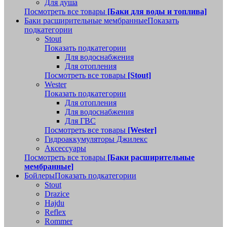
Для душа
Посмотреть все товары
[Баки для воды и топлива]
Баки расширительные мембранные
Показать
подкатегории
Stout
Показать подкатегории
Для водоснабжения
Для отопления
Посмотреть все товары
[Stout]
Wester
Показать подкатегории
Для отопления
Для водоснабжения
Для ГВС
Посмотреть все товары
[Wester]
Гидроаккумуляторы Джилекс
Аксессуары
Посмотреть все товары
[Баки расширительные
мембранные]
Бойлеры
Показать подкатегории
Stout
Drazice
Hajdu
Reflex
Rommer