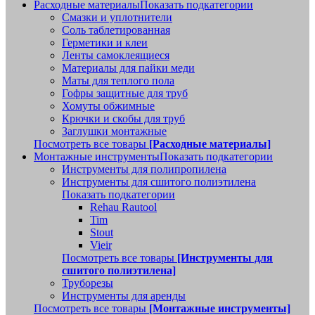
Расходные материалы
Показать подкатегории
Смазки и уплотнители
Соль таблетированная
Герметики и клеи
Ленты самоклеящиеся
Материалы для пайки меди
Маты для теплого пола
Гофры защитные для труб
Хомуты обжимные
Крючки и скобы для труб
Заглушки монтажные
Посмотреть все товары
[Расходные материалы]
Монтажные инструменты
Показать подкатегории
Инструменты для полипропилена
Инструменты для сшитого полиэтилена
Показать подкатегории
Rehau Rautool
Tim
Stout
Vieir
Посмотреть все товары
[Инструменты для
сшитого полиэтилена]
Труборезы
Инструменты для аренды
Посмотреть все товары
[Монтажные инструменты]