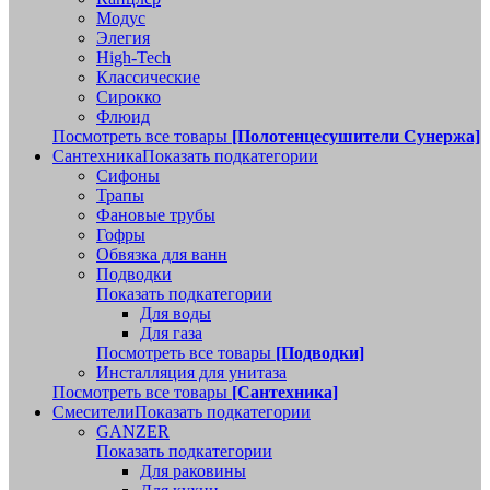
Модус
Элегия
High-Tech
Классические
Сирокко
Флюид
Посмотреть все товары
[Полотенцесушители Сунержа]
Сантехника
Показать подкатегории
Сифоны
Трапы
Фановые трубы
Гофры
Обвязка для ванн
Подводки
Показать подкатегории
Для воды
Для газа
Посмотреть все товары
[Подводки]
Инсталляция для унитаза
Посмотреть все товары
[Сантехника]
Смесители
Показать подкатегории
GANZER
Показать подкатегории
Для раковины