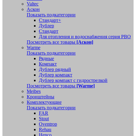
Valtec
Аскон
Показать подкатегории
Стандарт+
Дублер
Стандарт
Для отопления и водоснабжения серия РВО
Посмотреть все товары
[Аскон]
Warme
Показать подкатегории
Рядные
Компакт
Дублер рядный
Дублер компакт
Дублер компакт с гидрострелкой
Посмотреть все товары
[Warme]
Meibes
Кронштейны
Комплектующие
Показать подкатегории
FAR
Stout
Oventrop
Rehau
Henco