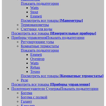
Показать подкатегории
Watts
Stout
Emmeti
Посмотреть все товары
[Манометры]
Термоманометры
Счетчики для воды
Посмотреть все товары
[Измерительные приборы]
Приборы управления
Показать подкатегории
Регулирующие узлы
Комнатные термостаты
Показать подкатегории
Emmeti
Oventrop
Watts
Rehau
Техно
Посмотреть все товары
[Комнатные термостаты]
Реле
Посмотреть все товары
[Приборы управления]
Полотенцесушители Сунержа
Показать подкатегории
Богема
Богема с полкой
Галант
Канцлер