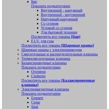
Itap
Показать подкатегории
Внутренний - наружный
Внутренний - внутренний
Наружный-наружный
Со сгоном
Угловой со сгоном
Для бытовой техники
Посмотреть все товары
[Itap]
F.I.V. для газа
Посмотреть все товары
[Шаровые краны]
Шаровые краны с электроприводом
Смесительные и распределительные клапаны
Термосмесительные клапаны
Балансировочные клапаны
Показать подкатегории
Oventrop
Cimberio
Посмотреть все товары
[Балансировочные
клапаны]
Электромагнитные клапаны
Показать подкатегории
Emmeti
Ceme
Sirai