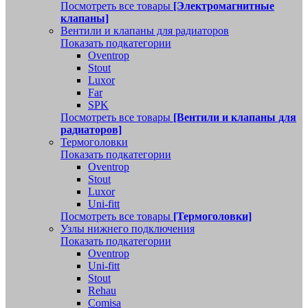
Посмотреть все товары
[Электромагнитные
клапаны]
Вентили и клапаны для радиаторов
Показать подкатегории
Oventrop
Stout
Luxor
Far
SPK
Посмотреть все товары
[Вентили и клапаны для
радиаторов]
Термоголовки
Показать подкатегории
Oventrop
Stout
Luxor
Uni-fitt
Посмотреть все товары
[Термоголовки]
Узлы нижнего подключения
Показать подкатегории
Oventrop
Uni-fitt
Stout
Rehau
Comisa