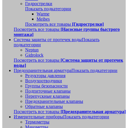
Гидрострелки
Показать подкатегории
Warme
Meibes
Посмотреть все товары
[Гидрострелки]
Посмотреть все товары
[Насосные группы быстрого
монтажа]
Система защиты от протечек воды
Показать
подкатегории
Neptun
Gidrolock
Посмотреть все товары
[Система защиты от протечек
воды]
Предохранительная арматура
Показать подкатегории
Редукторы давления
Воздухоотводчики
Группы безопасности
Подпиточные клапаны
Перепускные клапаны
Предохранительные клапаны
Обратные клапаны
Посмотреть все товары
[Предохранительная арматура]
Измерительные приборы
Показать подкатегории
Термометры
Манометры