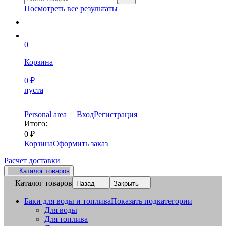
Посмотреть все результаты
0
Корзина
0
₽
пуста
Personal area
Вход
Регистрация
Итого:
0
₽
Корзина
Оформить заказ
Расчет доставки
Каталог товаров
Каталог товаров
Назад
Закрыть
Баки для воды и топлива
Показать подкатегории
Для воды
Для топлива