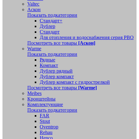
Valtec
Аскон
Показать подкатегории
Стандарт+
Дублер
Стандарт
Для отопления и водоснабжения серия РВО
Посмотреть все товары
[Аскон]
Warme
Показать подкатегории
Рядные
Компакт
Дублер рядный
Дублер компакт
Дублер компакт с гидрострелкой
Посмотреть все товары
[Warme]
Meibes
Кронштейны
Комплектующие
Показать подкатегории
FAR
Stout
Oventrop
Rehau
Henco