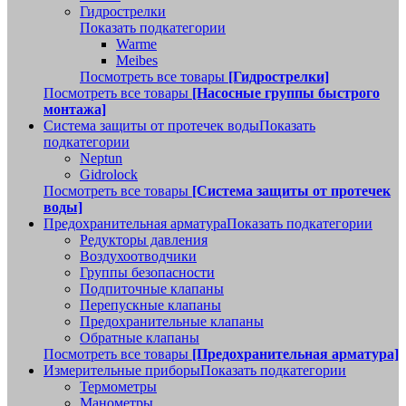
Гидрострелки
Показать подкатегории
Warme
Meibes
Посмотреть все товары
[Гидрострелки]
Посмотреть все товары
[Насосные группы быстрого
монтажа]
Система защиты от протечек воды
Показать
подкатегории
Neptun
Gidrolock
Посмотреть все товары
[Система защиты от протечек
воды]
Предохранительная арматура
Показать подкатегории
Редукторы давления
Воздухоотводчики
Группы безопасности
Подпиточные клапаны
Перепускные клапаны
Предохранительные клапаны
Обратные клапаны
Посмотреть все товары
[Предохранительная арматура]
Измерительные приборы
Показать подкатегории
Термометры
Манометры