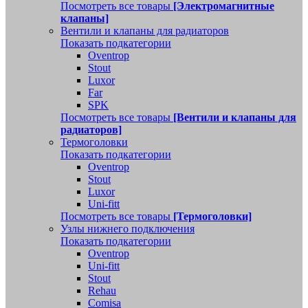
Посмотреть все товары
[Электромагнитные
клапаны]
Вентили и клапаны для радиаторов
Показать подкатегории
Oventrop
Stout
Luxor
Far
SPK
Посмотреть все товары
[Вентили и клапаны для
радиаторов]
Термоголовки
Показать подкатегории
Oventrop
Stout
Luxor
Uni-fitt
Посмотреть все товары
[Термоголовки]
Узлы нижнего подключения
Показать подкатегории
Oventrop
Uni-fitt
Stout
Rehau
Comisa