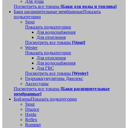
Для душа
Посмотреть все товары
[Баки для воды и топлива]
Баки расширительные мембранные
Показать
подкатегории
Stout
Показать подкатегории
Для водоснабжения
Для отопления
Посмотреть все товары
[Stout]
Wester
Показать подкатегории
Для отопления
Для водоснабжения
Для ГВС
Посмотреть все товары
[Wester]
Гидроаккумуляторы Джилекс
Аксессуары
Посмотреть все товары
[Баки расширительные
мембранные]
Бойлеры
Показать подкатегории
Stout
Drazice
Hajdu
Reflex
Rommer