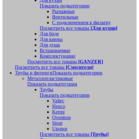
Для кухни
Показать подкатегории
Рычажные
Вентильные
С подключением к фильтру
Посмотреть все товары
[Для кухни]
Для биде
Для ванны
Для душа
Встраиваемые
Комплектующие
Посмотреть все товары
[GANZER]
Посмотреть все товары
[Смесители]
Трубы и фитинги
Показать подкатегории
Металлопластиковые
Показать подкатегории
Трубы
Показать подкатегории
Valtec
Henco
Kermi
Oventrop
Stout
Uponor
Посмотреть все товары
[Трубы]