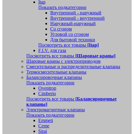
Itap
Показать подкатегории
Внутренний - наружный
Внутренний - внутренний
Наружный-наружный
Со сгоном
Угловой со сгоном
Для бытовой техники
Посмотреть все товары
[Itap]
F.I.V. для газа
Посмотреть все товары
[Шаровые краны]
Шаровые краны с электроприводом
Смесительные и распределительные клапаны
Термосмесительные клапаны
Балансировочные клапаны
Показать подкатегории
Oventrop
Cimberio
Посмотреть все товары
[Балансировочные
клапаны]
Электромагнитные клапаны
Показать подкатегории
Emmeti
Ceme
Sirai