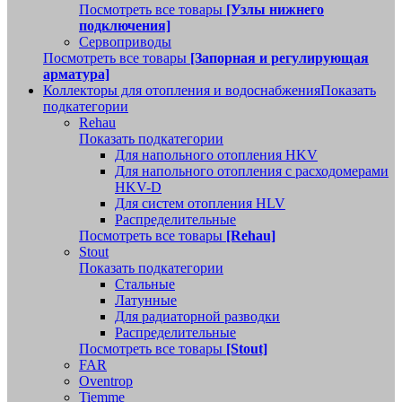
Посмотреть все товары
[Узлы нижнего
подключения]
Сервоприводы
Посмотреть все товары
[Запорная и регулирующая
арматура]
Коллекторы для отопления и водоснабжения
Показать
подкатегории
Rehau
Показать подкатегории
Для напольного отопления HKV
Для напольного отопления с расходомерами
HKV-D
Для систем отопления HLV
Распределительные
Посмотреть все товары
[Rehau]
Stout
Показать подкатегории
Стальные
Латунные
Для радиаторной разводки
Распределительные
Посмотреть все товары
[Stout]
FAR
Oventrop
Tiemme