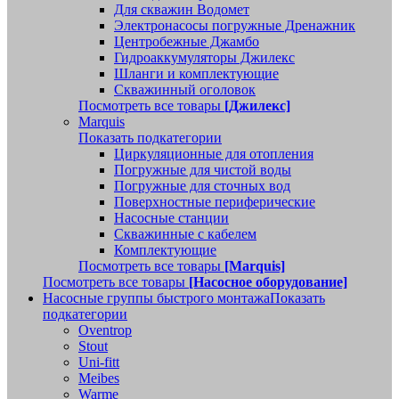
Для скважин Водомет
Электронасосы погружные Дренажник
Центробежные Джамбо
Гидроаккумуляторы Джилекс
Шланги и комплектующие
Скважинный оголовок
Посмотреть все товары
[Джилекс]
Marquis
Показать подкатегории
Циркуляционные для отопления
Погружные для чистой воды
Погружные для сточных вод
Поверхностные периферические
Насосные станции
Скважинные с кабелем
Комплектующие
Посмотреть все товары
[Marquis]
Посмотреть все товары
[Насосное оборудование]
Насосные группы быстрого монтажа
Показать
подкатегории
Oventrop
Stout
Uni-fitt
Meibes
Warme