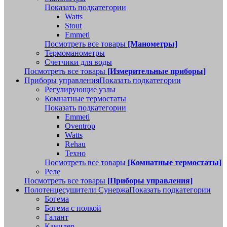
Показать подкатегории
Watts
Stout
Emmeti
Посмотреть все товары
[Манометры]
Термоманометры
Счетчики для воды
Посмотреть все товары
[Измерительные приборы]
Приборы управления
Показать подкатегории
Регулирующие узлы
Комнатные термостаты
Показать подкатегории
Emmeti
Oventrop
Watts
Rehau
Техно
Посмотреть все товары
[Комнатные термостаты]
Реле
Посмотреть все товары
[Приборы управления]
Полотенцесушители Сунержа
Показать подкатегории
Богема
Богема с полкой
Галант
Канцлер