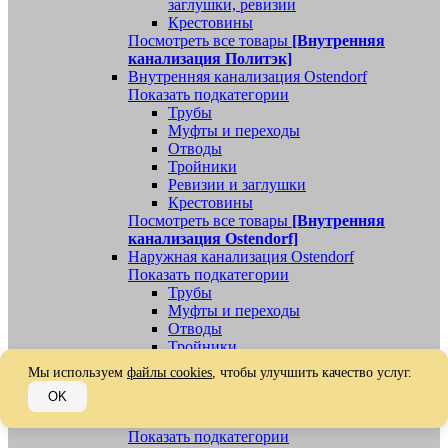
заглушки, ревизии
Крестовины
Посмотреть все товары
[Внутренняя
канализация Политэк]
Внутренняя канализация Ostendorf
Показать подкатегории
Трубы
Муфты и переходы
Отводы
Тройники
Ревизии и заглушки
Крестовины
Посмотреть все товары
[Внутренняя
канализация Ostendorf]
Наружная канализация Ostendorf
Показать подкатегории
Трубы
Муфты и переходы
Отводы
Тройники
Ревизии, заглушки, обратные клапаны
Мы используем
файлы cookies
, чтобы улучшить качество услуг.
Посмотреть все товары
[Наружная
OK
канализация Ostendorf]
Наружная канализация
Показать подкатегории