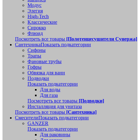
Модус
Элегия
High-Tech
Классические
Сирокко
Флюид
Посмотреть все товары
[Полотенцесушители Сунержа]
Сантехника
Показать подкатегории
Сифоны
Трапы
Фановые трубы
Гофры
Обвязка для ванн
Подводки
Показать подкатегории
Для воды
Для газа
Посмотреть все товары
[Подводки]
Инсталляция для унитаза
Посмотреть все товары
[Сантехника]
Смесители
Показать подкатегории
GANZER
Показать подкатегории
Для раковины