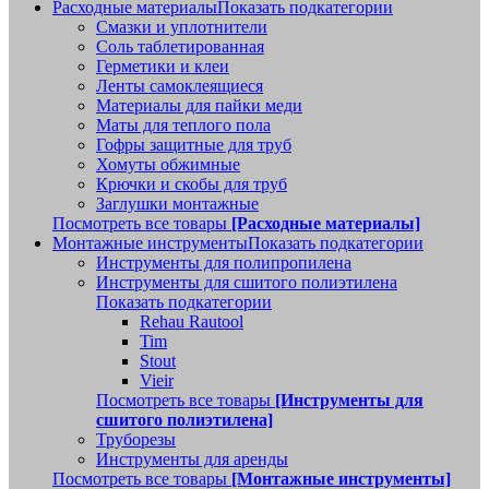
Расходные материалы
Показать подкатегории
Смазки и уплотнители
Соль таблетированная
Герметики и клеи
Ленты самоклеящиеся
Материалы для пайки меди
Маты для теплого пола
Гофры защитные для труб
Хомуты обжимные
Крючки и скобы для труб
Заглушки монтажные
Посмотреть все товары
[Расходные материалы]
Монтажные инструменты
Показать подкатегории
Инструменты для полипропилена
Инструменты для сшитого полиэтилена
Показать подкатегории
Rehau Rautool
Tim
Stout
Vieir
Посмотреть все товары
[Инструменты для
сшитого полиэтилена]
Труборезы
Инструменты для аренды
Посмотреть все товары
[Монтажные инструменты]