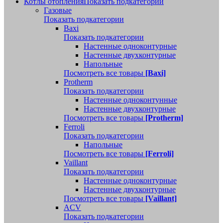
Котлы отопления
Показать подкатегории
Газовые
Показать подкатегории
Baxi
Показать подкатегории
Настенные одноконтурные
Настенные двухконтурные
Напольные
Посмотреть все товары
[Baxi]
Protherm
Показать подкатегории
Настенные одноконтунные
Настенные двухконтурные
Посмотреть все товары
[Protherm]
Ferroli
Показать подкатегории
Напольные
Посмотреть все товары
[Ferroli]
Vaillant
Показать подкатегории
Настенные одноконтурные
Настенные двухконтурные
Посмотреть все товары
[Vaillant]
ACV
Показать подкатегории