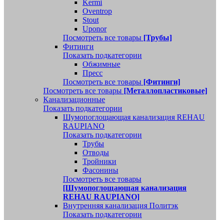
Kermi
Oventrop
Stout
Uponor
Посмотреть все товары
[Трубы]
Фитинги
Показать подкатегории
Обжимные
Пресс
Посмотреть все товары
[Фитинги]
Посмотреть все товары
[Металлопластиковые]
Канализационные
Показать подкатегории
Шумопоглощающая канализация REHAU
RAUPIANO
Показать подкатегории
Трубы
Отводы
Тройники
Фасонины
Посмотреть все товары
[Шумопоглощающая канализация
REHAU RAUPIANO]
Внутренняя канализация Политэк
Показать подкатегории