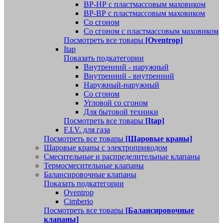
ВР-НР с пластмассовым маховиком
ВР-ВР с пластмассовым маховиком
Со сгоном
Со сгоном с пластмассовым маховиком
Посмотреть все товары
[Oventrop]
Itap
Показать подкатегории
Внутренний - наружный
Внутренний - внутренний
Наружный-наружный
Со сгоном
Угловой со сгоном
Для бытовой техники
Посмотреть все товары
[Itap]
F.I.V. для газа
Посмотреть все товары
[Шаровые краны]
Шаровые краны с электроприводом
Смесительные и распределительные клапаны
Термосмесительные клапаны
Балансировочные клапаны
Показать подкатегории
Oventrop
Cimberio
Посмотреть все товары
[Балансировочные
клапаны]