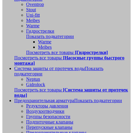
Oventrop
Stout
Uni-fitt
Meibes
Warme
Гидрострелки
Показать подкатегории
Warme
Meibes
Посмотреть все товары
[Гидрострелки]
Посмотреть все товары
[Насосные группы быстрого
монтажа]
Система защиты от протечек воды
Показать
подкатегории
Neptun
Gidrolock
Посмотреть все товары
[Система защиты от протечек
воды]
Предохранительная арматура
Показать подкатегории
Редукторы давления
Воздухоотводчики
Группы безопасности
Подпиточные клапаны
Перепускные клапаны
Предохранительные клапаны