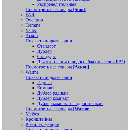
Распределительные
Посмотреть все товары
[Stout]
FAR
Oventrop
Tiemme
Valtec
Аскон
Показать подкатегории
Стандарт+
Дублер
Стандарт
Для отопления и водоснабжения серия РВО
Посмотреть все товары
[Аскон]
Warme
Показать подкатегории
Рядные
Компакт
Дублер рядный
Дублер компакт
Дублер компакт с гидрострелкой
Посмотреть все товары
[Warme]
Meibes
Кронштейны
Комплектующие
Показать подкатегории