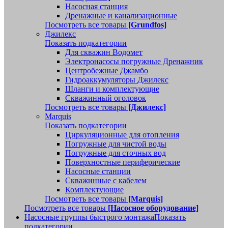
Насосная станция
Дренажные и канализационные
Посмотреть все товары
[Grundfos]
Джилекс
Показать подкатегории
Для скважин Водомет
Электронасосы погружные Дренажник
Центробежные Джамбо
Гидроаккумуляторы Джилекс
Шланги и комплектующие
Скважинный оголовок
Посмотреть все товары
[Джилекс]
Marquis
Показать подкатегории
Циркуляционные для отопления
Погружные для чистой воды
Погружные для сточных вод
Поверхностные периферические
Насосные станции
Скважинные с кабелем
Комплектующие
Посмотреть все товары
[Marquis]
Посмотреть все товары
[Насосное оборудование]
Насосные группы быстрого монтажа
Показать
подкатегории