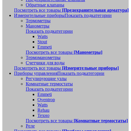
Обратные клапаны
Посмотреть все товары
[Предохранительная арматура]
Измерительные приборы
Показать подкатегории
Термометры
Манометры
Показать подкатегории
Watts
Stout
Emmeti
Посмотреть все товары
[Манометры]
Термоманометры
Счетчики для воды
Посмотреть все товары
[Измерительные приборы]
Приборы управления
Показать подкатегории
Регулирующие узлы
Комнатные термостаты
Показать подкатегории
Emmeti
Oventrop
Watts
Rehau
Техно
Посмотреть все товары
[Комнатные термостаты]
Реле