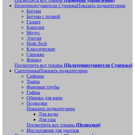
Посмотреть все товары
[Приборы управления]
Полотенцесушители Сунержа
Показать подкатегории
Богема
Богема с полкой
Галант
Канцлер
Модус
Элегия
High-Tech
Классические
Сирокко
Флюид
Посмотреть все товары
[Полотенцесушители Сунержа]
Сантехника
Показать подкатегории
Сифоны
Трапы
Фановые трубы
Гофры
Обвязка для ванн
Подводки
Показать подкатегории
Для воды
Для газа
Посмотреть все товары
[Подводки]
Инсталляция для унитаза