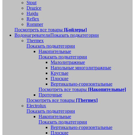
Stout
Drazice
Hajdu
Reflex
Rommer
Посмотреть все товары
[Бойлеры]
Водонагреватели
Показать подкатегории
Thermex
Показать подкатегории
Накопительные
Показать подкатегории
Малолитражные
Напольные многолитражные
Круглые
Плоские
Вертикально-горизонтальные
Посмотреть все товары
[Накопительные]
Проточные
Посмотреть все товары
[Thermex]
Electrolux
Показать подкатегории
Накопительные
Показать подкатегории
Вертикально-горизонтальные
Плоские