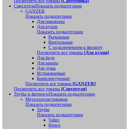
Посмотреть все товары
[Сантехника]
Смесители
Показать подкатегории
GANZER
Показать подкатегории
Для раковины
Для кухни
Показать подкатегории
Рычажные
Вентильные
С подключением к фильтру
Посмотреть все товары
[Для кухни]
Для биде
Для ванны
Для душа
Встраиваемые
Комплектующие
Посмотреть все товары
[GANZER]
Посмотреть все товары
[Смесители]
Трубы и фитинги
Показать подкатегории
Металлопластиковые
Показать подкатегории
Трубы
Показать подкатегории
Valtec
Henco