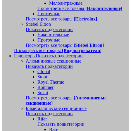
Малолитражные
Посмотреть все товары
[Накопительные]
Проточные
Посмотреть все товары
[Electrolux]
Stiebel Eltron
Показать подкатегории
Накопительные
Проточные
Посмотреть все товары
[Stiebel Eltron]
Посмотреть все товары
[Водонагреватели]
Радиаторы
Показать подкатегории
Алюминиевые секционные
Показать подкатегории
Global
Stout
Royal Thermo
Rommer
Smart
Посмотреть все товары
[Алюминиевые
секционные]
Биметаллические секционные
Показать подкатегории
Rifar
Показать подкатегории
Base