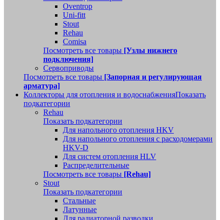
Oventrop
Uni-fitt
Stout
Rehau
Comisa
Посмотреть все товары
[Узлы нижнего
подключения]
Сервоприводы
Посмотреть все товары
[Запорная и регулирующая
арматура]
Коллекторы для отопления и водоснабжения
Показать
подкатегории
Rehau
Показать подкатегории
Для напольного отопления HKV
Для напольного отопления с расходомерами
HKV-D
Для систем отопления HLV
Распределительные
Посмотреть все товары
[Rehau]
Stout
Показать подкатегории
Стальные
Латунные
Для радиаторной разводки