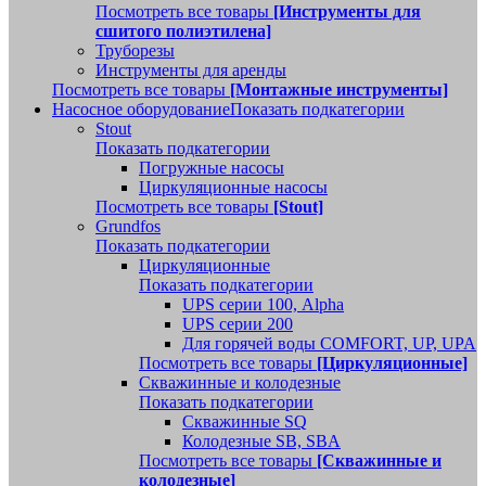
Посмотреть все товары
[Инструменты для
сшитого полиэтилена]
Труборезы
Инструменты для аренды
Посмотреть все товары
[Монтажные инструменты]
Насосное оборудование
Показать подкатегории
Stout
Показать подкатегории
Погружные насосы
Циркуляционные насосы
Посмотреть все товары
[Stout]
Grundfos
Показать подкатегории
Циркуляционные
Показать подкатегории
UPS серии 100, Alpha
UPS серии 200
Для горячей воды COMFORT, UP, UPA
Посмотреть все товары
[Циркуляционные]
Скважинные и колодезные
Показать подкатегории
Скважинные SQ
Колодезные SB, SBA
Посмотреть все товары
[Скважинные и
колодезные]