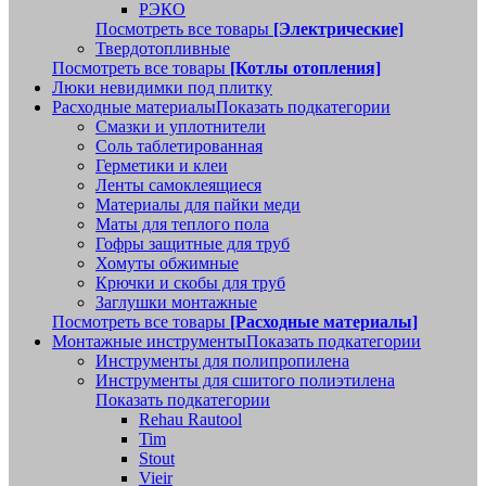
РЭКО
Посмотреть все товары
[Электрические]
Твердотопливные
Посмотреть все товары
[Котлы отопления]
Люки невидимки под плитку
Расходные материалы
Показать подкатегории
Смазки и уплотнители
Соль таблетированная
Герметики и клеи
Ленты самоклеящиеся
Материалы для пайки меди
Маты для теплого пола
Гофры защитные для труб
Хомуты обжимные
Крючки и скобы для труб
Заглушки монтажные
Посмотреть все товары
[Расходные материалы]
Монтажные инструменты
Показать подкатегории
Инструменты для полипропилена
Инструменты для сшитого полиэтилена
Показать подкатегории
Rehau Rautool
Tim
Stout
Vieir