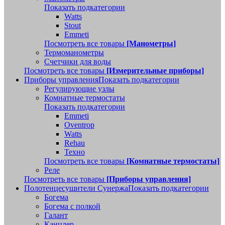
Показать подкатегории
Watts
Stout
Emmeti
Посмотреть все товары
[Манометры]
Термоманометры
Счетчики для воды
Посмотреть все товары
[Измерительные приборы]
Приборы управления
Показать подкатегории
Регулирующие узлы
Комнатные термостаты
Показать подкатегории
Emmeti
Oventrop
Watts
Rehau
Техно
Посмотреть все товары
[Комнатные термостаты]
Реле
Посмотреть все товары
[Приборы управления]
Полотенцесушители Сунержа
Показать подкатегории
Богема
Богема с полкой
Галант
Канцлер