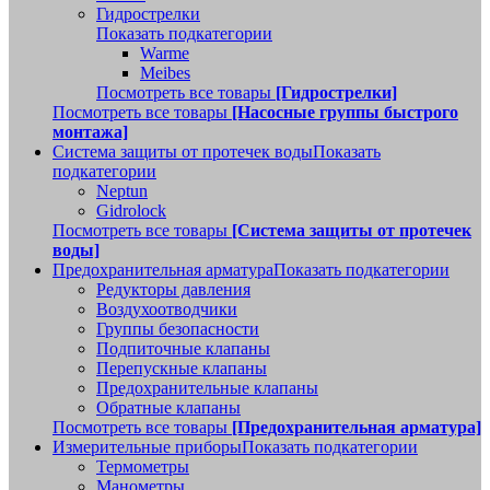
Гидрострелки
Показать подкатегории
Warme
Meibes
Посмотреть все товары
[Гидрострелки]
Посмотреть все товары
[Насосные группы быстрого
монтажа]
Система защиты от протечек воды
Показать
подкатегории
Neptun
Gidrolock
Посмотреть все товары
[Система защиты от протечек
воды]
Предохранительная арматура
Показать подкатегории
Редукторы давления
Воздухоотводчики
Группы безопасности
Подпиточные клапаны
Перепускные клапаны
Предохранительные клапаны
Обратные клапаны
Посмотреть все товары
[Предохранительная арматура]
Измерительные приборы
Показать подкатегории
Термометры
Манометры