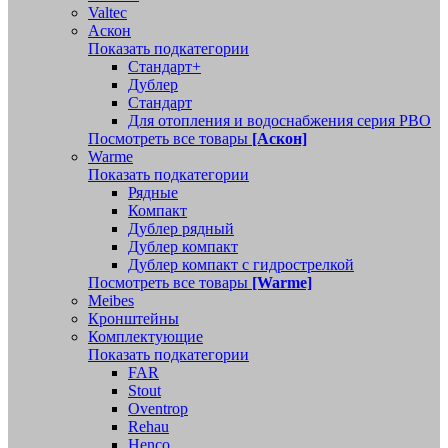
Valtec
Аскон
Показать подкатегории
Стандарт+
Дублер
Стандарт
Для отопления и водоснабжения серия РВО
Посмотреть все товары
[Аскон]
Warme
Показать подкатегории
Рядные
Компакт
Дублер рядный
Дублер компакт
Дублер компакт с гидрострелкой
Посмотреть все товары
[Warme]
Meibes
Кронштейны
Комплектующие
Показать подкатегории
FAR
Stout
Oventrop
Rehau
Henco