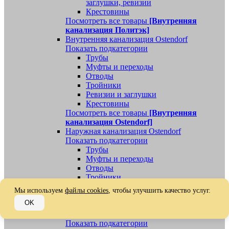
заглушки, ревизии
Крестовины
Посмотреть все товары
[Внутренняя
канализация Политэк]
Внутренняя канализация Ostendorf
Показать подкатегории
Трубы
Муфты и переходы
Отводы
Тройники
Ревизии и заглушки
Крестовины
Посмотреть все товары
[Внутренняя
канализация Ostendorf]
Наружная канализация Ostendorf
Показать подкатегории
Трубы
Муфты и переходы
Отводы
Тройники
Ревизии, заглушки, обратные клапаны
Мы используем
файлы cookies
, чтобы улучшить качество услуг.
Посмотреть все товары
[Наружная
OK
канализация Ostendorf]
Наружная канализация
Показать подкатегории