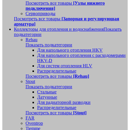
Посмотреть все товары
[Узлы нижнего
подключения]
Сервоприводы
Посмотреть все товары
[Запорная и регулирующая
арматура]
Коллекторы для отопления и водоснабжения
Показать
подкатегории
Rehau
Показать подкатегории
Для напольного отопления HKV
Для напольного отопления с расходомерами
HKV-D
Для систем отопления HLV
Распределительные
Посмотреть все товары
[Rehau]
Stout
Показать подкатегории
Стальные
Латунные
Для радиаторной разводки
Распределительные
Посмотреть все товары
[Stout]
FAR
Oventrop
Tiemme