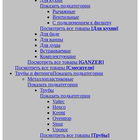
Для кухни
Показать подкатегории
Рычажные
Вентильные
С подключением к фильтру
Посмотреть все товары
[Для кухни]
Для биде
Для ванны
Для душа
Встраиваемые
Комплектующие
Посмотреть все товары
[GANZER]
Посмотреть все товары
[Смесители]
Трубы и фитинги
Показать подкатегории
Металлопластиковые
Показать подкатегории
Трубы
Показать подкатегории
Valtec
Henco
Kermi
Oventrop
Stout
Uponor
Посмотреть все товары
[Трубы]