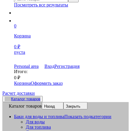
Посмотреть все результаты
0
Корзина
0
₽
пуста
Personal area
Вход
Регистрация
Итого:
0
₽
Корзина
Оформить заказ
Расчет доставки
Каталог товаров
Каталог товаров
Назад
Закрыть
Баки для воды и топлива
Показать подкатегории
Для воды
Для топлива