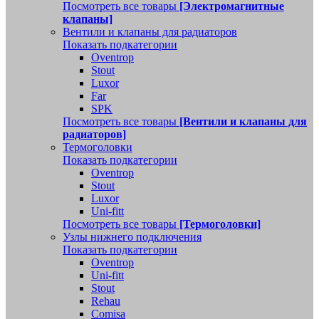
Посмотреть все товары
[Электромагнитные
клапаны]
Вентили и клапаны для радиаторов
Показать подкатегории
Oventrop
Stout
Luxor
Far
SPK
Посмотреть все товары
[Вентили и клапаны для
радиаторов]
Термоголовки
Показать подкатегории
Oventrop
Stout
Luxor
Uni-fitt
Посмотреть все товары
[Термоголовки]
Узлы нижнего подключения
Показать подкатегории
Oventrop
Uni-fitt
Stout
Rehau
Comisa