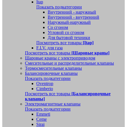
Itap
Показать подкатегории
Внутренний - наружный
Внутренний - внутренний
Наружный-наружный
Со сгоном
Угловой со сгоном
Для бытовой техники
Посмотреть все товары
[Itap]
F.I.V. для газа
Посмотреть все товары
[Шаровые краны]
Шаровые краны с электроприводом
Смесительные и распределительные клапаны
Термосмесительные клапаны
Балансировочные клапаны
Показать подкатегории
Oventrop
Cimberio
Посмотреть все товары
[Балансировочные
клапаны]
Электромагнитные клапаны
Показать подкатегории
Emmeti
Ceme
Sirai