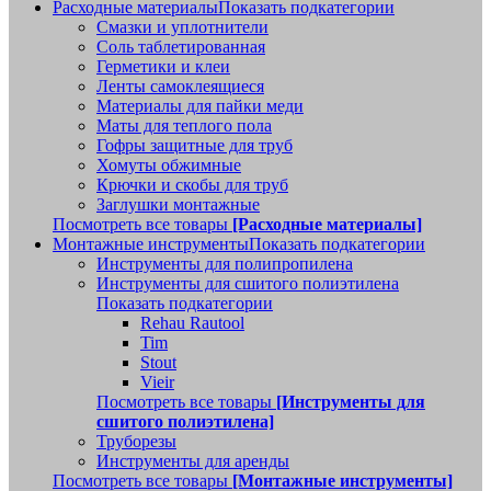
Расходные материалы
Показать подкатегории
Смазки и уплотнители
Соль таблетированная
Герметики и клеи
Ленты самоклеящиеся
Материалы для пайки меди
Маты для теплого пола
Гофры защитные для труб
Хомуты обжимные
Крючки и скобы для труб
Заглушки монтажные
Посмотреть все товары
[Расходные материалы]
Монтажные инструменты
Показать подкатегории
Инструменты для полипропилена
Инструменты для сшитого полиэтилена
Показать подкатегории
Rehau Rautool
Tim
Stout
Vieir
Посмотреть все товары
[Инструменты для
сшитого полиэтилена]
Труборезы
Инструменты для аренды
Посмотреть все товары
[Монтажные инструменты]