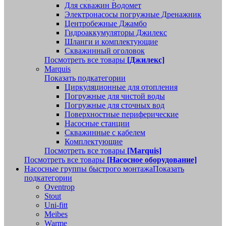
Для скважин Водомет
Электронасосы погружные Дренажник
Центробежные Джамбо
Гидроаккумуляторы Джилекс
Шланги и комплектующие
Скважинный оголовок
Посмотреть все товары
[Джилекс]
Marquis
Показать подкатегории
Циркуляционные для отопления
Погружные для чистой воды
Погружные для сточных вод
Поверхностные периферические
Насосные станции
Скважинные с кабелем
Комплектующие
Посмотреть все товары
[Marquis]
Посмотреть все товары
[Насосное оборудование]
Насосные группы быстрого монтажа
Показать
подкатегории
Oventrop
Stout
Uni-fitt
Meibes
Warme