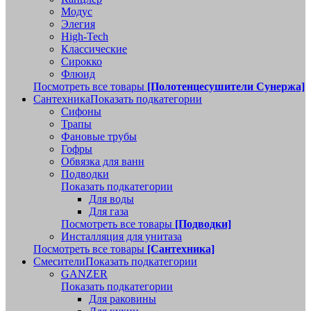
Модус
Элегия
High-Tech
Классические
Сирокко
Флюид
Посмотреть все товары
[Полотенцесушители Сунержа]
Сантехника
Показать подкатегории
Сифоны
Трапы
Фановые трубы
Гофры
Обвязка для ванн
Подводки
Показать подкатегории
Для воды
Для газа
Посмотреть все товары
[Подводки]
Инсталляция для унитаза
Посмотреть все товары
[Сантехника]
Смесители
Показать подкатегории
GANZER
Показать подкатегории
Для раковины