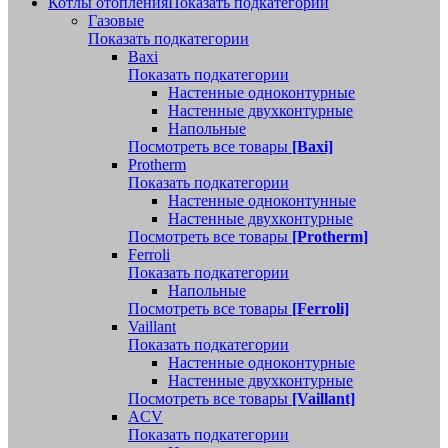
Котлы отопления
Показать подкатегории
Газовые
Показать подкатегории
Baxi
Показать подкатегории
Настенные одноконтурные
Настенные двухконтурные
Напольные
Посмотреть все товары
[Baxi]
Protherm
Показать подкатегории
Настенные одноконтунные
Настенные двухконтурные
Посмотреть все товары
[Protherm]
Ferroli
Показать подкатегории
Напольные
Посмотреть все товары
[Ferroli]
Vaillant
Показать подкатегории
Настенные одноконтурные
Настенные двухконтурные
Посмотреть все товары
[Vaillant]
ACV
Показать подкатегории