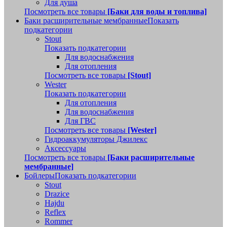
Для душа
Посмотреть все товары
[Баки для воды и топлива]
Баки расширительные мембранные
Показать
подкатегории
Stout
Показать подкатегории
Для водоснабжения
Для отопления
Посмотреть все товары
[Stout]
Wester
Показать подкатегории
Для отопления
Для водоснабжения
Для ГВС
Посмотреть все товары
[Wester]
Гидроаккумуляторы Джилекс
Аксессуары
Посмотреть все товары
[Баки расширительные
мембранные]
Бойлеры
Показать подкатегории
Stout
Drazice
Hajdu
Reflex
Rommer