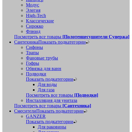
Модус
Элегия
High-Tech
Классические
Сирокко
Флюид
Посмотреть все товары
[Полотенцесушители Сунержа]
Сантехника
Показать подкатегории
Сифоны
Трапы
Фановые трубы
Гофры
Обвязка для ванн
Подводки
Показать подкатегории
Для воды
Для газа
Посмотреть все товары
[Подводки]
Инсталляция для унитаза
Посмотреть все товары
[Сантехника]
Смесители
Показать подкатегории
GANZER
Показать подкатегории
Для раковины