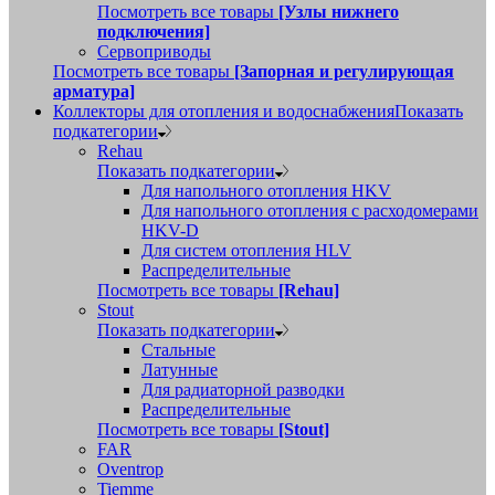
Посмотреть все товары
[Узлы нижнего
подключения]
Сервоприводы
Посмотреть все товары
[Запорная и регулирующая
арматура]
Коллекторы для отопления и водоснабжения
Показать
подкатегории
Rehau
Показать подкатегории
Для напольного отопления HKV
Для напольного отопления с расходомерами
HKV-D
Для систем отопления HLV
Распределительные
Посмотреть все товары
[Rehau]
Stout
Показать подкатегории
Стальные
Латунные
Для радиаторной разводки
Распределительные
Посмотреть все товары
[Stout]
FAR
Oventrop
Tiemme