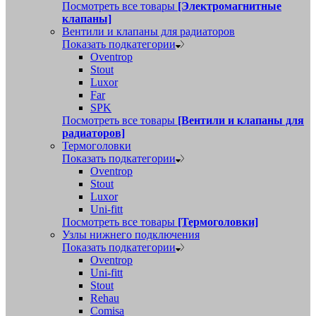
Посмотреть все товары
[Электромагнитные
клапаны]
Вентили и клапаны для радиаторов
Показать подкатегории
Oventrop
Stout
Luxor
Far
SPK
Посмотреть все товары
[Вентили и клапаны для
радиаторов]
Термоголовки
Показать подкатегории
Oventrop
Stout
Luxor
Uni-fitt
Посмотреть все товары
[Термоголовки]
Узлы нижнего подключения
Показать подкатегории
Oventrop
Uni-fitt
Stout
Rehau
Comisa