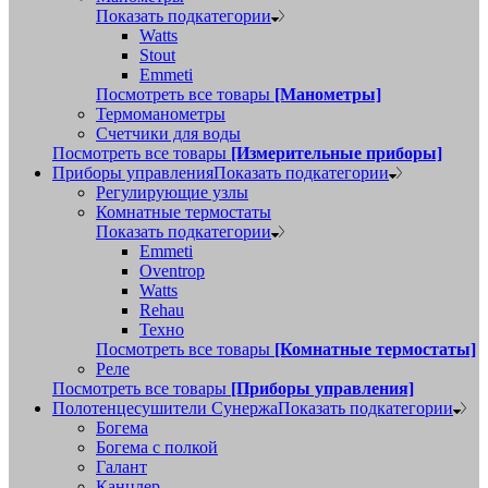
Показать подкатегории
Watts
Stout
Emmeti
Посмотреть все товары
[Манометры]
Термоманометры
Счетчики для воды
Посмотреть все товары
[Измерительные приборы]
Приборы управления
Показать подкатегории
Регулирующие узлы
Комнатные термостаты
Показать подкатегории
Emmeti
Oventrop
Watts
Rehau
Техно
Посмотреть все товары
[Комнатные термостаты]
Реле
Посмотреть все товары
[Приборы управления]
Полотенцесушители Сунержа
Показать подкатегории
Богема
Богема с полкой
Галант
Канцлер