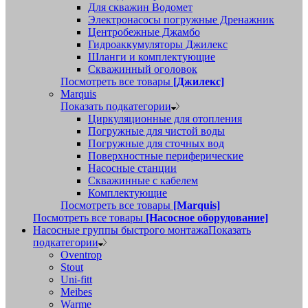
Для скважин Водомет
Электронасосы погружные Дренажник
Центробежные Джамбо
Гидроаккумуляторы Джилекс
Шланги и комплектующие
Скважинный оголовок
Посмотреть все товары
[Джилекс]
Marquis
Показать подкатегории
Циркуляционные для отопления
Погружные для чистой воды
Погружные для сточных вод
Поверхностные периферические
Насосные станции
Скважинные с кабелем
Комплектующие
Посмотреть все товары
[Marquis]
Посмотреть все товары
[Насосное оборудование]
Насосные группы быстрого монтажа
Показать
подкатегории
Oventrop
Stout
Uni-fitt
Meibes
Warme