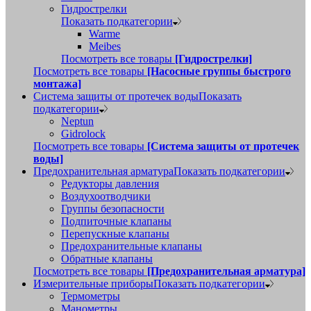
Гидрострелки
Показать подкатегории
Warme
Meibes
Посмотреть все товары
[Гидрострелки]
Посмотреть все товары
[Насосные группы быстрого
монтажа]
Система защиты от протечек воды
Показать
подкатегории
Neptun
Gidrolock
Посмотреть все товары
[Система защиты от протечек
воды]
Предохранительная арматура
Показать подкатегории
Редукторы давления
Воздухоотводчики
Группы безопасности
Подпиточные клапаны
Перепускные клапаны
Предохранительные клапаны
Обратные клапаны
Посмотреть все товары
[Предохранительная арматура]
Измерительные приборы
Показать подкатегории
Термометры
Манометры