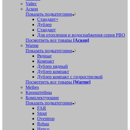
Valtec
Аскон
Показать подкатегории
Стандарт+
Дублер
Стандарт
Для отопления и водоснабжения серия РВО
Посмотреть все товары
[Аскон]
Warme
Показать подкатегории
Рядные
Компакт
Дублер рядный
Дублер компакт
Дублер компакт с гидрострелкой
Посмотреть все товары
[Warme]
Meibes
Кронштейны
Комплектующие
Показать подкатегории
FAR
Stout
Oventrop
Rehau
Henco