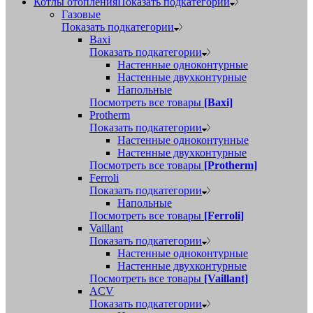
Котлы отопления
Показать подкатегории
Газовые
Показать подкатегории
Baxi
Показать подкатегории
Настенные одноконтурные
Настенные двухконтурные
Напольные
Посмотреть все товары
[Baxi]
Protherm
Показать подкатегории
Настенные одноконтунные
Настенные двухконтурные
Посмотреть все товары
[Protherm]
Ferroli
Показать подкатегории
Напольные
Посмотреть все товары
[Ferroli]
Vaillant
Показать подкатегории
Настенные одноконтурные
Настенные двухконтурные
Посмотреть все товары
[Vaillant]
ACV
Показать подкатегории