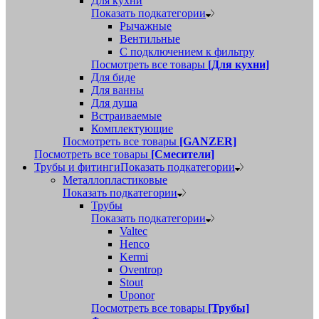
Для кухни
Показать подкатегории
Рычажные
Вентильные
С подключением к фильтру
Посмотреть все товары
[Для кухни]
Для биде
Для ванны
Для душа
Встраиваемые
Комплектующие
Посмотреть все товары
[GANZER]
Посмотреть все товары
[Смесители]
Трубы и фитинги
Показать подкатегории
Металлопластиковые
Показать подкатегории
Трубы
Показать подкатегории
Valtec
Henco
Kermi
Oventrop
Stout
Uponor
Посмотреть все товары
[Трубы]