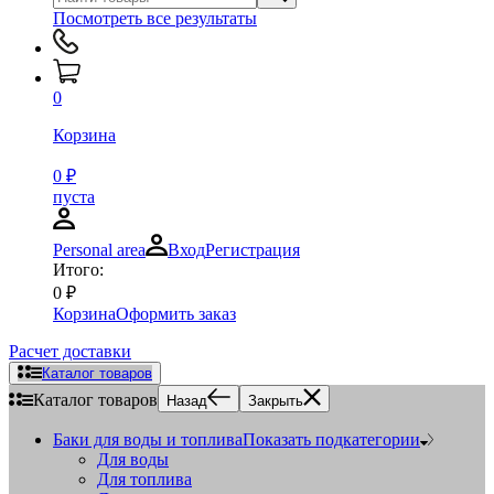
Посмотреть все результаты
0
Корзина
0
₽
пуста
Personal area
Вход
Регистрация
Итого:
0
₽
Корзина
Оформить заказ
Расчет доставки
Каталог товаров
Каталог товаров
Назад
Закрыть
Баки для воды и топлива
Показать подкатегории
Для воды
Для топлива