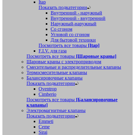
Itap
Показать подкатегории
Внутренний - наружный
Внутренний - внутренний
Наружный-наружный
Со сгоном
Угловой со сгоном
Для бытовой техники
Посмотреть все товары
[Itap]
F.I.V. для газа
Посмотреть все товары
[Шаровые краны]
Шаровые краны с электроприводом
Смесительные и распределительные клапаны
Термосмесительные клапаны
Балансировочные клапаны
Показать подкатегории
Oventrop
Cimberio
Посмотреть все товары
[Балансировочные
клапаны]
Электромагнитные клапаны
Показать подкатегории
Emmeti
Ceme
Sirai