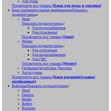
Для душа
Посмотреть все товары
[Баки для воды и топлива]
Баки расширительные мембранные
Показать
подкатегории
Stout
Показать подкатегории
Для водоснабжения
Для отопления
Посмотреть все товары
[Stout]
Wester
Показать подкатегории
Для отопления
Для водоснабжения
Для ГВС
Посмотреть все товары
[Wester]
Гидроаккумуляторы Джилекс
Аксессуары
Посмотреть все товары
[Баки расширительные
мембранные]
Бойлеры
Показать подкатегории
Stout
Drazice
Hajdu
Reflex
Rommer