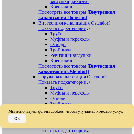
заглушки, ревизии
Крестовины
Посмотреть все товары
[Внутренняя
канализация Политэк]
Внутренняя канализация Ostendorf
Показать подкатегории
Трубы
Муфты и переходы
Отводы
Тройники
Ревизии и заглушки
Крестовины
Посмотреть все товары
[Внутренняя
канализация Ostendorf]
Наружная канализация Ostendorf
Показать подкатегории
Трубы
Муфты и переходы
Отводы
Тройники
Ревизии, заглушки, обратные клапаны
Мы используем
файлы cookies
, чтобы улучшить качество услуг.
Посмотреть все товары
[Наружная
OK
канализация Ostendorf]
Наружная канализация
Показать подкатегории