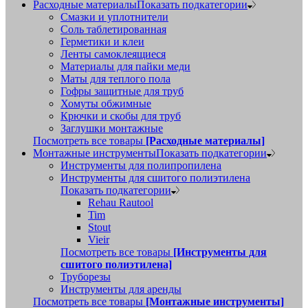
Расходные материалы
Показать подкатегории
Смазки и уплотнители
Соль таблетированная
Герметики и клеи
Ленты самоклеящиеся
Материалы для пайки меди
Маты для теплого пола
Гофры защитные для труб
Хомуты обжимные
Крючки и скобы для труб
Заглушки монтажные
Посмотреть все товары
[Расходные материалы]
Монтажные инструменты
Показать подкатегории
Инструменты для полипропилена
Инструменты для сшитого полиэтилена
Показать подкатегории
Rehau Rautool
Tim
Stout
Vieir
Посмотреть все товары
[Инструменты для
сшитого полиэтилена]
Труборезы
Инструменты для аренды
Посмотреть все товары
[Монтажные инструменты]