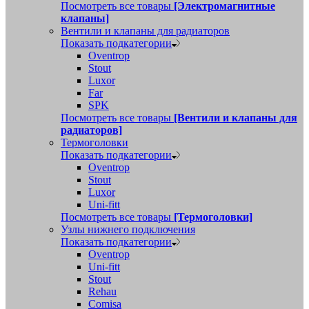
Посмотреть все товары
[Электромагнитные
клапаны]
Вентили и клапаны для радиаторов
Показать подкатегории
Oventrop
Stout
Luxor
Far
SPK
Посмотреть все товары
[Вентили и клапаны для
радиаторов]
Термоголовки
Показать подкатегории
Oventrop
Stout
Luxor
Uni-fitt
Посмотреть все товары
[Термоголовки]
Узлы нижнего подключения
Показать подкатегории
Oventrop
Uni-fitt
Stout
Rehau
Comisa