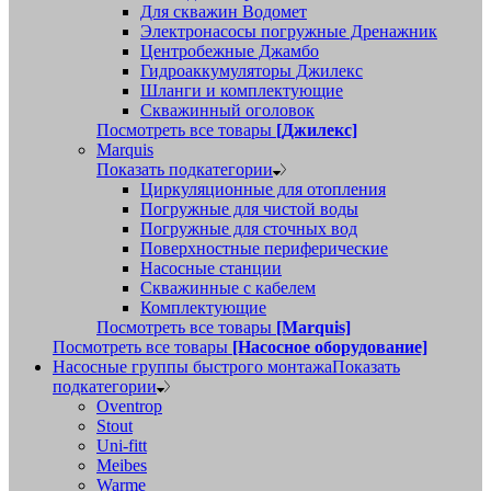
Для скважин Водомет
Электронасосы погружные Дренажник
Центробежные Джамбо
Гидроаккумуляторы Джилекс
Шланги и комплектующие
Скважинный оголовок
Посмотреть все товары
[Джилекс]
Marquis
Показать подкатегории
Циркуляционные для отопления
Погружные для чистой воды
Погружные для сточных вод
Поверхностные периферические
Насосные станции
Скважинные с кабелем
Комплектующие
Посмотреть все товары
[Marquis]
Посмотреть все товары
[Насосное оборудование]
Насосные группы быстрого монтажа
Показать
подкатегории
Oventrop
Stout
Uni-fitt
Meibes
Warme