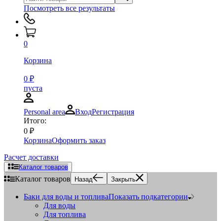
Посмотреть все результаты
0
Корзина
0
₽
пуста
Personal area
Вход
Регистрация
Итого:
0
₽
Корзина
Оформить заказ
Расчет доставки
Каталог товаров
Каталог товаров
Назад
Закрыть
Баки для воды и топлива
Показать подкатегории
Для воды
Для топлива