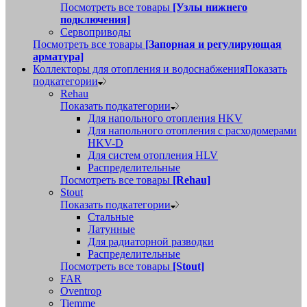
Посмотреть все товары
[Узлы нижнего
подключения]
Сервоприводы
Посмотреть все товары
[Запорная и регулирующая
арматура]
Коллекторы для отопления и водоснабжения
Показать
подкатегории
Rehau
Показать подкатегории
Для напольного отопления HKV
Для напольного отопления с расходомерами
HKV-D
Для систем отопления HLV
Распределительные
Посмотреть все товары
[Rehau]
Stout
Показать подкатегории
Стальные
Латунные
Для радиаторной разводки
Распределительные
Посмотреть все товары
[Stout]
FAR
Oventrop
Tiemme