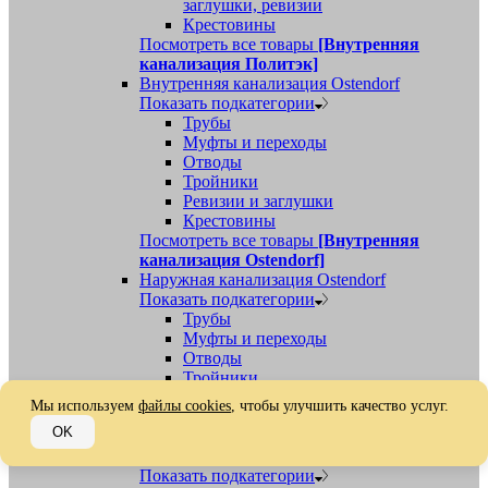
заглушки, ревизии
Крестовины
Посмотреть все товары
[Внутренняя
канализация Политэк]
Внутренняя канализация Ostendorf
Показать подкатегории
Трубы
Муфты и переходы
Отводы
Тройники
Ревизии и заглушки
Крестовины
Посмотреть все товары
[Внутренняя
канализация Ostendorf]
Наружная канализация Ostendorf
Показать подкатегории
Трубы
Муфты и переходы
Отводы
Тройники
Ревизии, заглушки, обратные клапаны
Мы используем
файлы cookies
, чтобы улучшить качество услуг.
Посмотреть все товары
[Наружная
OK
канализация Ostendorf]
Наружная канализация
Показать подкатегории