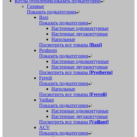
Котлы отопления
Показать подкатегории
Газовые
Показать подкатегории
Baxi
Показать подкатегории
Настенные одноконтурные
Настенные двухконтурные
Напольные
Посмотреть все товары
[Baxi]
Protherm
Показать подкатегории
Настенные одноконтунные
Настенные двухконтурные
Посмотреть все товары
[Protherm]
Ferroli
Показать подкатегории
Напольные
Посмотреть все товары
[Ferroli]
Vaillant
Показать подкатегории
Настенные одноконтурные
Настенные двухконтурные
Посмотреть все товары
[Vaillant]
ACV
Показать подкатегории