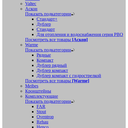
Valtec
Аскон
Показать подкатегории
Стандарт+
Дублер
Стандарт
Для отопления и водоснабжения серия РВО
Посмотреть все товары
[Аскон]
Warme
Показать подкатегории
Рядные
Компакт
Дублер рядный
Дублер компакт
Дублер компакт с гидрострелкой
Посмотреть все товары
[Warme]
Meibes
Кронштейны
Комплектующие
Показать подкатегории
FAR
Stout
Oventrop
Rehau
Henco