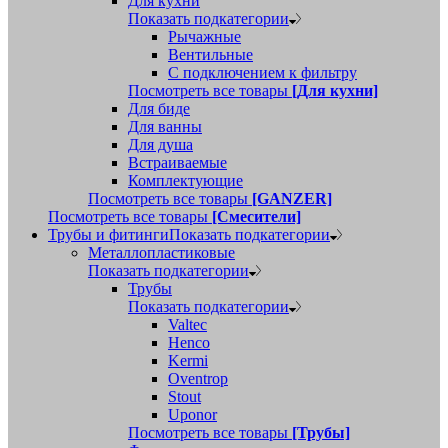
Для кухни
Показать подкатегории
Рычажные
Вентильные
С подключением к фильтру
Посмотреть все товары
[Для кухни]
Для биде
Для ванны
Для душа
Встраиваемые
Комплектующие
Посмотреть все товары
[GANZER]
Посмотреть все товары
[Смесители]
Трубы и фитинги
Показать подкатегории
Металлопластиковые
Показать подкатегории
Трубы
Показать подкатегории
Valtec
Henco
Kermi
Oventrop
Stout
Uponor
Посмотреть все товары
[Трубы]