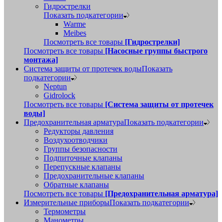
Гидрострелки
Показать подкатегории
Warme
Meibes
Посмотреть все товары
[Гидрострелки]
Посмотреть все товары
[Насосные группы быстрого
монтажа]
Система защиты от протечек воды
Показать
подкатегории
Neptun
Gidrolock
Посмотреть все товары
[Система защиты от протечек
воды]
Предохранительная арматура
Показать подкатегории
Редукторы давления
Воздухоотводчики
Группы безопасности
Подпиточные клапаны
Перепускные клапаны
Предохранительные клапаны
Обратные клапаны
Посмотреть все товары
[Предохранительная арматура]
Измерительные приборы
Показать подкатегории
Термометры
Манометры