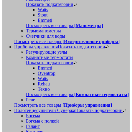
Показать подкатегории
Watts
Stout
Emmeti
Посмотреть все товары
[Манометры]
Термоманометры
Счетчики для воды
Посмотреть все товары
[Измерительные приборы]
Приборы управления
Показать подкатегории
Регулирующие узлы
Комнатные термостаты
Показать подкатегории
Emmeti
Oventrop
Watts
Rehau
Техно
Посмотреть все товары
[Комнатные термостаты]
Реле
Посмотреть все товары
[Приборы управления]
Полотенцесушители Сунержа
Показать подкатегории
Богема
Богема с полкой
Галант
Канцлер