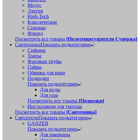
Модус
Элегия
High-Tech
Классические
Сирокко
Флюид
Посмотреть все товары
[Полотенцесушители Сунержа]
Сантехника
Показать подкатегории
Сифоны
Трапы
Фановые трубы
Гофры
Обвязка для ванн
Подводки
Показать подкатегории
Для воды
Для газа
Посмотреть все товары
[Подводки]
Инсталляция для унитаза
Посмотреть все товары
[Сантехника]
Смесители
Показать подкатегории
GANZER
Показать подкатегории
Для раковины