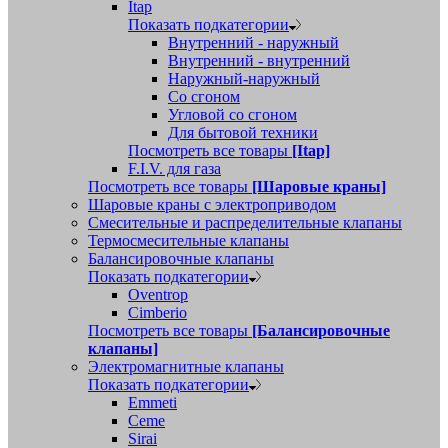
Itap
Показать подкатегории
Внутренний - наружный
Внутренний - внутренний
Наружный-наружный
Со сгоном
Угловой со сгоном
Для бытовой техники
Посмотреть все товары
[Itap]
F.I.V. для газа
Посмотреть все товары
[Шаровые краны]
Шаровые краны с электроприводом
Смесительные и распределительные клапаны
Термосмесительные клапаны
Балансировочные клапаны
Показать подкатегории
Oventrop
Cimberio
Посмотреть все товары
[Балансировочные
клапаны]
Электромагнитные клапаны
Показать подкатегории
Emmeti
Ceme
Sirai