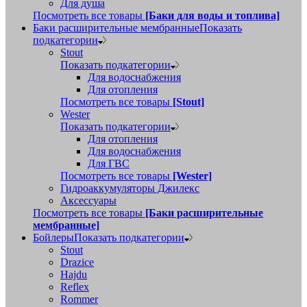
Для душа
Посмотреть все товары
[Баки для воды и топлива]
Баки расширительные мембранные
Показать
подкатегории
Stout
Показать подкатегории
Для водоснабжения
Для отопления
Посмотреть все товары
[Stout]
Wester
Показать подкатегории
Для отопления
Для водоснабжения
Для ГВС
Посмотреть все товары
[Wester]
Гидроаккумуляторы Джилекс
Аксессуары
Посмотреть все товары
[Баки расширительные
мембранные]
Бойлеры
Показать подкатегории
Stout
Drazice
Hajdu
Reflex
Rommer