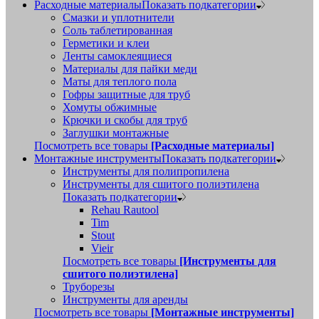
Расходные материалы
Показать подкатегории
Смазки и уплотнители
Соль таблетированная
Герметики и клеи
Ленты самоклеящиеся
Материалы для пайки меди
Маты для теплого пола
Гофры защитные для труб
Хомуты обжимные
Крючки и скобы для труб
Заглушки монтажные
Посмотреть все товары
[Расходные материалы]
Монтажные инструменты
Показать подкатегории
Инструменты для полипропилена
Инструменты для сшитого полиэтилена
Показать подкатегории
Rehau Rautool
Tim
Stout
Vieir
Посмотреть все товары
[Инструменты для
сшитого полиэтилена]
Труборезы
Инструменты для аренды
Посмотреть все товары
[Монтажные инструменты]