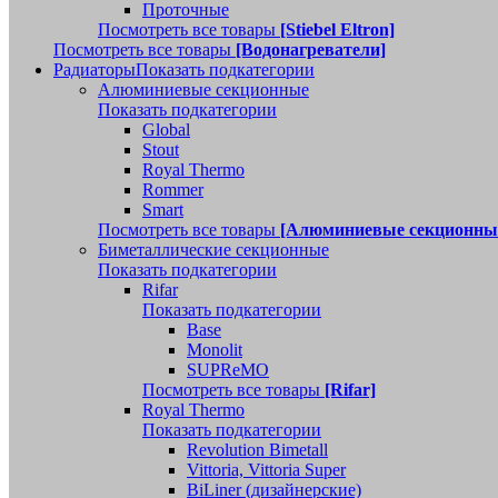
Проточные
Посмотреть все товары
[Stiebel Eltron]
Посмотреть все товары
[Водонагреватели]
Радиаторы
Показать подкатегории
Алюминиевые секционные
Показать подкатегории
Global
Stout
Royal Thermo
Rommer
Smart
Посмотреть все товары
[Алюминиевые секционны
Биметаллические секционные
Показать подкатегории
Rifar
Показать подкатегории
Base
Monolit
SUPReMO
Посмотреть все товары
[Rifar]
Royal Thermo
Показать подкатегории
Revolution Bimetall
Vittoria, Vittoria Super
BiLiner (дизайнерские)