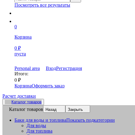
Посмотреть все результаты
0
Корзина
0
₽
пуста
Personal area
Вход
Регистрация
Итого:
0
₽
Корзина
Оформить заказ
Расчет доставки
Каталог товаров
Каталог товаров
Назад
Закрыть
Баки для воды и топлива
Показать подкатегории
Для воды
Для топлива