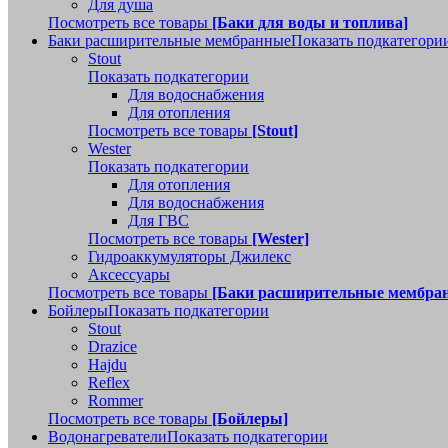
Для душа
Посмотреть все товары
[Баки для воды и топлива]
Баки расширительные мембранные
Показать подкатегори
Stout
Показать подкатегории
Для водоснабжения
Для отопления
Посмотреть все товары
[Stout]
Wester
Показать подкатегории
Для отопления
Для водоснабжения
Для ГВС
Посмотреть все товары
[Wester]
Гидроаккумуляторы Джилекс
Аксессуары
Посмотреть все товары
[Баки расширительные мембра
Бойлеры
Показать подкатегории
Stout
Drazice
Hajdu
Reflex
Rommer
Посмотреть все товары
[Бойлеры]
Водонагреватели
Показать подкатегории