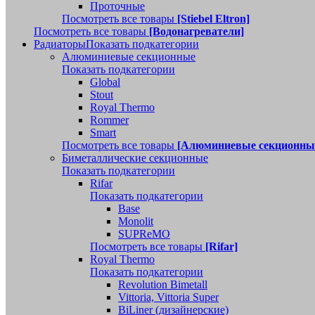
Проточные
Посмотреть все товары
[Stiebel Eltron]
Посмотреть все товары
[Водонагреватели]
Радиаторы
Показать подкатегории
Алюминиевые секционные
Показать подкатегории
Global
Stout
Royal Thermo
Rommer
Smart
Посмотреть все товары
[Алюминиевые секционны
Биметаллические секционные
Показать подкатегории
Rifar
Показать подкатегории
Base
Monolit
SUPReMO
Посмотреть все товары
[Rifar]
Royal Thermo
Показать подкатегории
Revolution Bimetall
Vittoria, Vittoria Super
BiLiner (дизайнерские)