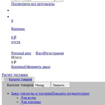
Посмотреть все результаты
0
Корзина
0
₽
пуста
Personal area
Вход
Регистрация
Итого:
0
₽
Корзина
Оформить заказ
Расчет доставки
Каталог товаров
Каталог товаров
Назад
Закрыть
Баки для воды и топлива
Показать подкатегории
Для воды
Для топлива