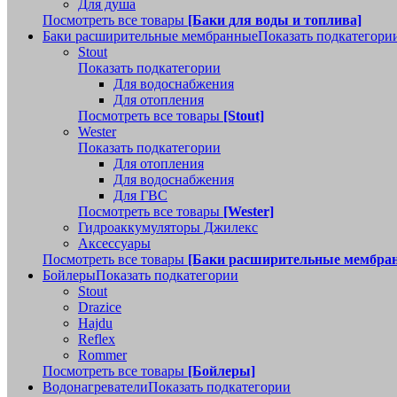
Для душа
Посмотреть все товары
[Баки для воды и топлива]
Баки расширительные мембранные
Показать подкатегори
Stout
Показать подкатегории
Для водоснабжения
Для отопления
Посмотреть все товары
[Stout]
Wester
Показать подкатегории
Для отопления
Для водоснабжения
Для ГВС
Посмотреть все товары
[Wester]
Гидроаккумуляторы Джилекс
Аксессуары
Посмотреть все товары
[Баки расширительные мембра
Бойлеры
Показать подкатегории
Stout
Drazice
Hajdu
Reflex
Rommer
Посмотреть все товары
[Бойлеры]
Водонагреватели
Показать подкатегории