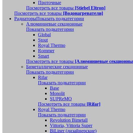
Проточные
Посмотреть все товары
[Stiebel Eltron]
Посмотреть все товары
[Водонагреватели]
Радиаторы
Показать подкатегории
Алюминиевые секционные
Показать подкатегории
Global
Stout
Royal Thermo
Rommer
Smart
Посмотреть все товары
[Алюминиевые секционны
Биметаллические секционные
Показать подкатегории
Rifar
Показать подкатегории
Base
Monolit
SUPReMO
Посмотреть все товары
[Rifar]
Royal Thermo
Показать подкатегории
Revolution Bimetall
Vittoria, Vittoria Super
BiLiner (дизайнерские)