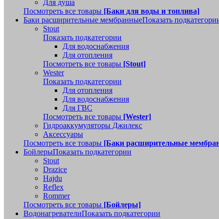
Для душа
Посмотреть все товары
[Баки для воды и топлива]
Баки расширительные мембранные
Показать подкатегори
Stout
Показать подкатегории
Для водоснабжения
Для отопления
Посмотреть все товары
[Stout]
Wester
Показать подкатегории
Для отопления
Для водоснабжения
Для ГВС
Посмотреть все товары
[Wester]
Гидроаккумуляторы Джилекс
Аксессуары
Посмотреть все товары
[Баки расширительные мембра
Бойлеры
Показать подкатегории
Stout
Drazice
Hajdu
Reflex
Rommer
Посмотреть все товары
[Бойлеры]
Водонагреватели
Показать подкатегории