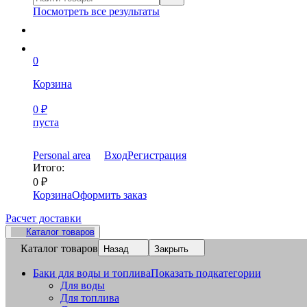
Посмотреть все результаты
0
Корзина
0
₽
пуста
Personal area
Вход
Регистрация
Итого:
0
₽
Корзина
Оформить заказ
Расчет доставки
Каталог товаров
Каталог товаров
Назад
Закрыть
Баки для воды и топлива
Показать подкатегории
Для воды
Для топлива