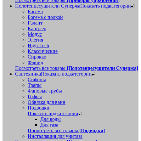
Посмотреть все товары
[Приборы управления]
Полотенцесушители Сунержа
Показать подкатегории
Богема
Богема с полкой
Галант
Канцлер
Модус
Элегия
High-Tech
Классические
Сирокко
Флюид
Посмотреть все товары
[Полотенцесушители Сунержа]
Сантехника
Показать подкатегории
Сифоны
Трапы
Фановые трубы
Гофры
Обвязка для ванн
Подводки
Показать подкатегории
Для воды
Для газа
Посмотреть все товары
[Подводки]
Инсталляция для унитаза