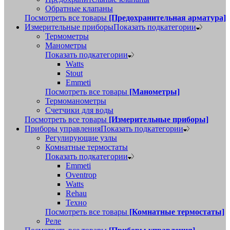
Обратные клапаны
Посмотреть все товары
[Предохранительная арматура]
Измерительные приборы
Показать подкатегории
Термометры
Манометры
Показать подкатегории
Watts
Stout
Emmeti
Посмотреть все товары
[Манометры]
Термоманометры
Счетчики для воды
Посмотреть все товары
[Измерительные приборы]
Приборы управления
Показать подкатегории
Регулирующие узлы
Комнатные термостаты
Показать подкатегории
Emmeti
Oventrop
Watts
Rehau
Техно
Посмотреть все товары
[Комнатные термостаты]
Реле