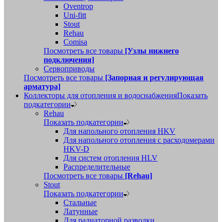
Oventrop
Uni-fitt
Stout
Rehau
Comisa
Посмотреть все товары
[Узлы нижнего
подключения]
Сервоприводы
Посмотреть все товары
[Запорная и регулирующая
арматура]
Коллекторы для отопления и водоснабжения
Показать
подкатегории
Rehau
Показать подкатегории
Для напольного отопления HKV
Для напольного отопления с расходомерами
HKV-D
Для систем отопления HLV
Распределительные
Посмотреть все товары
[Rehau]
Stout
Показать подкатегории
Стальные
Латунные
Для радиаторной разводки