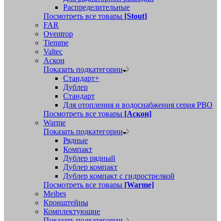
Распределительные
Посмотреть все товары
[Stout]
FAR
Oventrop
Tiemme
Valtec
Аскон
Показать подкатегории
Стандарт+
Дублер
Стандарт
Для отопления и водоснабжения серия РВО
Посмотреть все товары
[Аскон]
Warme
Показать подкатегории
Рядные
Компакт
Дублер рядный
Дублер компакт
Дублер компакт с гидрострелкой
Посмотреть все товары
[Warme]
Meibes
Кронштейны
Комплектующие
Показать подкатегории