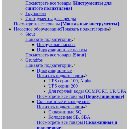
Посмотреть все товары
[Инструменты для
сшитого полиэтилена]
Труборезы
Инструменты для аренды
Посмотреть все товары
[Монтажные инструменты]
Насосное оборудование
Показать подкатегории
Stout
Показать подкатегории
Погружные насосы
Циркуляционные насосы
Посмотреть все товары
[Stout]
Grundfos
Показать подкатегории
Циркуляционные
Показать подкатегории
UPS серии 100, Alpha
UPS серии 200
Для горячей воды COMFORT, UP, UPA
Посмотреть все товары
[Циркуляционные]
Скважинные и колодезные
Показать подкатегории
Скважинные SQ
Колодезные SB, SBA
Посмотреть все товары
[Скважинные и
колодезные]