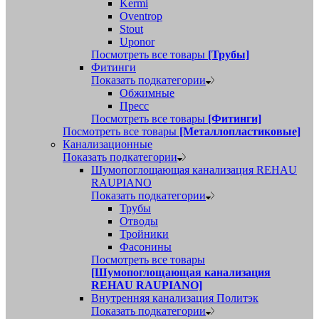
Kermi
Oventrop
Stout
Uponor
Посмотреть все товары
[Трубы]
Фитинги
Показать подкатегории
Обжимные
Пресс
Посмотреть все товары
[Фитинги]
Посмотреть все товары
[Металлопластиковые]
Канализационные
Показать подкатегории
Шумопоглощающая канализация REHAU
RAUPIANO
Показать подкатегории
Трубы
Отводы
Тройники
Фасонины
Посмотреть все товары
[Шумопоглощающая канализация
REHAU RAUPIANO]
Внутренняя канализация Политэк
Показать подкатегории