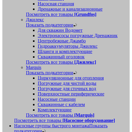
Насосная станция
Дренажные и канализационные
Посмотреть все товары
[Grundfos]
Джилекс
Показать подкатегории
Для скважин Водомет
Электронасосы погружные Дренажник
Центробежные Джамбо
Гидроаккумуляторы Джилекс
Шланги и комплектующие
Скважинный оголовок
Посмотреть все товары
[Джилекс]
Marquis
Показать подкатегории
Циркуляционные для отопления
Погружные для чистой воды
Погружные для сточных вод
Поверхностные периферические
Насосные станции
Скважинные с кабелем
Комплектующие
Посмотреть все товары
[Marquis]
Посмотреть все товары
[Насосное оборудование]
Насосные группы быстрого монтажа
Показать
подкатегории