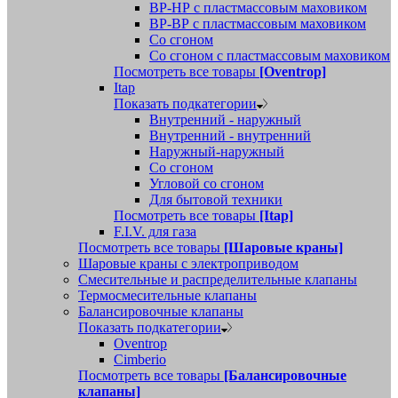
ВР-НР с пластмассовым маховиком
ВР-ВР с пластмассовым маховиком
Со сгоном
Со сгоном с пластмассовым маховиком
Посмотреть все товары
[Oventrop]
Itap
Показать подкатегории
Внутренний - наружный
Внутренний - внутренний
Наружный-наружный
Со сгоном
Угловой со сгоном
Для бытовой техники
Посмотреть все товары
[Itap]
F.I.V. для газа
Посмотреть все товары
[Шаровые краны]
Шаровые краны с электроприводом
Смесительные и распределительные клапаны
Термосмесительные клапаны
Балансировочные клапаны
Показать подкатегории
Oventrop
Cimberio
Посмотреть все товары
[Балансировочные
клапаны]