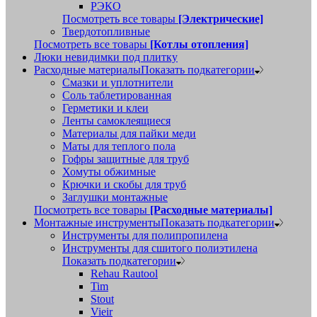
РЭКО
Посмотреть все товары
[Электрические]
Твердотопливные
Посмотреть все товары
[Котлы отопления]
Люки невидимки под плитку
Расходные материалы
Показать подкатегории
Смазки и уплотнители
Соль таблетированная
Герметики и клеи
Ленты самоклеящиеся
Материалы для пайки меди
Маты для теплого пола
Гофры защитные для труб
Хомуты обжимные
Крючки и скобы для труб
Заглушки монтажные
Посмотреть все товары
[Расходные материалы]
Монтажные инструменты
Показать подкатегории
Инструменты для полипропилена
Инструменты для сшитого полиэтилена
Показать подкатегории
Rehau Rautool
Tim
Stout
Vieir