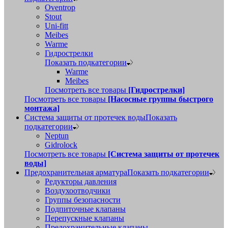
Oventrop
Stout
Uni-fitt
Meibes
Warme
Гидрострелки
Показать подкатегории
Warme
Meibes
Посмотреть все товары
[Гидрострелки]
Посмотреть все товары
[Насосные группы быстрого
монтажа]
Система защиты от протечек воды
Показать
подкатегории
Neptun
Gidrolock
Посмотреть все товары
[Система защиты от протечек
воды]
Предохранительная арматура
Показать подкатегории
Редукторы давления
Воздухоотводчики
Группы безопасности
Подпиточные клапаны
Перепускные клапаны
Предохранительные клапаны