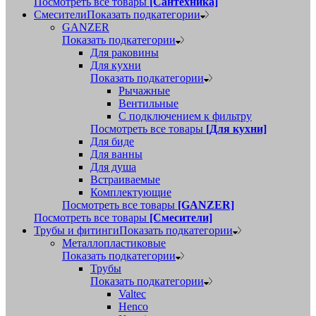
Посмотреть все товары
[Сантехника]
Смесители
Показать подкатегории
GANZER
Показать подкатегории
Для раковины
Для кухни
Показать подкатегории
Рычажные
Вентильные
С подключением к фильтру
Посмотреть все товары
[Для кухни]
Для биде
Для ванны
Для душа
Встраиваемые
Комплектующие
Посмотреть все товары
[GANZER]
Посмотреть все товары
[Смесители]
Трубы и фитинги
Показать подкатегории
Металлопластиковые
Показать подкатегории
Трубы
Показать подкатегории
Valtec
Henco