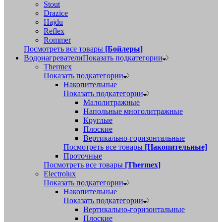
Stout
Drazice
Hajdu
Reflex
Rommer
Посмотреть все товары
[Бойлеры]
Водонагреватели
Показать подкатегории
Thermex
Показать подкатегории
Накопительные
Показать подкатегории
Малолитражные
Напольные многолитражные
Круглые
Плоские
Вертикально-горизонтальные
Посмотреть все товары
[Накопительные]
Проточные
Посмотреть все товары
[Thermex]
Electrolux
Показать подкатегории
Накопительные
Показать подкатегории
Вертикально-горизонтальные
Плоские