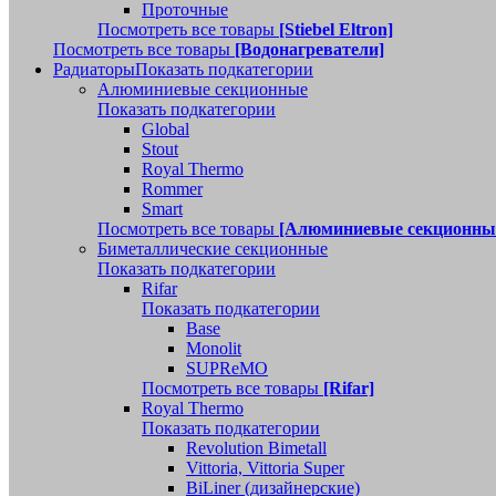
Проточные
Посмотреть все товары
[Stiebel Eltron]
Посмотреть все товары
[Водонагреватели]
Радиаторы
Показать подкатегории
Алюминиевые секционные
Показать подкатегории
Global
Stout
Royal Thermo
Rommer
Smart
Посмотреть все товары
[Алюминиевые секционны
Биметаллические секционные
Показать подкатегории
Rifar
Показать подкатегории
Base
Monolit
SUPReMO
Посмотреть все товары
[Rifar]
Royal Thermo
Показать подкатегории
Revolution Bimetall
Vittoria, Vittoria Super
BiLiner (дизайнерские)