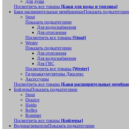
Для душа
Посмотреть все товары
[Баки для воды и топлива]
Баки расширительные мембранные
Показать подкатегори
Stout
Показать подкатегории
Для водоснабжения
Для отопления
Посмотреть все товары
[Stout]
Wester
Показать подкатегории
Для отопления
Для водоснабжения
Для ГВС
Посмотреть все товары
[Wester]
Гидроаккумуляторы Джилекс
Аксессуары
Посмотреть все товары
[Баки расширительные мембра
Бойлеры
Показать подкатегории
Stout
Drazice
Hajdu
Reflex
Rommer
Посмотреть все товары
[Бойлеры]
Водонагреватели
Показать подкатегории