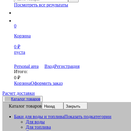
Посмотреть все результаты
0
Корзина
0
₽
пуста
Personal area
Вход
Регистрация
Итого:
0
₽
Корзина
Оформить заказ
Расчет доставки
Каталог товаров
Каталог товаров
Назад
Закрыть
Баки для воды и топлива
Показать подкатегории
Для воды
Для топлива