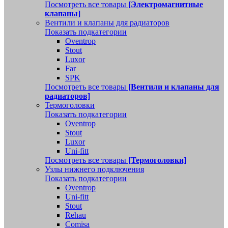
Посмотреть все товары
[Электромагнитные
клапаны]
Вентили и клапаны для радиаторов
Показать подкатегории
Oventrop
Stout
Luxor
Far
SPK
Посмотреть все товары
[Вентили и клапаны для
радиаторов]
Термоголовки
Показать подкатегории
Oventrop
Stout
Luxor
Uni-fitt
Посмотреть все товары
[Термоголовки]
Узлы нижнего подключения
Показать подкатегории
Oventrop
Uni-fitt
Stout
Rehau
Comisa