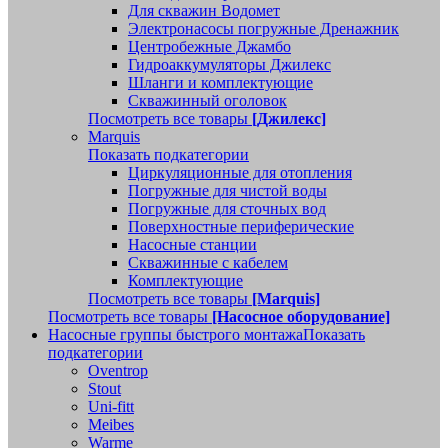
Для скважин Водомет
Электронасосы погружные Дренажник
Центробежные Джамбо
Гидроаккумуляторы Джилекс
Шланги и комплектующие
Скважинный оголовок
Посмотреть все товары
[Джилекс]
Marquis
Показать подкатегории
Циркуляционные для отопления
Погружные для чистой воды
Погружные для сточных вод
Поверхностные периферические
Насосные станции
Скважинные с кабелем
Комплектующие
Посмотреть все товары
[Marquis]
Посмотреть все товары
[Насосное оборудование]
Насосные группы быстрого монтажа
Показать
подкатегории
Oventrop
Stout
Uni-fitt
Meibes
Warme