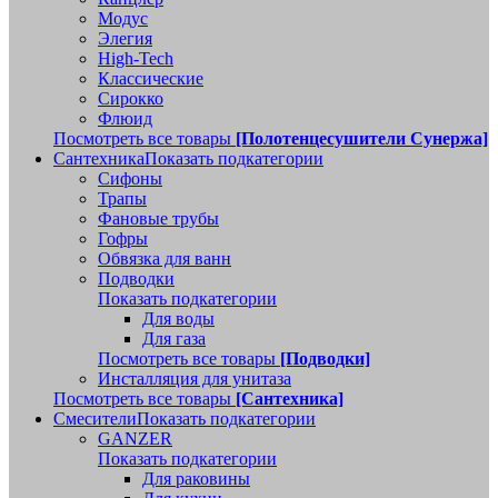
Модус
Элегия
High-Tech
Классические
Сирокко
Флюид
Посмотреть все товары
[Полотенцесушители Сунержа]
Сантехника
Показать подкатегории
Сифоны
Трапы
Фановые трубы
Гофры
Обвязка для ванн
Подводки
Показать подкатегории
Для воды
Для газа
Посмотреть все товары
[Подводки]
Инсталляция для унитаза
Посмотреть все товары
[Сантехника]
Смесители
Показать подкатегории
GANZER
Показать подкатегории
Для раковины