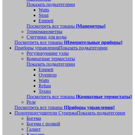
Показать подкатегории
Watts
Stout
Emmeti
Посмотреть все товары
[Манометры]
Термоманометры
Счетчики для воды
Посмотреть все товары
[Измерительные приборы]
Приборы управления
Показать подкатегории
Регулирующие узлы
Комнатные термостаты
Показать подкатегории
Emmeti
Oventrop
Watts
Rehau
Техно
Посмотреть все товары
[Комнатные термостаты]
Реле
Посмотреть все товары
[Приборы управления]
Полотенцесушители Сунержа
Показать подкатегории
Богема
Богема с полкой
Галант
Канцлер