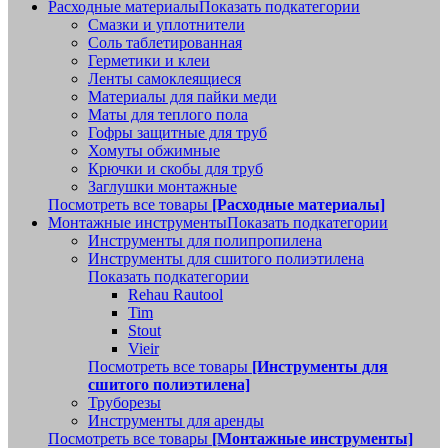
Расходные материалы
Показать подкатегории
Смазки и уплотнители
Соль таблетированная
Герметики и клеи
Ленты самоклеящиеся
Материалы для пайки меди
Маты для теплого пола
Гофры защитные для труб
Хомуты обжимные
Крючки и скобы для труб
Заглушки монтажные
Посмотреть все товары
[Расходные материалы]
Монтажные инструменты
Показать подкатегории
Инструменты для полипропилена
Инструменты для сшитого полиэтилена
Показать подкатегории
Rehau Rautool
Tim
Stout
Vieir
Посмотреть все товары
[Инструменты для
сшитого полиэтилена]
Труборезы
Инструменты для аренды
Посмотреть все товары
[Монтажные инструменты]