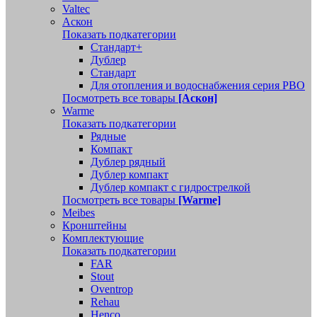
Valtec
Аскон
Показать подкатегории
Стандарт+
Дублер
Стандарт
Для отопления и водоснабжения серия РВО
Посмотреть все товары
[Аскон]
Warme
Показать подкатегории
Рядные
Компакт
Дублер рядный
Дублер компакт
Дублер компакт с гидрострелкой
Посмотреть все товары
[Warme]
Meibes
Кронштейны
Комплектующие
Показать подкатегории
FAR
Stout
Oventrop
Rehau
Henco