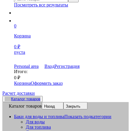
Посмотреть все результаты
0
Корзина
0
₽
пуста
Personal area
Вход
Регистрация
Итого:
0
₽
Корзина
Оформить заказ
Расчет доставки
Каталог товаров
Каталог товаров
Назад
Закрыть
Баки для воды и топлива
Показать подкатегории
Для воды
Для топлива