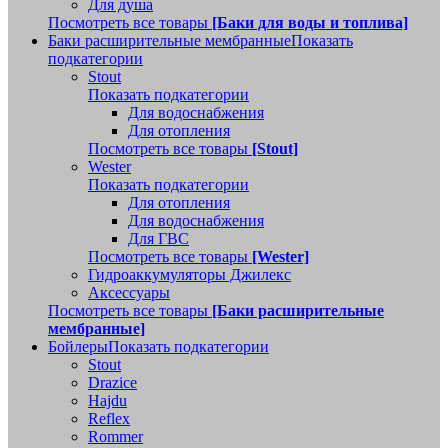
Для душа
Посмотреть все товары
[Баки для воды и топлива]
Баки расширительные мембранные
Показать
подкатегории
Stout
Показать подкатегории
Для водоснабжения
Для отопления
Посмотреть все товары
[Stout]
Wester
Показать подкатегории
Для отопления
Для водоснабжения
Для ГВС
Посмотреть все товары
[Wester]
Гидроаккумуляторы Джилекс
Аксессуары
Посмотреть все товары
[Баки расширительные
мембранные]
Бойлеры
Показать подкатегории
Stout
Drazice
Hajdu
Reflex
Rommer