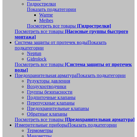
Гидрострелки
Показать подкатегории
Warme
Meibes
Посмотреть все товары
[Гидрострелки]
Посмотреть все товары
[Насосные группы быстрого
монтажа]
Система защиты от протечек воды
Показать
подкатегории
Neptun
Gidrolock
Посмотреть все товары
[Система защиты от протечек
воды]
Предохранительная арматура
Показать подкатегории
Редукторы давления
Воздухоотводчики
Группы безопасности
Подпиточные клапаны
Перепускные клапаны
Предохранительные клапаны
Обратные клапаны
Посмотреть все товары
[Предохранительная арматура]
Измерительные приборы
Показать подкатегории
Термометры
Манометры