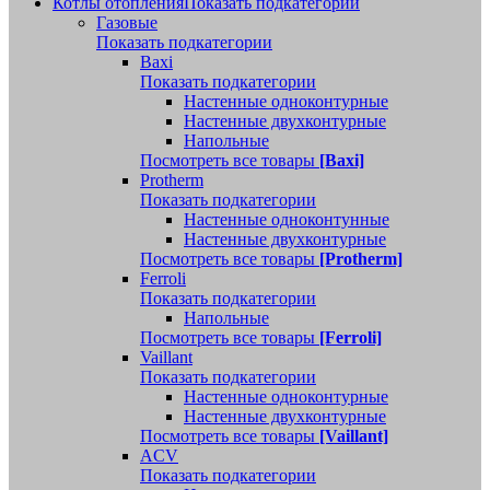
Котлы отопления
Показать подкатегории
Газовые
Показать подкатегории
Baxi
Показать подкатегории
Настенные одноконтурные
Настенные двухконтурные
Напольные
Посмотреть все товары
[Baxi]
Protherm
Показать подкатегории
Настенные одноконтунные
Настенные двухконтурные
Посмотреть все товары
[Protherm]
Ferroli
Показать подкатегории
Напольные
Посмотреть все товары
[Ferroli]
Vaillant
Показать подкатегории
Настенные одноконтурные
Настенные двухконтурные
Посмотреть все товары
[Vaillant]
ACV
Показать подкатегории