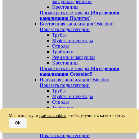
заглушки, ревизии
Крестовины
Посмотреть все товары
[Внутренняя
канализация Политэк]
Внутренняя канализация Ostendorf
Показать подкатегории
Трубы
Муфты и переходы
Отводы
Тройники
Ревизии и заглушки
Крестовины
Посмотреть все товары
[Внутренняя
канализация Ostendorf]
Наружная канализация Ostendorf
Показать подкатегории
Трубы
Муфты и переходы
Отводы
Тройники
Ревизии, заглушки, обратные клапаны
Мы используем
файлы cookies
, чтобы улучшить качество услуг.
Посмотреть все товары
[Наружная
OK
канализация Ostendorf]
Наружная канализация
Показать подкатегории