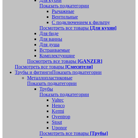
Для кухни
Показать подкатегории
Рычажные
Вентильные
С подключением к фильтру
Посмотреть все товары
[Для кухни]
Для биде
Для ванны
Для душа
Встраиваемые
Комплектующие
Посмотреть все товары
[GANZER]
Посмотреть все товары
[Смесители]
Трубы и фитинги
Показать подкатегории
Металлопластиковые
Показать подкатегории
Трубы
Показать подкатегории
Valtec
Henco
Kermi
Oventrop
Stout
Uponor
Посмотреть все товары
[Трубы]