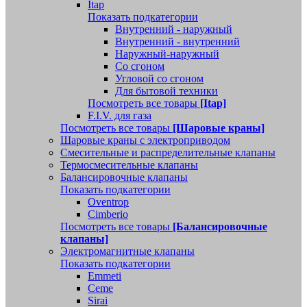
Itap
Показать подкатегории
Внутренний - наружный
Внутренний - внутренний
Наружный-наружный
Со сгоном
Угловой со сгоном
Для бытовой техники
Посмотреть все товары
[Itap]
F.I.V. для газа
Посмотреть все товары
[Шаровые краны]
Шаровые краны с электроприводом
Смесительные и распределительные клапаны
Термосмесительные клапаны
Балансировочные клапаны
Показать подкатегории
Oventrop
Cimberio
Посмотреть все товары
[Балансировочные
клапаны]
Электромагнитные клапаны
Показать подкатегории
Emmeti
Ceme
Sirai