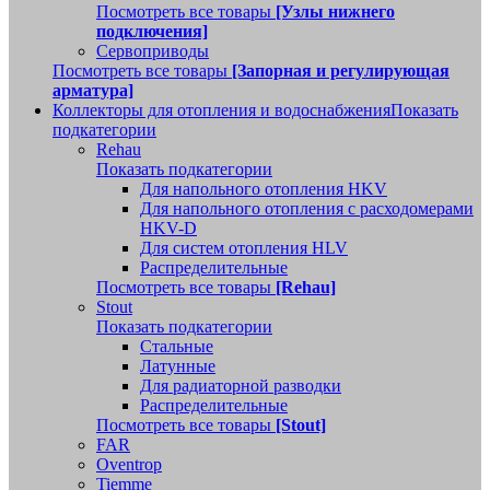
Посмотреть все товары
[Узлы нижнего
подключения]
Сервоприводы
Посмотреть все товары
[Запорная и регулирующая
арматура]
Коллекторы для отопления и водоснабжения
Показать
подкатегории
Rehau
Показать подкатегории
Для напольного отопления HKV
Для напольного отопления с расходомерами
HKV-D
Для систем отопления HLV
Распределительные
Посмотреть все товары
[Rehau]
Stout
Показать подкатегории
Стальные
Латунные
Для радиаторной разводки
Распределительные
Посмотреть все товары
[Stout]
FAR
Oventrop
Tiemme