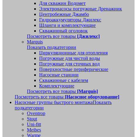
Для скважин Водомет
Электронасосы погружные Дренажник
Центробежные Джамбо
Гидроаккумуляторы Джилекс
Шланги и комплектующие
Скважинный оголовок
Посмотреть все товары
[Джилекс]
Marquis
Показать подкатегории
Циркуляционные для отопления
Погружные для чистой воды
Погружные для сточных вод
Поверхностные периферические
Насосные станции
Скважинные с кабелем
Комплектующие
Посмотреть все товары
[Marquis]
Посмотреть все товары
[Насосное оборудование]
Насосные группы быстрого монтажа
Показать
подкатегории
Oventrop
Stout
Uni-fitt
Meibes
Warme