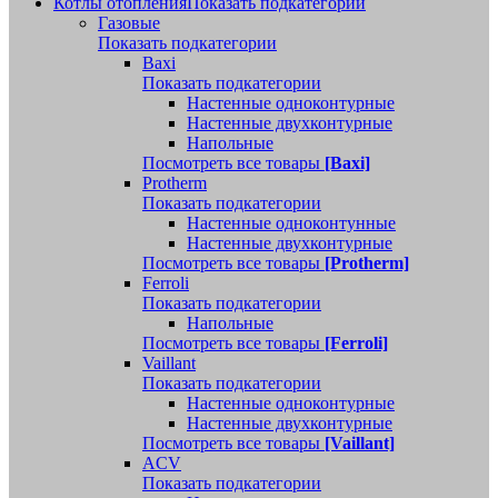
Котлы отопления
Показать подкатегории
Газовые
Показать подкатегории
Baxi
Показать подкатегории
Настенные одноконтурные
Настенные двухконтурные
Напольные
Посмотреть все товары
[Baxi]
Protherm
Показать подкатегории
Настенные одноконтунные
Настенные двухконтурные
Посмотреть все товары
[Protherm]
Ferroli
Показать подкатегории
Напольные
Посмотреть все товары
[Ferroli]
Vaillant
Показать подкатегории
Настенные одноконтурные
Настенные двухконтурные
Посмотреть все товары
[Vaillant]
ACV
Показать подкатегории