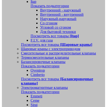
Itap
Показать подкатегории
Внутренний - наружный
Внутренний - внутренний
Наружный-наружный
Со сгоном
Угловой со сгоном
Для бытовой техники
Посмотреть все товары
[Itap]
F.I.V. для газа
Посмотреть все товары
[Шаровые краны]
Шаровые краны с электроприводом
Смесительные и распределительные клапаны
Термосмесительные клапаны
Балансировочные клапаны
Показать подкатегории
Oventrop
Cimberio
Посмотреть все товары
[Балансировочные
клапаны]
Электромагнитные клапаны
Показать подкатегории
Emmeti
Ceme
Sirai