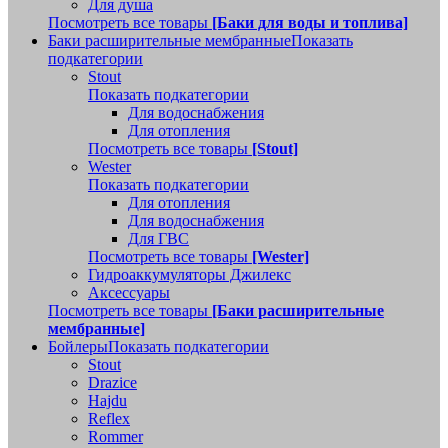
Для душа
Посмотреть все товары
[Баки для воды и топлива]
Баки расширительные мембранные
Показать
подкатегории
Stout
Показать подкатегории
Для водоснабжения
Для отопления
Посмотреть все товары
[Stout]
Wester
Показать подкатегории
Для отопления
Для водоснабжения
Для ГВС
Посмотреть все товары
[Wester]
Гидроаккумуляторы Джилекс
Аксессуары
Посмотреть все товары
[Баки расширительные
мембранные]
Бойлеры
Показать подкатегории
Stout
Drazice
Hajdu
Reflex
Rommer