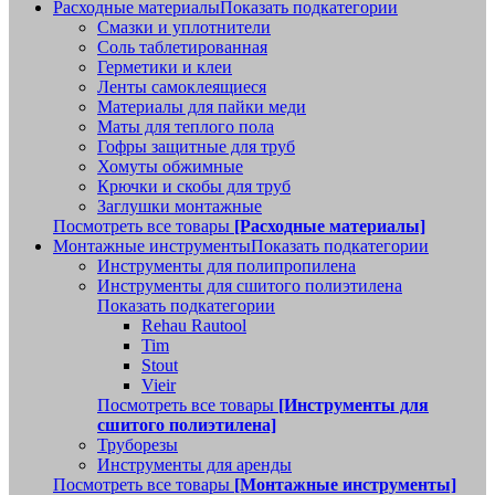
Расходные материалы
Показать подкатегории
Смазки и уплотнители
Соль таблетированная
Герметики и клеи
Ленты самоклеящиеся
Материалы для пайки меди
Маты для теплого пола
Гофры защитные для труб
Хомуты обжимные
Крючки и скобы для труб
Заглушки монтажные
Посмотреть все товары
[Расходные материалы]
Монтажные инструменты
Показать подкатегории
Инструменты для полипропилена
Инструменты для сшитого полиэтилена
Показать подкатегории
Rehau Rautool
Tim
Stout
Vieir
Посмотреть все товары
[Инструменты для
сшитого полиэтилена]
Труборезы
Инструменты для аренды
Посмотреть все товары
[Монтажные инструменты]