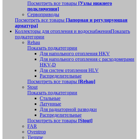
Посмотреть все товары
[Узлы нижнего
подключения]
Сервоприводы
Посмотреть все товары
[Запорная и регулирующая
арматура]
Коллекторы для отопления и водоснабжения
Показать
подкатегории
Rehau
Показать подкатегории
Для напольного отопления HKV
Для напольного отопления с расходомерами
HKV-D
Для систем отопления HLV
Распределительные
Посмотреть все товары
[Rehau]
Stout
Показать подкатегории
Стальные
Латунные
Для радиаторной разводки
Распределительные
Посмотреть все товары
[Stout]
FAR
Oventrop
Tiemme