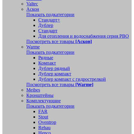
Valtec
Аскон
Показать подкатегории
Стандарт+
Дублер
Стандарт
Для отопления и водоснабжения серия РВО
Посмотреть все товары
[Аскон]
Warme
Показать подкатегории
Рядные
Компакт
Дублер рядный
Дублер компакт
Дублер компакт с гидрострелкой
Посмотреть все товары
[Warme]
Meibes
Кронштейны
Комплектующие
Показать подкатегории
FAR
Stout
Oventrop
Rehau
Henco