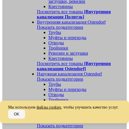
заглушки, ревизии
Крестовины
Посмотреть все товары
[Внутренняя
канализация Политэк]
Внутренняя канализация Ostendorf
Показать подкатегории
Трубы
Муфты и переходы
Отводы
Тройники
Ревизии и заглушки
Крестовины
Посмотреть все товары
[Внутренняя
канализация Ostendorf]
Наружная канализация Ostendorf
Показать подкатегории
Трубы
Муфты и переходы
Отводы
Тройники
Ревизии, заглушки, обратные клапаны
Мы используем
файлы cookies
, чтобы улучшить качество услуг.
Посмотреть все товары
[Наружная
OK
канализация Ostendorf]
Наружная канализация
Показать подкатегории