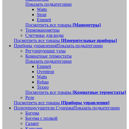
Показать подкатегории
Watts
Stout
Emmeti
Посмотреть все товары
[Манометры]
Термоманометры
Счетчики для воды
Посмотреть все товары
[Измерительные приборы]
Приборы управления
Показать подкатегории
Регулирующие узлы
Комнатные термостаты
Показать подкатегории
Emmeti
Oventrop
Watts
Rehau
Техно
Посмотреть все товары
[Комнатные термостаты]
Реле
Посмотреть все товары
[Приборы управления]
Полотенцесушители Сунержа
Показать подкатегории
Богема
Богема с полкой
Галант
Канцлер