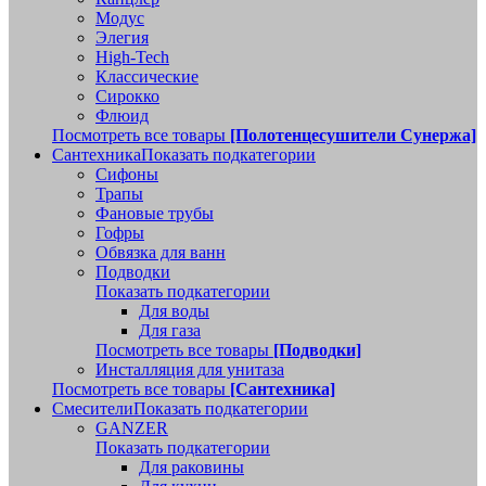
Модус
Элегия
High-Tech
Классические
Сирокко
Флюид
Посмотреть все товары
[Полотенцесушители Сунержа]
Сантехника
Показать подкатегории
Сифоны
Трапы
Фановые трубы
Гофры
Обвязка для ванн
Подводки
Показать подкатегории
Для воды
Для газа
Посмотреть все товары
[Подводки]
Инсталляция для унитаза
Посмотреть все товары
[Сантехника]
Смесители
Показать подкатегории
GANZER
Показать подкатегории
Для раковины