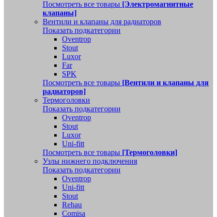
Посмотреть все товары
[Электромагнитные
клапаны]
Вентили и клапаны для радиаторов
Показать подкатегории
Oventrop
Stout
Luxor
Far
SPK
Посмотреть все товары
[Вентили и клапаны для
радиаторов]
Термоголовки
Показать подкатегории
Oventrop
Stout
Luxor
Uni-fitt
Посмотреть все товары
[Термоголовки]
Узлы нижнего подключения
Показать подкатегории
Oventrop
Uni-fitt
Stout
Rehau
Comisa