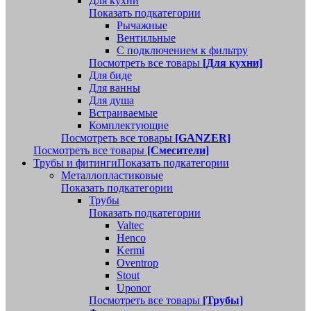
Для кухни
Показать подкатегории
Рычажные
Вентильные
С подключением к фильтру
Посмотреть все товары
[Для кухни]
Для биде
Для ванны
Для душа
Встраиваемые
Комплектующие
Посмотреть все товары
[GANZER]
Посмотреть все товары
[Смесители]
Трубы и фитинги
Показать подкатегории
Металлопластиковые
Показать подкатегории
Трубы
Показать подкатегории
Valtec
Henco
Kermi
Oventrop
Stout
Uponor
Посмотреть все товары
[Трубы]