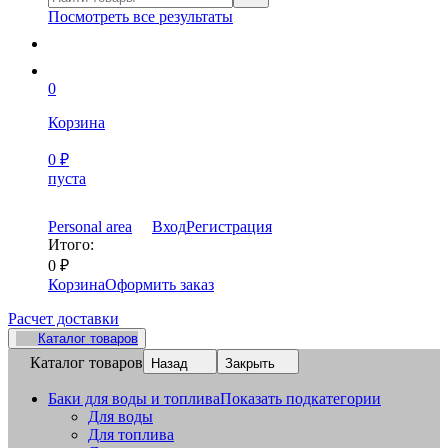
Посмотреть все результаты
0
Корзина
0
₽
пуста
Personal area
Вход
Регистрация
Итого:
0
₽
Корзина
Оформить заказ
Расчет доставки
Каталог товаров
Каталог товаров
Назад
Закрыть
Баки для воды и топлива
Показать подкатегории
Для воды
Для топлива