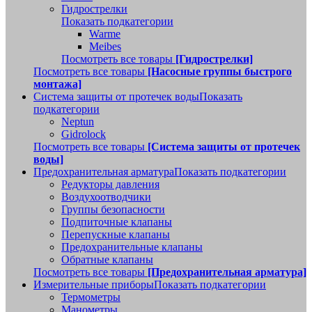
Гидрострелки
Показать подкатегории
Warme
Meibes
Посмотреть все товары
[Гидрострелки]
Посмотреть все товары
[Насосные группы быстрого
монтажа]
Система защиты от протечек воды
Показать
подкатегории
Neptun
Gidrolock
Посмотреть все товары
[Система защиты от протечек
воды]
Предохранительная арматура
Показать подкатегории
Редукторы давления
Воздухоотводчики
Группы безопасности
Подпиточные клапаны
Перепускные клапаны
Предохранительные клапаны
Обратные клапаны
Посмотреть все товары
[Предохранительная арматура]
Измерительные приборы
Показать подкатегории
Термометры
Манометры