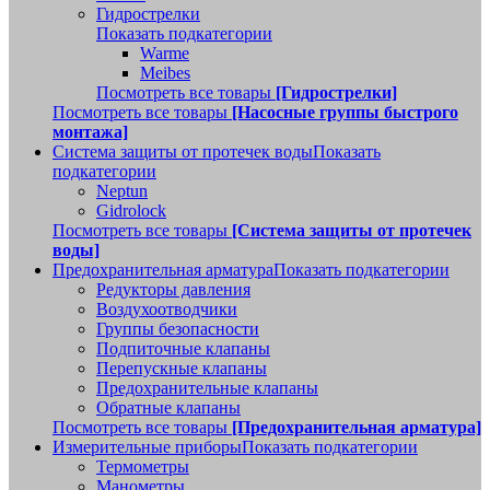
Гидрострелки
Показать подкатегории
Warme
Meibes
Посмотреть все товары
[Гидрострелки]
Посмотреть все товары
[Насосные группы быстрого
монтажа]
Система защиты от протечек воды
Показать
подкатегории
Neptun
Gidrolock
Посмотреть все товары
[Система защиты от протечек
воды]
Предохранительная арматура
Показать подкатегории
Редукторы давления
Воздухоотводчики
Группы безопасности
Подпиточные клапаны
Перепускные клапаны
Предохранительные клапаны
Обратные клапаны
Посмотреть все товары
[Предохранительная арматура]
Измерительные приборы
Показать подкатегории
Термометры
Манометры