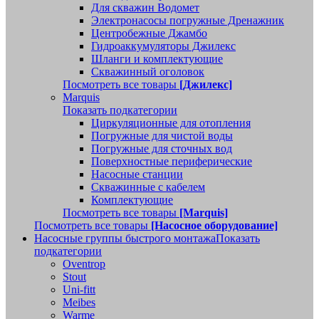
Для скважин Водомет
Электронасосы погружные Дренажник
Центробежные Джамбо
Гидроаккумуляторы Джилекс
Шланги и комплектующие
Скважинный оголовок
Посмотреть все товары
[Джилекс]
Marquis
Показать подкатегории
Циркуляционные для отопления
Погружные для чистой воды
Погружные для сточных вод
Поверхностные периферические
Насосные станции
Скважинные с кабелем
Комплектующие
Посмотреть все товары
[Marquis]
Посмотреть все товары
[Насосное оборудование]
Насосные группы быстрого монтажа
Показать
подкатегории
Oventrop
Stout
Uni-fitt
Meibes
Warme