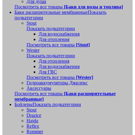
Для душа
Посмотреть все товары
[Баки для воды и топлива]
Баки расширительные мембранные
Показать
подкатегории
Stout
Показать подкатегории
Для водоснабжения
Для отопления
Посмотреть все товары
[Stout]
Wester
Показать подкатегории
Для отопления
Для водоснабжения
Для ГВС
Посмотреть все товары
[Wester]
Гидроаккумуляторы Джилекс
Аксессуары
Посмотреть все товары
[Баки расширительные
мембранные]
Бойлеры
Показать подкатегории
Stout
Drazice
Hajdu
Reflex
Rommer