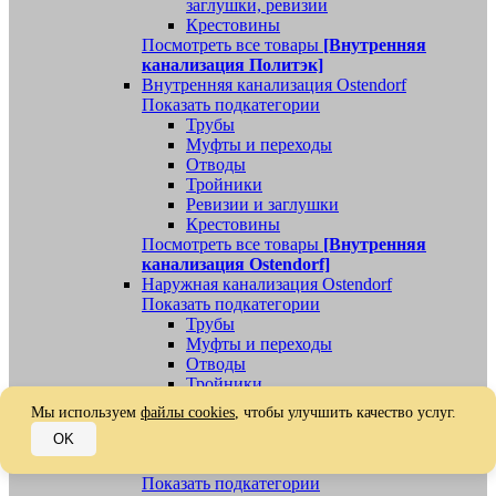
заглушки, ревизии
Крестовины
Посмотреть все товары
[Внутренняя
канализация Политэк]
Внутренняя канализация Ostendorf
Показать подкатегории
Трубы
Муфты и переходы
Отводы
Тройники
Ревизии и заглушки
Крестовины
Посмотреть все товары
[Внутренняя
канализация Ostendorf]
Наружная канализация Ostendorf
Показать подкатегории
Трубы
Муфты и переходы
Отводы
Тройники
Ревизии, заглушки, обратные клапаны
Мы используем
файлы cookies
, чтобы улучшить качество услуг.
Посмотреть все товары
[Наружная
OK
канализация Ostendorf]
Наружная канализация
Показать подкатегории