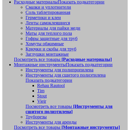
Расходные материалы
Показать подкатегории
Смазки и уплотнители
Соль таблетированная
Герметики и клеи
Ленты самоклеящиеся
Материалы для пайки меди
Маты для теплого пола
Гофры защитные для труб
Хомуты обжимные
Крючки и скобы для труб
Заглушки монтажные
Посмотреть все товары
[Расходные материалы]
Монтажные инструменты
Показать подкатегории
Инструменты для полипропилена
Инструменты для сшитого полиэтилена
Показать подкатегории
Rehau Rautool
Tim
Stout
Vieir
Посмотреть все товары
[Инструменты для
сшитого полиэтилена]
Труборезы
Инструменты для аренды
Посмотреть все товары
[Монтажные инструменты]