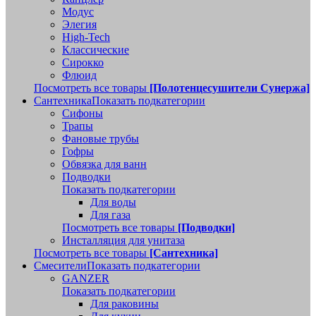
Модус
Элегия
High-Tech
Классические
Сирокко
Флюид
Посмотреть все товары
[Полотенцесушители Сунержа]
Сантехника
Показать подкатегории
Сифоны
Трапы
Фановые трубы
Гофры
Обвязка для ванн
Подводки
Показать подкатегории
Для воды
Для газа
Посмотреть все товары
[Подводки]
Инсталляция для унитаза
Посмотреть все товары
[Сантехника]
Смесители
Показать подкатегории
GANZER
Показать подкатегории
Для раковины