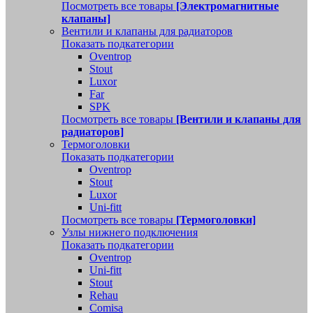
Посмотреть все товары
[Электромагнитные
клапаны]
Вентили и клапаны для радиаторов
Показать подкатегории
Oventrop
Stout
Luxor
Far
SPK
Посмотреть все товары
[Вентили и клапаны для
радиаторов]
Термоголовки
Показать подкатегории
Oventrop
Stout
Luxor
Uni-fitt
Посмотреть все товары
[Термоголовки]
Узлы нижнего подключения
Показать подкатегории
Oventrop
Uni-fitt
Stout
Rehau
Comisa