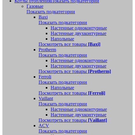
Котлы отопления
Показать подкатегории
Газовые
Показать подкатегории
Baxi
Показать подкатегории
Настенные одноконтурные
Настенные двухконтурные
Напольные
Посмотреть все товары
[Baxi]
Protherm
Показать подкатегории
Настенные одноконтунные
Настенные двухконтурные
Посмотреть все товары
[Protherm]
Ferroli
Показать подкатегории
Напольные
Посмотреть все товары
[Ferroli]
Vaillant
Показать подкатегории
Настенные одноконтурные
Настенные двухконтурные
Посмотреть все товары
[Vaillant]
ACV
Показать подкатегории