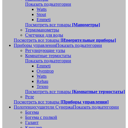
Показать подкатегории
Watts
Stout
Emmeti
Посмотреть все товары
[Манометры]
Термоманометры
Счетчики для воды
Посмотреть все товары
[Измерительные приборы]
Приборы управления
Показать подкатегории
Регулирующие узлы
Комнатные термостаты
Показать подкатегории
Emmeti
Oventrop
Watts
Rehau
Техно
Посмотреть все товары
[Комнатные термостаты]
Реле
Посмотреть все товары
[Приборы управления]
Полотенцесушители Сунержа
Показать подкатегории
Богема
Богема с полкой
Галант
Канцлер