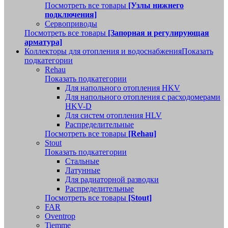
Посмотреть все товары
[Узлы нижнего
подключения]
Сервоприводы
Посмотреть все товары
[Запорная и регулирующая
арматура]
Коллекторы для отопления и водоснабжения
Показать
подкатегории
Rehau
Показать подкатегории
Для напольного отопления HKV
Для напольного отопления с расходомерами
HKV-D
Для систем отопления HLV
Распределительные
Посмотреть все товары
[Rehau]
Stout
Показать подкатегории
Стальные
Латунные
Для радиаторной разводки
Распределительные
Посмотреть все товары
[Stout]
FAR
Oventrop
Tiemme