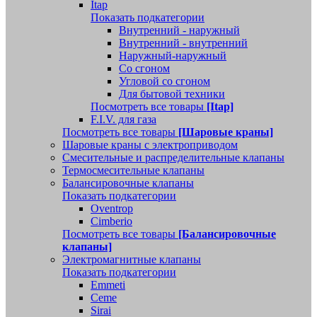
Itap
Показать подкатегории
Внутренний - наружный
Внутренний - внутренний
Наружный-наружный
Со сгоном
Угловой со сгоном
Для бытовой техники
Посмотреть все товары
[Itap]
F.I.V. для газа
Посмотреть все товары
[Шаровые краны]
Шаровые краны с электроприводом
Смесительные и распределительные клапаны
Термосмесительные клапаны
Балансировочные клапаны
Показать подкатегории
Oventrop
Cimberio
Посмотреть все товары
[Балансировочные
клапаны]
Электромагнитные клапаны
Показать подкатегории
Emmeti
Ceme
Sirai