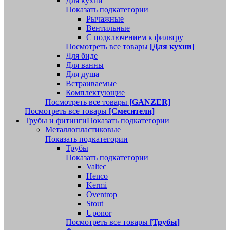
Для кухни
Показать подкатегории
Рычажные
Вентильные
С подключением к фильтру
Посмотреть все товары
[Для кухни]
Для биде
Для ванны
Для душа
Встраиваемые
Комплектующие
Посмотреть все товары
[GANZER]
Посмотреть все товары
[Смесители]
Трубы и фитинги
Показать подкатегории
Металлопластиковые
Показать подкатегории
Трубы
Показать подкатегории
Valtec
Henco
Kermi
Oventrop
Stout
Uponor
Посмотреть все товары
[Трубы]