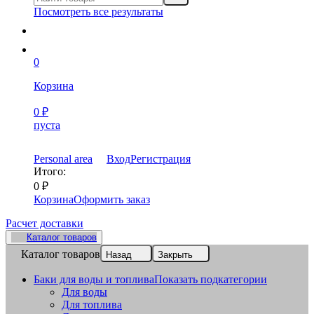
Посмотреть все результаты
0
Корзина
0
₽
пуста
Personal area
Вход
Регистрация
Итого:
0
₽
Корзина
Оформить заказ
Расчет доставки
Каталог товаров
Каталог товаров
Назад
Закрыть
Баки для воды и топлива
Показать подкатегории
Для воды
Для топлива