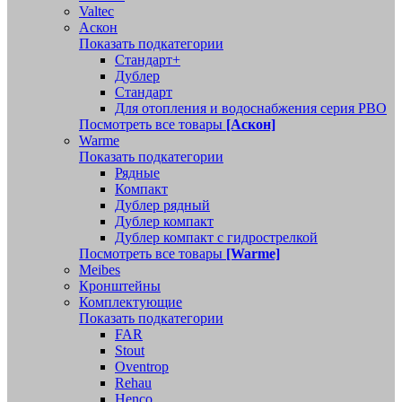
Valtec
Аскон
Показать подкатегории
Стандарт+
Дублер
Стандарт
Для отопления и водоснабжения серия РВО
Посмотреть все товары
[Аскон]
Warme
Показать подкатегории
Рядные
Компакт
Дублер рядный
Дублер компакт
Дублер компакт с гидрострелкой
Посмотреть все товары
[Warme]
Meibes
Кронштейны
Комплектующие
Показать подкатегории
FAR
Stout
Oventrop
Rehau
Henco