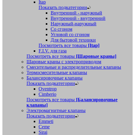
Itap
Показать подкатегории
Внутренний - наружный
Внутренний - внутренний
Наружный-наружный
Со сгоном
Угловой со сгоном
Для бытовой техники
Посмотреть все товары
[Itap]
F.I.V. для газа
Посмотреть все товары
[Шаровые краны]
Шаровые краны с электроприводом
Смесительные и распределительные клапаны
Термосмесительные клапаны
Балансировочные клапаны
Показать подкатегории
Oventrop
Cimberio
Посмотреть все товары
[Балансировочные
клапаны]
Электромагнитные клапаны
Показать подкатегории
Emmeti
Ceme
Sirai