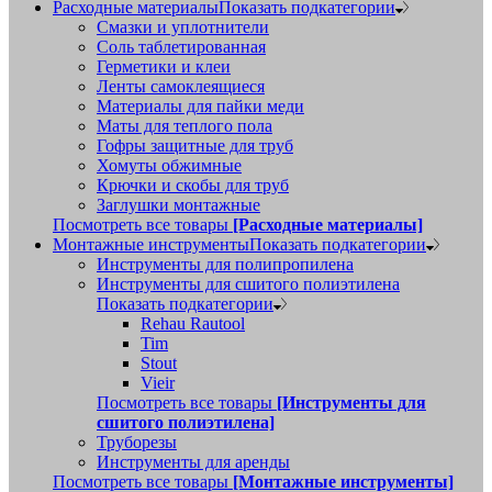
Расходные материалы
Показать подкатегории
Смазки и уплотнители
Соль таблетированная
Герметики и клеи
Ленты самоклеящиеся
Материалы для пайки меди
Маты для теплого пола
Гофры защитные для труб
Хомуты обжимные
Крючки и скобы для труб
Заглушки монтажные
Посмотреть все товары
[Расходные материалы]
Монтажные инструменты
Показать подкатегории
Инструменты для полипропилена
Инструменты для сшитого полиэтилена
Показать подкатегории
Rehau Rautool
Tim
Stout
Vieir
Посмотреть все товары
[Инструменты для
сшитого полиэтилена]
Труборезы
Инструменты для аренды
Посмотреть все товары
[Монтажные инструменты]