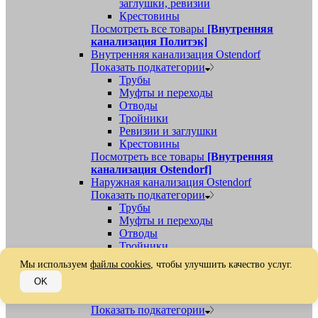
заглушки, ревизии
Крестовины
Посмотреть все товары
[Внутренняя
канализация Политэк]
Внутренняя канализация Ostendorf
Показать подкатегории
Трубы
Муфты и переходы
Отводы
Тройники
Ревизии и заглушки
Крестовины
Посмотреть все товары
[Внутренняя
канализация Ostendorf]
Наружная канализация Ostendorf
Показать подкатегории
Трубы
Муфты и переходы
Отводы
Тройники
Ревизии, заглушки, обратные клапаны
Мы используем
файлы cookies
, чтобы улучшить качество услуг.
Посмотреть все товары
[Наружная
OK
канализация Ostendorf]
Наружная канализация
Показать подкатегории