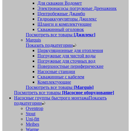
Для скважин Водомет
Электронасосы погружные Дренажник
Центробежные Джамбо
Гидроаккумуляторы Джилекс
Шланги и комплектующие
Скважинный оголовок
Посмотреть все товары
[Джилекс]
Marquis
Показать подкатегории
Циркуляционные для отопления
Погружные для чистой воды
Погружные для сточных вод
Поверхностные периферические
Насосные станции
Скважинные с кабелем
Комплектующие
Посмотреть все товары
[Marquis]
Посмотреть все товары
[Насосное оборудование]
Насосные группы быстрого монтажа
Показать
подкатегории
Oventrop
Stout
Uni-fitt
Meibes
Warme