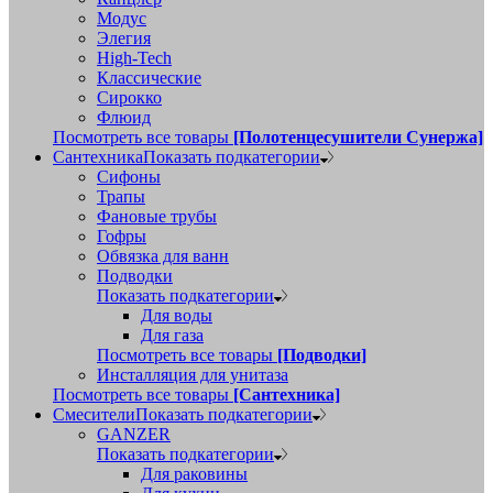
Модус
Элегия
High-Tech
Классические
Сирокко
Флюид
Посмотреть все товары
[Полотенцесушители Сунержа]
Сантехника
Показать подкатегории
Сифоны
Трапы
Фановые трубы
Гофры
Обвязка для ванн
Подводки
Показать подкатегории
Для воды
Для газа
Посмотреть все товары
[Подводки]
Инсталляция для унитаза
Посмотреть все товары
[Сантехника]
Смесители
Показать подкатегории
GANZER
Показать подкатегории
Для раковины