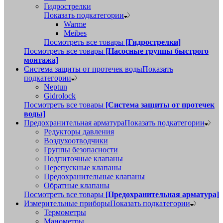
Гидрострелки
Показать подкатегории
Warme
Meibes
Посмотреть все товары
[Гидрострелки]
Посмотреть все товары
[Насосные группы быстрого
монтажа]
Система защиты от протечек воды
Показать
подкатегории
Neptun
Gidrolock
Посмотреть все товары
[Система защиты от протечек
воды]
Предохранительная арматура
Показать подкатегории
Редукторы давления
Воздухоотводчики
Группы безопасности
Подпиточные клапаны
Перепускные клапаны
Предохранительные клапаны
Обратные клапаны
Посмотреть все товары
[Предохранительная арматура]
Измерительные приборы
Показать подкатегории
Термометры
Манометры