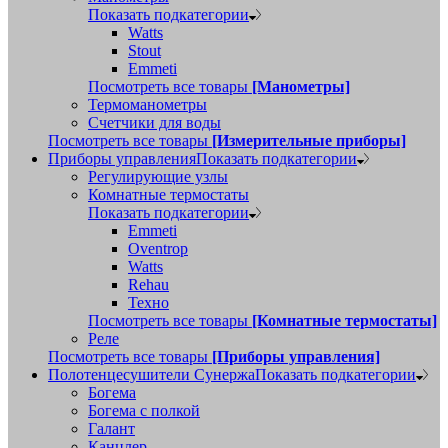
Показать подкатегории
Watts
Stout
Emmeti
Посмотреть все товары
[Манометры]
Термоманометры
Счетчики для воды
Посмотреть все товары
[Измерительные приборы]
Приборы управления
Показать подкатегории
Регулирующие узлы
Комнатные термостаты
Показать подкатегории
Emmeti
Oventrop
Watts
Rehau
Техно
Посмотреть все товары
[Комнатные термостаты]
Реле
Посмотреть все товары
[Приборы управления]
Полотенцесушители Сунержа
Показать подкатегории
Богема
Богема с полкой
Галант
Канцлер