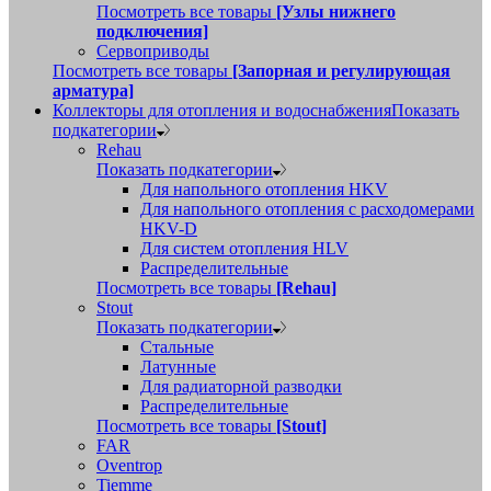
Посмотреть все товары
[Узлы нижнего
подключения]
Сервоприводы
Посмотреть все товары
[Запорная и регулирующая
арматура]
Коллекторы для отопления и водоснабжения
Показать
подкатегории
Rehau
Показать подкатегории
Для напольного отопления HKV
Для напольного отопления с расходомерами
HKV-D
Для систем отопления HLV
Распределительные
Посмотреть все товары
[Rehau]
Stout
Показать подкатегории
Стальные
Латунные
Для радиаторной разводки
Распределительные
Посмотреть все товары
[Stout]
FAR
Oventrop
Tiemme