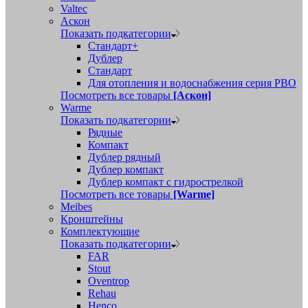
Valtec
Аскон
Показать подкатегории
Стандарт+
Дублер
Стандарт
Для отопления и водоснабжения серия РВО
Посмотреть все товары
[Аскон]
Warme
Показать подкатегории
Рядные
Компакт
Дублер рядный
Дублер компакт
Дублер компакт с гидрострелкой
Посмотреть все товары
[Warme]
Meibes
Кронштейны
Комплектующие
Показать подкатегории
FAR
Stout
Oventrop
Rehau
Henco