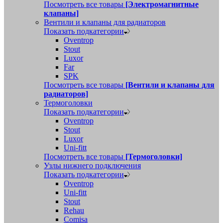
Посмотреть все товары
[Электромагнитные
клапаны]
Вентили и клапаны для радиаторов
Показать подкатегории
Oventrop
Stout
Luxor
Far
SPK
Посмотреть все товары
[Вентили и клапаны для
радиаторов]
Термоголовки
Показать подкатегории
Oventrop
Stout
Luxor
Uni-fitt
Посмотреть все товары
[Термоголовки]
Узлы нижнего подключения
Показать подкатегории
Oventrop
Uni-fitt
Stout
Rehau
Comisa