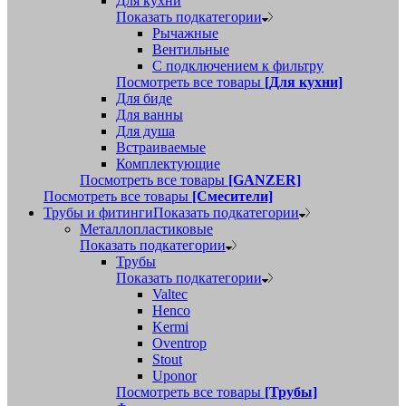
Для кухни
Показать подкатегории
Рычажные
Вентильные
С подключением к фильтру
Посмотреть все товары
[Для кухни]
Для биде
Для ванны
Для душа
Встраиваемые
Комплектующие
Посмотреть все товары
[GANZER]
Посмотреть все товары
[Смесители]
Трубы и фитинги
Показать подкатегории
Металлопластиковые
Показать подкатегории
Трубы
Показать подкатегории
Valtec
Henco
Kermi
Oventrop
Stout
Uponor
Посмотреть все товары
[Трубы]