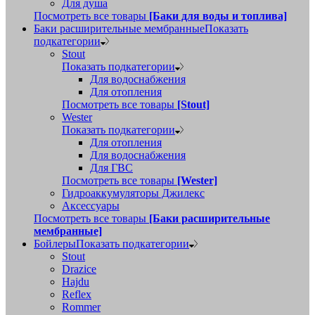
Для душа
Посмотреть все товары
[Баки для воды и топлива]
Баки расширительные мембранные
Показать
подкатегории
Stout
Показать подкатегории
Для водоснабжения
Для отопления
Посмотреть все товары
[Stout]
Wester
Показать подкатегории
Для отопления
Для водоснабжения
Для ГВС
Посмотреть все товары
[Wester]
Гидроаккумуляторы Джилекс
Аксессуары
Посмотреть все товары
[Баки расширительные
мембранные]
Бойлеры
Показать подкатегории
Stout
Drazice
Hajdu
Reflex
Rommer