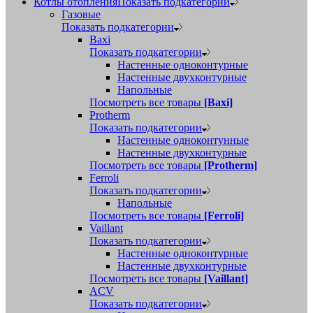
Котлы отопления
Показать подкатегории
Газовые
Показать подкатегории
Baxi
Показать подкатегории
Настенные одноконтурные
Настенные двухконтурные
Напольные
Посмотреть все товары
[Baxi]
Protherm
Показать подкатегории
Настенные одноконтунные
Настенные двухконтурные
Посмотреть все товары
[Protherm]
Ferroli
Показать подкатегории
Напольные
Посмотреть все товары
[Ferroli]
Vaillant
Показать подкатегории
Настенные одноконтурные
Настенные двухконтурные
Посмотреть все товары
[Vaillant]
ACV
Показать подкатегории