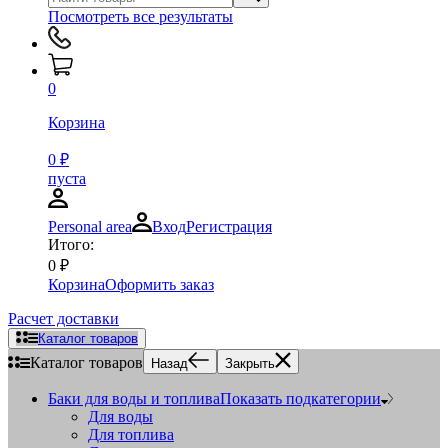
Посмотреть все результаты
0
Корзина
0
₽
пуста
Personal area
Вход
Регистрация
Итого:
0
₽
Корзина
Оформить заказ
Расчет доставки
Каталог товаров
Каталог товаров
Назад
Закрыть
Баки для воды и топлива
Показать подкатегории
Для воды
Для топлива