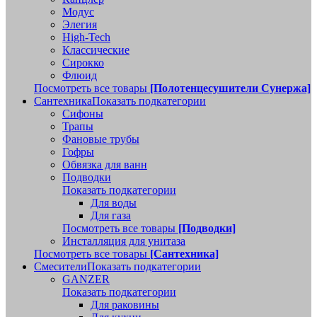
Модус
Элегия
High-Tech
Классические
Сирокко
Флюид
Посмотреть все товары
[Полотенцесушители Сунержа]
Сантехника
Показать подкатегории
Сифоны
Трапы
Фановые трубы
Гофры
Обвязка для ванн
Подводки
Показать подкатегории
Для воды
Для газа
Посмотреть все товары
[Подводки]
Инсталляция для унитаза
Посмотреть все товары
[Сантехника]
Смесители
Показать подкатегории
GANZER
Показать подкатегории
Для раковины