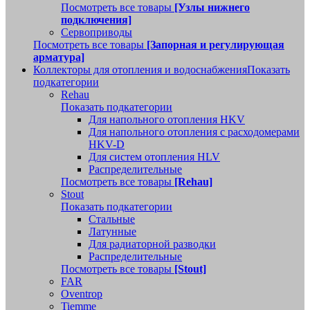
Посмотреть все товары
[Узлы нижнего
подключения]
Сервоприводы
Посмотреть все товары
[Запорная и регулирующая
арматура]
Коллекторы для отопления и водоснабжения
Показать
подкатегории
Rehau
Показать подкатегории
Для напольного отопления HKV
Для напольного отопления с расходомерами
HKV-D
Для систем отопления HLV
Распределительные
Посмотреть все товары
[Rehau]
Stout
Показать подкатегории
Стальные
Латунные
Для радиаторной разводки
Распределительные
Посмотреть все товары
[Stout]
FAR
Oventrop
Tiemme