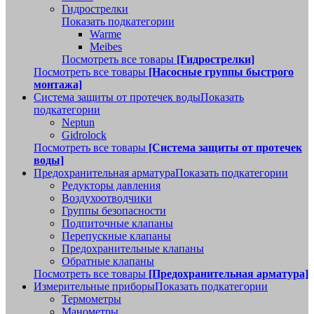
Гидрострелки
Показать подкатегории
Warme
Meibes
Посмотреть все товары
[Гидрострелки]
Посмотреть все товары
[Насосные группы быстрого
монтажа]
Система защиты от протечек воды
Показать
подкатегории
Neptun
Gidrolock
Посмотреть все товары
[Система защиты от протечек
воды]
Предохранительная арматура
Показать подкатегории
Редукторы давления
Воздухоотводчики
Группы безопасности
Подпиточные клапаны
Перепускные клапаны
Предохранительные клапаны
Обратные клапаны
Посмотреть все товары
[Предохранительная арматура]
Измерительные приборы
Показать подкатегории
Термометры
Манометры