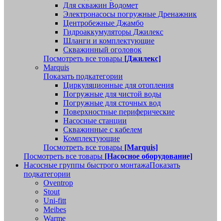
Для скважин Водомет
Электронасосы погружные Дренажник
Центробежные Джамбо
Гидроаккумуляторы Джилекс
Шланги и комплектующие
Скважинный оголовок
Посмотреть все товары
[Джилекс]
Marquis
Показать подкатегории
Циркуляционные для отопления
Погружные для чистой воды
Погружные для сточных вод
Поверхностные периферические
Насосные станции
Скважинные с кабелем
Комплектующие
Посмотреть все товары
[Marquis]
Посмотреть все товары
[Насосное оборудование]
Насосные группы быстрого монтажа
Показать
подкатегории
Oventrop
Stout
Uni-fitt
Meibes
Warme