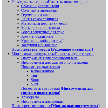
Расходные материалы
Показать подкатегории
Смазки и уплотнители
Соль таблетированная
Герметики и клеи
Ленты самоклеящиеся
Материалы для пайки меди
Маты для теплого пола
Гофры защитные для труб
Хомуты обжимные
Крючки и скобы для труб
Заглушки монтажные
Посмотреть все товары
[Расходные материалы]
Монтажные инструменты
Показать подкатегории
Инструменты для полипропилена
Инструменты для сшитого полиэтилена
Показать подкатегории
Rehau Rautool
Tim
Stout
Vieir
Посмотреть все товары
[Инструменты для
сшитого полиэтилена]
Труборезы
Инструменты для аренды
Посмотреть все товары
[Монтажные инструменты]