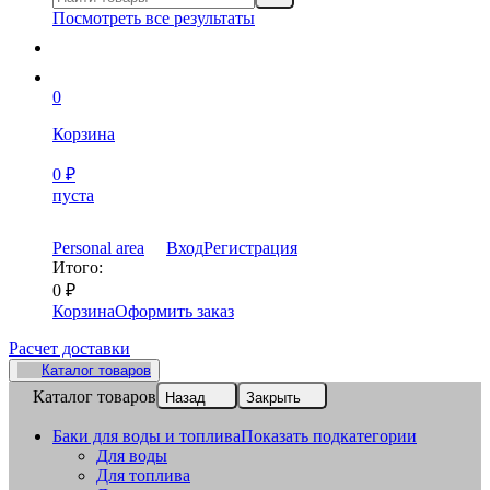
Посмотреть все результаты
0
Корзина
0
₽
пуста
Personal area
Вход
Регистрация
Итого:
0
₽
Корзина
Оформить заказ
Расчет доставки
Каталог товаров
Каталог товаров
Назад
Закрыть
Баки для воды и топлива
Показать подкатегории
Для воды
Для топлива