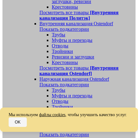
заглушки, ревизии
Крестовины
Посмотреть все товары
[Внутренняя
канализация Политэк]
Внутренняя канализация Ostendorf
Показать подкатегории
Трубы
Муфты и переходы
Отводы
Тройники
Ревизии и заглушки
Крестовины
Посмотреть все товары
[Внутренняя
канализация Ostendorf]
Наружная канализация Ostendorf
Показать подкатегории
Трубы
Муфты и переходы
Отводы
Тройники
Ревизии, заглушки, обратные клапаны
Мы используем
файлы cookies
, чтобы улучшить качество услуг.
Посмотреть все товары
[Наружная
OK
канализация Ostendorf]
Наружная канализация
Показать подкатегории