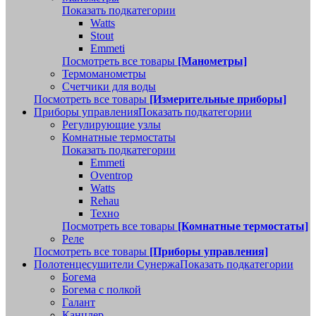
Показать подкатегории
Watts
Stout
Emmeti
Посмотреть все товары
[Манометры]
Термоманометры
Счетчики для воды
Посмотреть все товары
[Измерительные приборы]
Приборы управления
Показать подкатегории
Регулирующие узлы
Комнатные термостаты
Показать подкатегории
Emmeti
Oventrop
Watts
Rehau
Техно
Посмотреть все товары
[Комнатные термостаты]
Реле
Посмотреть все товары
[Приборы управления]
Полотенцесушители Сунержа
Показать подкатегории
Богема
Богема с полкой
Галант
Канцлер