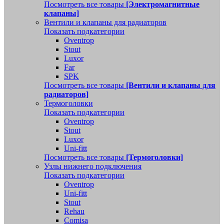
Посмотреть все товары
[Электромагнитные
клапаны]
Вентили и клапаны для радиаторов
Показать подкатегории
Oventrop
Stout
Luxor
Far
SPK
Посмотреть все товары
[Вентили и клапаны для
радиаторов]
Термоголовки
Показать подкатегории
Oventrop
Stout
Luxor
Uni-fitt
Посмотреть все товары
[Термоголовки]
Узлы нижнего подключения
Показать подкатегории
Oventrop
Uni-fitt
Stout
Rehau
Comisa