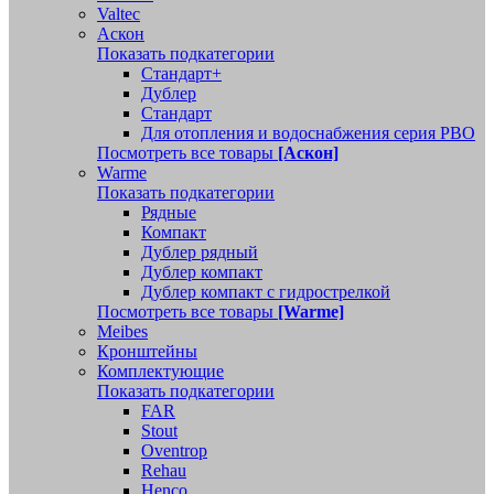
Valtec
Аскон
Показать подкатегории
Стандарт+
Дублер
Стандарт
Для отопления и водоснабжения серия РВО
Посмотреть все товары
[Аскон]
Warme
Показать подкатегории
Рядные
Компакт
Дублер рядный
Дублер компакт
Дублер компакт с гидрострелкой
Посмотреть все товары
[Warme]
Meibes
Кронштейны
Комплектующие
Показать подкатегории
FAR
Stout
Oventrop
Rehau
Henco