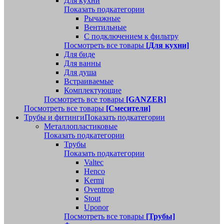
Для кухни
Показать подкатегории
Рычажные
Вентильные
С подключением к фильтру
Посмотреть все товары
[Для кухни]
Для биде
Для ванны
Для душа
Встраиваемые
Комплектующие
Посмотреть все товары
[GANZER]
Посмотреть все товары
[Смесители]
Трубы и фитинги
Показать подкатегории
Металлопластиковые
Показать подкатегории
Трубы
Показать подкатегории
Valtec
Henco
Kermi
Oventrop
Stout
Uponor
Посмотреть все товары
[Трубы]