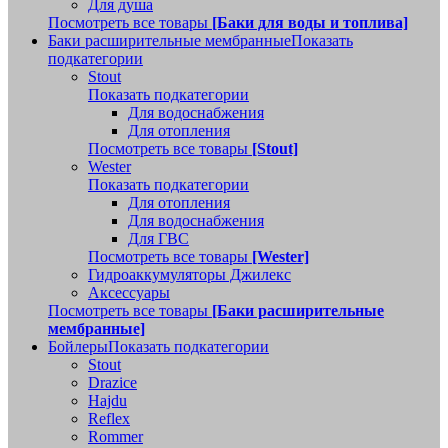
Для душа
Посмотреть все товары
[Баки для воды и топлива]
Баки расширительные мембранные
Показать
подкатегории
Stout
Показать подкатегории
Для водоснабжения
Для отопления
Посмотреть все товары
[Stout]
Wester
Показать подкатегории
Для отопления
Для водоснабжения
Для ГВС
Посмотреть все товары
[Wester]
Гидроаккумуляторы Джилекс
Аксессуары
Посмотреть все товары
[Баки расширительные
мембранные]
Бойлеры
Показать подкатегории
Stout
Drazice
Hajdu
Reflex
Rommer