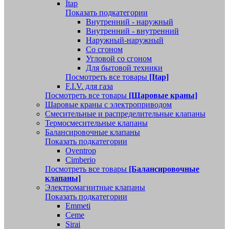
Itap
Показать подкатегории
Внутренний - наружный
Внутренний - внутренний
Наружный-наружный
Со сгоном
Угловой со сгоном
Для бытовой техники
Посмотреть все товары
[Itap]
F.I.V. для газа
Посмотреть все товары
[Шаровые краны]
Шаровые краны с электроприводом
Смесительные и распределительные клапаны
Термосмесительные клапаны
Балансировочные клапаны
Показать подкатегории
Oventrop
Cimberio
Посмотреть все товары
[Балансировочные
клапаны]
Электромагнитные клапаны
Показать подкатегории
Emmeti
Ceme
Sirai