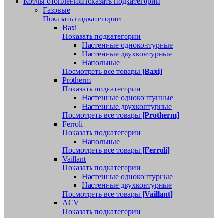
Котлы отопления
Показать подкатегории
Газовые
Показать подкатегории
Baxi
Показать подкатегории
Настенные одноконтурные
Настенные двухконтурные
Напольные
Посмотреть все товары
[Baxi]
Protherm
Показать подкатегории
Настенные одноконтунные
Настенные двухконтурные
Посмотреть все товары
[Protherm]
Ferroli
Показать подкатегории
Напольные
Посмотреть все товары
[Ferroli]
Vaillant
Показать подкатегории
Настенные одноконтурные
Настенные двухконтурные
Посмотреть все товары
[Vaillant]
ACV
Показать подкатегории