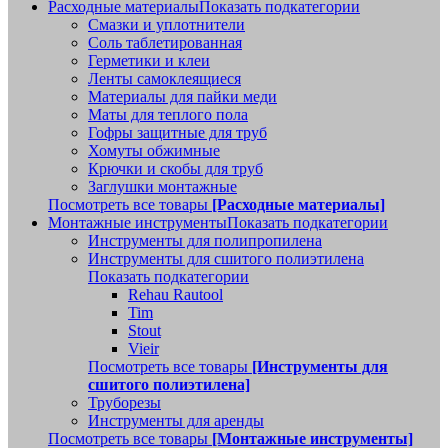
Расходные материалы
Показать подкатегории
Смазки и уплотнители
Соль таблетированная
Герметики и клеи
Ленты самоклеящиеся
Материалы для пайки меди
Маты для теплого пола
Гофры защитные для труб
Хомуты обжимные
Крючки и скобы для труб
Заглушки монтажные
Посмотреть все товары
[Расходные материалы]
Монтажные инструменты
Показать подкатегории
Инструменты для полипропилена
Инструменты для сшитого полиэтилена
Показать подкатегории
Rehau Rautool
Tim
Stout
Vieir
Посмотреть все товары
[Инструменты для
сшитого полиэтилена]
Труборезы
Инструменты для аренды
Посмотреть все товары
[Монтажные инструменты]