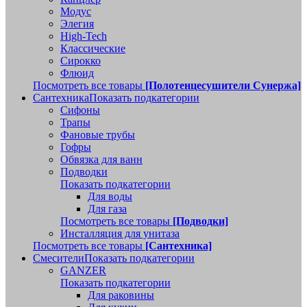
Модус
Элегия
High-Tech
Классические
Сирокко
Флюид
Посмотреть все товары
[Полотенцесушители Сунержа]
Сантехника
Показать подкатегории
Сифоны
Трапы
Фановые трубы
Гофры
Обвязка для ванн
Подводки
Показать подкатегории
Для воды
Для газа
Посмотреть все товары
[Подводки]
Инсталляция для унитаза
Посмотреть все товары
[Сантехника]
Смесители
Показать подкатегории
GANZER
Показать подкатегории
Для раковины