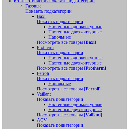
Котлы отопления
Показать подкатегории
Газовые
Показать подкатегории
Baxi
Показать подкатегории
Настенные одноконтурные
Настенные двухконтурные
Напольные
Посмотреть все товары
[Baxi]
Protherm
Показать подкатегории
Настенные одноконтунные
Настенные двухконтурные
Посмотреть все товары
[Protherm]
Ferroli
Показать подкатегории
Напольные
Посмотреть все товары
[Ferroli]
Vaillant
Показать подкатегории
Настенные одноконтурные
Настенные двухконтурные
Посмотреть все товары
[Vaillant]
ACV
Показать подкатегории