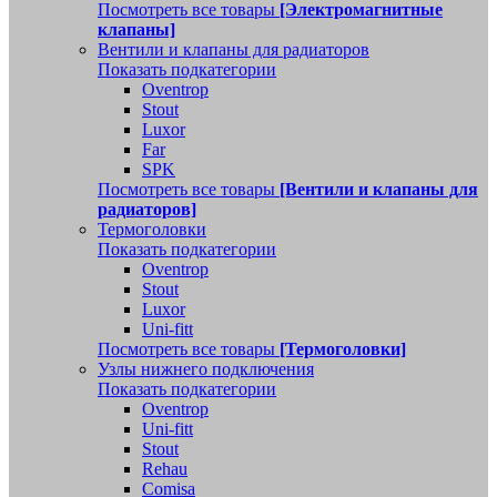
Посмотреть все товары
[Электромагнитные
клапаны]
Вентили и клапаны для радиаторов
Показать подкатегории
Oventrop
Stout
Luxor
Far
SPK
Посмотреть все товары
[Вентили и клапаны для
радиаторов]
Термоголовки
Показать подкатегории
Oventrop
Stout
Luxor
Uni-fitt
Посмотреть все товары
[Термоголовки]
Узлы нижнего подключения
Показать подкатегории
Oventrop
Uni-fitt
Stout
Rehau
Comisa