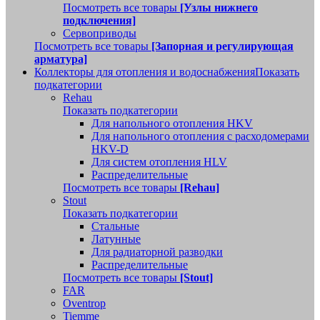
Посмотреть все товары
[Узлы нижнего
подключения]
Сервоприводы
Посмотреть все товары
[Запорная и регулирующая
арматура]
Коллекторы для отопления и водоснабжения
Показать
подкатегории
Rehau
Показать подкатегории
Для напольного отопления HKV
Для напольного отопления с расходомерами
HKV-D
Для систем отопления HLV
Распределительные
Посмотреть все товары
[Rehau]
Stout
Показать подкатегории
Стальные
Латунные
Для радиаторной разводки
Распределительные
Посмотреть все товары
[Stout]
FAR
Oventrop
Tiemme