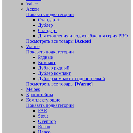
Valtec
Аскон
Показать подкатегории
Стандарт+
Дублер
Стандарт
Для отопления и водоснабжения серия РВО
Посмотреть все товары
[Аскон]
Warme
Показать подкатегории
Рядные
Компакт
Дублер рядный
Дублер компакт
Дублер компакт с гидрострелкой
Посмотреть все товары
[Warme]
Meibes
Кронштейны
Комплектующие
Показать подкатегории
FAR
Stout
Oventrop
Rehau
Henco