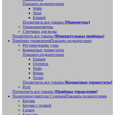
Показать подкатегории
Watts
Stout
Emmeti
Посмотреть все товары
[Манометры]
Термоманометры
Счетчики для воды
Посмотреть все товары
[Измерительные приборы]
Приборы управления
Показать подкатегории
Регулирующие узлы
Комнатные термостаты
Показать подкатегории
Emmeti
Oventrop
Watts
Rehau
Техно
Посмотреть все товары
[Комнатные термостаты]
Реле
Посмотреть все товары
[Приборы управления]
Полотенцесушители Сунержа
Показать подкатегории
Богема
Богема с полкой
Галант
Канцлер