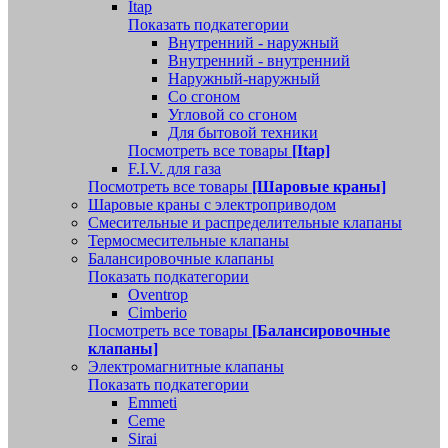
Itap
Показать подкатегории
Внутренний - наружный
Внутренний - внутренний
Наружный-наружный
Со сгоном
Угловой со сгоном
Для бытовой техники
Посмотреть все товары
[Itap]
F.I.V. для газа
Посмотреть все товары
[Шаровые краны]
Шаровые краны с электроприводом
Смесительные и распределительные клапаны
Термосмесительные клапаны
Балансировочные клапаны
Показать подкатегории
Oventrop
Cimberio
Посмотреть все товары
[Балансировочные
клапаны]
Электромагнитные клапаны
Показать подкатегории
Emmeti
Ceme
Sirai