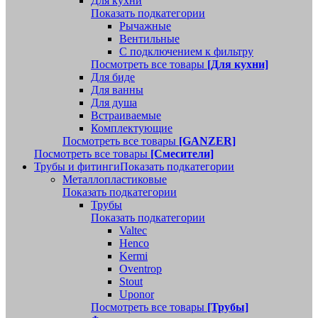
Для кухни
Показать подкатегории
Рычажные
Вентильные
С подключением к фильтру
Посмотреть все товары
[Для кухни]
Для биде
Для ванны
Для душа
Встраиваемые
Комплектующие
Посмотреть все товары
[GANZER]
Посмотреть все товары
[Смесители]
Трубы и фитинги
Показать подкатегории
Металлопластиковые
Показать подкатегории
Трубы
Показать подкатегории
Valtec
Henco
Kermi
Oventrop
Stout
Uponor
Посмотреть все товары
[Трубы]