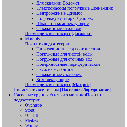
Для скважин Водомет
Электронасосы погружные Дренажник
Центробежные Джамбо
Гидроаккумуляторы Джилекс
Шланги и комплектующие
Скважинный оголовок
Посмотреть все товары
[Джилекс]
Marquis
Показать подкатегории
Циркуляционные для отопления
Погружные для чистой воды
Погружные для сточных вод
Поверхностные периферические
Насосные станции
Скважинные с кабелем
Комплектующие
Посмотреть все товары
[Marquis]
Посмотреть все товары
[Насосное оборудование]
Насосные группы быстрого монтажа
Показать
подкатегории
Oventrop
Stout
Uni-fitt
Meibes
Warme