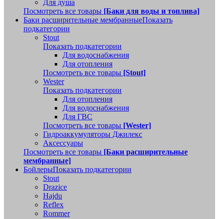
Для душа
Посмотреть все товары
[Баки для воды и топлива]
Баки расширительные мембранные
Показать
подкатегории
Stout
Показать подкатегории
Для водоснабжения
Для отопления
Посмотреть все товары
[Stout]
Wester
Показать подкатегории
Для отопления
Для водоснабжения
Для ГВС
Посмотреть все товары
[Wester]
Гидроаккумуляторы Джилекс
Аксессуары
Посмотреть все товары
[Баки расширительные
мембранные]
Бойлеры
Показать подкатегории
Stout
Drazice
Hajdu
Reflex
Rommer