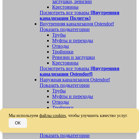
заглушки, ревизии
Крестовины
Посмотреть все товары
[Внутренняя
канализация Политэк]
Внутренняя канализация Ostendorf
Показать подкатегории
Трубы
Муфты и переходы
Отводы
Тройники
Ревизии и заглушки
Крестовины
Посмотреть все товары
[Внутренняя
канализация Ostendorf]
Наружная канализация Ostendorf
Показать подкатегории
Трубы
Муфты и переходы
Отводы
Тройники
Ревизии, заглушки, обратные клапаны
Мы используем
файлы cookies
, чтобы улучшить качество услуг.
Посмотреть все товары
[Наружная
OK
канализация Ostendorf]
Наружная канализация
Показать подкатегории