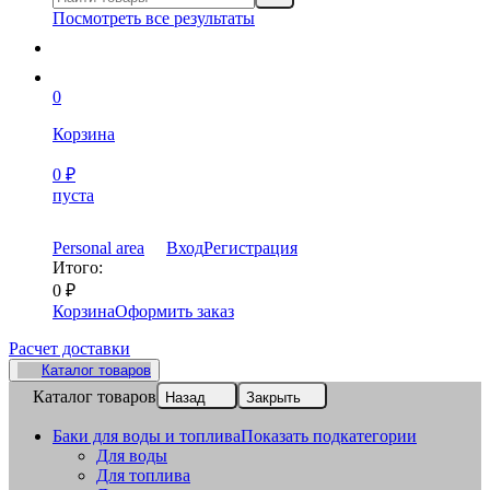
Посмотреть все результаты
0
Корзина
0
₽
пуста
Personal area
Вход
Регистрация
Итого:
0
₽
Корзина
Оформить заказ
Расчет доставки
Каталог товаров
Каталог товаров
Назад
Закрыть
Баки для воды и топлива
Показать подкатегории
Для воды
Для топлива