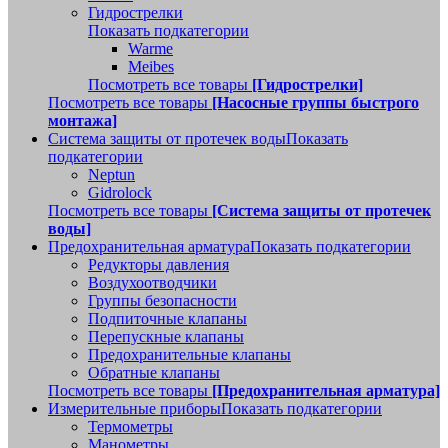
Гидрострелки
Показать подкатегории
Warme
Meibes
Посмотреть все товары
[Гидрострелки]
Посмотреть все товары
[Насосные группы быстрого
монтажа]
Система защиты от протечек воды
Показать
подкатегории
Neptun
Gidrolock
Посмотреть все товары
[Система защиты от протечек
воды]
Предохранительная арматура
Показать подкатегории
Редукторы давления
Воздухоотводчики
Группы безопасности
Подпиточные клапаны
Перепускные клапаны
Предохранительные клапаны
Обратные клапаны
Посмотреть все товары
[Предохранительная арматура]
Измерительные приборы
Показать подкатегории
Термометры
Манометры