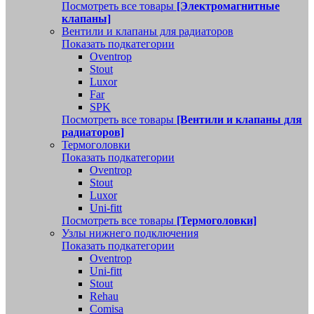
Посмотреть все товары
[Электромагнитные
клапаны]
Вентили и клапаны для радиаторов
Показать подкатегории
Oventrop
Stout
Luxor
Far
SPK
Посмотреть все товары
[Вентили и клапаны для
радиаторов]
Термоголовки
Показать подкатегории
Oventrop
Stout
Luxor
Uni-fitt
Посмотреть все товары
[Термоголовки]
Узлы нижнего подключения
Показать подкатегории
Oventrop
Uni-fitt
Stout
Rehau
Comisa