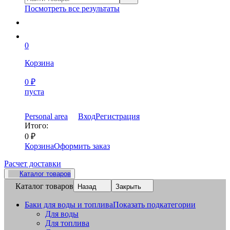
Посмотреть все результаты
0
Корзина
0
₽
пуста
Personal area
Вход
Регистрация
Итого:
0
₽
Корзина
Оформить заказ
Расчет доставки
Каталог товаров
Каталог товаров
Назад
Закрыть
Баки для воды и топлива
Показать подкатегории
Для воды
Для топлива