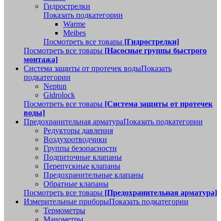
Гидрострелки
Показать подкатегории
Warme
Meibes
Посмотреть все товары
[Гидрострелки]
Посмотреть все товары
[Насосные группы быстрого
монтажа]
Система защиты от протечек воды
Показать
подкатегории
Neptun
Gidrolock
Посмотреть все товары
[Система защиты от протечек
воды]
Предохранительная арматура
Показать подкатегории
Редукторы давления
Воздухоотводчики
Группы безопасности
Подпиточные клапаны
Перепускные клапаны
Предохранительные клапаны
Обратные клапаны
Посмотреть все товары
[Предохранительная арматура]
Измерительные приборы
Показать подкатегории
Термометры
Манометры