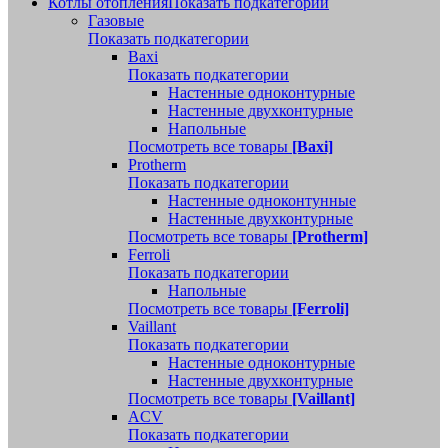
Котлы отопления
Показать подкатегории
Газовые
Показать подкатегории
Baxi
Показать подкатегории
Настенные одноконтурные
Настенные двухконтурные
Напольные
Посмотреть все товары
[Baxi]
Protherm
Показать подкатегории
Настенные одноконтунные
Настенные двухконтурные
Посмотреть все товары
[Protherm]
Ferroli
Показать подкатегории
Напольные
Посмотреть все товары
[Ferroli]
Vaillant
Показать подкатегории
Настенные одноконтурные
Настенные двухконтурные
Посмотреть все товары
[Vaillant]
ACV
Показать подкатегории