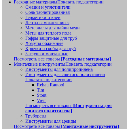
Расходные материалы
Показать подкатегории
Смазки и уплотнители
Соль таблетированная
Герметики и клеи
Ленты самоклеящиеся
Материалы для пайки меди
Маты для теплого пола
Гофры защитные для труб
Хомуты обжимные
Крючки и скобы для труб
Заглушки монтажные
Посмотреть все товары
[Расходные материалы]
Монтажные инструменты
Показать подкатегории
Инструменты для полипропилена
Инструменты для сшитого полиэтилена
Показать подкатегории
Rehau Rautool
Tim
Stout
Vieir
Посмотреть все товары
[Инструменты для
сшитого полиэтилена]
Труборезы
Инструменты для аренды
Посмотреть все товары
[Монтажные инструменты]