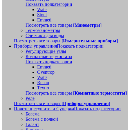
Показать подкатегории
Watts
Stout
Emmeti
Посмотреть все товары
[Манометры]
Термоманометры
Счетчики для воды
Посмотреть все товары
[Измерительные приборы]
Приборы управления
Показать подкатегории
Регулирующие узлы
Комнатные термостаты
Показать подкатегории
Emmeti
Oventrop
Watts
Rehau
Техно
Посмотреть все товары
[Комнатные термостаты]
Реле
Посмотреть все товары
[Приборы управления]
Полотенцесушители Сунержа
Показать подкатегории
Богема
Богема с полкой
Галант
Канцлер