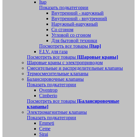
Itap
Показать подкатегории
Внутренний - наружный
Внутренний - внутренний
Наружный-наружный
Со сгоном
Угловой со сгоном
Для бытовой техники
Посмотреть все товары
[Itap]
F.I.V. для газа
Посмотреть все товары
[Шаровые краны]
Шаровые краны с электроприводом
Смесительные и распределительные клапаны
Термосмесительные клапаны
Балансировочные клапаны
Показать подкатегории
Oventrop
Cimberio
Посмотреть все товары
[Балансировочные
клапаны]
Электромагнитные клапаны
Показать подкатегории
Emmeti
Ceme
Sirai