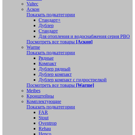
Valtec
Аскон
Показать подкатегории
Стандарт+
Дублер
Стандарт
Для отопления и водоснабжения серия РВО
Посмотреть все товары
[Аскон]
Warme
Показать подкатегории
Рядные
Компакт
Дублер рядный
Дублер компакт
Дублер компакт с гидрострелкой
Посмотреть все товары
[Warme]
Meibes
Кронштейны
Комплектующие
Показать подкатегории
FAR
Stout
Oventrop
Rehau
Henco