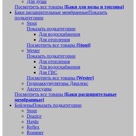
Для душа
Посмотреть все товары
[Баки для воды и топлива]
Баки расширительные мембранные
Показать
подкатегории
Stout
Показать подкатегории
Для водоснабжения
Для отопления
Посмотреть все товары
[Stout]
Wester
Показать подкатегории
Для отопления
Для водоснабжения
Для ГВС
Посмотреть все товары
[Wester]
Гидроаккумуляторы Джилекс
Аксессуары
Посмотреть все товары
[Баки расширительные
мембранные]
Бойлеры
Показать подкатегории
Stout
Drazice
Hajdu
Reflex
Rommer