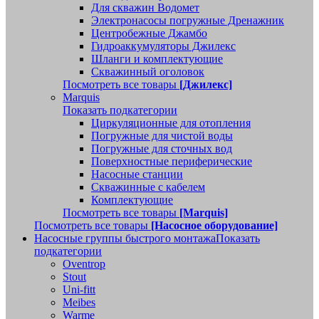
Для скважин Водомет
Электронасосы погружные Дренажник
Центробежные Джамбо
Гидроаккумуляторы Джилекс
Шланги и комплектующие
Скважинный оголовок
Посмотреть все товары
[Джилекс]
Marquis
Показать подкатегории
Циркуляционные для отопления
Погружные для чистой воды
Погружные для сточных вод
Поверхностные периферические
Насосные станции
Скважинные с кабелем
Комплектующие
Посмотреть все товары
[Marquis]
Посмотреть все товары
[Насосное оборудование]
Насосные группы быстрого монтажа
Показать
подкатегории
Oventrop
Stout
Uni-fitt
Meibes
Warme