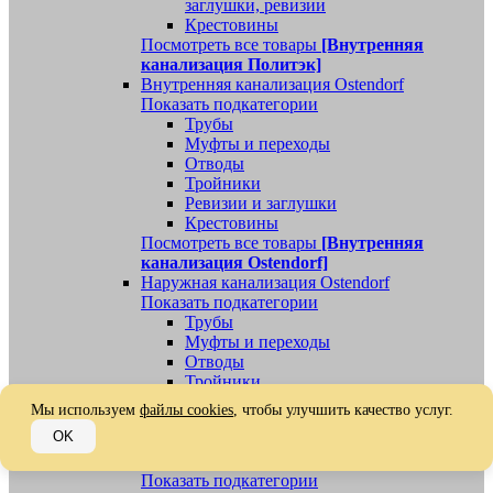
заглушки, ревизии
Крестовины
Посмотреть все товары
[Внутренняя
канализация Политэк]
Внутренняя канализация Ostendorf
Показать подкатегории
Трубы
Муфты и переходы
Отводы
Тройники
Ревизии и заглушки
Крестовины
Посмотреть все товары
[Внутренняя
канализация Ostendorf]
Наружная канализация Ostendorf
Показать подкатегории
Трубы
Муфты и переходы
Отводы
Тройники
Ревизии, заглушки, обратные клапаны
Мы используем
файлы cookies
, чтобы улучшить качество услуг.
Посмотреть все товары
[Наружная
OK
канализация Ostendorf]
Наружная канализация
Показать подкатегории