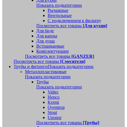
Для кухни
Показать подкатегории
Рычажные
Вентильные
С подключением к фильтру
Посмотреть все товары
[Для кухни]
Для биде
Для ванны
Для душа
Встраиваемые
Комплектующие
Посмотреть все товары
[GANZER]
Посмотреть все товары
[Смесители]
Трубы и фитинги
Показать подкатегории
Металлопластиковые
Показать подкатегории
Трубы
Показать подкатегории
Valtec
Henco
Kermi
Oventrop
Stout
Uponor
Посмотреть все товары
[Трубы]