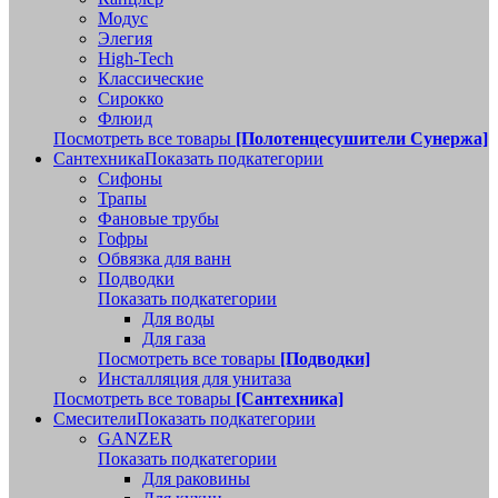
Модус
Элегия
High-Tech
Классические
Сирокко
Флюид
Посмотреть все товары
[Полотенцесушители Сунержа]
Сантехника
Показать подкатегории
Сифоны
Трапы
Фановые трубы
Гофры
Обвязка для ванн
Подводки
Показать подкатегории
Для воды
Для газа
Посмотреть все товары
[Подводки]
Инсталляция для унитаза
Посмотреть все товары
[Сантехника]
Смесители
Показать подкатегории
GANZER
Показать подкатегории
Для раковины