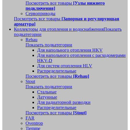
Посмотреть все товары
[Узлы нижнего
подключения]
Сервоприводы
Посмотреть все товары
[Запорная и регулирующая
арматура]
Коллекторы для отопления и водоснабжения
Показать
подкатегории
Rehau
Показать подкатегории
Для напольного отопления HKV
Для напольного отопления с расходомерами
HKV-D
Для систем отопления HLV
Распределительные
Посмотреть все товары
[Rehau]
Stout
Показать подкатегории
Стальные
Латунные
Для радиаторной разводки
Распределительные
Посмотреть все товары
[Stout]
FAR
Oventrop
Tiemme