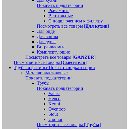
Для кухни
Показать подкатегории
Рычажные
Вентильные
С подключением к фильтру
Посмотреть все товары
[Для кухни]
Для биде
Для ванны
Для душа
Встраиваемые
Комплектующие
Посмотреть все товары
[GANZER]
Посмотреть все товары
[Смесители]
Трубы и фитинги
Показать подкатегории
Металлопластиковые
Показать подкатегории
Трубы
Показать подкатегории
Valtec
Henco
Kermi
Oventrop
Stout
Uponor
Посмотреть все товары
[Трубы]