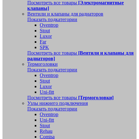
Посмотреть все товары
[Электромагнитные
клапаны]
Вентили и клапаны для радиаторов
Показать подкатегории
Oventrop
Stout
Luxor
Far
SPK
Посмотреть все товары
[Вентили и клапаны для
радиаторов]
Термоголовки
Показать подкатегории
Oventrop
Stout
Luxor
Uni-fitt
Посмотреть все товары
[Термоголовки]
Узлы нижнего подключения
Показать подкатегории
Oventrop
Uni-fitt
Stout
Rehau
Comisa