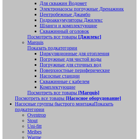
Для скважин Водомет
Электронасосы погружные Дренажник
Центробежные Джамбо
Гидроаккумуляторы Джилекс
Шланги и комплектующие
Скважинный оголовок
Посмотреть все товары
[Джилекс]
Marquis
Показать подкатегории
Циркуляционные для отопления
Погружные для чистой воды
Погружные для сточных вод
Поверхностные периферические
Насосные станции
Скважинные с кабелем
Комплектующие
Посмотреть все товары
[Marquis]
Посмотреть все товары
[Насосное оборудование]
Насосные группы быстрого монтажа
Показать
подкатегории
Oventrop
Stout
Uni-fitt
Meibes
Warme