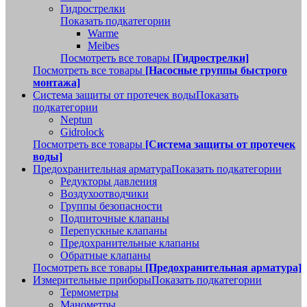
Гидрострелки
Показать подкатегории
Warme
Meibes
Посмотреть все товары
[Гидрострелки]
Посмотреть все товары
[Насосные группы быстрого
монтажа]
Система защиты от протечек воды
Показать
подкатегории
Neptun
Gidrolock
Посмотреть все товары
[Система защиты от протечек
воды]
Предохранительная арматура
Показать подкатегории
Редукторы давления
Воздухоотводчики
Группы безопасности
Подпиточные клапаны
Перепускные клапаны
Предохранительные клапаны
Обратные клапаны
Посмотреть все товары
[Предохранительная арматура]
Измерительные приборы
Показать подкатегории
Термометры
Манометры