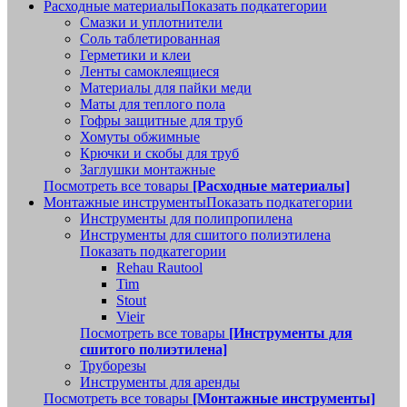
Расходные материалы
Показать подкатегории
Смазки и уплотнители
Соль таблетированная
Герметики и клеи
Ленты самоклеящиеся
Материалы для пайки меди
Маты для теплого пола
Гофры защитные для труб
Хомуты обжимные
Крючки и скобы для труб
Заглушки монтажные
Посмотреть все товары
[Расходные материалы]
Монтажные инструменты
Показать подкатегории
Инструменты для полипропилена
Инструменты для сшитого полиэтилена
Показать подкатегории
Rehau Rautool
Tim
Stout
Vieir
Посмотреть все товары
[Инструменты для
сшитого полиэтилена]
Труборезы
Инструменты для аренды
Посмотреть все товары
[Монтажные инструменты]