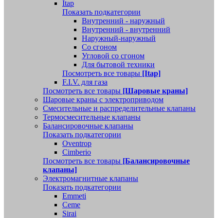
Itap
Показать подкатегории
Внутренний - наружный
Внутренний - внутренний
Наружный-наружный
Со сгоном
Угловой со сгоном
Для бытовой техники
Посмотреть все товары
[Itap]
F.I.V. для газа
Посмотреть все товары
[Шаровые краны]
Шаровые краны с электроприводом
Смесительные и распределительные клапаны
Термосмесительные клапаны
Балансировочные клапаны
Показать подкатегории
Oventrop
Cimberio
Посмотреть все товары
[Балансировочные
клапаны]
Электромагнитные клапаны
Показать подкатегории
Emmeti
Ceme
Sirai