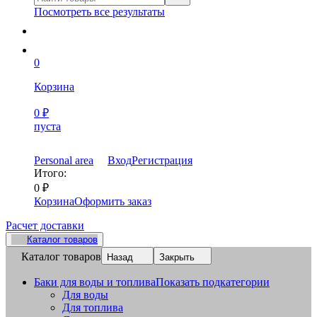
Посмотреть все результаты
0
Корзина
0
₽
пуста
Personal area
Вход
Регистрация
Итого:
0
₽
Корзина
Оформить заказ
Расчет доставки
Каталог товаров
Каталог товаров
Назад
Закрыть
Баки для воды и топлива
Показать подкатегории
Для воды
Для топлива