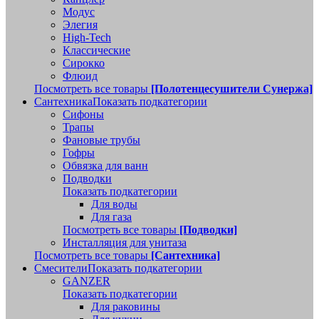
Модус
Элегия
High-Tech
Классические
Сирокко
Флюид
Посмотреть все товары
[Полотенцесушители Сунержа]
Сантехника
Показать подкатегории
Сифоны
Трапы
Фановые трубы
Гофры
Обвязка для ванн
Подводки
Показать подкатегории
Для воды
Для газа
Посмотреть все товары
[Подводки]
Инсталляция для унитаза
Посмотреть все товары
[Сантехника]
Смесители
Показать подкатегории
GANZER
Показать подкатегории
Для раковины