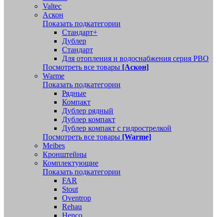
Valtec
Аскон
Показать подкатегории
Стандарт+
Дублер
Стандарт
Для отопления и водоснабжения серия РВО
Посмотреть все товары
[Аскон]
Warme
Показать подкатегории
Рядные
Компакт
Дублер рядный
Дублер компакт
Дублер компакт с гидрострелкой
Посмотреть все товары
[Warme]
Meibes
Кронштейны
Комплектующие
Показать подкатегории
FAR
Stout
Oventrop
Rehau
Henco