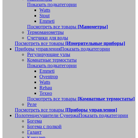
Показать подкатегории
Watts
Stout
Emmeti
Посмотреть все товары
[Манометры]
Термоманометры
Счетчики для воды
Посмотреть все товары
[Измерительные приборы]
Приборы управления
Показать подкатегории
Регулирующие узлы
Комнатные термостаты
Показать подкатегории
Emmeti
Oventrop
Watts
Rehau
Техно
Посмотреть все товары
[Комнатные термостаты]
Реле
Посмотреть все товары
[Приборы управления]
Полотенцесушители Сунержа
Показать подкатегории
Богема
Богема с полкой
Галант
Канцлер