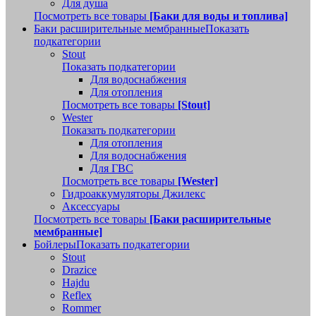
Для душа
Посмотреть все товары
[Баки для воды и топлива]
Баки расширительные мембранные
Показать
подкатегории
Stout
Показать подкатегории
Для водоснабжения
Для отопления
Посмотреть все товары
[Stout]
Wester
Показать подкатегории
Для отопления
Для водоснабжения
Для ГВС
Посмотреть все товары
[Wester]
Гидроаккумуляторы Джилекс
Аксессуары
Посмотреть все товары
[Баки расширительные
мембранные]
Бойлеры
Показать подкатегории
Stout
Drazice
Hajdu
Reflex
Rommer