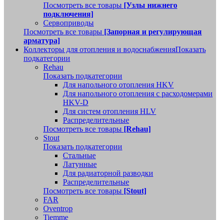
Посмотреть все товары
[Узлы нижнего
подключения]
Сервоприводы
Посмотреть все товары
[Запорная и регулирующая
арматура]
Коллекторы для отопления и водоснабжения
Показать
подкатегории
Rehau
Показать подкатегории
Для напольного отопления HKV
Для напольного отопления с расходомерами
HKV-D
Для систем отопления HLV
Распределительные
Посмотреть все товары
[Rehau]
Stout
Показать подкатегории
Стальные
Латунные
Для радиаторной разводки
Распределительные
Посмотреть все товары
[Stout]
FAR
Oventrop
Tiemme