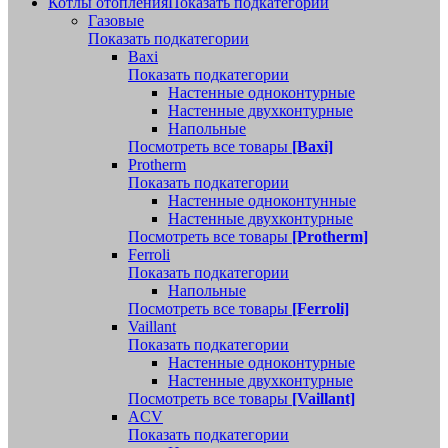
Котлы отопления
Показать подкатегории
Газовые
Показать подкатегории
Baxi
Показать подкатегории
Настенные одноконтурные
Настенные двухконтурные
Напольные
Посмотреть все товары
[Baxi]
Protherm
Показать подкатегории
Настенные одноконтунные
Настенные двухконтурные
Посмотреть все товары
[Protherm]
Ferroli
Показать подкатегории
Напольные
Посмотреть все товары
[Ferroli]
Vaillant
Показать подкатегории
Настенные одноконтурные
Настенные двухконтурные
Посмотреть все товары
[Vaillant]
ACV
Показать подкатегории