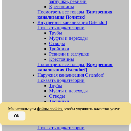
заглушки, ревизии
Крестовины
Посмотреть все товары
[Внутренняя
канализация Политэк]
Внутренняя канализация Ostendorf
Показать подкатегории
Трубы
Муфты и переходы
Отводы
Тройники
Ревизии и заглушки
Крестовины
Посмотреть все товары
[Внутренняя
канализация Ostendorf]
Наружная канализация Ostendorf
Показать подкатегории
Трубы
Муфты и переходы
Отводы
Тройники
Ревизии, заглушки, обратные клапаны
Мы используем
файлы cookies
, чтобы улучшить качество услуг.
Посмотреть все товары
[Наружная
OK
канализация Ostendorf]
Наружная канализация
Показать подкатегории