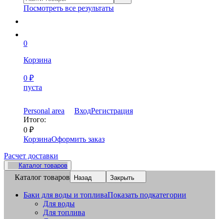
Посмотреть все результаты
0
Корзина
0
₽
пуста
Personal area
Вход
Регистрация
Итого:
0
₽
Корзина
Оформить заказ
Расчет доставки
Каталог товаров
Каталог товаров
Назад
Закрыть
Баки для воды и топлива
Показать подкатегории
Для воды
Для топлива