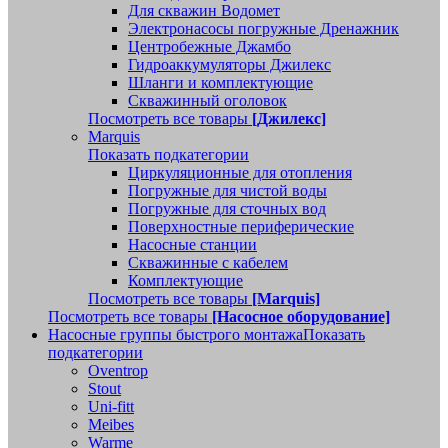
Для скважин Водомет
Электронасосы погружные Дренажник
Центробежные Джамбо
Гидроаккумуляторы Джилекс
Шланги и комплектующие
Скважинный оголовок
Посмотреть все товары
[Джилекс]
Marquis
Показать подкатегории
Циркуляционные для отопления
Погружные для чистой воды
Погружные для сточных вод
Поверхностные периферические
Насосные станции
Скважинные с кабелем
Комплектующие
Посмотреть все товары
[Marquis]
Посмотреть все товары
[Насосное оборудование]
Насосные группы быстрого монтажа
Показать
подкатегории
Oventrop
Stout
Uni-fitt
Meibes
Warme