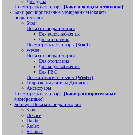
Для душа
Посмотреть все товары
[Баки для воды и топлива]
Баки расширительные мембранные
Показать
подкатегории
Stout
Показать подкатегории
Для водоснабжения
Для отопления
Посмотреть все товары
[Stout]
Wester
Показать подкатегории
Для отопления
Для водоснабжения
Для ГВС
Посмотреть все товары
[Wester]
Гидроаккумуляторы Джилекс
Аксессуары
Посмотреть все товары
[Баки расширительные
мембранные]
Бойлеры
Показать подкатегории
Stout
Drazice
Hajdu
Reflex
Rommer