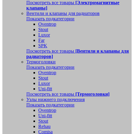
Посмотреть все товары
[Электромагнитные
клапаны]
Вентили и клапаны для радиаторов
Показать подкатегории
Oventrop
Stout
Luxor
Far
SPK
Посмотреть все товары
[Вентили и клапаны для
радиаторов]
Термоголовки
Показать подкатегории
Oventrop
Stout
Luxor
Uni-fitt
Посмотреть все товары
[Термоголовки]
Узлы нижнего подключения
Показать подкатегории
Oventrop
Uni-fitt
Stout
Rehau
Comisa