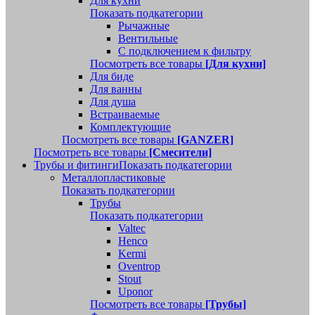
Для кухни
Показать подкатегории
Рычажные
Вентильные
С подключением к фильтру
Посмотреть все товары
[Для кухни]
Для биде
Для ванны
Для душа
Встраиваемые
Комплектующие
Посмотреть все товары
[GANZER]
Посмотреть все товары
[Смесители]
Трубы и фитинги
Показать подкатегории
Металлопластиковые
Показать подкатегории
Трубы
Показать подкатегории
Valtec
Henco
Kermi
Oventrop
Stout
Uponor
Посмотреть все товары
[Трубы]