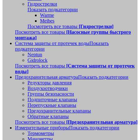
Гидрострелки
Показать подкатегории
Warme
Meibes
Посмотреть все товары
[Гидрострелки]
Посмотреть все товары
[Насосные группы быстрого
монтажа]
Система защиты от протечек воды
Показать
подкатегории
Neptun
Gidrolock
Посмотреть все товары
[Система защиты от протечек
воды]
Предохранительная арматура
Показать подкатегории
Редукторы давления
Воздухоотводчики
Группы безопасности
Подпиточные клапаны
Перепускные клапаны
Предохранительные клапаны
Обратные клапаны
Посмотреть все товары
[Предохранительная арматура]
Измерительные приборы
Показать подкатегории
Термометры
Манометры