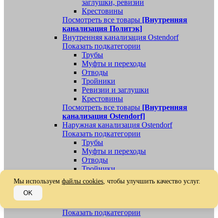
заглушки, ревизии
Крестовины
Посмотреть все товары
[Внутренняя
канализация Политэк]
Внутренняя канализация Ostendorf
Показать подкатегории
Трубы
Муфты и переходы
Отводы
Тройники
Ревизии и заглушки
Крестовины
Посмотреть все товары
[Внутренняя
канализация Ostendorf]
Наружная канализация Ostendorf
Показать подкатегории
Трубы
Муфты и переходы
Отводы
Тройники
Ревизии, заглушки, обратные клапаны
Мы используем
файлы cookies
, чтобы улучшить качество услуг.
Посмотреть все товары
[Наружная
OK
канализация Ostendorf]
Наружная канализация
Показать подкатегории