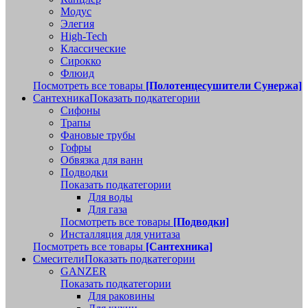
Модус
Элегия
High-Tech
Классические
Сирокко
Флюид
Посмотреть все товары
[Полотенцесушители Сунержа]
Сантехника
Показать подкатегории
Сифоны
Трапы
Фановые трубы
Гофры
Обвязка для ванн
Подводки
Показать подкатегории
Для воды
Для газа
Посмотреть все товары
[Подводки]
Инсталляция для унитаза
Посмотреть все товары
[Сантехника]
Смесители
Показать подкатегории
GANZER
Показать подкатегории
Для раковины