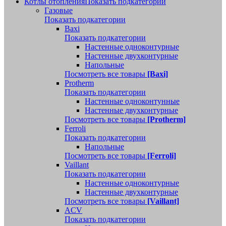
Котлы отопления
Показать подкатегории
Газовые
Показать подкатегории
Baxi
Показать подкатегории
Настенные одноконтурные
Настенные двухконтурные
Напольные
Посмотреть все товары
[Baxi]
Protherm
Показать подкатегории
Настенные одноконтунные
Настенные двухконтурные
Посмотреть все товары
[Protherm]
Ferroli
Показать подкатегории
Напольные
Посмотреть все товары
[Ferroli]
Vaillant
Показать подкатегории
Настенные одноконтурные
Настенные двухконтурные
Посмотреть все товары
[Vaillant]
ACV
Показать подкатегории