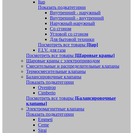
Itap
Показать подкатегории
Внутренний - наружный
Внутренний - внутренний
Наружный-наружный
Со сгоном
Угловой со сгоном
Для бытовой техники
Посмотреть все товары
[Itap]
F.I.V. для газа
Посмотреть все товары
[Шаровые краны]
Шаровые краны с электроприводом
Смесительные и распределительные клапаны
Термосмесительные клапаны
Балансировочные клапаны
Показать подкатегории
Oventrop
Cimberio
Посмотреть все товары
[Балансировочные
клапаны]
Электромагнитные клапаны
Показать подкатегории
Emmeti
Ceme
Sirai