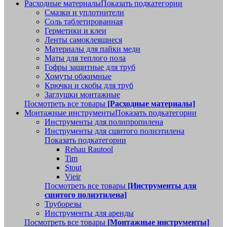
Расходные материалы
Показать подкатегории
Смазки и уплотнители
Соль таблетированная
Герметики и клеи
Ленты самоклеящиеся
Материалы для пайки меди
Маты для теплого пола
Гофры защитные для труб
Хомуты обжимные
Крючки и скобы для труб
Заглушки монтажные
Посмотреть все товары
[Расходные материалы]
Монтажные инструменты
Показать подкатегории
Инструменты для полипропилена
Инструменты для сшитого полиэтилена
Показать подкатегории
Rehau Rautool
Tim
Stout
Vieir
Посмотреть все товары
[Инструменты для
сшитого полиэтилена]
Труборезы
Инструменты для аренды
Посмотреть все товары
[Монтажные инструменты]