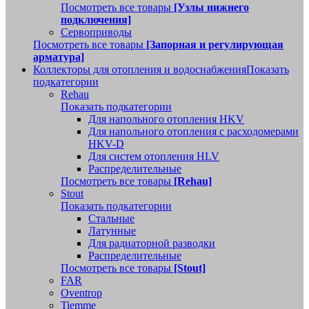
Посмотреть все товары
[Узлы нижнего
подключения]
Сервоприводы
Посмотреть все товары
[Запорная и регулирующая
арматура]
Коллекторы для отопления и водоснабжения
Показать
подкатегории
Rehau
Показать подкатегории
Для напольного отопления HKV
Для напольного отопления с расходомерами
HKV-D
Для систем отопления HLV
Распределительные
Посмотреть все товары
[Rehau]
Stout
Показать подкатегории
Стальные
Латунные
Для радиаторной разводки
Распределительные
Посмотреть все товары
[Stout]
FAR
Oventrop
Tiemme