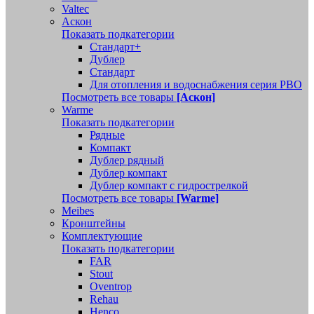
Valtec
Аскон
Показать подкатегории
Стандарт+
Дублер
Стандарт
Для отопления и водоснабжения серия РВО
Посмотреть все товары
[Аскон]
Warme
Показать подкатегории
Рядные
Компакт
Дублер рядный
Дублер компакт
Дублер компакт с гидрострелкой
Посмотреть все товары
[Warme]
Meibes
Кронштейны
Комплектующие
Показать подкатегории
FAR
Stout
Oventrop
Rehau
Henco