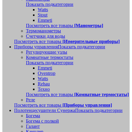
Показать подкатегории
Watts
Stout
Emmeti
Посмотреть все товары
[Манометры]
Термоманометры
Счетчики для воды
Посмотреть все товары
[Измерительные приборы]
Приборы управления
Показать подкатегории
Регулирующие узлы
Комнатные термостаты
Показать подкатегории
Emmeti
Oventrop
Watts
Rehau
Техно
Посмотреть все товары
[Комнатные термостаты]
Реле
Посмотреть все товары
[Приборы управления]
Полотенцесушители Сунержа
Показать подкатегории
Богема
Богема с полкой
Галант
Канцлер