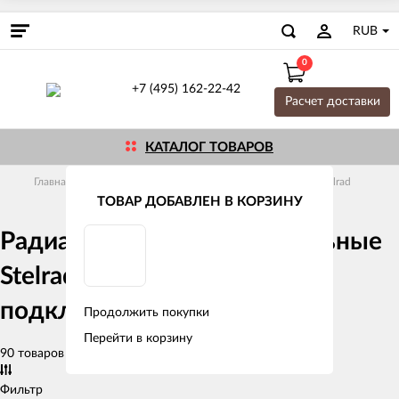
RUB
0
+7 (495) 162-22-42
Расчет доставки
КАТАЛОГ ТОВАРОВ
Главная
Радиаторы
Стальные панельные
Stelrad
ТОВАР ДОБАВЛЕН В КОРЗИНУ
Радиаторы стальные панельные
Stelrad тип 11 боковое
подключение
Продолжить покупки
Перейти в корзину
90 товаров
Фильтр