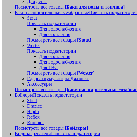
Для душа
Посмотреть все товары
[Баки для воды и топлива]
Баки расширительные мембранные
Показать подкатегори
Stout
Показать подкатегории
Для водоснабжения
Для отопления
Посмотреть все товары
[Stout]
Wester
Показать подкатегории
Для отопления
Для водоснабжения
Для ГВС
Посмотреть все товары
[Wester]
Гидроаккумуляторы Джилекс
Аксессуары
Посмотреть все товары
[Баки расширительные мембра
Бойлеры
Показать подкатегории
Stout
Drazice
Hajdu
Reflex
Rommer
Посмотреть все товары
[Бойлеры]
Водонагреватели
Показать подкатегории