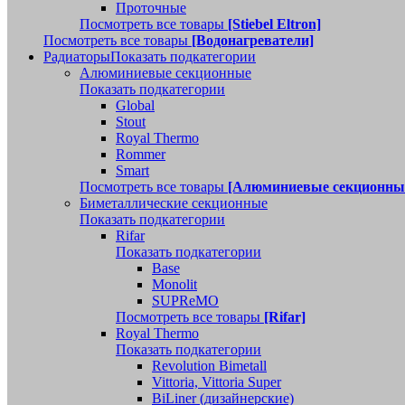
Проточные
Посмотреть все товары
[Stiebel Eltron]
Посмотреть все товары
[Водонагреватели]
Радиаторы
Показать подкатегории
Алюминиевые секционные
Показать подкатегории
Global
Stout
Royal Thermo
Rommer
Smart
Посмотреть все товары
[Алюминиевые секционны
Биметаллические секционные
Показать подкатегории
Rifar
Показать подкатегории
Base
Monolit
SUPReMO
Посмотреть все товары
[Rifar]
Royal Thermo
Показать подкатегории
Revolution Bimetall
Vittoria, Vittoria Super
BiLiner (дизайнерские)