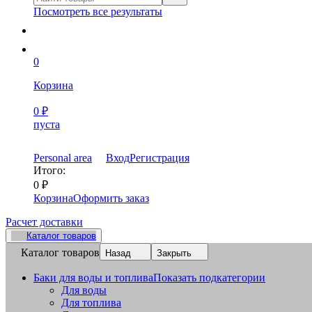
Посмотреть все результаты
0
Корзина
0
₽
пуста
Personal area
Вход
Регистрация
Итого:
0
₽
Корзина
Оформить заказ
Расчет доставки
Каталог товаров
Каталог товаров
Назад
Закрыть
Баки для воды и топлива
Показать подкатегории
Для воды
Для топлива