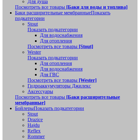
Для душа
Посмотреть все товары
[Баки для воды и топлива]
Баки расширительные мембранные
Показать
подкатегории
Stout
Показать подкатегории
Для водоснабжения
Для отопления
Посмотреть все товары
[Stout]
Wester
Показать подкатегории
Для отопления
Для водоснабжения
Для ГВС
Посмотреть все товары
[Wester]
Гидроаккумуляторы Джилекс
Аксессуары
Посмотреть все товары
[Баки расширительные
мембранные]
Бойлеры
Показать подкатегории
Stout
Drazice
Hajdu
Reflex
Rommer