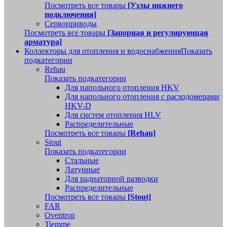
Посмотреть все товары
[Узлы нижнего
подключения]
Сервоприводы
Посмотреть все товары
[Запорная и регулирующая
арматура]
Коллекторы для отопления и водоснабжения
Показать
подкатегории
Rehau
Показать подкатегории
Для напольного отопления HKV
Для напольного отопления с расходомерами
HKV-D
Для систем отопления HLV
Распределительные
Посмотреть все товары
[Rehau]
Stout
Показать подкатегории
Стальные
Латунные
Для радиаторной разводки
Распределительные
Посмотреть все товары
[Stout]
FAR
Oventrop
Tiemme