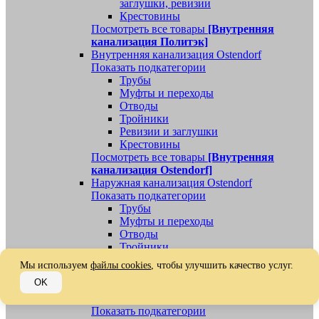
заглушки, ревизии
Крестовины
Посмотреть все товары
[Внутренняя
канализация Политэк]
Внутренняя канализация Ostendorf
Показать подкатегории
Трубы
Муфты и переходы
Отводы
Тройники
Ревизии и заглушки
Крестовины
Посмотреть все товары
[Внутренняя
канализация Ostendorf]
Наружная канализация Ostendorf
Показать подкатегории
Трубы
Муфты и переходы
Отводы
Тройники
Ревизии, заглушки, обратные клапаны
Мы используем
файлы cookies
, чтобы улучшить качество услуг.
Посмотреть все товары
[Наружная
OK
канализация Ostendorf]
Наружная канализация
Показать подкатегории