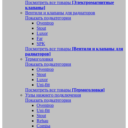
Посмотреть все товары
[Электромагнитные
клапаны]
Вентили и клапаны для радиаторов
Показать подкатегории
Oventrop
Stout
Luxor
Far
SPK
Посмотреть все товары
[Вентили и клапаны для
радиаторов]
Термоголовки
Показать подкатегории
Oventrop
Stout
Luxor
Uni-fitt
Посмотреть все товары
[Термоголовки]
Узлы нижнего подключения
Показать подкатегории
Oventrop
Uni-fitt
Stout
Rehau
Comisa