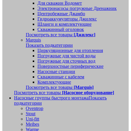
Для скважин Водомет
Электронасосы погружные Дренажник
Центробежные Джамбо
Гидроаккумуляторы Джилекс
Шланги и комплектующие
Скважинный оголовок
Посмотреть все товары
[Джилекс]
Marquis
Показать подкатегории
Циркуляционные для отопления
Погружные для чистой воды
Погружные для сточных вод
Поверхностные периферические
Насосные станции
Скважинные с кабелем
Комплектующие
Посмотреть все товары
[Marquis]
Посмотреть все товары
[Насосное оборудование]
Насосные группы быстрого монтажа
Показать
подкатегории
Oventrop
Stout
Uni-fitt
Meibes
Warme