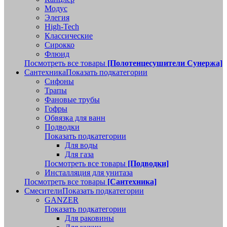
Модус
Элегия
High-Tech
Классические
Сирокко
Флюид
Посмотреть все товары
[Полотенцесушители Сунержа]
Сантехника
Показать подкатегории
Сифоны
Трапы
Фановые трубы
Гофры
Обвязка для ванн
Подводки
Показать подкатегории
Для воды
Для газа
Посмотреть все товары
[Подводки]
Инсталляция для унитаза
Посмотреть все товары
[Сантехника]
Смесители
Показать подкатегории
GANZER
Показать подкатегории
Для раковины