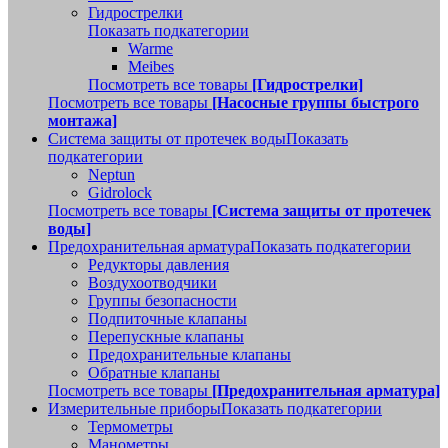
Гидрострелки
Показать подкатегории
Warme
Meibes
Посмотреть все товары
[Гидрострелки]
Посмотреть все товары
[Насосные группы быстрого
монтажа]
Система защиты от протечек воды
Показать
подкатегории
Neptun
Gidrolock
Посмотреть все товары
[Система защиты от протечек
воды]
Предохранительная арматура
Показать подкатегории
Редукторы давления
Воздухоотводчики
Группы безопасности
Подпиточные клапаны
Перепускные клапаны
Предохранительные клапаны
Обратные клапаны
Посмотреть все товары
[Предохранительная арматура]
Измерительные приборы
Показать подкатегории
Термометры
Манометры