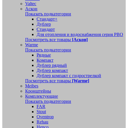
Valtec
Аскон
Показать подкатегории
Стандарт+
Дублер
Стандарт
Для отопления и водоснабжения серия РВО
Посмотреть все товары
[Аскон]
Warme
Показать подкатегории
Рядные
Компакт
Дублер рядный
Дублер компакт
Дублер компакт с гидрострелкой
Посмотреть все товары
[Warme]
Meibes
Кронштейны
Комплектующие
Показать подкатегории
FAR
Stout
Oventrop
Rehau
Henco