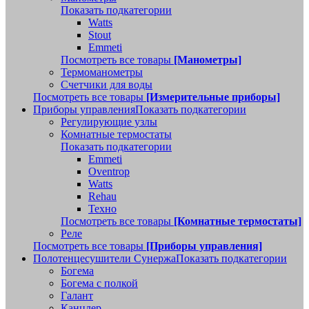
Показать подкатегории
Watts
Stout
Emmeti
Посмотреть все товары
[Манометры]
Термоманометры
Счетчики для воды
Посмотреть все товары
[Измерительные приборы]
Приборы управления
Показать подкатегории
Регулирующие узлы
Комнатные термостаты
Показать подкатегории
Emmeti
Oventrop
Watts
Rehau
Техно
Посмотреть все товары
[Комнатные термостаты]
Реле
Посмотреть все товары
[Приборы управления]
Полотенцесушители Сунержа
Показать подкатегории
Богема
Богема с полкой
Галант
Канцлер