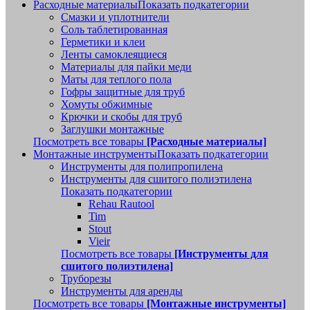
Расходные материалы
Показать подкатегории
Смазки и уплотнители
Соль таблетированная
Герметики и клеи
Ленты самоклеящиеся
Материалы для пайки меди
Маты для теплого пола
Гофры защитные для труб
Хомуты обжимные
Крючки и скобы для труб
Заглушки монтажные
Посмотреть все товары
[Расходные материалы]
Монтажные инструменты
Показать подкатегории
Инструменты для полипропилена
Инструменты для сшитого полиэтилена
Показать подкатегории
Rehau Rautool
Tim
Stout
Vieir
Посмотреть все товары
[Инструменты для
сшитого полиэтилена]
Труборезы
Инструменты для аренды
Посмотреть все товары
[Монтажные инструменты]