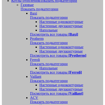
Котлы отопления
Показать подкатегории
Газовые
Показать подкатегории
Baxi
Показать подкатегории
Настенные одноконтурные
Настенные двухконтурные
Напольные
Посмотреть все товары
[Baxi]
Protherm
Показать подкатегории
Настенные одноконтунные
Настенные двухконтурные
Посмотреть все товары
[Protherm]
Ferroli
Показать подкатегории
Напольные
Посмотреть все товары
[Ferroli]
Vaillant
Показать подкатегории
Настенные одноконтурные
Настенные двухконтурные
Посмотреть все товары
[Vaillant]
ACV
Показать подкатегории