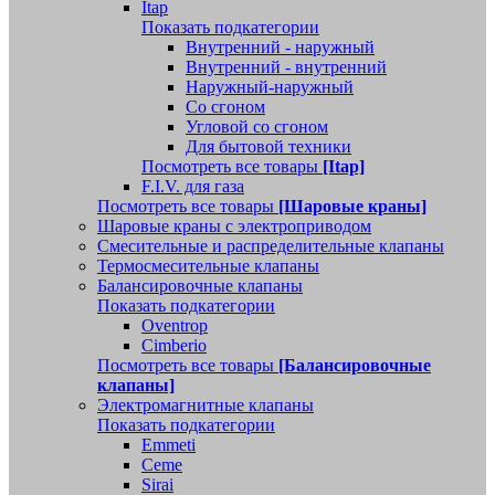
Itap
Показать подкатегории
Внутренний - наружный
Внутренний - внутренний
Наружный-наружный
Со сгоном
Угловой со сгоном
Для бытовой техники
Посмотреть все товары
[Itap]
F.I.V. для газа
Посмотреть все товары
[Шаровые краны]
Шаровые краны с электроприводом
Смесительные и распределительные клапаны
Термосмесительные клапаны
Балансировочные клапаны
Показать подкатегории
Oventrop
Cimberio
Посмотреть все товары
[Балансировочные
клапаны]
Электромагнитные клапаны
Показать подкатегории
Emmeti
Ceme
Sirai