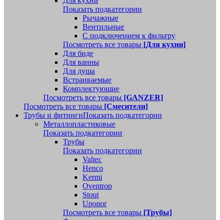
Для кухни
Показать подкатегории
Рычажные
Вентильные
С подключением к фильтру
Посмотреть все товары
[Для кухни]
Для биде
Для ванны
Для душа
Встраиваемые
Комплектующие
Посмотреть все товары
[GANZER]
Посмотреть все товары
[Смесители]
Трубы и фитинги
Показать подкатегории
Металлопластиковые
Показать подкатегории
Трубы
Показать подкатегории
Valtec
Henco
Kermi
Oventrop
Stout
Uponor
Посмотреть все товары
[Трубы]