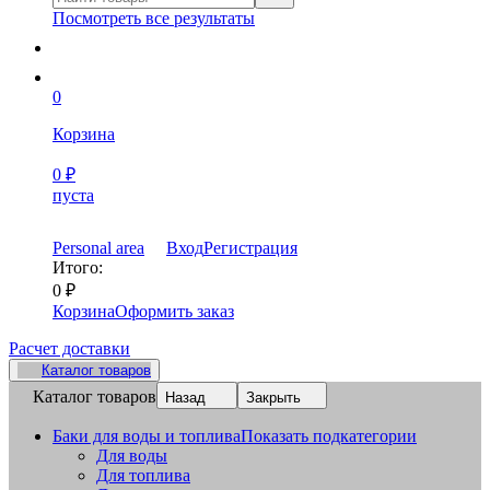
Посмотреть все результаты
0
Корзина
0
₽
пуста
Personal area
Вход
Регистрация
Итого:
0
₽
Корзина
Оформить заказ
Расчет доставки
Каталог товаров
Каталог товаров
Назад
Закрыть
Баки для воды и топлива
Показать подкатегории
Для воды
Для топлива