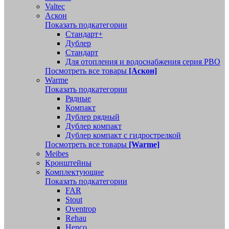
Valtec
Аскон
Показать подкатегории
Стандарт+
Дублер
Стандарт
Для отопления и водоснабжения серия РВО
Посмотреть все товары
[Аскон]
Warme
Показать подкатегории
Рядные
Компакт
Дублер рядный
Дублер компакт
Дублер компакт с гидрострелкой
Посмотреть все товары
[Warme]
Meibes
Кронштейны
Комплектующие
Показать подкатегории
FAR
Stout
Oventrop
Rehau
Henco