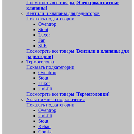
Посмотреть все товары
[Электромагнитные
клапаны]
Вентили и клапаны для радиаторов
Показать подкатегории
Oventrop
Stout
Luxor
Far
SPK
Посмотреть все товары
[Вентили и клапаны для
радиаторов]
Термоголовки
Показать подкатегории
Oventrop
Stout
Luxor
Uni-fitt
Посмотреть все товары
[Термоголовки]
Узлы нижнего подключения
Показать подкатегории
Oventrop
Uni-fitt
Stout
Rehau
Comisa