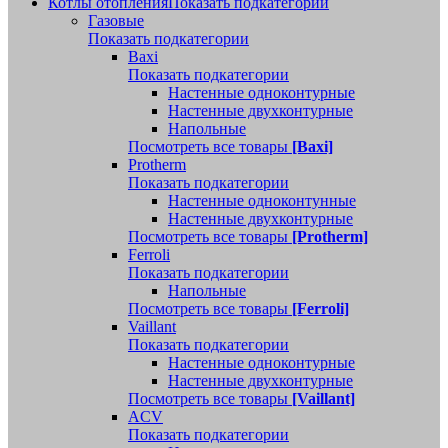
Котлы отопления
Показать подкатегории
Газовые
Показать подкатегории
Baxi
Показать подкатегории
Настенные одноконтурные
Настенные двухконтурные
Напольные
Посмотреть все товары
[Baxi]
Protherm
Показать подкатегории
Настенные одноконтунные
Настенные двухконтурные
Посмотреть все товары
[Protherm]
Ferroli
Показать подкатегории
Напольные
Посмотреть все товары
[Ferroli]
Vaillant
Показать подкатегории
Настенные одноконтурные
Настенные двухконтурные
Посмотреть все товары
[Vaillant]
ACV
Показать подкатегории