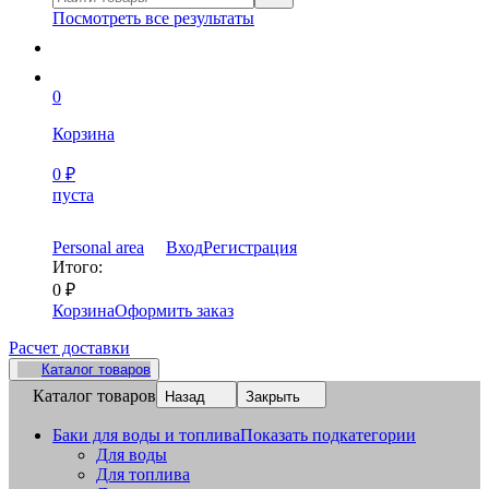
Посмотреть все результаты
0
Корзина
0
₽
пуста
Personal area
Вход
Регистрация
Итого:
0
₽
Корзина
Оформить заказ
Расчет доставки
Каталог товаров
Каталог товаров
Назад
Закрыть
Баки для воды и топлива
Показать подкатегории
Для воды
Для топлива