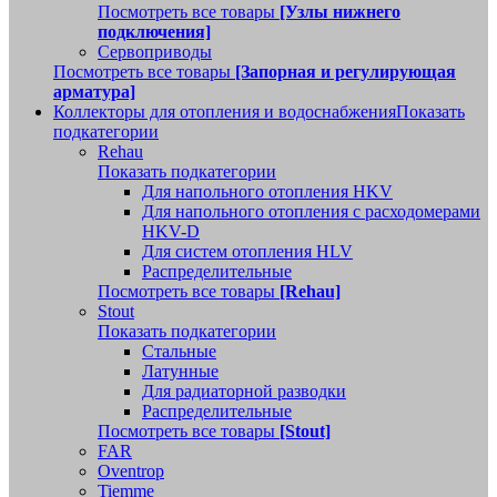
Посмотреть все товары
[Узлы нижнего
подключения]
Сервоприводы
Посмотреть все товары
[Запорная и регулирующая
арматура]
Коллекторы для отопления и водоснабжения
Показать
подкатегории
Rehau
Показать подкатегории
Для напольного отопления HKV
Для напольного отопления с расходомерами
HKV-D
Для систем отопления HLV
Распределительные
Посмотреть все товары
[Rehau]
Stout
Показать подкатегории
Стальные
Латунные
Для радиаторной разводки
Распределительные
Посмотреть все товары
[Stout]
FAR
Oventrop
Tiemme