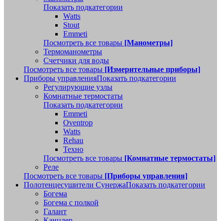
Показать подкатегории
Watts
Stout
Emmeti
Посмотреть все товары
[Манометры]
Термоманометры
Счетчики для воды
Посмотреть все товары
[Измерительные приборы]
Приборы управления
Показать подкатегории
Регулирующие узлы
Комнатные термостаты
Показать подкатегории
Emmeti
Oventrop
Watts
Rehau
Техно
Посмотреть все товары
[Комнатные термостаты]
Реле
Посмотреть все товары
[Приборы управления]
Полотенцесушители Сунержа
Показать подкатегории
Богема
Богема с полкой
Галант
Канцлер