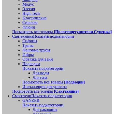
Модус
Элегия
High-Tech
Классические
Сирокко
Флюид
Посмотреть все товары
[Полотенцесушители Сунержа]
Сантехника
Показать подкатегории
Сифоны
Трапы
Фановые трубы
Гофры
Обвязка для ванн
Подводки
Показать подкатегории
Для воды
Для газа
Посмотреть все товары
[Подводки]
Инсталляция для унитаза
Посмотреть все товары
[Сантехника]
Смесители
Показать подкатегории
GANZER
Показать подкатегории
Для раковины