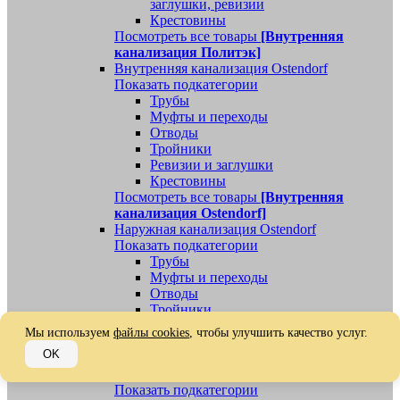
заглушки, ревизии
Крестовины
Посмотреть все товары
[Внутренняя
канализация Политэк]
Внутренняя канализация Ostendorf
Показать подкатегории
Трубы
Муфты и переходы
Отводы
Тройники
Ревизии и заглушки
Крестовины
Посмотреть все товары
[Внутренняя
канализация Ostendorf]
Наружная канализация Ostendorf
Показать подкатегории
Трубы
Муфты и переходы
Отводы
Тройники
Ревизии, заглушки, обратные клапаны
Мы используем
файлы cookies
, чтобы улучшить качество услуг.
Посмотреть все товары
[Наружная
OK
канализация Ostendorf]
Наружная канализация
Показать подкатегории