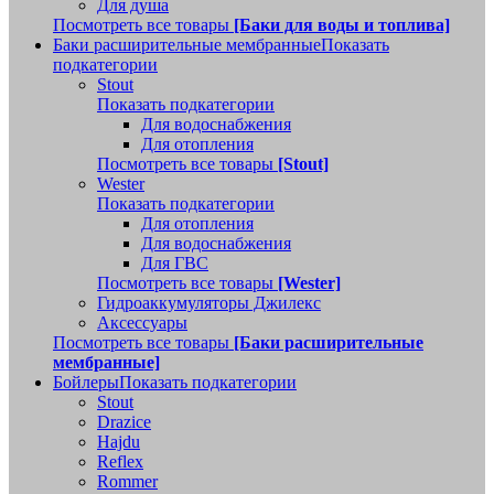
Для душа
Посмотреть все товары
[Баки для воды и топлива]
Баки расширительные мембранные
Показать
подкатегории
Stout
Показать подкатегории
Для водоснабжения
Для отопления
Посмотреть все товары
[Stout]
Wester
Показать подкатегории
Для отопления
Для водоснабжения
Для ГВС
Посмотреть все товары
[Wester]
Гидроаккумуляторы Джилекс
Аксессуары
Посмотреть все товары
[Баки расширительные
мембранные]
Бойлеры
Показать подкатегории
Stout
Drazice
Hajdu
Reflex
Rommer