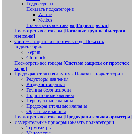
Гидрострелки
Показать подкатегории
Warme
Meibes
Посмотреть все товары
[Гидрострелки]
Посмотреть все товары
[Насосные группы быстрого
монтажа]
Система защиты от протечек воды
Показать
подкатегории
Neptun
Gidrolock
Посмотреть все товары
[Система защиты от протечек
воды]
Предохранительная арматура
Показать подкатегории
Редукторы давления
Воздухоотводчики
Группы безопасности
Подпиточные клапаны
Перепускные клапаны
Предохранительные клапаны
Обратные клапаны
Посмотреть все товары
[Предохранительная арматура]
Измерительные приборы
Показать подкатегории
Термометры
Манометры