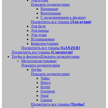
Для кухни
Показать подкатегории
Рычажные
Вентильные
С подключением к фильтру
Посмотреть все товары
[Для кухни]
Для биде
Для ванны
Для душа
Встраиваемые
Комплектующие
Посмотреть все товары
[GANZER]
Посмотреть все товары
[Смесители]
Трубы и фитинги
Показать подкатегории
Металлопластиковые
Показать подкатегории
Трубы
Показать подкатегории
Valtec
Henco
Kermi
Oventrop
Stout
Uponor
Посмотреть все товары
[Трубы]