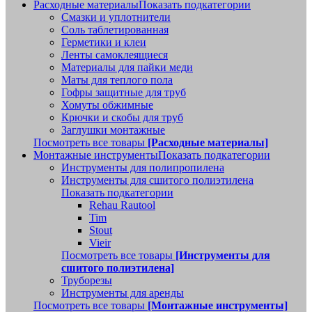
Расходные материалы
Показать подкатегории
Смазки и уплотнители
Соль таблетированная
Герметики и клеи
Ленты самоклеящиеся
Материалы для пайки меди
Маты для теплого пола
Гофры защитные для труб
Хомуты обжимные
Крючки и скобы для труб
Заглушки монтажные
Посмотреть все товары
[Расходные материалы]
Монтажные инструменты
Показать подкатегории
Инструменты для полипропилена
Инструменты для сшитого полиэтилена
Показать подкатегории
Rehau Rautool
Tim
Stout
Vieir
Посмотреть все товары
[Инструменты для
сшитого полиэтилена]
Труборезы
Инструменты для аренды
Посмотреть все товары
[Монтажные инструменты]