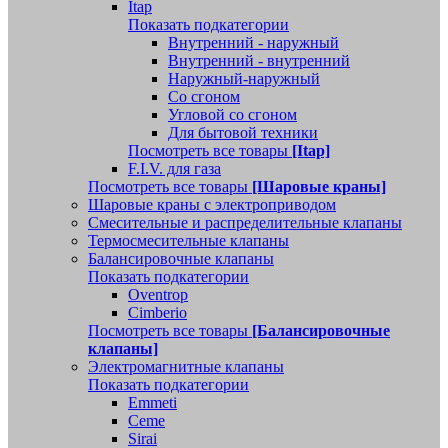
Itap
Показать подкатегории
Внутренний - наружный
Внутренний - внутренний
Наружный-наружный
Со сгоном
Угловой со сгоном
Для бытовой техники
Посмотреть все товары
[Itap]
F.I.V. для газа
Посмотреть все товары
[Шаровые краны]
Шаровые краны с электроприводом
Смесительные и распределительные клапаны
Термосмесительные клапаны
Балансировочные клапаны
Показать подкатегории
Oventrop
Cimberio
Посмотреть все товары
[Балансировочные
клапаны]
Электромагнитные клапаны
Показать подкатегории
Emmeti
Ceme
Sirai