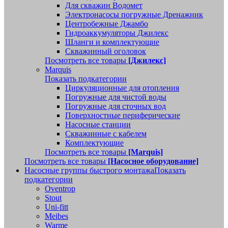
Для скважин Водомет
Электронасосы погружные Дренажник
Центробежные Джамбо
Гидроаккумуляторы Джилекс
Шланги и комплектующие
Скважинный оголовок
Посмотреть все товары
[Джилекс]
Marquis
Показать подкатегории
Циркуляционные для отопления
Погружные для чистой воды
Погружные для сточных вод
Поверхностные периферические
Насосные станции
Скважинные с кабелем
Комплектующие
Посмотреть все товары
[Marquis]
Посмотреть все товары
[Насосное оборудование]
Насосные группы быстрого монтажа
Показать
подкатегории
Oventrop
Stout
Uni-fitt
Meibes
Warme