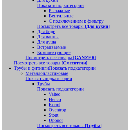
Для кухни
Показать подкатегории
Рычажные
Вентильные
С подключением к фильтру
Посмотреть все товары
[Для кухни]
Для биде
Для ванны
Для душа
Встраиваемые
Комплектующие
Посмотреть все товары
[GANZER]
Посмотреть все товары
[Смесители]
Трубы и фитинги
Показать подкатегории
Металлопластиковые
Показать подкатегории
Трубы
Показать подкатегории
Valtec
Henco
Kermi
Oventrop
Stout
Uponor
Посмотреть все товары
[Трубы]