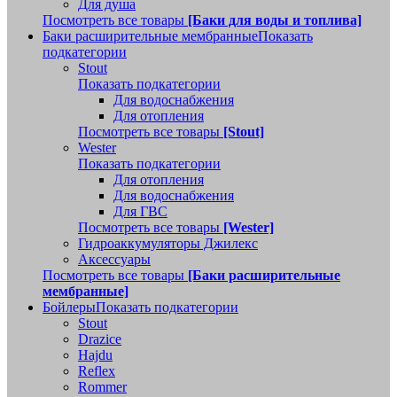
Для душа
Посмотреть все товары
[Баки для воды и топлива]
Баки расширительные мембранные
Показать
подкатегории
Stout
Показать подкатегории
Для водоснабжения
Для отопления
Посмотреть все товары
[Stout]
Wester
Показать подкатегории
Для отопления
Для водоснабжения
Для ГВС
Посмотреть все товары
[Wester]
Гидроаккумуляторы Джилекс
Аксессуары
Посмотреть все товары
[Баки расширительные
мембранные]
Бойлеры
Показать подкатегории
Stout
Drazice
Hajdu
Reflex
Rommer