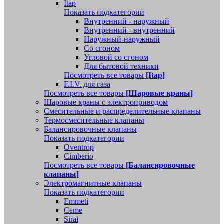
Itap
Показать подкатегории
Внутренний - наружный
Внутренний - внутренний
Наружный-наружный
Со сгоном
Угловой со сгоном
Для бытовой техники
Посмотреть все товары
[Itap]
F.I.V. для газа
Посмотреть все товары
[Шаровые краны]
Шаровые краны с электроприводом
Смесительные и распределительные клапаны
Термосмесительные клапаны
Балансировочные клапаны
Показать подкатегории
Oventrop
Cimberio
Посмотреть все товары
[Балансировочные
клапаны]
Электромагнитные клапаны
Показать подкатегории
Emmeti
Ceme
Sirai