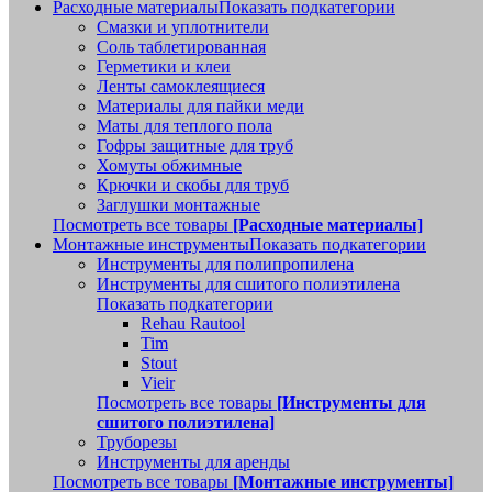
Расходные материалы
Показать подкатегории
Смазки и уплотнители
Соль таблетированная
Герметики и клеи
Ленты самоклеящиеся
Материалы для пайки меди
Маты для теплого пола
Гофры защитные для труб
Хомуты обжимные
Крючки и скобы для труб
Заглушки монтажные
Посмотреть все товары
[Расходные материалы]
Монтажные инструменты
Показать подкатегории
Инструменты для полипропилена
Инструменты для сшитого полиэтилена
Показать подкатегории
Rehau Rautool
Tim
Stout
Vieir
Посмотреть все товары
[Инструменты для
сшитого полиэтилена]
Труборезы
Инструменты для аренды
Посмотреть все товары
[Монтажные инструменты]