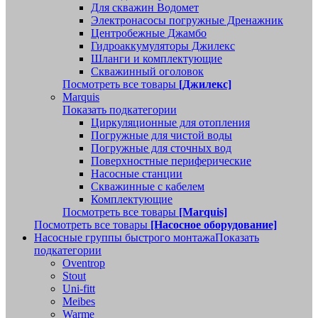
Для скважин Водомет
Электронасосы погружные Дренажник
Центробежные Джамбо
Гидроаккумуляторы Джилекс
Шланги и комплектующие
Скважинный оголовок
Посмотреть все товары
[Джилекс]
Marquis
Показать подкатегории
Циркуляционные для отопления
Погружные для чистой воды
Погружные для сточных вод
Поверхностные периферические
Насосные станции
Скважинные с кабелем
Комплектующие
Посмотреть все товары
[Marquis]
Посмотреть все товары
[Насосное оборудование]
Насосные группы быстрого монтажа
Показать
подкатегории
Oventrop
Stout
Uni-fitt
Meibes
Warme