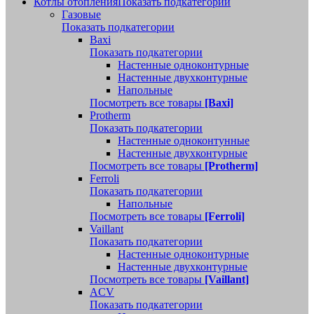
Котлы отопления
Показать подкатегории
Газовые
Показать подкатегории
Baxi
Показать подкатегории
Настенные одноконтурные
Настенные двухконтурные
Напольные
Посмотреть все товары
[Baxi]
Protherm
Показать подкатегории
Настенные одноконтунные
Настенные двухконтурные
Посмотреть все товары
[Protherm]
Ferroli
Показать подкатегории
Напольные
Посмотреть все товары
[Ferroli]
Vaillant
Показать подкатегории
Настенные одноконтурные
Настенные двухконтурные
Посмотреть все товары
[Vaillant]
ACV
Показать подкатегории