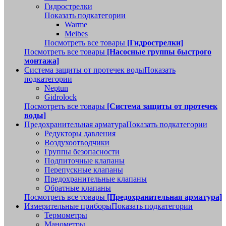
Гидрострелки
Показать подкатегории
Warme
Meibes
Посмотреть все товары
[Гидрострелки]
Посмотреть все товары
[Насосные группы быстрого
монтажа]
Система защиты от протечек воды
Показать
подкатегории
Neptun
Gidrolock
Посмотреть все товары
[Система защиты от протечек
воды]
Предохранительная арматура
Показать подкатегории
Редукторы давления
Воздухоотводчики
Группы безопасности
Подпиточные клапаны
Перепускные клапаны
Предохранительные клапаны
Обратные клапаны
Посмотреть все товары
[Предохранительная арматура]
Измерительные приборы
Показать подкатегории
Термометры
Манометры