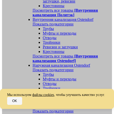
заглушки, ревизии
Крестовины
Посмотреть все товары
[Внутренняя
канализация Политэк]
Внутренняя канализация Ostendorf
Показать подкатегории
Трубы
Муфты и переходы
Отводы
Тройники
Ревизии и заглушки
Крестовины
Посмотреть все товары
[Внутренняя
канализация Ostendorf]
Наружная канализация Ostendorf
Показать подкатегории
Трубы
Муфты и переходы
Отводы
Тройники
Ревизии, заглушки, обратные клапаны
Мы используем
файлы cookies
, чтобы улучшить качество услуг.
Посмотреть все товары
[Наружная
OK
канализация Ostendorf]
Наружная канализация
Показать подкатегории