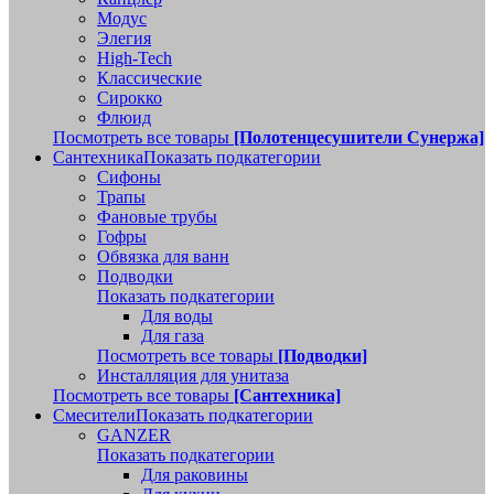
Модус
Элегия
High-Tech
Классические
Сирокко
Флюид
Посмотреть все товары
[Полотенцесушители Сунержа]
Сантехника
Показать подкатегории
Сифоны
Трапы
Фановые трубы
Гофры
Обвязка для ванн
Подводки
Показать подкатегории
Для воды
Для газа
Посмотреть все товары
[Подводки]
Инсталляция для унитаза
Посмотреть все товары
[Сантехника]
Смесители
Показать подкатегории
GANZER
Показать подкатегории
Для раковины