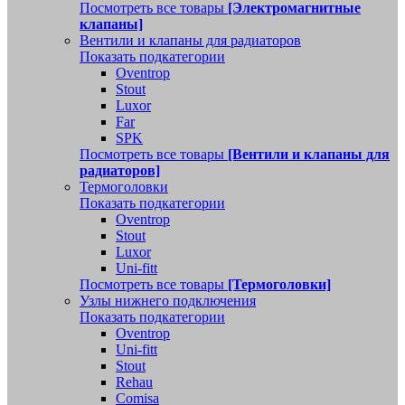
Посмотреть все товары
[Электромагнитные
клапаны]
Вентили и клапаны для радиаторов
Показать подкатегории
Oventrop
Stout
Luxor
Far
SPK
Посмотреть все товары
[Вентили и клапаны для
радиаторов]
Термоголовки
Показать подкатегории
Oventrop
Stout
Luxor
Uni-fitt
Посмотреть все товары
[Термоголовки]
Узлы нижнего подключения
Показать подкатегории
Oventrop
Uni-fitt
Stout
Rehau
Comisa