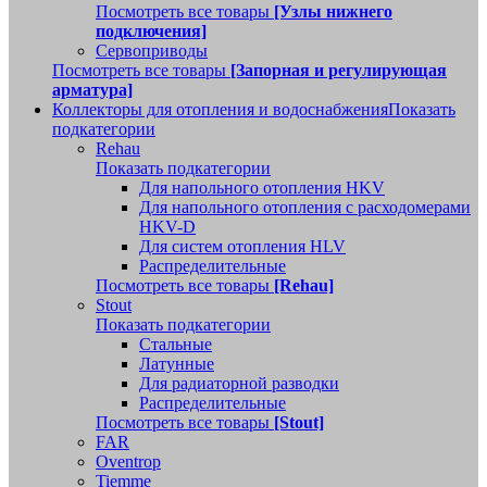
Посмотреть все товары
[Узлы нижнего
подключения]
Сервоприводы
Посмотреть все товары
[Запорная и регулирующая
арматура]
Коллекторы для отопления и водоснабжения
Показать
подкатегории
Rehau
Показать подкатегории
Для напольного отопления HKV
Для напольного отопления с расходомерами
HKV-D
Для систем отопления HLV
Распределительные
Посмотреть все товары
[Rehau]
Stout
Показать подкатегории
Стальные
Латунные
Для радиаторной разводки
Распределительные
Посмотреть все товары
[Stout]
FAR
Oventrop
Tiemme