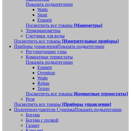
Показать подкатегории
Watts
Stout
Emmeti
Посмотреть все товары
[Манометры]
Термоманометры
Счетчики для воды
Посмотреть все товары
[Измерительные приборы]
Приборы управления
Показать подкатегории
Регулирующие узлы
Комнатные термостаты
Показать подкатегории
Emmeti
Oventrop
Watts
Rehau
Техно
Посмотреть все товары
[Комнатные термостаты]
Реле
Посмотреть все товары
[Приборы управления]
Полотенцесушители Сунержа
Показать подкатегории
Богема
Богема с полкой
Галант
Канцлер