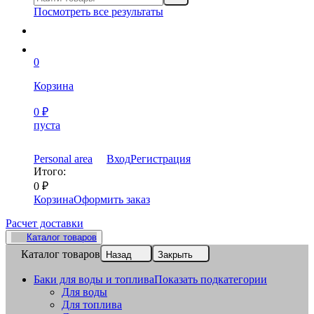
Посмотреть все результаты
0
Корзина
0
₽
пуста
Personal area
Вход
Регистрация
Итого:
0
₽
Корзина
Оформить заказ
Расчет доставки
Каталог товаров
Каталог товаров
Назад
Закрыть
Баки для воды и топлива
Показать подкатегории
Для воды
Для топлива