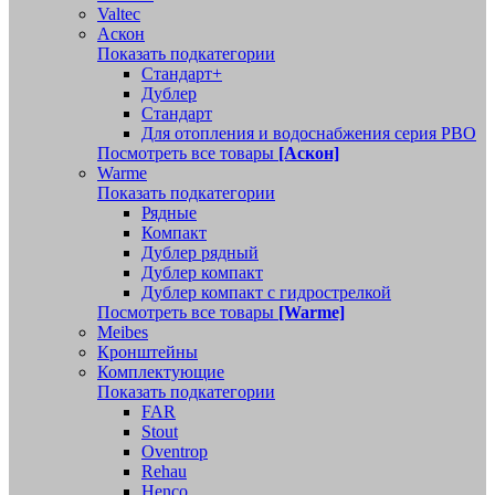
Valtec
Аскон
Показать подкатегории
Стандарт+
Дублер
Стандарт
Для отопления и водоснабжения серия РВО
Посмотреть все товары
[Аскон]
Warme
Показать подкатегории
Рядные
Компакт
Дублер рядный
Дублер компакт
Дублер компакт с гидрострелкой
Посмотреть все товары
[Warme]
Meibes
Кронштейны
Комплектующие
Показать подкатегории
FAR
Stout
Oventrop
Rehau
Henco