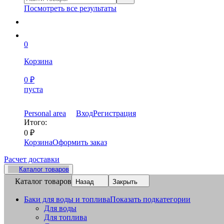
Посмотреть все результаты
0
Корзина
0
₽
пуста
Personal area
Вход
Регистрация
Итого:
0
₽
Корзина
Оформить заказ
Расчет доставки
Каталог товаров
Каталог товаров
Назад
Закрыть
Баки для воды и топлива
Показать подкатегории
Для воды
Для топлива