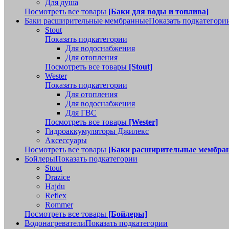
Для душа
Посмотреть все товары
[Баки для воды и топлива]
Баки расширительные мембранные
Показать подкатегори
Stout
Показать подкатегории
Для водоснабжения
Для отопления
Посмотреть все товары
[Stout]
Wester
Показать подкатегории
Для отопления
Для водоснабжения
Для ГВС
Посмотреть все товары
[Wester]
Гидроаккумуляторы Джилекс
Аксессуары
Посмотреть все товары
[Баки расширительные мембра
Бойлеры
Показать подкатегории
Stout
Drazice
Hajdu
Reflex
Rommer
Посмотреть все товары
[Бойлеры]
Водонагреватели
Показать подкатегории