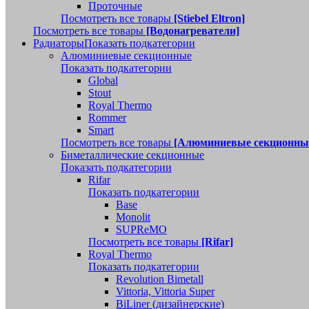
Проточные
Посмотреть все товары
[Stiebel Eltron]
Посмотреть все товары
[Водонагреватели]
Радиаторы
Показать подкатегории
Алюминиевые секционные
Показать подкатегории
Global
Stout
Royal Thermo
Rommer
Smart
Посмотреть все товары
[Алюминиевые секционны
Биметаллические секционные
Показать подкатегории
Rifar
Показать подкатегории
Base
Monolit
SUPReMO
Посмотреть все товары
[Rifar]
Royal Thermo
Показать подкатегории
Revolution Bimetall
Vittoria, Vittoria Super
BiLiner (дизайнерские)