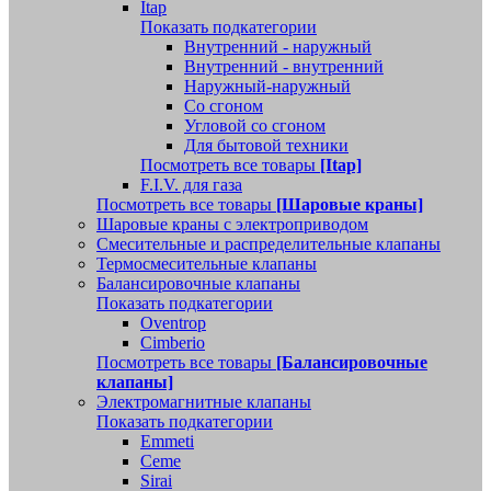
Itap
Показать подкатегории
Внутренний - наружный
Внутренний - внутренний
Наружный-наружный
Со сгоном
Угловой со сгоном
Для бытовой техники
Посмотреть все товары
[Itap]
F.I.V. для газа
Посмотреть все товары
[Шаровые краны]
Шаровые краны с электроприводом
Смесительные и распределительные клапаны
Термосмесительные клапаны
Балансировочные клапаны
Показать подкатегории
Oventrop
Cimberio
Посмотреть все товары
[Балансировочные
клапаны]
Электромагнитные клапаны
Показать подкатегории
Emmeti
Ceme
Sirai