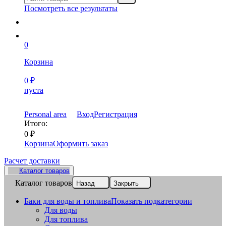
Посмотреть все результаты
0
Корзина
0
₽
пуста
Personal area
Вход
Регистрация
Итого:
0
₽
Корзина
Оформить заказ
Расчет доставки
Каталог товаров
Каталог товаров
Назад
Закрыть
Баки для воды и топлива
Показать подкатегории
Для воды
Для топлива