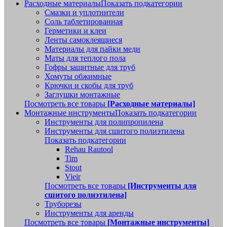
Расходные материалы
Показать подкатегории
Смазки и уплотнители
Соль таблетированная
Герметики и клеи
Ленты самоклеящиеся
Материалы для пайки меди
Маты для теплого пола
Гофры защитные для труб
Хомуты обжимные
Крючки и скобы для труб
Заглушки монтажные
Посмотреть все товары
[Расходные материалы]
Монтажные инструменты
Показать подкатегории
Инструменты для полипропилена
Инструменты для сшитого полиэтилена
Показать подкатегории
Rehau Rautool
Tim
Stout
Vieir
Посмотреть все товары
[Инструменты для
сшитого полиэтилена]
Труборезы
Инструменты для аренды
Посмотреть все товары
[Монтажные инструменты]