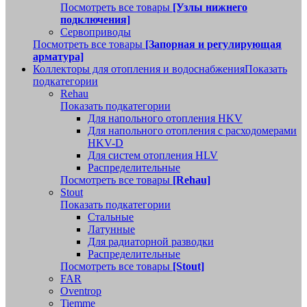
Посмотреть все товары
[Узлы нижнего
подключения]
Сервоприводы
Посмотреть все товары
[Запорная и регулирующая
арматура]
Коллекторы для отопления и водоснабжения
Показать
подкатегории
Rehau
Показать подкатегории
Для напольного отопления HKV
Для напольного отопления с расходомерами
HKV-D
Для систем отопления HLV
Распределительные
Посмотреть все товары
[Rehau]
Stout
Показать подкатегории
Стальные
Латунные
Для радиаторной разводки
Распределительные
Посмотреть все товары
[Stout]
FAR
Oventrop
Tiemme