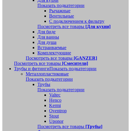
Для кухни
Показать подкатегории
Рычажные
Вентильные
С подключением к фильтру
Посмотреть все товары
[Для кухни]
Для биде
Для ванны
Для душа
Встраиваемые
Комплектующие
Посмотреть все товары
[GANZER]
Посмотреть все товары
[Смесители]
Трубы и фитинги
Показать подкатегории
Металлопластиковые
Показать подкатегории
Трубы
Показать подкатегории
Valtec
Henco
Kermi
Oventrop
Stout
Uponor
Посмотреть все товары
[Трубы]