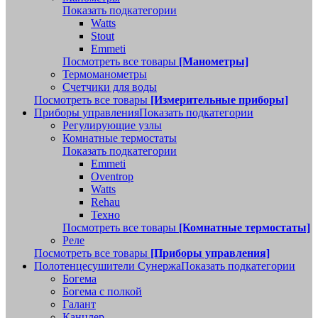
Показать подкатегории
Watts
Stout
Emmeti
Посмотреть все товары
[Манометры]
Термоманометры
Счетчики для воды
Посмотреть все товары
[Измерительные приборы]
Приборы управления
Показать подкатегории
Регулирующие узлы
Комнатные термостаты
Показать подкатегории
Emmeti
Oventrop
Watts
Rehau
Техно
Посмотреть все товары
[Комнатные термостаты]
Реле
Посмотреть все товары
[Приборы управления]
Полотенцесушители Сунержа
Показать подкатегории
Богема
Богема с полкой
Галант
Канцлер