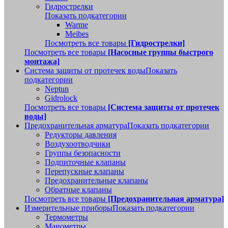
Гидрострелки
Показать подкатегории
Warme
Meibes
Посмотреть все товары
[Гидрострелки]
Посмотреть все товары
[Насосные группы быстрого
монтажа]
Система защиты от протечек воды
Показать
подкатегории
Neptun
Gidrolock
Посмотреть все товары
[Система защиты от протечек
воды]
Предохранительная арматура
Показать подкатегории
Редукторы давления
Воздухоотводчики
Группы безопасности
Подпиточные клапаны
Перепускные клапаны
Предохранительные клапаны
Обратные клапаны
Посмотреть все товары
[Предохранительная арматура]
Измерительные приборы
Показать подкатегории
Термометры
Манометры