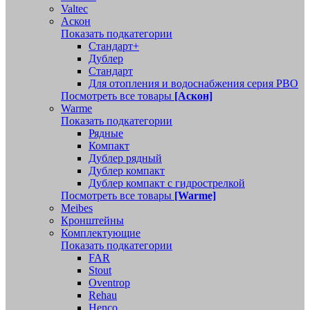
Valtec
Аскон
Показать подкатегории
Стандарт+
Дублер
Стандарт
Для отопления и водоснабжения серия РВО
Посмотреть все товары
[Аскон]
Warme
Показать подкатегории
Рядные
Компакт
Дублер рядный
Дублер компакт
Дублер компакт с гидрострелкой
Посмотреть все товары
[Warme]
Meibes
Кронштейны
Комплектующие
Показать подкатегории
FAR
Stout
Oventrop
Rehau
Henco