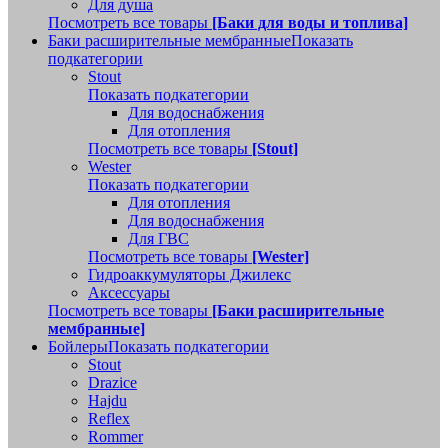
Для душа
Посмотреть все товары
[Баки для воды и топлива]
Баки расширительные мембранные
Показать
подкатегории
Stout
Показать подкатегории
Для водоснабжения
Для отопления
Посмотреть все товары
[Stout]
Wester
Показать подкатегории
Для отопления
Для водоснабжения
Для ГВС
Посмотреть все товары
[Wester]
Гидроаккумуляторы Джилекс
Аксессуары
Посмотреть все товары
[Баки расширительные
мембранные]
Бойлеры
Показать подкатегории
Stout
Drazice
Hajdu
Reflex
Rommer