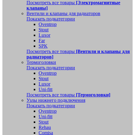
Посмотреть все товары
[Электромагнитные
клапаны]
Вентили и клапаны для радиаторов
Показать подкатегории
Oventrop
Stout
Luxor
Far
SPK
Посмотреть все товары
[Вентили и клапаны для
радиаторов]
Термоголовки
Показать подкатегории
Oventrop
Stout
Luxor
Uni-fitt
Посмотреть все товары
[Термоголовки]
Узлы нижнего подключения
Показать подкатегории
Oventrop
Uni-fitt
Stout
Rehau
Comisa