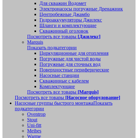
Для скважин Водомет
Электронасосы погружные Дренажник
Центробежные Джамбо
Гидроаккумуляторы Джилекс
Шланги и комплектующие
Скважинный оголовок
Посмотреть все товары
[Джилекс]
Marquis
Показать подкатегории
Циркуляционные для отопления
Погружные для чистой воды
Погружные для сточных вод
Поверхностные периферические
Насосные станции
Скважинные с кабелем
Комплектующие
Посмотреть все товары
[Marquis]
Посмотреть все товары
[Насосное оборудование]
Насосные группы быстрого монтажа
Показать
подкатегории
Oventrop
Stout
Uni-fitt
Meibes
Warme