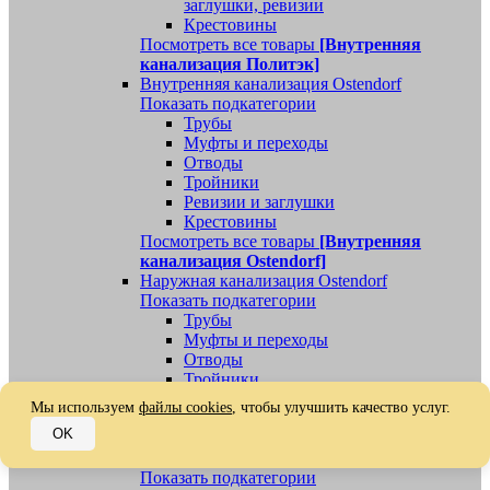
заглушки, ревизии
Крестовины
Посмотреть все товары
[Внутренняя
канализация Политэк]
Внутренняя канализация Ostendorf
Показать подкатегории
Трубы
Муфты и переходы
Отводы
Тройники
Ревизии и заглушки
Крестовины
Посмотреть все товары
[Внутренняя
канализация Ostendorf]
Наружная канализация Ostendorf
Показать подкатегории
Трубы
Муфты и переходы
Отводы
Тройники
Ревизии, заглушки, обратные клапаны
Мы используем
файлы cookies
, чтобы улучшить качество услуг.
Посмотреть все товары
[Наружная
OK
канализация Ostendorf]
Наружная канализация
Показать подкатегории