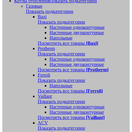
Котлы отопления
Показать подкатегории
Газовые
Показать подкатегории
Baxi
Показать подкатегории
Настенные одноконтурные
Настенные двухконтурные
Напольные
Посмотреть все товары
[Baxi]
Protherm
Показать подкатегории
Настенные одноконтунные
Настенные двухконтурные
Посмотреть все товары
[Protherm]
Ferroli
Показать подкатегории
Напольные
Посмотреть все товары
[Ferroli]
Vaillant
Показать подкатегории
Настенные одноконтурные
Настенные двухконтурные
Посмотреть все товары
[Vaillant]
ACV
Показать подкатегории