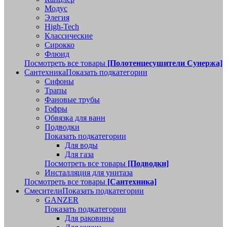
Модус
Элегия
High-Tech
Классические
Сирокко
Флюид
Посмотреть все товары
[Полотенцесушители Сунержа]
Сантехника
Показать подкатегории
Сифоны
Трапы
Фановые трубы
Гофры
Обвязка для ванн
Подводки
Показать подкатегории
Для воды
Для газа
Посмотреть все товары
[Подводки]
Инсталляция для унитаза
Посмотреть все товары
[Сантехника]
Смесители
Показать подкатегории
GANZER
Показать подкатегории
Для раковины