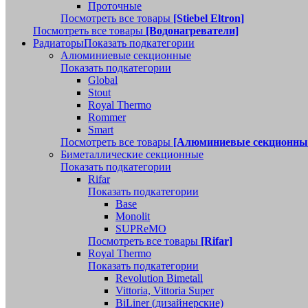
Проточные
Посмотреть все товары
[Stiebel Eltron]
Посмотреть все товары
[Водонагреватели]
Радиаторы
Показать подкатегории
Алюминиевые секционные
Показать подкатегории
Global
Stout
Royal Thermo
Rommer
Smart
Посмотреть все товары
[Алюминиевые секционны
Биметаллические секционные
Показать подкатегории
Rifar
Показать подкатегории
Base
Monolit
SUPReMO
Посмотреть все товары
[Rifar]
Royal Thermo
Показать подкатегории
Revolution Bimetall
Vittoria, Vittoria Super
BiLiner (дизайнерские)