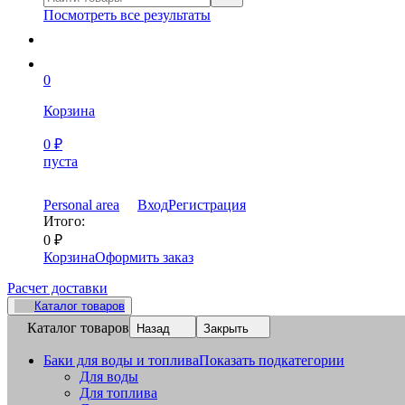
Посмотреть все результаты
0
Корзина
0
₽
пуста
Personal area
Вход
Регистрация
Итого:
0
₽
Корзина
Оформить заказ
Расчет доставки
Каталог товаров
Каталог товаров
Назад
Закрыть
Баки для воды и топлива
Показать подкатегории
Для воды
Для топлива