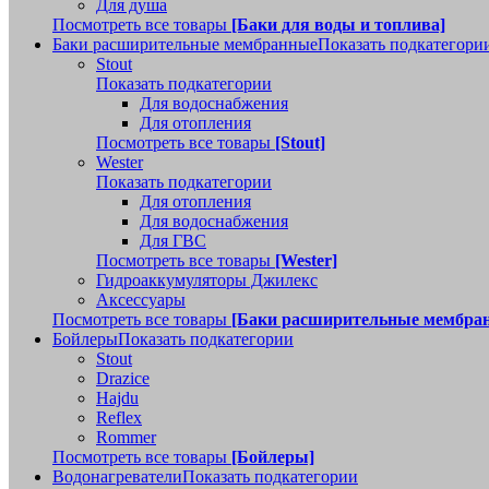
Для душа
Посмотреть все товары
[Баки для воды и топлива]
Баки расширительные мембранные
Показать подкатегори
Stout
Показать подкатегории
Для водоснабжения
Для отопления
Посмотреть все товары
[Stout]
Wester
Показать подкатегории
Для отопления
Для водоснабжения
Для ГВС
Посмотреть все товары
[Wester]
Гидроаккумуляторы Джилекс
Аксессуары
Посмотреть все товары
[Баки расширительные мембра
Бойлеры
Показать подкатегории
Stout
Drazice
Hajdu
Reflex
Rommer
Посмотреть все товары
[Бойлеры]
Водонагреватели
Показать подкатегории