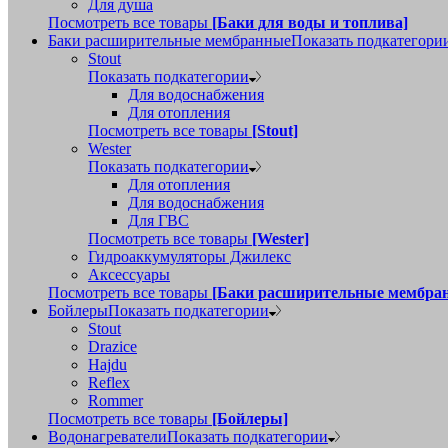
Для душа
Посмотреть все товары
[Баки для воды и топлива]
Баки расширительные мембранные
Показать подкатегори
Stout
Показать подкатегории
Для водоснабжения
Для отопления
Посмотреть все товары
[Stout]
Wester
Показать подкатегории
Для отопления
Для водоснабжения
Для ГВС
Посмотреть все товары
[Wester]
Гидроаккумуляторы Джилекс
Аксессуары
Посмотреть все товары
[Баки расширительные мембра
Бойлеры
Показать подкатегории
Stout
Drazice
Hajdu
Reflex
Rommer
Посмотреть все товары
[Бойлеры]
Водонагреватели
Показать подкатегории