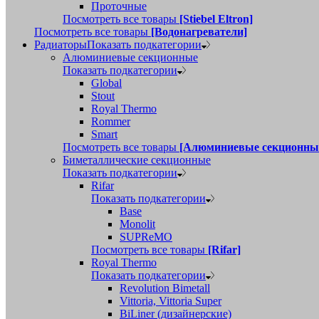
Проточные
Посмотреть все товары
[Stiebel Eltron]
Посмотреть все товары
[Водонагреватели]
Радиаторы
Показать подкатегории
Алюминиевые секционные
Показать подкатегории
Global
Stout
Royal Thermo
Rommer
Smart
Посмотреть все товары
[Алюминиевые секционны
Биметаллические секционные
Показать подкатегории
Rifar
Показать подкатегории
Base
Monolit
SUPReMO
Посмотреть все товары
[Rifar]
Royal Thermo
Показать подкатегории
Revolution Bimetall
Vittoria, Vittoria Super
BiLiner (дизайнерские)