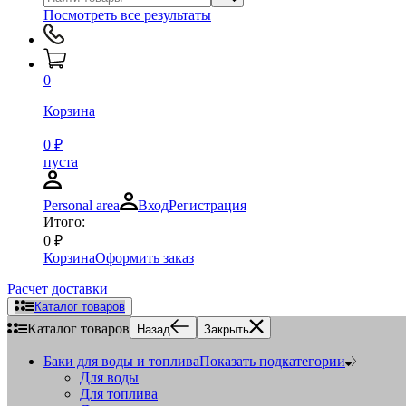
Посмотреть все результаты
0
Корзина
0
₽
пуста
Personal area
Вход
Регистрация
Итого:
0
₽
Корзина
Оформить заказ
Расчет доставки
Каталог товаров
Каталог товаров
Назад
Закрыть
Баки для воды и топлива
Показать подкатегории
Для воды
Для топлива