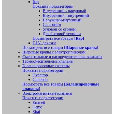
Itap
Показать подкатегории
Внутренний - наружный
Внутренний - внутренний
Наружный-наружный
Со сгоном
Угловой со сгоном
Для бытовой техники
Посмотреть все товары
[Itap]
F.I.V. для газа
Посмотреть все товары
[Шаровые краны]
Шаровые краны с электроприводом
Смесительные и распределительные клапаны
Термосмесительные клапаны
Балансировочные клапаны
Показать подкатегории
Oventrop
Cimberio
Посмотреть все товары
[Балансировочные
клапаны]
Электромагнитные клапаны
Показать подкатегории
Emmeti
Ceme
Sirai