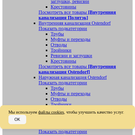
заглушки, ревизии
Крестовины
Посмотреть все товары
[Внутренняя
канализация Политэк]
Внутренняя канализация Ostendorf
Показать подкатегории
Трубы
Муфты и переходы
Отводы
Тройники
Ревизии и заглушки
Крестовины
Посмотреть все товары
[Внутренняя
канализация Ostendorf]
Наружная канализация Ostendorf
Показать подкатегории
Трубы
Муфты и переходы
Отводы
Тройники
Ревизии, заглушки, обратные клапаны
Мы используем
файлы cookies
, чтобы улучшить качество услуг.
Посмотреть все товары
[Наружная
OK
канализация Ostendorf]
Наружная канализация
Показать подкатегории