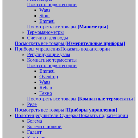
Показать подкатегории
Watts
Stout
Emmeti
Посмотреть все товары
[Манометры]
Термоманометры
Счетчики для воды
Посмотреть все товары
[Измерительные приборы]
Приборы управления
Показать подкатегории
Регулирующие узлы
Комнатные термостаты
Показать подкатегории
Emmeti
Oventrop
Watts
Rehau
Техно
Посмотреть все товары
[Комнатные термостаты]
Реле
Посмотреть все товары
[Приборы управления]
Полотенцесушители Сунержа
Показать подкатегории
Богема
Богема с полкой
Галант
Канцлер