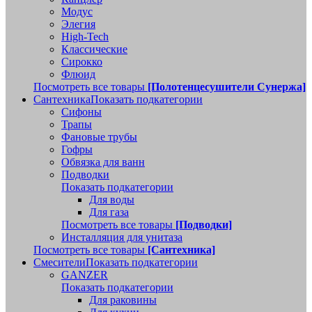
Модус
Элегия
High-Tech
Классические
Сирокко
Флюид
Посмотреть все товары
[Полотенцесушители Сунержа]
Сантехника
Показать подкатегории
Сифоны
Трапы
Фановые трубы
Гофры
Обвязка для ванн
Подводки
Показать подкатегории
Для воды
Для газа
Посмотреть все товары
[Подводки]
Инсталляция для унитаза
Посмотреть все товары
[Сантехника]
Смесители
Показать подкатегории
GANZER
Показать подкатегории
Для раковины