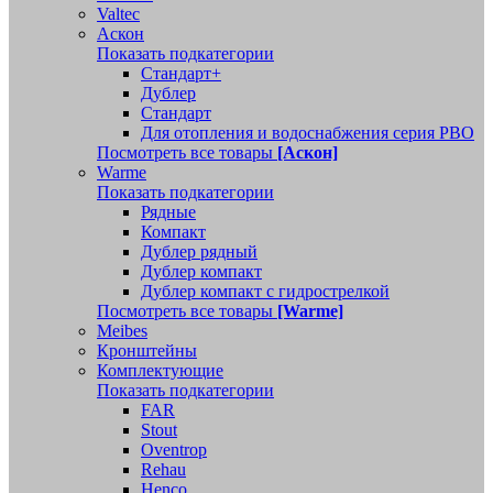
Valtec
Аскон
Показать подкатегории
Стандарт+
Дублер
Стандарт
Для отопления и водоснабжения серия РВО
Посмотреть все товары
[Аскон]
Warme
Показать подкатегории
Рядные
Компакт
Дублер рядный
Дублер компакт
Дублер компакт с гидрострелкой
Посмотреть все товары
[Warme]
Meibes
Кронштейны
Комплектующие
Показать подкатегории
FAR
Stout
Oventrop
Rehau
Henco