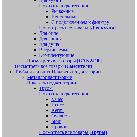
Для кухни
Показать подкатегории
Рычажные
Вентильные
С подключением к фильтру
Посмотреть все товары
[Для кухни]
Для биде
Для ванны
Для душа
Встраиваемые
Комплектующие
Посмотреть все товары
[GANZER]
Посмотреть все товары
[Смесители]
Трубы и фитинги
Показать подкатегории
Металлопластиковые
Показать подкатегории
Трубы
Показать подкатегории
Valtec
Henco
Kermi
Oventrop
Stout
Uponor
Посмотреть все товары
[Трубы]