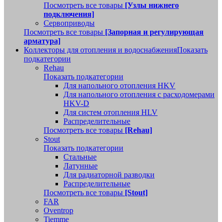
Посмотреть все товары
[Узлы нижнего
подключения]
Сервоприводы
Посмотреть все товары
[Запорная и регулирующая
арматура]
Коллекторы для отопления и водоснабжения
Показать
подкатегории
Rehau
Показать подкатегории
Для напольного отопления HKV
Для напольного отопления с расходомерами
HKV-D
Для систем отопления HLV
Распределительные
Посмотреть все товары
[Rehau]
Stout
Показать подкатегории
Стальные
Латунные
Для радиаторной разводки
Распределительные
Посмотреть все товары
[Stout]
FAR
Oventrop
Tiemme