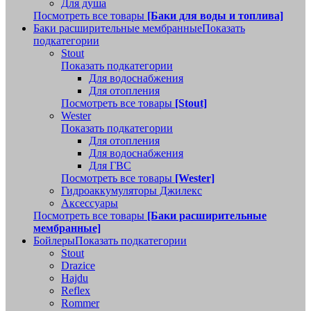
Для душа
Посмотреть все товары
[Баки для воды и топлива]
Баки расширительные мембранные
Показать
подкатегории
Stout
Показать подкатегории
Для водоснабжения
Для отопления
Посмотреть все товары
[Stout]
Wester
Показать подкатегории
Для отопления
Для водоснабжения
Для ГВС
Посмотреть все товары
[Wester]
Гидроаккумуляторы Джилекс
Аксессуары
Посмотреть все товары
[Баки расширительные
мембранные]
Бойлеры
Показать подкатегории
Stout
Drazice
Hajdu
Reflex
Rommer