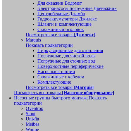
Для скважин Водомет
Электронасосы погружные Дренажник
Центробежные Джамбо
Гидроаккумуляторы Джилекс
Шланги и комплектующие
Скважинный оголовок
Посмотреть все товары
[Джилекс]
Marquis
Показать подкатегории
Циркуляционные для отопления
Погружные для чистой воды
Погружные для сточных вод
Поверхностные периферические
Насосные станции
Скважинные с кабелем
Комплектующие
Посмотреть все товары
[Marquis]
Посмотреть все товары
[Насосное оборудование]
Насосные группы быстрого монтажа
Показать
подкатегории
Oventrop
Stout
Uni-fitt
Meibes
Warme