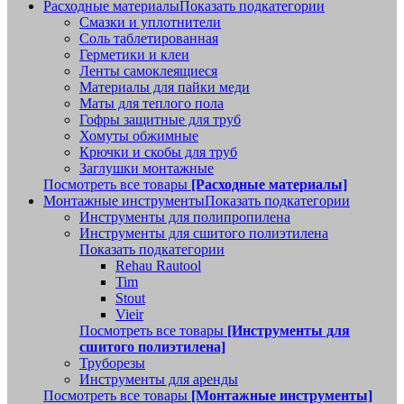
Расходные материалы
Показать подкатегории
Смазки и уплотнители
Соль таблетированная
Герметики и клеи
Ленты самоклеящиеся
Материалы для пайки меди
Маты для теплого пола
Гофры защитные для труб
Хомуты обжимные
Крючки и скобы для труб
Заглушки монтажные
Посмотреть все товары
[Расходные материалы]
Монтажные инструменты
Показать подкатегории
Инструменты для полипропилена
Инструменты для сшитого полиэтилена
Показать подкатегории
Rehau Rautool
Tim
Stout
Vieir
Посмотреть все товары
[Инструменты для
сшитого полиэтилена]
Труборезы
Инструменты для аренды
Посмотреть все товары
[Монтажные инструменты]