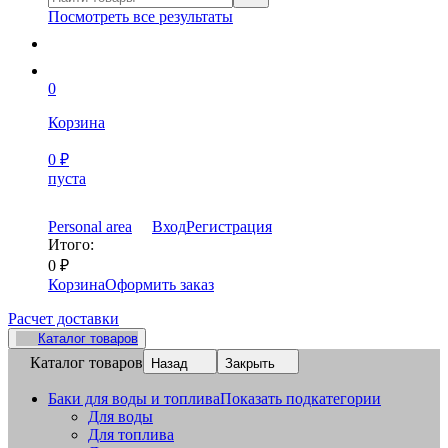
Посмотреть все результаты
0
Корзина
0
₽
пуста
Personal area
Вход
Регистрация
Итого:
0
₽
Корзина
Оформить заказ
Расчет доставки
Каталог товаров
Каталог товаров
Назад
Закрыть
Баки для воды и топлива
Показать подкатегории
Для воды
Для топлива