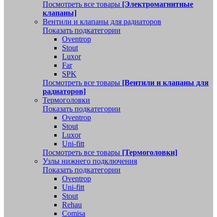
Посмотреть все товары
[Электромагнитные
клапаны]
Вентили и клапаны для радиаторов
Показать подкатегории
Oventrop
Stout
Luxor
Far
SPK
Посмотреть все товары
[Вентили и клапаны для
радиаторов]
Термоголовки
Показать подкатегории
Oventrop
Stout
Luxor
Uni-fitt
Посмотреть все товары
[Термоголовки]
Узлы нижнего подключения
Показать подкатегории
Oventrop
Uni-fitt
Stout
Rehau
Comisa