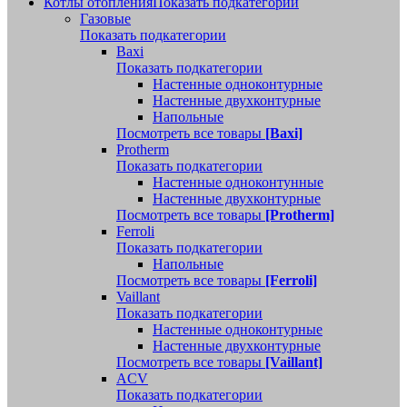
Котлы отопления
Показать подкатегории
Газовые
Показать подкатегории
Baxi
Показать подкатегории
Настенные одноконтурные
Настенные двухконтурные
Напольные
Посмотреть все товары
[Baxi]
Protherm
Показать подкатегории
Настенные одноконтунные
Настенные двухконтурные
Посмотреть все товары
[Protherm]
Ferroli
Показать подкатегории
Напольные
Посмотреть все товары
[Ferroli]
Vaillant
Показать подкатегории
Настенные одноконтурные
Настенные двухконтурные
Посмотреть все товары
[Vaillant]
ACV
Показать подкатегории