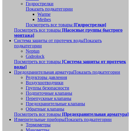
Гидрострелки
Показать подкатегории
Warme
Meibes
Посмотреть все товары
[Гидрострелки]
Посмотреть все товары
[Насосные группы быстрого
монтажа]
Система защиты от протечек воды
Показать
подкатегории
Neptun
Gidrolock
Посмотреть все товары
[Система защиты от протечек
воды]
Предохранительная арматура
Показать подкатегории
Редукторы давления
Воздухоотводчики
Группы безопасности
Подпиточные клапаны
Перепускные клапаны
Предохранительные клапаны
Обратные клапаны
Посмотреть все товары
[Предохранительная арматура]
Измерительные приборы
Показать подкатегории
Термометры
Манометры