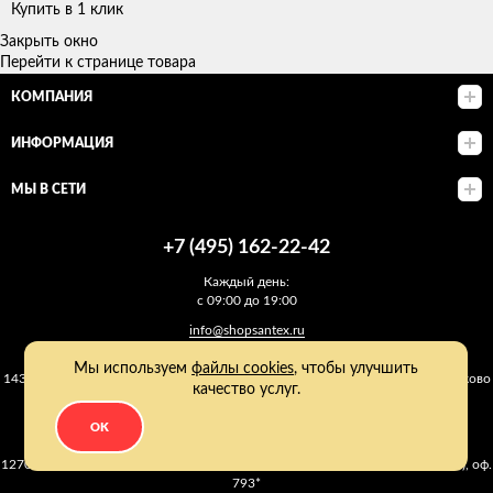
Купить в 1 клик
Закрыть окно
Перейти к странице товара
КОМПАНИЯ
ИНФОРМАЦИЯ
МЫ В СЕТИ
+7 (495) 162-22-42
Каждый день:
с 09:00 до 19:00
info@shopsantex.ru
Адрес магазина:
Мы используем
файлы cookies
, чтобы улучшить
143021 МО, г. Одинцово, Одинцовский р-он, 2-ое Успенское ш., д. Матвейково
качество услуг.
уч. 42, ТВЦ "ЯГОДКА VILLAGE".
21 км от МКАД (пересечение Можайского ш. с 2-ым Успенским ш.).
OK
Адрес офиса:
127018 Москва, улица Сущёвский Вал, 9 (Бизнес-центр "КАСКАД-МЕБЕЛЬ"), оф.
793*