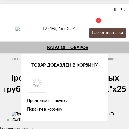
RUB
0
+7 (495) 162-22-42
Расчет доставки
КАТАЛОГ ТОВАРОВ
Главная
Трубы и фитинги
Гофрированные
Фитинги
ТОВАР ДОБАВЛЕН В КОРЗИНУ
Тройник для гофрированных
труб нержавеющий (F) 25x1"х25
Stahlmann
Продолжить покупки
Перейти в корзину
Изображения
товаров