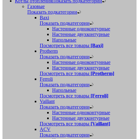
Котлы отопления
Показать подкатегории
Газовые
Показать подкатегории
Baxi
Показать подкатегории
Настенные одноконтурные
Настенные двухконтурные
Напольные
Посмотреть все товары
[Baxi]
Protherm
Показать подкатегории
Настенные одноконтунные
Настенные двухконтурные
Посмотреть все товары
[Protherm]
Ferroli
Показать подкатегории
Напольные
Посмотреть все товары
[Ferroli]
Vaillant
Показать подкатегории
Настенные одноконтурные
Настенные двухконтурные
Посмотреть все товары
[Vaillant]
ACV
Показать подкатегории