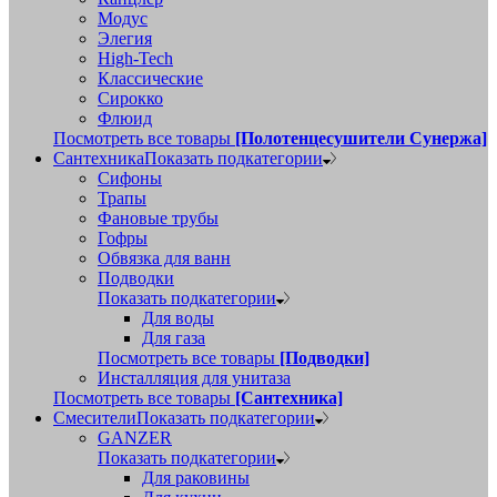
Модус
Элегия
High-Tech
Классические
Сирокко
Флюид
Посмотреть все товары
[Полотенцесушители Сунержа]
Сантехника
Показать подкатегории
Сифоны
Трапы
Фановые трубы
Гофры
Обвязка для ванн
Подводки
Показать подкатегории
Для воды
Для газа
Посмотреть все товары
[Подводки]
Инсталляция для унитаза
Посмотреть все товары
[Сантехника]
Смесители
Показать подкатегории
GANZER
Показать подкатегории
Для раковины