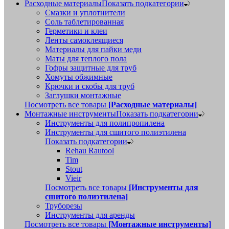
Расходные материалы
Показать подкатегории
Смазки и уплотнители
Соль таблетированная
Герметики и клеи
Ленты самоклеящиеся
Материалы для пайки меди
Маты для теплого пола
Гофры защитные для труб
Хомуты обжимные
Крючки и скобы для труб
Заглушки монтажные
Посмотреть все товары
[Расходные материалы]
Монтажные инструменты
Показать подкатегории
Инструменты для полипропилена
Инструменты для сшитого полиэтилена
Показать подкатегории
Rehau Rautool
Tim
Stout
Vieir
Посмотреть все товары
[Инструменты для
сшитого полиэтилена]
Труборезы
Инструменты для аренды
Посмотреть все товары
[Монтажные инструменты]