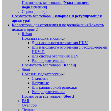
Посмотреть все товары
[Узлы нижнего
подключения]
Сервоприводы
Посмотреть все товары
[Запорная и регулирующая
арматура]
Коллекторы для отопления и водоснабжения
Показать
подкатегории
Rehau
Показать подкатегории
Для напольного отопления HKV
Для напольного отопления с расходомерами
HKV-D
Для систем отопления HLV
Распределительные
Посмотреть все товары
[Rehau]
Stout
Показать подкатегории
Стальные
Латунные
Для радиаторной разводки
Распределительные
Посмотреть все товары
[Stout]
FAR
Oventrop
Tiemme