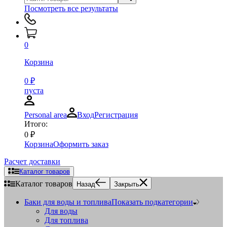
Посмотреть все результаты
0
Корзина
0
₽
пуста
Personal area
Вход
Регистрация
Итого:
0
₽
Корзина
Оформить заказ
Расчет доставки
Каталог товаров
Каталог товаров
Назад
Закрыть
Баки для воды и топлива
Показать подкатегории
Для воды
Для топлива