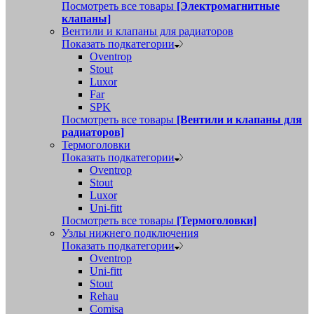
Посмотреть все товары
[Электромагнитные
клапаны]
Вентили и клапаны для радиаторов
Показать подкатегории
Oventrop
Stout
Luxor
Far
SPK
Посмотреть все товары
[Вентили и клапаны для
радиаторов]
Термоголовки
Показать подкатегории
Oventrop
Stout
Luxor
Uni-fitt
Посмотреть все товары
[Термоголовки]
Узлы нижнего подключения
Показать подкатегории
Oventrop
Uni-fitt
Stout
Rehau
Comisa