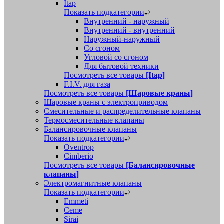
Itap
Показать подкатегории
Внутренний - наружный
Внутренний - внутренний
Наружный-наружный
Со сгоном
Угловой со сгоном
Для бытовой техники
Посмотреть все товары
[Itap]
F.I.V. для газа
Посмотреть все товары
[Шаровые краны]
Шаровые краны с электроприводом
Смесительные и распределительные клапаны
Термосмесительные клапаны
Балансировочные клапаны
Показать подкатегории
Oventrop
Cimberio
Посмотреть все товары
[Балансировочные
клапаны]
Электромагнитные клапаны
Показать подкатегории
Emmeti
Ceme
Sirai