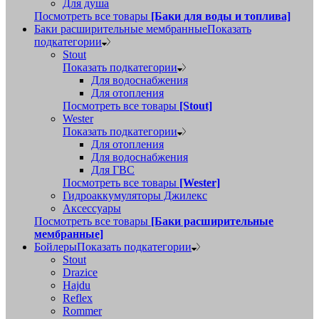
Для душа
Посмотреть все товары
[Баки для воды и топлива]
Баки расширительные мембранные
Показать
подкатегории
Stout
Показать подкатегории
Для водоснабжения
Для отопления
Посмотреть все товары
[Stout]
Wester
Показать подкатегории
Для отопления
Для водоснабжения
Для ГВС
Посмотреть все товары
[Wester]
Гидроаккумуляторы Джилекс
Аксессуары
Посмотреть все товары
[Баки расширительные
мембранные]
Бойлеры
Показать подкатегории
Stout
Drazice
Hajdu
Reflex
Rommer