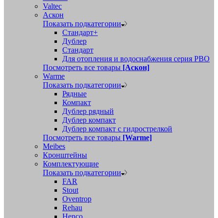
Valtec
Аскон
Показать подкатегории
Стандарт+
Дублер
Стандарт
Для отопления и водоснабжения серия РВО
Посмотреть все товары
[Аскон]
Warme
Показать подкатегории
Рядные
Компакт
Дублер рядный
Дублер компакт
Дублер компакт с гидрострелкой
Посмотреть все товары
[Warme]
Meibes
Кронштейны
Комплектующие
Показать подкатегории
FAR
Stout
Oventrop
Rehau
Henco