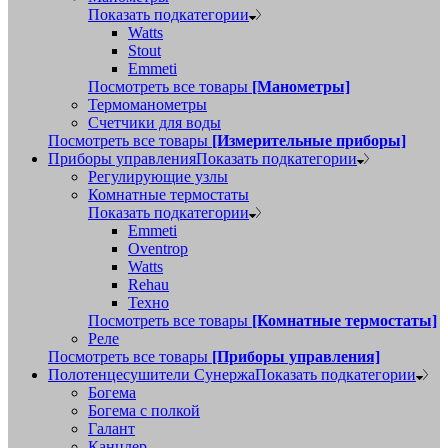
Показать подкатегории
Watts
Stout
Emmeti
Посмотреть все товары
[Манометры]
Термоманометры
Счетчики для воды
Посмотреть все товары
[Измерительные приборы]
Приборы управления
Показать подкатегории
Регулирующие узлы
Комнатные термостаты
Показать подкатегории
Emmeti
Oventrop
Watts
Rehau
Техно
Посмотреть все товары
[Комнатные термостаты]
Реле
Посмотреть все товары
[Приборы управления]
Полотенцесушители Сунержа
Показать подкатегории
Богема
Богема с полкой
Галант
Канцлер