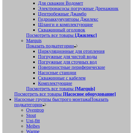
Для скважин Водомет
Электронасосы погружные Дренажник
Центробежные Джамбо
Гидроаккумуляторы Джилекс
Шланги и комплектующие
Скважинный оголовок
Посмотреть все товары
[Джилекс]
Marquis
Показать подкатегории
Циркуляционные для отопления
Погружные для чистой воды
Погружные для сточных вод
Поверхностные периферические
Насосные станции
Скважинные с кабелем
Комплектующие
Посмотреть все товары
[Marquis]
Посмотреть все товары
[Насосное оборудование]
Насосные группы быстрого монтажа
Показать
подкатегории
Oventrop
Stout
Uni-fitt
Meibes
Warme