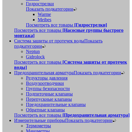
Гидрострелки
Показать подкатегории
Warme
Meibes
Посмотреть все товары
[Гидрострелки]
Посмотреть все товары
[Насосные группы быстрого
монтажа]
Система защиты от протечек воды
Показать
подкатегории
Neptun
Gidrolock
Посмотреть все товары
[Система защиты от протечек
воды]
Предохранительная арматура
Показать подкатегории
Редукторы давления
Воздухоотводчики
Группы безопасности
Подпиточные клапаны
Перепускные клапаны
Предохранительные клапаны
Обратные клапаны
Посмотреть все товары
[Предохранительная арматура]
Измерительные приборы
Показать подкатегории
Термометры
Манометры