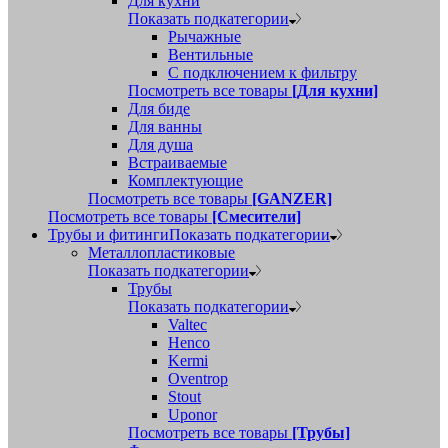
Для кухни
Показать подкатегории
Рычажные
Вентильные
С подключением к фильтру
Посмотреть все товары
[Для кухни]
Для биде
Для ванны
Для душа
Встраиваемые
Комплектующие
Посмотреть все товары
[GANZER]
Посмотреть все товары
[Смесители]
Трубы и фитинги
Показать подкатегории
Металлопластиковые
Показать подкатегории
Трубы
Показать подкатегории
Valtec
Henco
Kermi
Oventrop
Stout
Uponor
Посмотреть все товары
[Трубы]