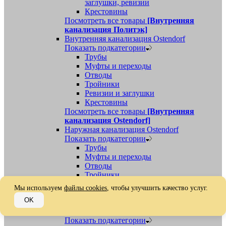
заглушки, ревизии
Крестовины
Посмотреть все товары
[Внутренняя
канализация Политэк]
Внутренняя канализация Ostendorf
Показать подкатегории
Трубы
Муфты и переходы
Отводы
Тройники
Ревизии и заглушки
Крестовины
Посмотреть все товары
[Внутренняя
канализация Ostendorf]
Наружная канализация Ostendorf
Показать подкатегории
Трубы
Муфты и переходы
Отводы
Тройники
Ревизии, заглушки, обратные клапаны
Мы используем
файлы cookies
, чтобы улучшить качество услуг.
Посмотреть все товары
[Наружная
OK
канализация Ostendorf]
Наружная канализация
Показать подкатегории