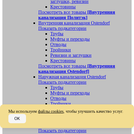
заглушки, ревизии
Крестовины
Посмотреть все товары
[Внутренняя
канализация Политэк]
Внутренняя канализация Ostendorf
Показать подкатегории
Трубы
Муфты и переходы
Отводы
Тройники
Ревизии и заглушки
Крестовины
Посмотреть все товары
[Внутренняя
канализация Ostendorf]
Наружная канализация Ostendorf
Показать подкатегории
Трубы
Муфты и переходы
Отводы
Тройники
Ревизии, заглушки, обратные клапаны
Мы используем
файлы cookies
, чтобы улучшить качество услуг.
Посмотреть все товары
[Наружная
OK
канализация Ostendorf]
Наружная канализация
Показать подкатегории