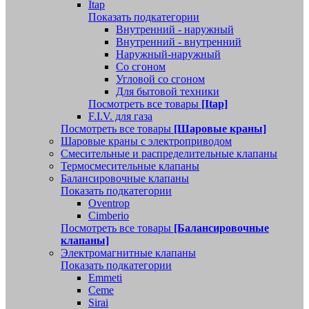
Itap
Показать подкатегории
Внутренний - наружный
Внутренний - внутренний
Наружный-наружный
Со сгоном
Угловой со сгоном
Для бытовой техники
Посмотреть все товары
[Itap]
F.I.V. для газа
Посмотреть все товары
[Шаровые краны]
Шаровые краны с электроприводом
Смесительные и распределительные клапаны
Термосмесительные клапаны
Балансировочные клапаны
Показать подкатегории
Oventrop
Cimberio
Посмотреть все товары
[Балансировочные
клапаны]
Электромагнитные клапаны
Показать подкатегории
Emmeti
Ceme
Sirai