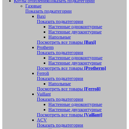
Котлы отопления
Показать подкатегории
Газовые
Показать подкатегории
Baxi
Показать подкатегории
Настенные одноконтурные
Настенные двухконтурные
Напольные
Посмотреть все товары
[Baxi]
Protherm
Показать подкатегории
Настенные одноконтунные
Настенные двухконтурные
Посмотреть все товары
[Protherm]
Ferroli
Показать подкатегории
Напольные
Посмотреть все товары
[Ferroli]
Vaillant
Показать подкатегории
Настенные одноконтурные
Настенные двухконтурные
Посмотреть все товары
[Vaillant]
ACV
Показать подкатегории