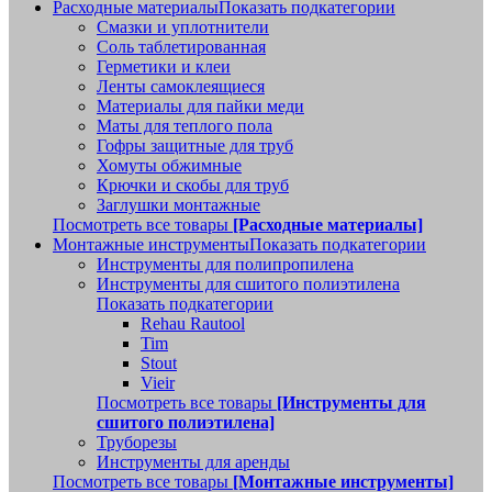
Расходные материалы
Показать подкатегории
Смазки и уплотнители
Соль таблетированная
Герметики и клеи
Ленты самоклеящиеся
Материалы для пайки меди
Маты для теплого пола
Гофры защитные для труб
Хомуты обжимные
Крючки и скобы для труб
Заглушки монтажные
Посмотреть все товары
[Расходные материалы]
Монтажные инструменты
Показать подкатегории
Инструменты для полипропилена
Инструменты для сшитого полиэтилена
Показать подкатегории
Rehau Rautool
Tim
Stout
Vieir
Посмотреть все товары
[Инструменты для
сшитого полиэтилена]
Труборезы
Инструменты для аренды
Посмотреть все товары
[Монтажные инструменты]