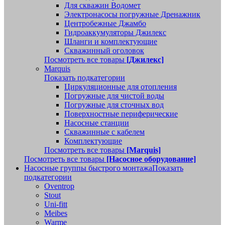
Для скважин Водомет
Электронасосы погружные Дренажник
Центробежные Джамбо
Гидроаккумуляторы Джилекс
Шланги и комплектующие
Скважинный оголовок
Посмотреть все товары
[Джилекс]
Marquis
Показать подкатегории
Циркуляционные для отопления
Погружные для чистой воды
Погружные для сточных вод
Поверхностные периферические
Насосные станции
Скважинные с кабелем
Комплектующие
Посмотреть все товары
[Marquis]
Посмотреть все товары
[Насосное оборудование]
Насосные группы быстрого монтажа
Показать
подкатегории
Oventrop
Stout
Uni-fitt
Meibes
Warme