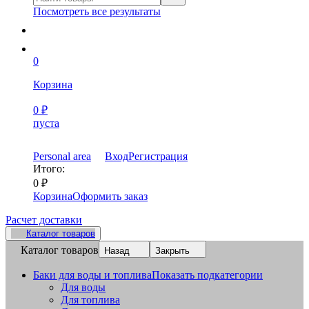
Посмотреть все результаты
0
Корзина
0
₽
пуста
Personal area
Вход
Регистрация
Итого:
0
₽
Корзина
Оформить заказ
Расчет доставки
Каталог товаров
Каталог товаров
Назад
Закрыть
Баки для воды и топлива
Показать подкатегории
Для воды
Для топлива