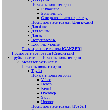
Для кухни
Показать подкатегории
Рычажные
Вентильные
С подключением к фильтру
Посмотреть все товары
[Для кухни]
Для биде
Для ванны
Для душа
Встраиваемые
Комплектующие
Посмотреть все товары
[GANZER]
Посмотреть все товары
[Смесители]
Трубы и фитинги
Показать подкатегории
Металлопластиковые
Показать подкатегории
Трубы
Показать подкатегории
Valtec
Henco
Kermi
Oventrop
Stout
Uponor
Посмотреть все товары
[Трубы]