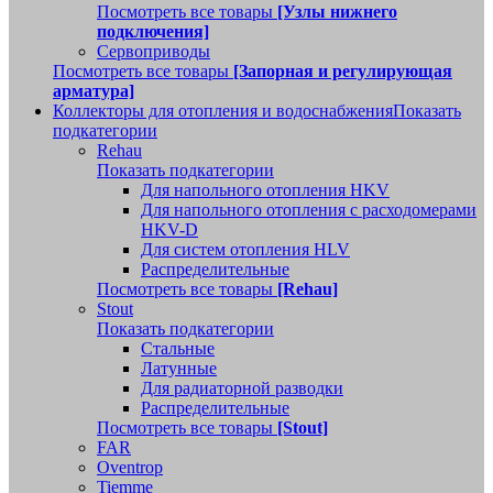
Посмотреть все товары
[Узлы нижнего
подключения]
Сервоприводы
Посмотреть все товары
[Запорная и регулирующая
арматура]
Коллекторы для отопления и водоснабжения
Показать
подкатегории
Rehau
Показать подкатегории
Для напольного отопления HKV
Для напольного отопления с расходомерами
HKV-D
Для систем отопления HLV
Распределительные
Посмотреть все товары
[Rehau]
Stout
Показать подкатегории
Стальные
Латунные
Для радиаторной разводки
Распределительные
Посмотреть все товары
[Stout]
FAR
Oventrop
Tiemme