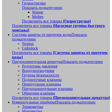
Гидрострелки
Показать подкатегории
Warme
Meibes
Посмотреть все товары
[Гидрострелки]
Посмотреть все товары
[Насосные группы быстрого
монтажа]
Система защиты от протечек воды
Показать
подкатегории
Neptun
Gidrolock
Посмотреть все товары
[Система защиты от протечек
воды]
Предохранительная арматура
Показать подкатегории
Редукторы давления
Воздухоотводчики
Группы безопасности
Подпиточные клапаны
Перепускные клапаны
Предохранительные клапаны
Обратные клапаны
Посмотреть все товары
[Предохранительная арматура]
Измерительные приборы
Показать подкатегории
Термометры
Манометры