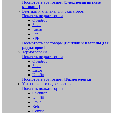
Посмотреть все товары
[Электромагнитные
клапаны]
Вентили и клапаны для радиаторов
Показать подкатегории
Oventrop
Stout
Luxor
Far
SPK
Посмотреть все товары
[Вентили и клапаны для
радиаторов]
Термоголовки
Показать подкатегории
Oventrop
Stout
Luxor
Uni-fitt
Посмотреть все товары
[Термоголовки]
Узлы нижнего подключения
Показать подкатегории
Oventrop
Uni-fitt
Stout
Rehau
Comisa