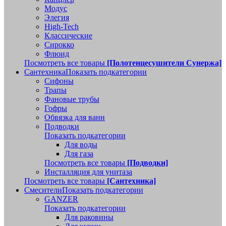
Модус
Элегия
High-Tech
Классические
Сирокко
Флюид
Посмотреть все товары
[Полотенцесушители Сунержа]
Сантехника
Показать подкатегории
Сифоны
Трапы
Фановые трубы
Гофры
Обвязка для ванн
Подводки
Показать подкатегории
Для воды
Для газа
Посмотреть все товары
[Подводки]
Инсталляция для унитаза
Посмотреть все товары
[Сантехника]
Смесители
Показать подкатегории
GANZER
Показать подкатегории
Для раковины