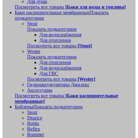
Для душа
Посмотреть все товары
[Баки для воды и топлива]
Баки расширительные мембранные
Показать
подкатегории
Stout
Показать подкатегории
Для водоснабжения
Для отопления
Посмотреть все товары
[Stout]
Wester
Показать подкатегории
Для отопления
Для водоснабжения
Для ГВС
Посмотреть все товары
[Wester]
Гидроаккумуляторы Джилекс
Аксессуары
Посмотреть все товары
[Баки расширительные
мембранные]
Бойлеры
Показать подкатегории
Stout
Drazice
Hajdu
Reflex
Rommer