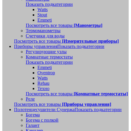
Показать подкатегории
Watts
Stout
Emmeti
Посмотреть все товары
[Манометры]
Термоманометры
Счетчики для воды
Посмотреть все товары
[Измерительные приборы]
Приборы управления
Показать подкатегории
Регулирующие узлы
Комнатные термостаты
Показать подкатегории
Emmeti
Oventrop
Watts
Rehau
Техно
Посмотреть все товары
[Комнатные термостаты]
Реле
Посмотреть все товары
[Приборы управления]
Полотенцесушители Сунержа
Показать подкатегории
Богема
Богема с полкой
Галант
Канцлер