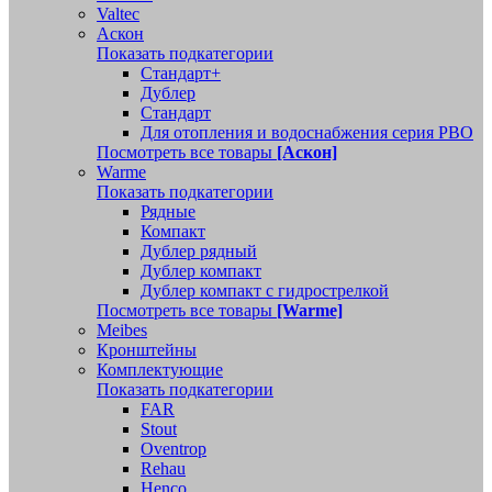
Valtec
Аскон
Показать подкатегории
Стандарт+
Дублер
Стандарт
Для отопления и водоснабжения серия РВО
Посмотреть все товары
[Аскон]
Warme
Показать подкатегории
Рядные
Компакт
Дублер рядный
Дублер компакт
Дублер компакт с гидрострелкой
Посмотреть все товары
[Warme]
Meibes
Кронштейны
Комплектующие
Показать подкатегории
FAR
Stout
Oventrop
Rehau
Henco