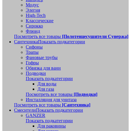
Модус
Элегия
High-Tech
Классические
Сирокко
Флюид
Посмотреть все товары
[Полотенцесушители Сунержа]
Сантехника
Показать подкатегории
Сифоны
Трапы
Фановые трубы
Гофры
Обвязка для ванн
Подводки
Показать подкатегории
Для воды
Для газа
Посмотреть все товары
[Подводки]
Инсталляция для унитаза
Посмотреть все товары
[Сантехника]
Смесители
Показать подкатегории
GANZER
Показать подкатегории
Для раковины