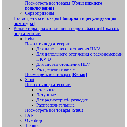
Посмотреть все товары
[Узлы нижнего
подключения]
Сервоприводы
Посмотреть все товары
[Запорная и регулирующая
арматура]
Коллекторы для отопления и водоснабжения
Показать
подкатегории
Rehau
Показать подкатегории
Для напольного отопления HKV
Для напольного отопления с расходомерами
HKV-D
Для систем отопления HLV
Распределительные
Посмотреть все товары
[Rehau]
Stout
Показать подкатегории
Стальные
Латунные
Для радиаторной разводки
Распределительные
Посмотреть все товары
[Stout]
FAR
Oventrop
Tiemme