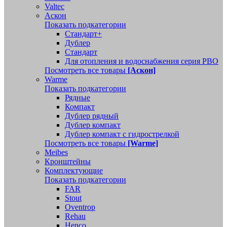
Valtec
Аскон
Показать подкатегории
Стандарт+
Дублер
Стандарт
Для отопления и водоснабжения серия РВО
Посмотреть все товары
[Аскон]
Warme
Показать подкатегории
Рядные
Компакт
Дублер рядный
Дублер компакт
Дублер компакт с гидрострелкой
Посмотреть все товары
[Warme]
Meibes
Кронштейны
Комплектующие
Показать подкатегории
FAR
Stout
Oventrop
Rehau
Henco