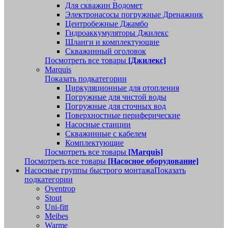
Для скважин Водомет
Электронасосы погружные Дренажник
Центробежные Джамбо
Гидроаккумуляторы Джилекс
Шланги и комплектующие
Скважинный оголовок
Посмотреть все товары
[Джилекс]
Marquis
Показать подкатегории
Циркуляционные для отопления
Погружные для чистой воды
Погружные для сточных вод
Поверхностные периферические
Насосные станции
Скважинные с кабелем
Комплектующие
Посмотреть все товары
[Marquis]
Посмотреть все товары
[Насосное оборудование]
Насосные группы быстрого монтажа
Показать
подкатегории
Oventrop
Stout
Uni-fitt
Meibes
Warme