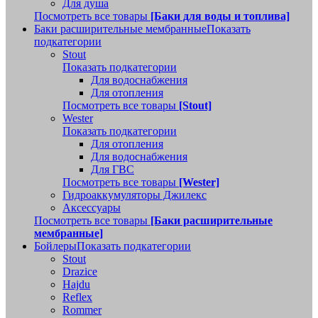
Для душа
Посмотреть все товары
[Баки для воды и топлива]
Баки расширительные мембранные
Показать
подкатегории
Stout
Показать подкатегории
Для водоснабжения
Для отопления
Посмотреть все товары
[Stout]
Wester
Показать подкатегории
Для отопления
Для водоснабжения
Для ГВС
Посмотреть все товары
[Wester]
Гидроаккумуляторы Джилекс
Аксессуары
Посмотреть все товары
[Баки расширительные
мембранные]
Бойлеры
Показать подкатегории
Stout
Drazice
Hajdu
Reflex
Rommer