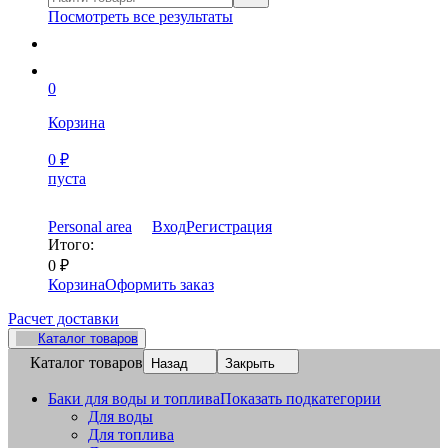
Посмотреть все результаты
0
Корзина
0
₽
пуста
Personal area
Вход
Регистрация
Итого:
0
₽
Корзина
Оформить заказ
Расчет доставки
Каталог товаров
Каталог товаров
Назад
Закрыть
Баки для воды и топлива
Показать подкатегории
Для воды
Для топлива