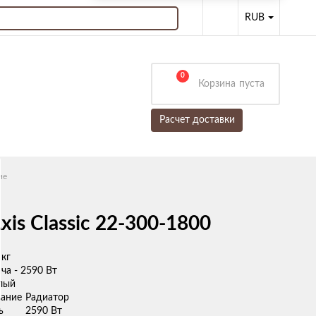
RUB
0
Корзина
пуста
Расчет доставки
ие
is Classic 22-300-1800
 кг
ча - 2590 Вт
елый
ание
Радиатор
ь
2590 Вт