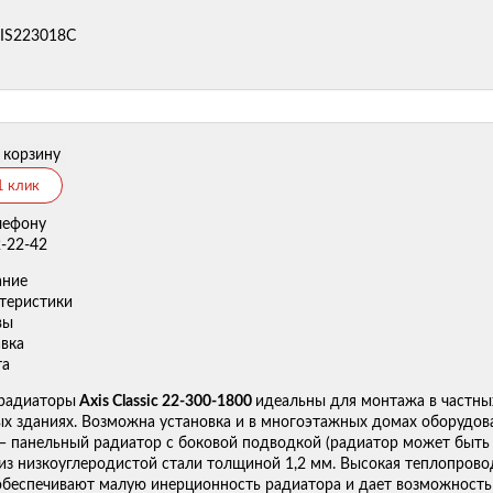
XIS223018C
 корзину
1 клик
лефону
2-22-42
ание
теристики
вы
вка
та
радиаторы
Axis Classic 22-300-1800
идеальны для монтажа в частны
х зданиях. Возможна установка и в многоэтажных домах оборудо
c — панельный радиатор с боковой подводкой (радиатор может быть 
 из низкоуглеродистой стали толщиной 1,2 мм. Высокая теплопрово
обеспечивают малую инерционность радиатора и дает возможность