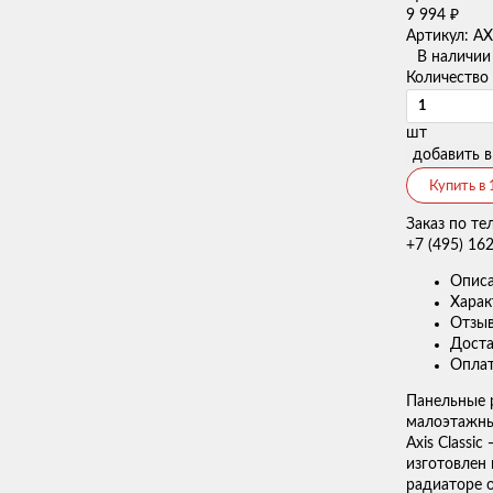
9 994
₽
Артикул: A
В наличии
Количество
шт
добавить в
Купить в 
Заказ по те
+7 (495) 16
Опис
Харак
Отзы
Доста
Опла
Панельные 
малоэтажны
Axis Classi
изготовлен
радиаторе 