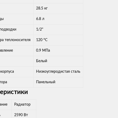
28.5 кг
ды
6.8 л
 подводки
1/2"
ра теплоносителя
120 °С
авление
0.9 МПа
Белый
 корпуса
Низкоуглеродистая сталь
тора
Панельный
теристики
ание
Радиатор
ь
2590 Вт