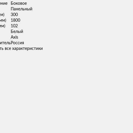
ение
Боковое
Панельный
мм)
300
мм)
1800
мм)
102
Белый
Axis
итель
Россия
ь все характеристики