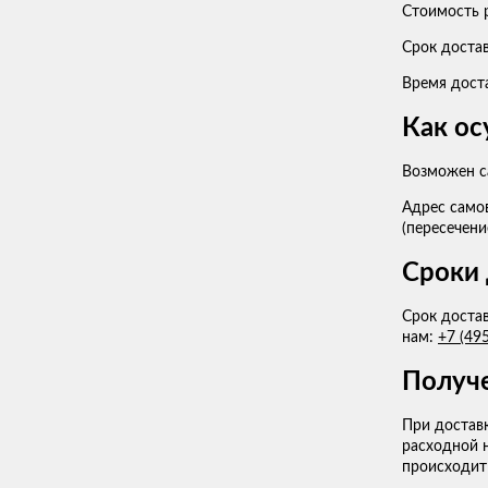
Стоимость 
Срок достав
Время дост
Как ос
Возможен с
Адрес самов
(пересечени
Сроки 
Срок достав
нам:
+7 (49
Получе
При доставк
расходной 
происходит