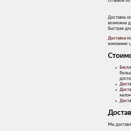
Отзывов об 
Доставка о
возможна до
быстрая до
Доставка п
компанию «
Стоимо
Беспл
больш
доста
Доста
Доста
килом
Доста
Достав
Мы доставл