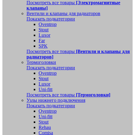
Посмотреть все товары
[Электромагнитные
клапаны]
Вентили и клапаны для радиаторов
Показать подкатегории
Oventrop
Stout
Luxor
Far
SPK
Посмотреть все товары
[Вентили и клапаны для
радиаторов]
Термоголовки
Показать подкатегории
Oventrop
Stout
Luxor
Uni-fitt
Посмотреть все товары
[Термоголовки]
Узлы нижнего подключения
Показать подкатегории
Oventrop
Uni-fitt
Stout
Rehau
Comisa