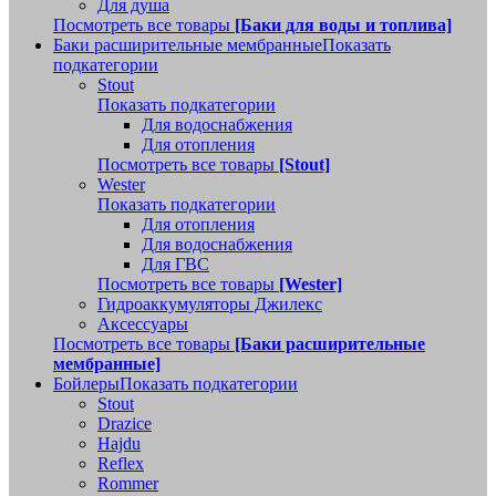
Для душа
Посмотреть все товары
[Баки для воды и топлива]
Баки расширительные мембранные
Показать
подкатегории
Stout
Показать подкатегории
Для водоснабжения
Для отопления
Посмотреть все товары
[Stout]
Wester
Показать подкатегории
Для отопления
Для водоснабжения
Для ГВС
Посмотреть все товары
[Wester]
Гидроаккумуляторы Джилекс
Аксессуары
Посмотреть все товары
[Баки расширительные
мембранные]
Бойлеры
Показать подкатегории
Stout
Drazice
Hajdu
Reflex
Rommer