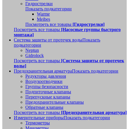
Гидрострелки
Показать подкатегории
Warme
Meibes
Посмотреть все товары
[Гидрострелки]
Посмотреть все товары
[Насосные группы быстрого
монтажа]
Система защиты от протечек воды
Показать
подкатегории
Neptun
Gidrolock
Посмотреть все товары
[Система защиты от протечек
воды]
Предохранительная арматура
Показать подкатегории
Редукторы давления
Воздухоотводчики
Группы безопасности
Подпиточные клапаны
Перепускные клапаны
Предохранительные клапаны
Обратные клапаны
Посмотреть все товары
[Предохранительная арматура]
Измерительные приборы
Показать подкатегории
Термометры
Манометры