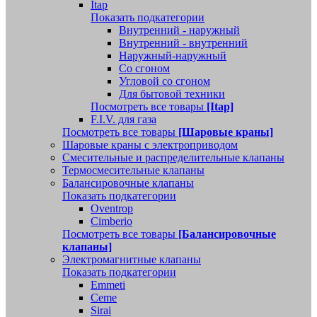
Itap
Показать подкатегории
Внутренний - наружный
Внутренний - внутренний
Наружный-наружный
Со сгоном
Угловой со сгоном
Для бытовой техники
Посмотреть все товары
[Itap]
F.I.V. для газа
Посмотреть все товары
[Шаровые краны]
Шаровые краны с электроприводом
Смесительные и распределительные клапаны
Термосмесительные клапаны
Балансировочные клапаны
Показать подкатегории
Oventrop
Cimberio
Посмотреть все товары
[Балансировочные
клапаны]
Электромагнитные клапаны
Показать подкатегории
Emmeti
Ceme
Sirai