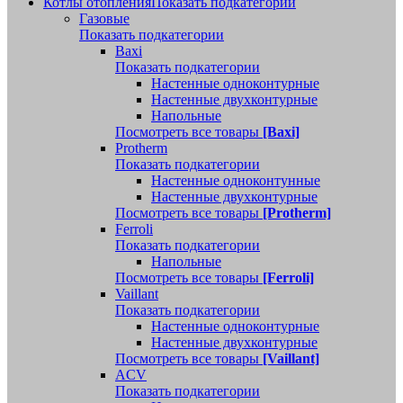
Котлы отопления
Показать подкатегории
Газовые
Показать подкатегории
Baxi
Показать подкатегории
Настенные одноконтурные
Настенные двухконтурные
Напольные
Посмотреть все товары
[Baxi]
Protherm
Показать подкатегории
Настенные одноконтунные
Настенные двухконтурные
Посмотреть все товары
[Protherm]
Ferroli
Показать подкатегории
Напольные
Посмотреть все товары
[Ferroli]
Vaillant
Показать подкатегории
Настенные одноконтурные
Настенные двухконтурные
Посмотреть все товары
[Vaillant]
ACV
Показать подкатегории