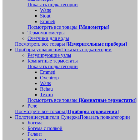
Показать подкатегории
Watts
Stout
Emmeti
Посмотреть все товары
[Манометры]
Термоманометры
Счетчики для воды
Посмотреть все товары
[Измерительные приборы]
Приборы управления
Показать подкатегории
Регулирующие узлы
Комнатные термостаты
Показать подкатегории
Emmeti
Oventrop
Watts
Rehau
Техно
Посмотреть все товары
[Комнатные термостаты]
Реле
Посмотреть все товары
[Приборы управления]
Полотенцесушители Сунержа
Показать подкатегории
Богема
Богема с полкой
Галант
Канцлер