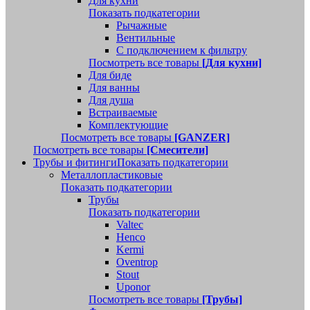
Для кухни
Показать подкатегории
Рычажные
Вентильные
С подключением к фильтру
Посмотреть все товары
[Для кухни]
Для биде
Для ванны
Для душа
Встраиваемые
Комплектующие
Посмотреть все товары
[GANZER]
Посмотреть все товары
[Смесители]
Трубы и фитинги
Показать подкатегории
Металлопластиковые
Показать подкатегории
Трубы
Показать подкатегории
Valtec
Henco
Kermi
Oventrop
Stout
Uponor
Посмотреть все товары
[Трубы]