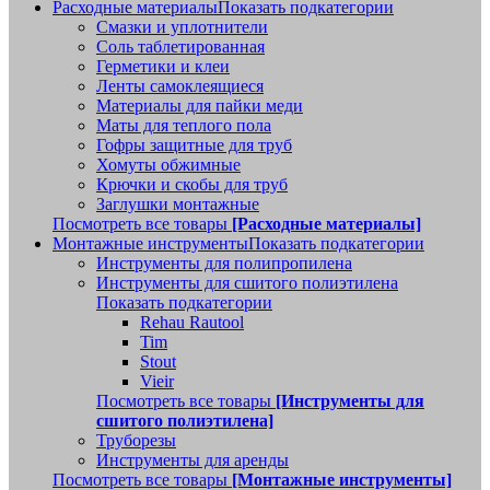
Расходные материалы
Показать подкатегории
Смазки и уплотнители
Соль таблетированная
Герметики и клеи
Ленты самоклеящиеся
Материалы для пайки меди
Маты для теплого пола
Гофры защитные для труб
Хомуты обжимные
Крючки и скобы для труб
Заглушки монтажные
Посмотреть все товары
[Расходные материалы]
Монтажные инструменты
Показать подкатегории
Инструменты для полипропилена
Инструменты для сшитого полиэтилена
Показать подкатегории
Rehau Rautool
Tim
Stout
Vieir
Посмотреть все товары
[Инструменты для
сшитого полиэтилена]
Труборезы
Инструменты для аренды
Посмотреть все товары
[Монтажные инструменты]