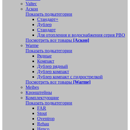
Valtec
Аскон
Показать подкатегории
Стандарт+
Дублер
Стандарт
Для отопления и водоснабжения серия РВО
Посмотреть все товары
[Аскон]
Warme
Показать подкатегории
Рядные
Компакт
Дублер рядный
Дублер компакт
Дублер компакт с гидрострелкой
Посмотреть все товары
[Warme]
Meibes
Кронштейны
Комплектующие
Показать подкатегории
FAR
Stout
Oventrop
Rehau
Henco