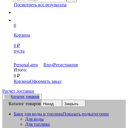
Посмотреть все результаты
0
Корзина
0
₽
пуста
Personal area
Вход
Регистрация
Итого:
0
₽
Корзина
Оформить заказ
Расчет доставки
Каталог товаров
Каталог товаров
Назад
Закрыть
Баки для воды и топлива
Показать подкатегории
Для воды
Для топлива