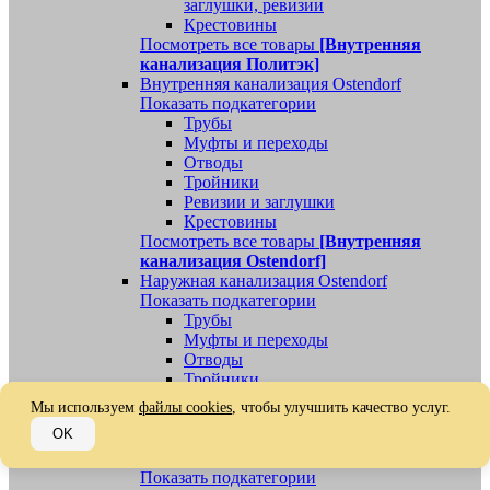
заглушки, ревизии
Крестовины
Посмотреть все товары
[Внутренняя
канализация Политэк]
Внутренняя канализация Ostendorf
Показать подкатегории
Трубы
Муфты и переходы
Отводы
Тройники
Ревизии и заглушки
Крестовины
Посмотреть все товары
[Внутренняя
канализация Ostendorf]
Наружная канализация Ostendorf
Показать подкатегории
Трубы
Муфты и переходы
Отводы
Тройники
Ревизии, заглушки, обратные клапаны
Мы используем
файлы cookies
, чтобы улучшить качество услуг.
Посмотреть все товары
[Наружная
OK
канализация Ostendorf]
Наружная канализация
Показать подкатегории