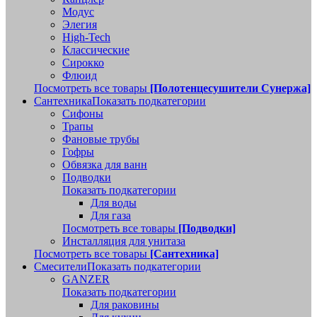
Модус
Элегия
High-Tech
Классические
Сирокко
Флюид
Посмотреть все товары
[Полотенцесушители Сунержа]
Сантехника
Показать подкатегории
Сифоны
Трапы
Фановые трубы
Гофры
Обвязка для ванн
Подводки
Показать подкатегории
Для воды
Для газа
Посмотреть все товары
[Подводки]
Инсталляция для унитаза
Посмотреть все товары
[Сантехника]
Смесители
Показать подкатегории
GANZER
Показать подкатегории
Для раковины