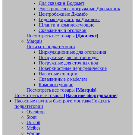
Для скважин Водомет
Электронасосы погружные Дренажник
Центробежные Джамбо
Гидроаккумуляторы Джилекс
Шланги и комплектующие
Скважинный оголовок
Посмотреть все товары
[Джилекс]
Marquis
Показать подкатегории
Циркуляционные для отопления
Погружные для чистой воды
Погружные для сточных вод
Поверхностные периферические
Насосные станции
Скважинные с кабелем
Комплектующие
Посмотреть все товары
[Marquis]
Посмотреть все товары
[Насосное оборудование]
Насосные группы быстрого монтажа
Показать
подкатегории
Oventrop
Stout
Uni-fitt
Meibes
Warme