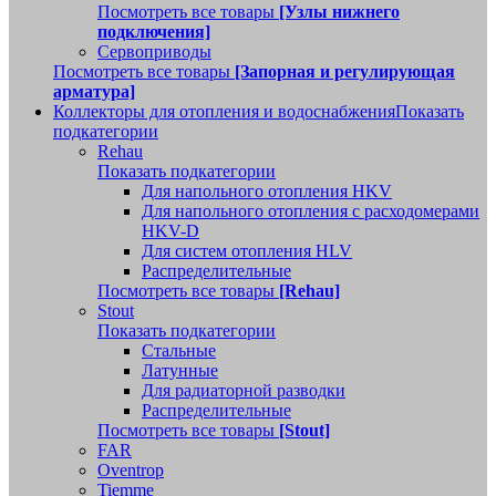
Посмотреть все товары
[Узлы нижнего
подключения]
Сервоприводы
Посмотреть все товары
[Запорная и регулирующая
арматура]
Коллекторы для отопления и водоснабжения
Показать
подкатегории
Rehau
Показать подкатегории
Для напольного отопления HKV
Для напольного отопления с расходомерами
HKV-D
Для систем отопления HLV
Распределительные
Посмотреть все товары
[Rehau]
Stout
Показать подкатегории
Стальные
Латунные
Для радиаторной разводки
Распределительные
Посмотреть все товары
[Stout]
FAR
Oventrop
Tiemme