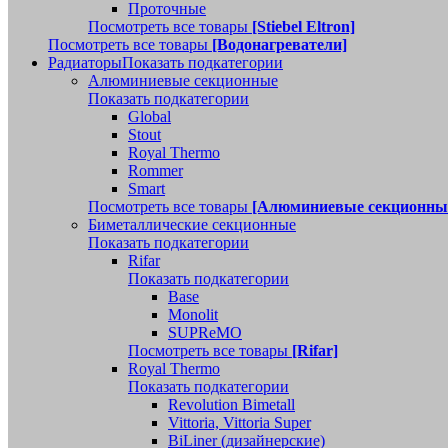
Проточные
Посмотреть все товары
[Stiebel Eltron]
Посмотреть все товары
[Водонагреватели]
Радиаторы
Показать подкатегории
Алюминиевые секционные
Показать подкатегории
Global
Stout
Royal Thermo
Rommer
Smart
Посмотреть все товары
[Алюминиевые секционны
Биметаллические секционные
Показать подкатегории
Rifar
Показать подкатегории
Base
Monolit
SUPReMO
Посмотреть все товары
[Rifar]
Royal Thermo
Показать подкатегории
Revolution Bimetall
Vittoria, Vittoria Super
BiLiner (дизайнерские)