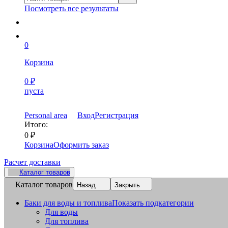
Посмотреть все результаты
0
Корзина
0
₽
пуста
Personal area
Вход
Регистрация
Итого:
0
₽
Корзина
Оформить заказ
Расчет доставки
Каталог товаров
Каталог товаров
Назад
Закрыть
Баки для воды и топлива
Показать подкатегории
Для воды
Для топлива