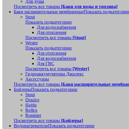
Для душа
Посмотреть все товары
[Баки для воды и топлива]
Баки расширительные мембранные
Показать подкатегори
Stout
Показать подкатегории
Для водоснабжения
Для отопления
Посмотреть все товары
[Stout]
Wester
Показать подкатегории
Для отопления
Для водоснабжения
Для ГВС
Посмотреть все товары
[Wester]
Гидроаккумуляторы Джилекс
Аксессуары
Посмотреть все товары
[Баки расширительные мембра
Бойлеры
Показать подкатегории
Stout
Drazice
Hajdu
Reflex
Rommer
Посмотреть все товары
[Бойлеры]
Водонагреватели
Показать подкатегории