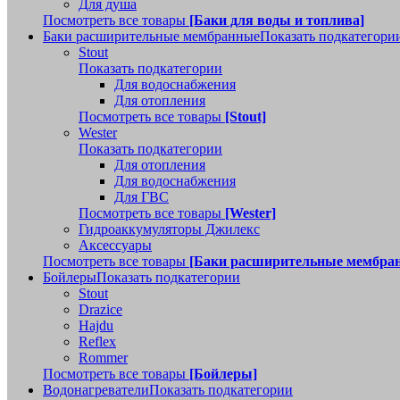
Для душа
Посмотреть все товары
[Баки для воды и топлива]
Баки расширительные мембранные
Показать подкатегори
Stout
Показать подкатегории
Для водоснабжения
Для отопления
Посмотреть все товары
[Stout]
Wester
Показать подкатегории
Для отопления
Для водоснабжения
Для ГВС
Посмотреть все товары
[Wester]
Гидроаккумуляторы Джилекс
Аксессуары
Посмотреть все товары
[Баки расширительные мембра
Бойлеры
Показать подкатегории
Stout
Drazice
Hajdu
Reflex
Rommer
Посмотреть все товары
[Бойлеры]
Водонагреватели
Показать подкатегории