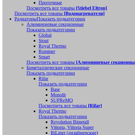
Проточные
Посмотреть все товары
[Stiebel Eltron]
Посмотреть все товары
[Водонагреватели]
Радиаторы
Показать подкатегории
Алюминиевые секционные
Показать подкатегории
Global
Stout
Royal Thermo
Rommer
Smart
Посмотреть все товары
[Алюминиевые секционны
Биметаллические секционные
Показать подкатегории
Rifar
Показать подкатегории
Base
Monolit
SUPReMO
Посмотреть все товары
[Rifar]
Royal Thermo
Показать подкатегории
Revolution Bimetall
Vittoria, Vittoria Super
BiLiner (дизайнерские)