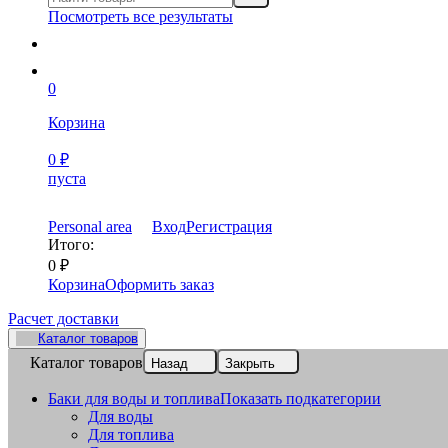
Посмотреть все результаты
0
Корзина
0
₽
пуста
Personal area
Вход
Регистрация
Итого:
0
₽
Корзина
Оформить заказ
Расчет доставки
Каталог товаров
Каталог товаров
Назад
Закрыть
Баки для воды и топлива
Показать подкатегории
Для воды
Для топлива