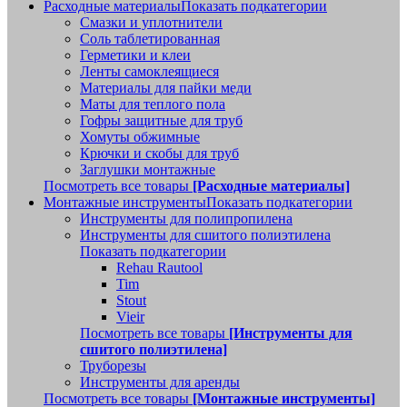
Расходные материалы
Показать подкатегории
Смазки и уплотнители
Соль таблетированная
Герметики и клеи
Ленты самоклеящиеся
Материалы для пайки меди
Маты для теплого пола
Гофры защитные для труб
Хомуты обжимные
Крючки и скобы для труб
Заглушки монтажные
Посмотреть все товары
[Расходные материалы]
Монтажные инструменты
Показать подкатегории
Инструменты для полипропилена
Инструменты для сшитого полиэтилена
Показать подкатегории
Rehau Rautool
Tim
Stout
Vieir
Посмотреть все товары
[Инструменты для
сшитого полиэтилена]
Труборезы
Инструменты для аренды
Посмотреть все товары
[Монтажные инструменты]