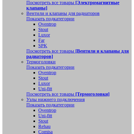
Посмотреть все товары
[Электромагнитные
клапаны]
Вентили и клапаны для радиаторов
Показать подкатегории
Oventrop
Stout
Luxor
Far
SPK
Посмотреть все товары
[Вентили и клапаны для
радиаторов]
Термоголовки
Показать подкатегории
Oventrop
Stout
Luxor
Uni-fitt
Посмотреть все товары
[Термоголовки]
Узлы нижнего подключения
Показать подкатегории
Oventrop
Uni-fitt
Stout
Rehau
Comisa