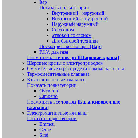
Itap
Показать подкатегории
Внутренний - наружный
Внутренний - внутренний
Наружный-наружный
Со сгоном
Угловой со сгоном
Для бытовой техники
Посмотреть все товары
[Itap]
F.I.V. для газа
Посмотреть все товары
[Шаровые краны]
Шаровые краны с электроприводом
Смесительные и распределительные клапаны
Термосмесительные клапаны
Балансировочные клапаны
Показать подкатегории
Oventrop
Cimberio
Посмотреть все товары
[Балансировочные
клапаны]
Электромагнитные клапаны
Показать подкатегории
Emmeti
Ceme
Sirai