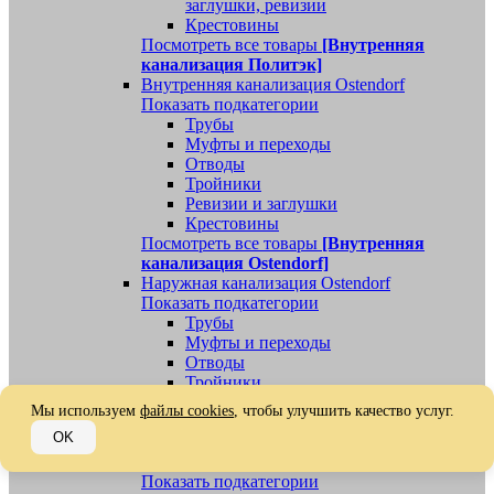
заглушки, ревизии
Крестовины
Посмотреть все товары
[Внутренняя
канализация Политэк]
Внутренняя канализация Ostendorf
Показать подкатегории
Трубы
Муфты и переходы
Отводы
Тройники
Ревизии и заглушки
Крестовины
Посмотреть все товары
[Внутренняя
канализация Ostendorf]
Наружная канализация Ostendorf
Показать подкатегории
Трубы
Муфты и переходы
Отводы
Тройники
Ревизии, заглушки, обратные клапаны
Мы используем
файлы cookies
, чтобы улучшить качество услуг.
Посмотреть все товары
[Наружная
OK
канализация Ostendorf]
Наружная канализация
Показать подкатегории