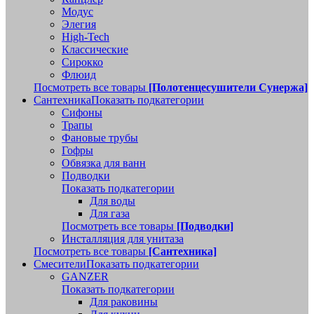
Модус
Элегия
High-Tech
Классические
Сирокко
Флюид
Посмотреть все товары
[Полотенцесушители Сунержа]
Сантехника
Показать подкатегории
Сифоны
Трапы
Фановые трубы
Гофры
Обвязка для ванн
Подводки
Показать подкатегории
Для воды
Для газа
Посмотреть все товары
[Подводки]
Инсталляция для унитаза
Посмотреть все товары
[Сантехника]
Смесители
Показать подкатегории
GANZER
Показать подкатегории
Для раковины