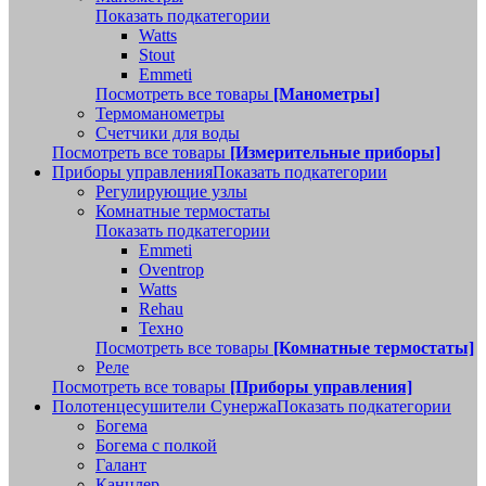
Показать подкатегории
Watts
Stout
Emmeti
Посмотреть все товары
[Манометры]
Термоманометры
Счетчики для воды
Посмотреть все товары
[Измерительные приборы]
Приборы управления
Показать подкатегории
Регулирующие узлы
Комнатные термостаты
Показать подкатегории
Emmeti
Oventrop
Watts
Rehau
Техно
Посмотреть все товары
[Комнатные термостаты]
Реле
Посмотреть все товары
[Приборы управления]
Полотенцесушители Сунержа
Показать подкатегории
Богема
Богема с полкой
Галант
Канцлер