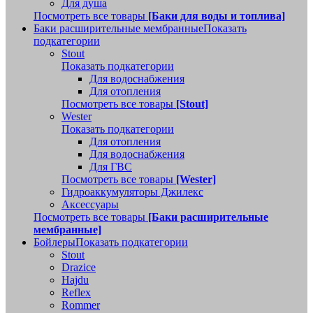
Для душа
Посмотреть все товары
[Баки для воды и топлива]
Баки расширительные мембранные
Показать
подкатегории
Stout
Показать подкатегории
Для водоснабжения
Для отопления
Посмотреть все товары
[Stout]
Wester
Показать подкатегории
Для отопления
Для водоснабжения
Для ГВС
Посмотреть все товары
[Wester]
Гидроаккумуляторы Джилекс
Аксессуары
Посмотреть все товары
[Баки расширительные
мембранные]
Бойлеры
Показать подкатегории
Stout
Drazice
Hajdu
Reflex
Rommer