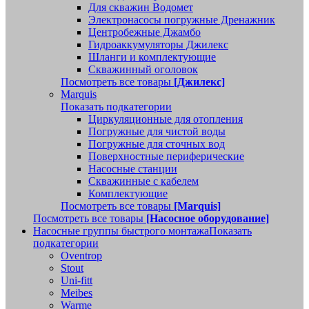
Для скважин Водомет
Электронасосы погружные Дренажник
Центробежные Джамбо
Гидроаккумуляторы Джилекс
Шланги и комплектующие
Скважинный оголовок
Посмотреть все товары
[Джилекс]
Marquis
Показать подкатегории
Циркуляционные для отопления
Погружные для чистой воды
Погружные для сточных вод
Поверхностные периферические
Насосные станции
Скважинные с кабелем
Комплектующие
Посмотреть все товары
[Marquis]
Посмотреть все товары
[Насосное оборудование]
Насосные группы быстрого монтажа
Показать
подкатегории
Oventrop
Stout
Uni-fitt
Meibes
Warme