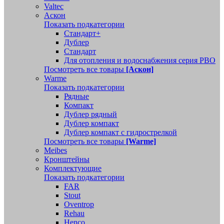
Valtec
Аскон
Показать подкатегории
Стандарт+
Дублер
Стандарт
Для отопления и водоснабжения серия РВО
Посмотреть все товары
[Аскон]
Warme
Показать подкатегории
Рядные
Компакт
Дублер рядный
Дублер компакт
Дублер компакт с гидрострелкой
Посмотреть все товары
[Warme]
Meibes
Кронштейны
Комплектующие
Показать подкатегории
FAR
Stout
Oventrop
Rehau
Henco