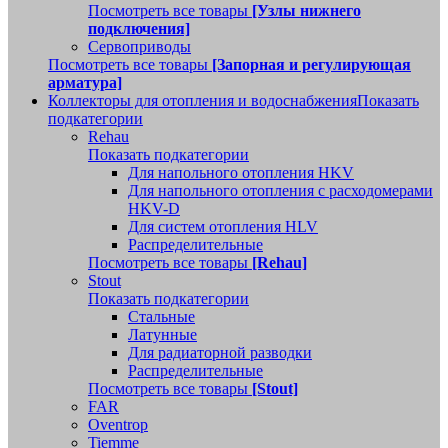
Посмотреть все товары
[Узлы нижнего
подключения]
Сервоприводы
Посмотреть все товары
[Запорная и регулирующая
арматура]
Коллекторы для отопления и водоснабжения
Показать
подкатегории
Rehau
Показать подкатегории
Для напольного отопления HKV
Для напольного отопления с расходомерами
HKV-D
Для систем отопления HLV
Распределительные
Посмотреть все товары
[Rehau]
Stout
Показать подкатегории
Стальные
Латунные
Для радиаторной разводки
Распределительные
Посмотреть все товары
[Stout]
FAR
Oventrop
Tiemme