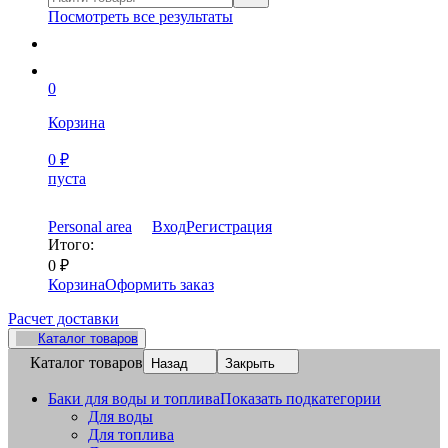
Посмотреть все результаты
0
Корзина
0
₽
пуста
Personal area
Вход
Регистрация
Итого:
0
₽
Корзина
Оформить заказ
Расчет доставки
Каталог товаров
Каталог товаров
Назад
Закрыть
Баки для воды и топлива
Показать подкатегории
Для воды
Для топлива