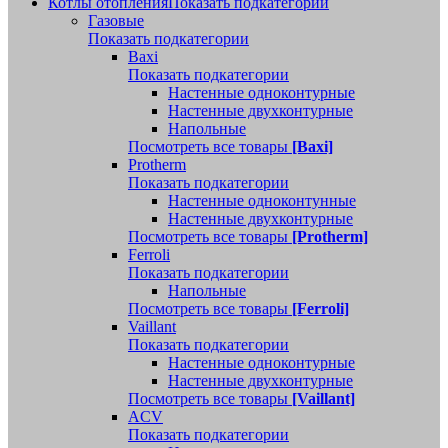
Котлы отопления
Показать подкатегории
Газовые
Показать подкатегории
Baxi
Показать подкатегории
Настенные одноконтурные
Настенные двухконтурные
Напольные
Посмотреть все товары
[Baxi]
Protherm
Показать подкатегории
Настенные одноконтунные
Настенные двухконтурные
Посмотреть все товары
[Protherm]
Ferroli
Показать подкатегории
Напольные
Посмотреть все товары
[Ferroli]
Vaillant
Показать подкатегории
Настенные одноконтурные
Настенные двухконтурные
Посмотреть все товары
[Vaillant]
ACV
Показать подкатегории