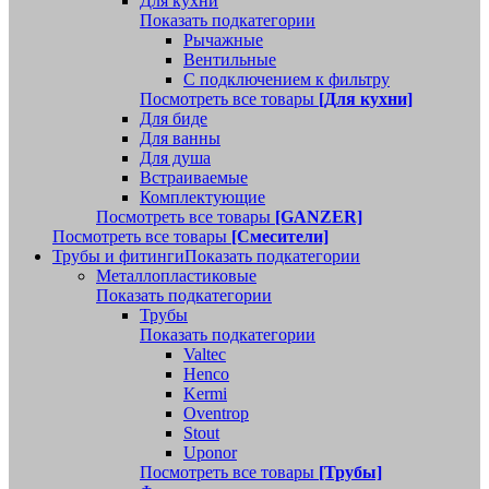
Для кухни
Показать подкатегории
Рычажные
Вентильные
С подключением к фильтру
Посмотреть все товары
[Для кухни]
Для биде
Для ванны
Для душа
Встраиваемые
Комплектующие
Посмотреть все товары
[GANZER]
Посмотреть все товары
[Смесители]
Трубы и фитинги
Показать подкатегории
Металлопластиковые
Показать подкатегории
Трубы
Показать подкатегории
Valtec
Henco
Kermi
Oventrop
Stout
Uponor
Посмотреть все товары
[Трубы]