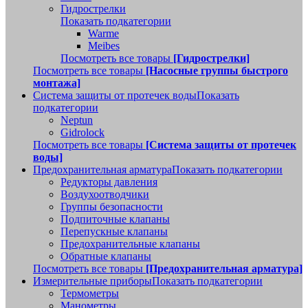
Гидрострелки
Показать подкатегории
Warme
Meibes
Посмотреть все товары
[Гидрострелки]
Посмотреть все товары
[Насосные группы быстрого
монтажа]
Система защиты от протечек воды
Показать
подкатегории
Neptun
Gidrolock
Посмотреть все товары
[Система защиты от протечек
воды]
Предохранительная арматура
Показать подкатегории
Редукторы давления
Воздухоотводчики
Группы безопасности
Подпиточные клапаны
Перепускные клапаны
Предохранительные клапаны
Обратные клапаны
Посмотреть все товары
[Предохранительная арматура]
Измерительные приборы
Показать подкатегории
Термометры
Манометры