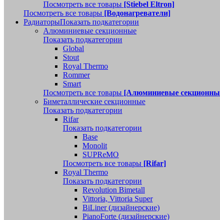
Посмотреть все товары
[Stiebel Eltron]
Посмотреть все товары
[Водонагреватели]
Радиаторы
Показать подкатегории
Алюминиевые секционные
Показать подкатегории
Global
Stout
Royal Thermo
Rommer
Smart
Посмотреть все товары
[Алюминиевые секционны
Биметаллические секционные
Показать подкатегории
Rifar
Показать подкатегории
Base
Monolit
SUPReMO
Посмотреть все товары
[Rifar]
Royal Thermo
Показать подкатегории
Revolution Bimetall
Vittoria, Vittoria Super
BiLiner (дизайнерские)
PianoForte (дизайнерские)