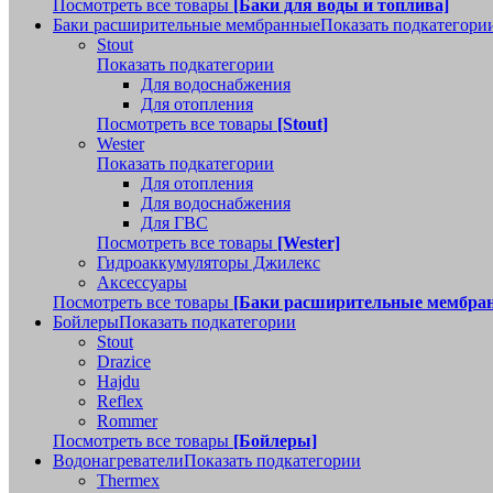
Посмотреть все товары
[Баки для воды и топлива]
Баки расширительные мембранные
Показать подкатегори
Stout
Показать подкатегории
Для водоснабжения
Для отопления
Посмотреть все товары
[Stout]
Wester
Показать подкатегории
Для отопления
Для водоснабжения
Для ГВС
Посмотреть все товары
[Wester]
Гидроаккумуляторы Джилекс
Аксессуары
Посмотреть все товары
[Баки расширительные мембра
Бойлеры
Показать подкатегории
Stout
Drazice
Hajdu
Reflex
Rommer
Посмотреть все товары
[Бойлеры]
Водонагреватели
Показать подкатегории
Thermex