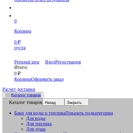
0
Корзина
0
₽
пуста
Personal area
Вход
Регистрация
Итого:
0
₽
Корзина
Оформить заказ
Расчет доставки
Каталог товаров
Каталог товаров
Назад
Закрыть
Баки для воды и топлива
Показать подкатегории
Для воды
Для топлива
Для душа