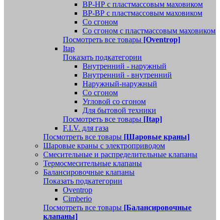
ВР-НР с пластмассовым маховиком
ВР-ВР с пластмассовым маховиком
Со сгоном
Со сгоном с пластмассовым маховиком
Посмотреть все товары
[Oventrop]
Itap
Показать подкатегории
Внутренний - наружный
Внутренний - внутренний
Наружный-наружный
Со сгоном
Угловой со сгоном
Для бытовой техники
Посмотреть все товары
[Itap]
F.I.V. для газа
Посмотреть все товары
[Шаровые краны]
Шаровые краны с электроприводом
Смесительные и распределительные клапаны
Термосмесительные клапаны
Балансировочные клапаны
Показать подкатегории
Oventrop
Cimberio
Посмотреть все товары
[Балансировочные
клапаны]