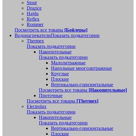
Stout
Drazice
Hajdu
Reflex
Rommer
Посмотреть все товары
[Бойлеры]
Водонагреватели
Показать подкатегории
Thermex
Показать подкатегории
Накопительные
Показать подкатегории
Малолитражные
Напольные многолитражные
Круглые
Плоские
Вертикально-горизонтальные
Посмотреть все товары
[Накопительные]
Проточные
Посмотреть все товары
[Thermex]
Electrolux
Показать подкатегории
Накопительные
Показать подкатегории
Вертикально-горизонтальные
Плоские