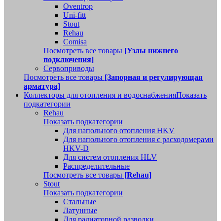
Oventrop
Uni-fitt
Stout
Rehau
Comisa
Посмотреть все товары
[Узлы нижнего
подключения]
Сервоприводы
Посмотреть все товары
[Запорная и регулирующая
арматура]
Коллекторы для отопления и водоснабжения
Показать
подкатегории
Rehau
Показать подкатегории
Для напольного отопления HKV
Для напольного отопления с расходомерами
HKV-D
Для систем отопления HLV
Распределительные
Посмотреть все товары
[Rehau]
Stout
Показать подкатегории
Стальные
Латунные
Для радиаторной разводки