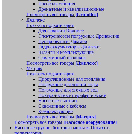
Насосная станция
Дренажные и канализационные
Посмотреть все товары
[Grundfos]
Джилекс
Показать подкатегории
Для скважин Водомет
Электронасосы погружные Дренажник
Центробежные Джамбо
Гидроаккумуляторы Джилекс
Шланги и комплектующие
Скважинный оголовок
Посмотреть все товары
[Джилекс]
Marquis
Показать подкатегории
Циркуляционные для отопления
Погружные для чистой воды
Погружные для сточных вод
Поверхностные периферические
Насосные станции
Скважинные с кабелем
Комплектующие
Посмотреть все товары
[Marquis]
Посмотреть все товары
[Насосное оборудование]
Насосные группы быстрого монтажа
Показать
подкатегории