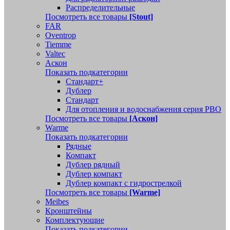
Распределительные
Посмотреть все товары
[Stout]
FAR
Oventrop
Tiemme
Valtec
Аскон
Показать подкатегории
Стандарт+
Дублер
Стандарт
Для отопления и водоснабжения серия РВО
Посмотреть все товары
[Аскон]
Warme
Показать подкатегории
Рядные
Компакт
Дублер рядный
Дублер компакт
Дублер компакт с гидрострелкой
Посмотреть все товары
[Warme]
Meibes
Кронштейны
Комплектующие
Показать подкатегории