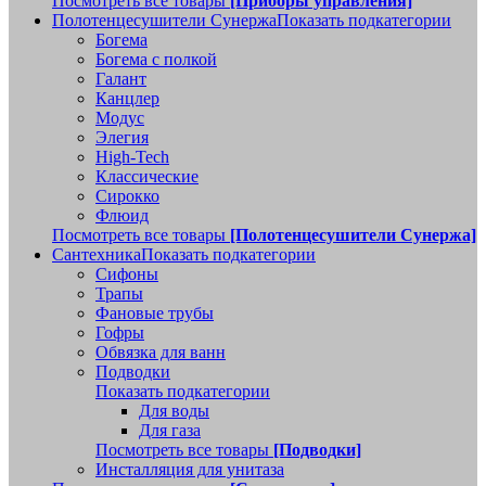
Посмотреть все товары
[Приборы управления]
Полотенцесушители Сунержа
Показать подкатегории
Богема
Богема с полкой
Галант
Канцлер
Модус
Элегия
High-Tech
Классические
Сирокко
Флюид
Посмотреть все товары
[Полотенцесушители Сунержа]
Сантехника
Показать подкатегории
Сифоны
Трапы
Фановые трубы
Гофры
Обвязка для ванн
Подводки
Показать подкатегории
Для воды
Для газа
Посмотреть все товары
[Подводки]
Инсталляция для унитаза