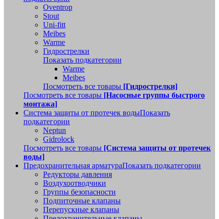
Oventrop
Stout
Uni-fitt
Meibes
Warme
Гидрострелки
Показать подкатегории
Warme
Meibes
Посмотреть все товары
[Гидрострелки]
Посмотреть все товары
[Насосные группы быстрого
монтажа]
Система защиты от протечек воды
Показать
подкатегории
Neptun
Gidrolock
Посмотреть все товары
[Система защиты от протечек
воды]
Предохранительная арматура
Показать подкатегории
Редукторы давления
Воздухоотводчики
Группы безопасности
Подпиточные клапаны
Перепускные клапаны
Предохранительные клапаны