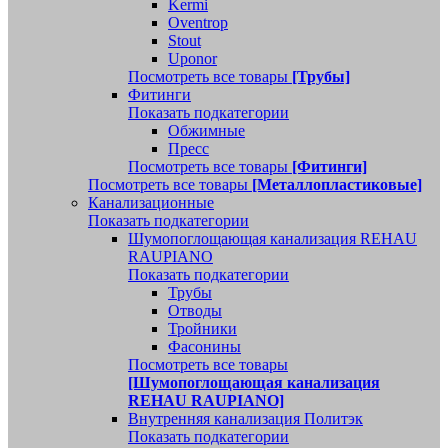
Kermi
Oventrop
Stout
Uponor
Посмотреть все товары
[Трубы]
Фитинги
Показать подкатегории
Обжимные
Пресс
Посмотреть все товары
[Фитинги]
Посмотреть все товары
[Металлопластиковые]
Канализационные
Показать подкатегории
Шумопоглощающая канализация REHAU
RAUPIANO
Показать подкатегории
Трубы
Отводы
Тройники
Фасонины
Посмотреть все товары
[Шумопоглощающая канализация
REHAU RAUPIANO]
Внутренняя канализация Политэк
Показать подкатегории