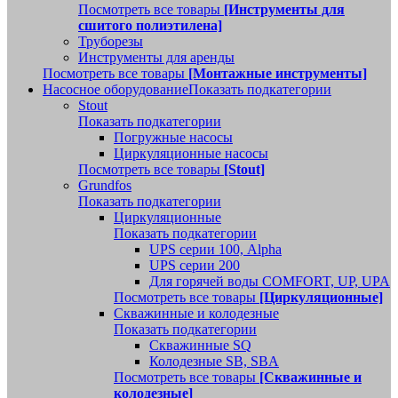
Посмотреть все товары
[Инструменты для
сшитого полиэтилена]
Труборезы
Инструменты для аренды
Посмотреть все товары
[Монтажные инструменты]
Насосное оборудование
Показать подкатегории
Stout
Показать подкатегории
Погружные насосы
Циркуляционные насосы
Посмотреть все товары
[Stout]
Grundfos
Показать подкатегории
Циркуляционные
Показать подкатегории
UPS серии 100, Alpha
UPS серии 200
Для горячей воды COMFORT, UP, UPA
Посмотреть все товары
[Циркуляционные]
Скважинные и колодезные
Показать подкатегории
Скважинные SQ
Колодезные SB, SBA
Посмотреть все товары
[Скважинные и
колодезные]