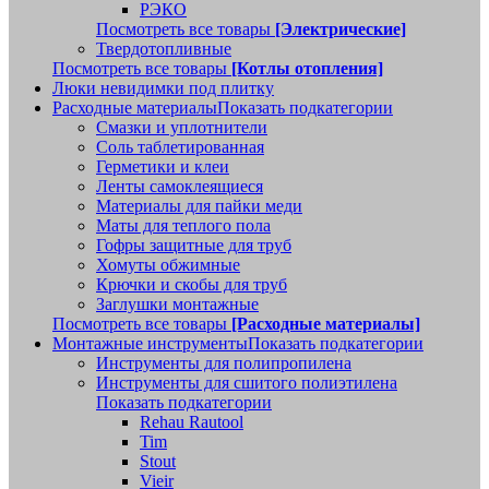
РЭКО
Посмотреть все товары
[Электрические]
Твердотопливные
Посмотреть все товары
[Котлы отопления]
Люки невидимки под плитку
Расходные материалы
Показать подкатегории
Смазки и уплотнители
Соль таблетированная
Герметики и клеи
Ленты самоклеящиеся
Материалы для пайки меди
Маты для теплого пола
Гофры защитные для труб
Хомуты обжимные
Крючки и скобы для труб
Заглушки монтажные
Посмотреть все товары
[Расходные материалы]
Монтажные инструменты
Показать подкатегории
Инструменты для полипропилена
Инструменты для сшитого полиэтилена
Показать подкатегории
Rehau Rautool
Tim
Stout
Vieir