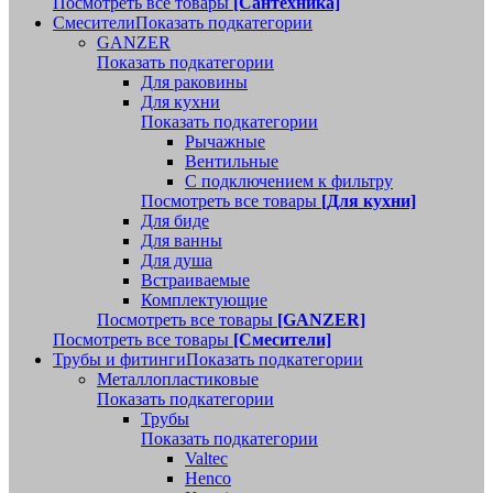
Посмотреть все товары
[Сантехника]
Смесители
Показать подкатегории
GANZER
Показать подкатегории
Для раковины
Для кухни
Показать подкатегории
Рычажные
Вентильные
С подключением к фильтру
Посмотреть все товары
[Для кухни]
Для биде
Для ванны
Для душа
Встраиваемые
Комплектующие
Посмотреть все товары
[GANZER]
Посмотреть все товары
[Смесители]
Трубы и фитинги
Показать подкатегории
Металлопластиковые
Показать подкатегории
Трубы
Показать подкатегории
Valtec
Henco