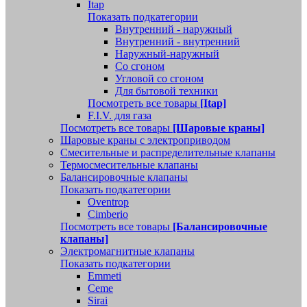
Itap
Показать подкатегории
Внутренний - наружный
Внутренний - внутренний
Наружный-наружный
Со сгоном
Угловой со сгоном
Для бытовой техники
Посмотреть все товары
[Itap]
F.I.V. для газа
Посмотреть все товары
[Шаровые краны]
Шаровые краны с электроприводом
Смесительные и распределительные клапаны
Термосмесительные клапаны
Балансировочные клапаны
Показать подкатегории
Oventrop
Cimberio
Посмотреть все товары
[Балансировочные
клапаны]
Электромагнитные клапаны
Показать подкатегории
Emmeti
Ceme
Sirai