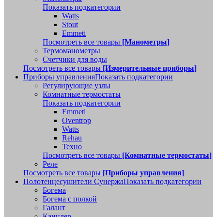
Показать подкатегории
Watts
Stout
Emmeti
Посмотреть все товары
[Манометры]
Термоманометры
Счетчики для воды
Посмотреть все товары
[Измерительные приборы]
Приборы управления
Показать подкатегории
Регулирующие узлы
Комнатные термостаты
Показать подкатегории
Emmeti
Oventrop
Watts
Rehau
Техно
Посмотреть все товары
[Комнатные термостаты]
Реле
Посмотреть все товары
[Приборы управления]
Полотенцесушители Сунержа
Показать подкатегории
Богема
Богема с полкой
Галант
Канцлер