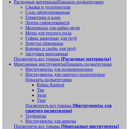
Расходные материалы
Показать подкатегории
Смазки и уплотнители
Соль таблетированная
Герметики и клеи
Ленты самоклеящиеся
Материалы для пайки меди
Маты для теплого пола
Гофры защитные для труб
Хомуты обжимные
Крючки и скобы для труб
Заглушки монтажные
Посмотреть все товары
[Расходные материалы]
Монтажные инструменты
Показать подкатегории
Инструменты для полипропилена
Инструменты для сшитого полиэтилена
Показать подкатегории
Rehau Rautool
Tim
Stout
Vieir
Посмотреть все товары
[Инструменты для
сшитого полиэтилена]
Труборезы
Инструменты для аренды
Посмотреть все товары
[Монтажные инструменты]