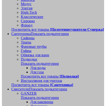
Модус
Элегия
High-Tech
Классические
Сирокко
Флюид
Посмотреть все товары
[Полотенцесушители Сунержа]
Сантехника
Показать подкатегории
Сифоны
Трапы
Фановые трубы
Гофры
Обвязка для ванн
Подводки
Показать подкатегории
Для воды
Для газа
Посмотреть все товары
[Подводки]
Инсталляция для унитаза
Посмотреть все товары
[Сантехника]
Смесители
Показать подкатегории
GANZER
Показать подкатегории
Для раковины