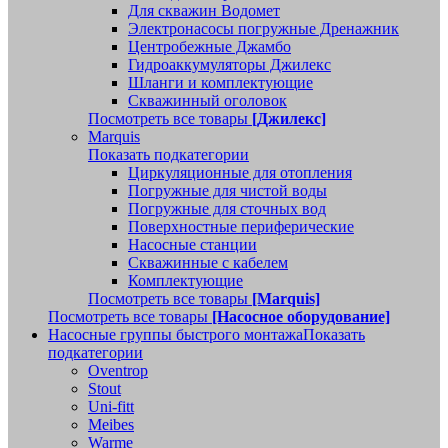
Для скважин Водомет
Электронасосы погружные Дренажник
Центробежные Джамбо
Гидроаккумуляторы Джилекс
Шланги и комплектующие
Скважинный оголовок
Посмотреть все товары
[Джилекс]
Marquis
Показать подкатегории
Циркуляционные для отопления
Погружные для чистой воды
Погружные для сточных вод
Поверхностные периферические
Насосные станции
Скважинные с кабелем
Комплектующие
Посмотреть все товары
[Marquis]
Посмотреть все товары
[Насосное оборудование]
Насосные группы быстрого монтажа
Показать
подкатегории
Oventrop
Stout
Uni-fitt
Meibes
Warme