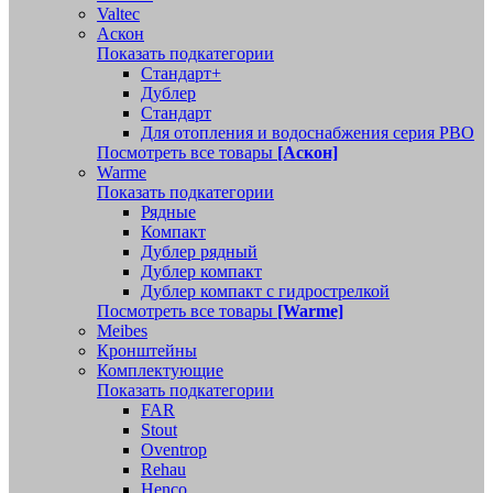
Valtec
Аскон
Показать подкатегории
Стандарт+
Дублер
Стандарт
Для отопления и водоснабжения серия РВО
Посмотреть все товары
[Аскон]
Warme
Показать подкатегории
Рядные
Компакт
Дублер рядный
Дублер компакт
Дублер компакт с гидрострелкой
Посмотреть все товары
[Warme]
Meibes
Кронштейны
Комплектующие
Показать подкатегории
FAR
Stout
Oventrop
Rehau
Henco