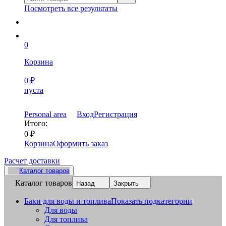
Посмотреть все результаты
0
Корзина
0
₽
пуста
Personal area
Вход
Регистрация
Итого:
0
₽
Корзина
Оформить заказ
Расчет доставки
Каталог товаров
Каталог товаров
Назад
Закрыть
Баки для воды и топлива
Показать подкатегории
Для воды
Для топлива