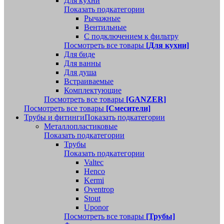
Для кухни
Показать подкатегории
Рычажные
Вентильные
С подключением к фильтру
Посмотреть все товары
[Для кухни]
Для биде
Для ванны
Для душа
Встраиваемые
Комплектующие
Посмотреть все товары
[GANZER]
Посмотреть все товары
[Смесители]
Трубы и фитинги
Показать подкатегории
Металлопластиковые
Показать подкатегории
Трубы
Показать подкатегории
Valtec
Henco
Kermi
Oventrop
Stout
Uponor
Посмотреть все товары
[Трубы]