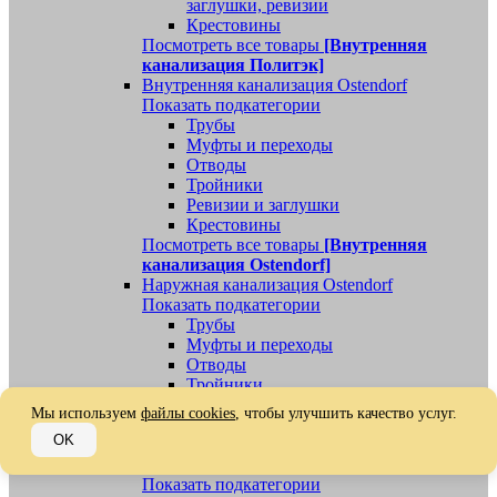
заглушки, ревизии
Крестовины
Посмотреть все товары
[Внутренняя
канализация Политэк]
Внутренняя канализация Ostendorf
Показать подкатегории
Трубы
Муфты и переходы
Отводы
Тройники
Ревизии и заглушки
Крестовины
Посмотреть все товары
[Внутренняя
канализация Ostendorf]
Наружная канализация Ostendorf
Показать подкатегории
Трубы
Муфты и переходы
Отводы
Тройники
Ревизии, заглушки, обратные клапаны
Мы используем
файлы cookies
, чтобы улучшить качество услуг.
Посмотреть все товары
[Наружная
OK
канализация Ostendorf]
Наружная канализация
Показать подкатегории