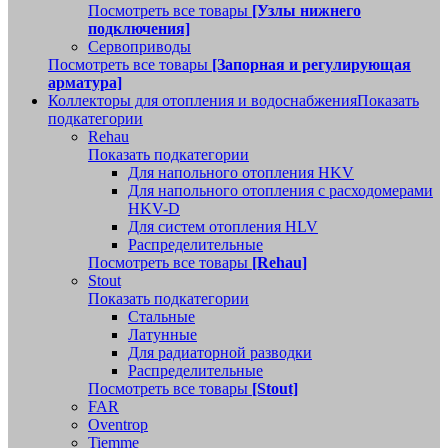
Посмотреть все товары
[Узлы нижнего
подключения]
Сервоприводы
Посмотреть все товары
[Запорная и регулирующая
арматура]
Коллекторы для отопления и водоснабжения
Показать
подкатегории
Rehau
Показать подкатегории
Для напольного отопления HKV
Для напольного отопления с расходомерами
HKV-D
Для систем отопления HLV
Распределительные
Посмотреть все товары
[Rehau]
Stout
Показать подкатегории
Стальные
Латунные
Для радиаторной разводки
Распределительные
Посмотреть все товары
[Stout]
FAR
Oventrop
Tiemme