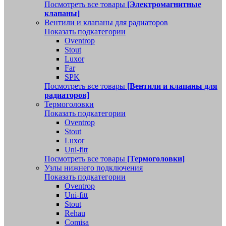
Посмотреть все товары
[Электромагнитные
клапаны]
Вентили и клапаны для радиаторов
Показать подкатегории
Oventrop
Stout
Luxor
Far
SPK
Посмотреть все товары
[Вентили и клапаны для
радиаторов]
Термоголовки
Показать подкатегории
Oventrop
Stout
Luxor
Uni-fitt
Посмотреть все товары
[Термоголовки]
Узлы нижнего подключения
Показать подкатегории
Oventrop
Uni-fitt
Stout
Rehau
Comisa