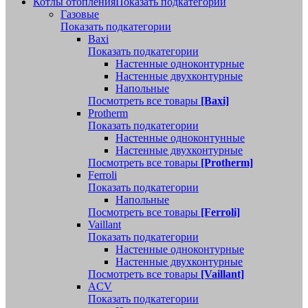
Котлы отопления
Показать подкатегории
Газовые
Показать подкатегории
Baxi
Показать подкатегории
Настенные одноконтурные
Настенные двухконтурные
Напольные
Посмотреть все товары
[Baxi]
Protherm
Показать подкатегории
Настенные одноконтунные
Настенные двухконтурные
Посмотреть все товары
[Protherm]
Ferroli
Показать подкатегории
Напольные
Посмотреть все товары
[Ferroli]
Vaillant
Показать подкатегории
Настенные одноконтурные
Настенные двухконтурные
Посмотреть все товары
[Vaillant]
ACV
Показать подкатегории