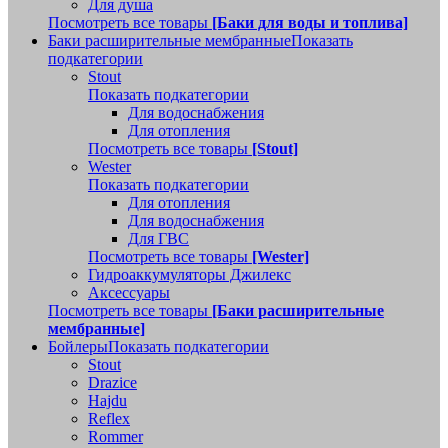
Для душа
Посмотреть все товары
[Баки для воды и топлива]
Баки расширительные мембранные
Показать
подкатегории
Stout
Показать подкатегории
Для водоснабжения
Для отопления
Посмотреть все товары
[Stout]
Wester
Показать подкатегории
Для отопления
Для водоснабжения
Для ГВС
Посмотреть все товары
[Wester]
Гидроаккумуляторы Джилекс
Аксессуары
Посмотреть все товары
[Баки расширительные
мембранные]
Бойлеры
Показать подкатегории
Stout
Drazice
Hajdu
Reflex
Rommer