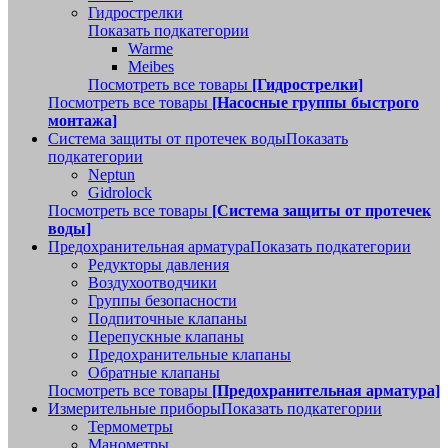
Гидрострелки
Показать подкатегории
Warme
Meibes
Посмотреть все товары
[Гидрострелки]
Посмотреть все товары
[Насосные группы быстрого
монтажа]
Система защиты от протечек воды
Показать
подкатегории
Neptun
Gidrolock
Посмотреть все товары
[Система защиты от протечек
воды]
Предохранительная арматура
Показать подкатегории
Редукторы давления
Воздухоотводчики
Группы безопасности
Подпиточные клапаны
Перепускные клапаны
Предохранительные клапаны
Обратные клапаны
Посмотреть все товары
[Предохранительная арматура]
Измерительные приборы
Показать подкатегории
Термометры
Манометры