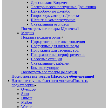
Для скважин Водомет
Электронасосы погружные Дренажник
Центробежные Джамбо
Гидроаккумуляторы Джилекс
Шланги и комплектующие
Скважинный оголовок
Посмотреть все товары
[Джилекс]
Marquis
Показать подкатегории
Циркуляционные для отопления
Погружные для чистой воды
Погружные для сточных вод
Поверхностные периферические
Насосные станции
Скважинные с кабелем
Комплектующие
Посмотреть все товары
[Marquis]
Посмотреть все товары
[Насосное оборудование]
Насосные группы быстрого монтажа
Показать
подкатегории
Oventrop
Stout
Uni-fitt
Meibes
Warme