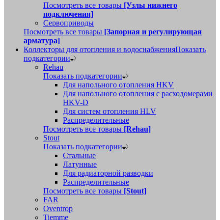
Посмотреть все товары
[Узлы нижнего
подключения]
Сервоприводы
Посмотреть все товары
[Запорная и регулирующая
арматура]
Коллекторы для отопления и водоснабжения
Показать
подкатегории
Rehau
Показать подкатегории
Для напольного отопления HKV
Для напольного отопления с расходомерами
HKV-D
Для систем отопления HLV
Распределительные
Посмотреть все товары
[Rehau]
Stout
Показать подкатегории
Стальные
Латунные
Для радиаторной разводки
Распределительные
Посмотреть все товары
[Stout]
FAR
Oventrop
Tiemme