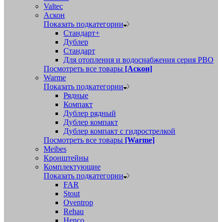
Valtec
Аскон
Показать подкатегории
Стандарт+
Дублер
Стандарт
Для отопления и водоснабжения серия РВО
Посмотреть все товары
[Аскон]
Warme
Показать подкатегории
Рядные
Компакт
Дублер рядный
Дублер компакт
Дублер компакт с гидрострелкой
Посмотреть все товары
[Warme]
Meibes
Кронштейны
Комплектующие
Показать подкатегории
FAR
Stout
Oventrop
Rehau
Henco