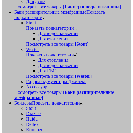
Для душа
Посмотреть все товары
[Баки для воды и топлива]
Баки расширительные мембранные
Показать
подкатегории
Stout
Показать подкатегории
Для водоснабжения
Для отопления
Посмотреть все товары
[Stout]
Wester
Показать подкатегории
Для отопления
Для водоснабжения
Для ГВС
Посмотреть все товары
[Wester]
Гидроаккумуляторы Джилекс
Аксессуары
Посмотреть все товары
[Баки расширительные
мембранные]
Бойлеры
Показать подкатегории
Stout
Drazice
Hajdu
Reflex
Rommer