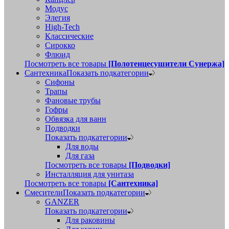
Модус
Элегия
High-Tech
Классические
Сирокко
Флюид
Посмотреть все товары
[Полотенцесушители Сунержа]
Сантехника
Показать подкатегории
Сифоны
Трапы
Фановые трубы
Гофры
Обвязка для ванн
Подводки
Показать подкатегории
Для воды
Для газа
Посмотреть все товары
[Подводки]
Инсталляция для унитаза
Посмотреть все товары
[Сантехника]
Смесители
Показать подкатегории
GANZER
Показать подкатегории
Для раковины