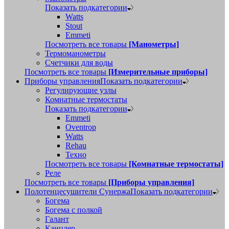
Показать подкатегории
Watts
Stout
Emmeti
Посмотреть все товары
[Манометры]
Термоманометры
Счетчики для воды
Посмотреть все товары
[Измерительные приборы]
Приборы управления
Показать подкатегории
Регулирующие узлы
Комнатные термостаты
Показать подкатегории
Emmeti
Oventrop
Watts
Rehau
Техно
Посмотреть все товары
[Комнатные термостаты]
Реле
Посмотреть все товары
[Приборы управления]
Полотенцесушители Сунержа
Показать подкатегории
Богема
Богема с полкой
Галант
Канцлер