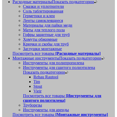
Расходные материалы
Показать подкатегории
Смазки и уплотнители
Соль таблетированная
Герметики и клеи
Ленты самоклеящиеся
Материалы для пайки меди
Маты для теплого пола
Гофры защитные для труб
Хомуты обжимные
Крючки и скобы для труб
Заглушки монтажные
Посмотреть все товары
[Расходные материалы]
Монтажные инструменты
Показать подкатегории
Инструменты для полипропилена
Инструменты для сшитого полиэтилена
Показать подкатегории
Rehau Rautool
Tim
Stout
Vieir
Посмотреть все товары
[Инструменты для
сшитого полиэтилена]
Труборезы
Инструменты для аренды
Посмотреть все товары
[Монтажные инструменты]