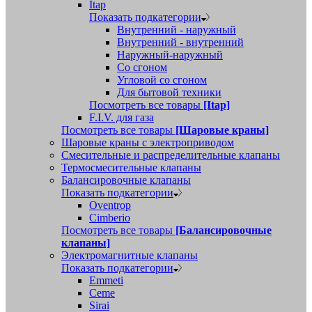
Itap
Показать подкатегории
Внутренний - наружный
Внутренний - внутренний
Наружный-наружный
Со сгоном
Угловой со сгоном
Для бытовой техники
Посмотреть все товары
[Itap]
F.I.V. для газа
Посмотреть все товары
[Шаровые краны]
Шаровые краны с электроприводом
Смесительные и распределительные клапаны
Термосмесительные клапаны
Балансировочные клапаны
Показать подкатегории
Oventrop
Cimberio
Посмотреть все товары
[Балансировочные
клапаны]
Электромагнитные клапаны
Показать подкатегории
Emmeti
Ceme
Sirai