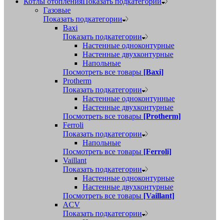
Котлы отопления
Показать подкатегории
Газовые
Показать подкатегории
Baxi
Показать подкатегории
Настенные одноконтурные
Настенные двухконтурные
Напольные
Посмотреть все товары
[Baxi]
Protherm
Показать подкатегории
Настенные одноконтунные
Настенные двухконтурные
Посмотреть все товары
[Protherm]
Ferroli
Показать подкатегории
Напольные
Посмотреть все товары
[Ferroli]
Vaillant
Показать подкатегории
Настенные одноконтурные
Настенные двухконтурные
Посмотреть все товары
[Vaillant]
ACV
Показать подкатегории