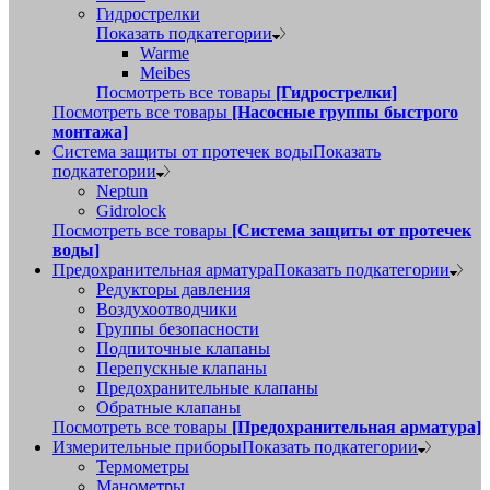
Гидрострелки
Показать подкатегории
Warme
Meibes
Посмотреть все товары
[Гидрострелки]
Посмотреть все товары
[Насосные группы быстрого
монтажа]
Система защиты от протечек воды
Показать
подкатегории
Neptun
Gidrolock
Посмотреть все товары
[Система защиты от протечек
воды]
Предохранительная арматура
Показать подкатегории
Редукторы давления
Воздухоотводчики
Группы безопасности
Подпиточные клапаны
Перепускные клапаны
Предохранительные клапаны
Обратные клапаны
Посмотреть все товары
[Предохранительная арматура]
Измерительные приборы
Показать подкатегории
Термометры
Манометры