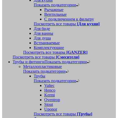
Для кухни
Показать подкатегории
Рычажные
Вентильные
С подключением к фильтру
Посмотреть все товары
[Для кухни]
Для биде
Для ванны
Для душа
Встраиваемые
Комплектующие
Посмотреть все товары
[GANZER]
Посмотреть все товары
[Смесители]
Трубы и фитинги
Показать подкатегории
Металлопластиковые
Показать подкатегории
Трубы
Показать подкатегории
Valtec
Henco
Kermi
Oventrop
Stout
Uponor
Посмотреть все товары
[Трубы]