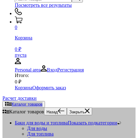
Посмотреть все результаты
0
Корзина
0
₽
пуста
Personal area
Вход
Регистрация
Итого:
0
₽
Корзина
Оформить заказ
Расчет доставки
Каталог товаров
Каталог товаров
Назад
Закрыть
Баки для воды и топлива
Показать подкатегории
Для воды
Для топлива