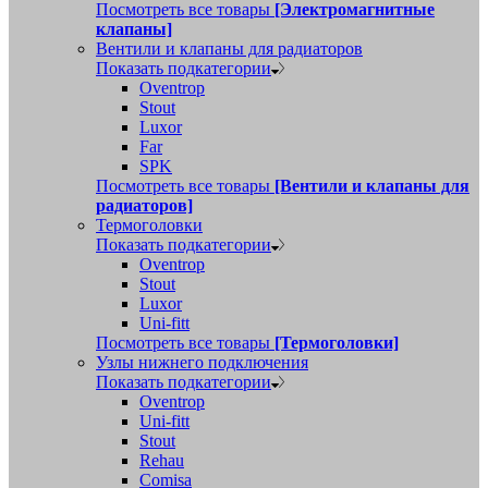
Посмотреть все товары
[Электромагнитные
клапаны]
Вентили и клапаны для радиаторов
Показать подкатегории
Oventrop
Stout
Luxor
Far
SPK
Посмотреть все товары
[Вентили и клапаны для
радиаторов]
Термоголовки
Показать подкатегории
Oventrop
Stout
Luxor
Uni-fitt
Посмотреть все товары
[Термоголовки]
Узлы нижнего подключения
Показать подкатегории
Oventrop
Uni-fitt
Stout
Rehau
Comisa