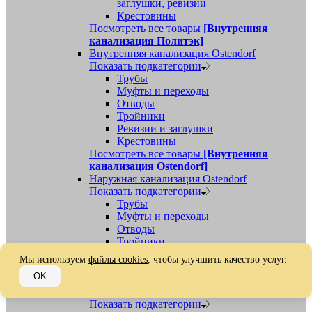
заглушки, ревизии
Крестовины
Посмотреть все товары
[Внутренняя
канализация Политэк]
Внутренняя канализация Ostendorf
Показать подкатегории
Трубы
Муфты и переходы
Отводы
Тройники
Ревизии и заглушки
Крестовины
Посмотреть все товары
[Внутренняя
канализация Ostendorf]
Наружная канализация Ostendorf
Показать подкатегории
Трубы
Муфты и переходы
Отводы
Тройники
Ревизии, заглушки, обратные клапаны
Мы используем
файлы cookies
, чтобы улучшить качество услуг.
Посмотреть все товары
[Наружная
OK
канализация Ostendorf]
Наружная канализация
Показать подкатегории